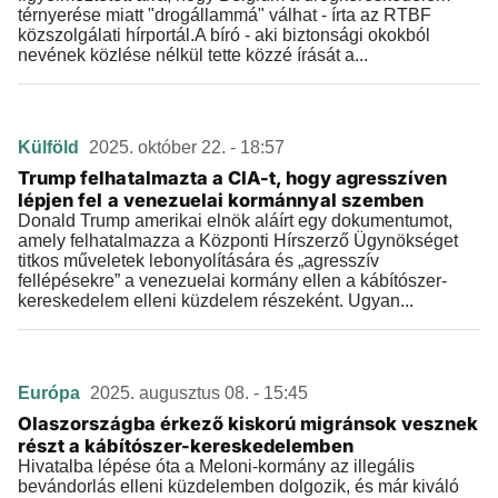
térnyerése miatt "drogállammá" válhat - írta az RTBF
közszolgálati hírportál.A bíró - aki biztonsági okokból
nevének közlése nélkül tette közzé írását a...
Külföld
2025. október 22. - 18:57
Trump felhatalmazta a CIA-t, hogy agresszíven
lépjen fel a venezuelai kormánnyal szemben
Donald Trump amerikai elnök aláírt egy dokumentumot,
amely felhatalmazza a Központi Hírszerző Ügynökséget
titkos műveletek lebonyolítására és „agresszív
fellépésekre” a venezuelai kormány ellen a kábítószer-
kereskedelem elleni küzdelem részeként. Ugyan...
Európa
2025. augusztus 08. - 15:45
Olaszországba érkező kiskorú migránsok vesznek
részt a kábítószer-kereskedelemben
Hivatalba lépése óta a Meloni-kormány az illegális
bevándorlás elleni küzdelemben dolgozik, és már kiváló