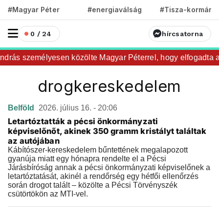
#Magyar Péter
#energiaválság
#Tisza-kormány
0 / 24
hírcsatorna
rás személyesen közölte Magyar Péterrel, hogy elfogadta az á
drogkereskedelem
Belföld
2026. július 16. - 20:06
Letartóztatták a pécsi önkormányzati
képviselőnőt, akinek 350 gramm kristályt találtak
az autójában
Kábítószer-kereskedelem bűntettének megalapozott
gyanúja miatt egy hónapra rendelte el a Pécsi
Járásbíróság annak a pécsi önkormányzati képviselőnek a
letartóztatását, akinél a rendőrség egy hétfői ellenőrzés
során drogot talált – közölte a Pécsi Törvényszék
csütörtökön az MTI-vel.