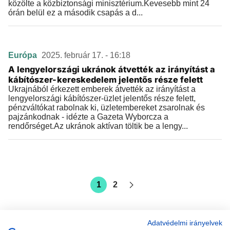
közölte a közbiztonsági minisztérium.Kevesebb mint 24
órán belül ez a második csapás a d...
Európa
2025. február 17. - 16:18
A lengyelországi ukránok átvették az irányítást a
kábítószer-kereskedelem jelentős része felett
Ukrajnából érkezett emberek átvették az irányítást a
lengyelországi kábítószer-üzlet jelentős része felett,
pénzváltókat rabolnak ki, üzletembereket zsarolnak és
pajzánkodnak - idézte a Gazeta Wyborcza a
rendőrséget.Az ukránok aktívan töltik be a lengy...
1
2
Adatvédelmi irányelvek