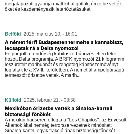
megalapozott gyanúja miatt kihallgatták, őrizetbe vették
őket és kezdeményezik letartóztatásukat.
Belföld
2025. március 10. - 16:01
A német férfi Budapesten termelte a kannabiszt,
lecsaptak rá a Delta nyomozói
Felpörgött a rendőrség kábítószerbűnözés ellen létre
hozott Delta programja. A BRFK nyomozói 21 kilogramm
leszüretelt marihuánát és rengeteg kábítószernövényt
foglaltak le a XVIII. kerületben. A német állampolgárságú
termesztőt őrizetbe vették. A marih...
Külföld
2025. február 21. - 08:38
Mexikóban őrizetbe vették a Sinaloa-kartell
biztonsági főnökét
A mexikói hadsereg elfogta a "Los Chapitos", az Egyesült
Államok által nemrég terrorszervezetnek minősített
Sinaloa-kartell egyik frakciójának biztonsági főnökét -