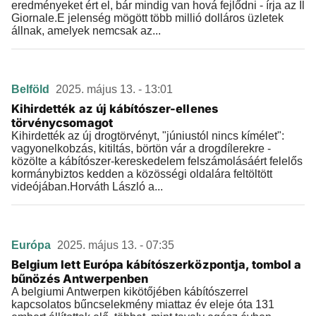
eredményeket ért el, bár mindig van hová fejlődni - írja az Il
Giornale.E jelenség mögött több millió dolláros üzletek
állnak, amelyek nemcsak az...
Belföld
2025. május 13. - 13:01
Kihirdették az új kábítószer-ellenes
törvénycsomagot
Kihirdették az új drogtörvényt, "júniustól nincs kímélet":
vagyonelkobzás, kitiltás, börtön vár a drogdílerekre -
közölte a kábítószer-kereskedelem felszámolásáért felelős
kormánybiztos kedden a közösségi oldalára feltöltött
videójában.Horváth László a...
Európa
2025. május 13. - 07:35
Belgium lett Európa kábítószerközpontja, tombol a
bűnözés Antwerpenben
A belgiumi Antwerpen kikötőjében kábítószerrel
kapcsolatos bűncselekmény miattaz év eleje óta 131