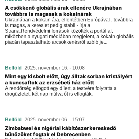
A csökkenő globális árak ellenére Ukrajnában
továbbra is magasak a kokainárak
Ukrajnában a kokain ára, ellentétben Európával , továbbra
is magas, a kereslet pedig stabil - írja a
Strana.Rendvédelmi források közölték a portállal,
miközben a nyugati médiában megjelent, a kokain globális
piacán tapasztalható árcsökkenésről szóló je...
Belföld
2025. november 16. - 10:08
Mint egy kisbolt előtt, úgy álltak sorban kristályért
a kuncsaftok az erzsébeti ház előtt
A rendőrség elfogott egy dílert, a testvére folytatta a
drogüzletet, két nap múlva őt is elfogták.
Belföld
2025. november 06. - 15:07
Zimbabwei és nigériai kábítószerkereskedő
bűnözőket fogtak el Debrecenben