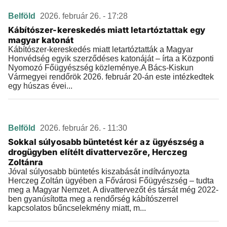
Belföld
2026. február 26. - 17:28
Kábítószer-kereskedés miatt letartóztattak egy
magyar katonát
Kábítószer-kereskedés miatt letartóztatták a Magyar
Honvédség egyik szerződéses katonáját – írta a Központi
Nyomozó Főügyészség közleménye.A Bács-Kiskun
Vármegyei rendőrök 2026. február 20-án este intézkedtek
egy húszas évei...
Belföld
2026. február 26. - 11:30
Sokkal súlyosabb büntetést kér az ügyészség a
drogügyben elítélt divattervezőre, Herczeg
Zoltánra
Jóval súlyosabb büntetés kiszabását indítványozta
Herczeg Zoltán ügyében a Fővárosi Főügyészség – tudta
meg a Magyar Nemzet. A divattervezőt és társát még 2022-
ben gyanúsította meg a rendőrség kábítószerrel
kapcsolatos bűncselekmény miatt, m...