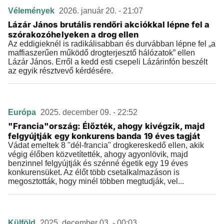
Vélemények
2026. január 20. - 21:07
Lázár János brutális rendőri akciókkal lépne fel a
szórakozóhelyeken a drog ellen
Az eddigieknél is radikálisabban és durvábban lépne fel „a
maffiaszerűen működő drogterjesztő hálózatok” ellen
Lázár János. Erről a kedd esti csepeli Lázárinfón beszélt
az egyik résztvevő kérdésére.
Európa
2025. december 09. - 22:52
"Francia"ország: Élőzték, ahogy kivégzik, majd
felgyújtják egy konkurens banda 19 éves tagját
Vádat emeltek 8 "dél-francia" drogkereskedő ellen, akik
végig élőben közvetítették, ahogy agyonlövik, majd
benzinnel felgyújtják és szénné égetik egy 19 éves
konkurensüket. Az élőt több csetalkalmazáson is
megosztották, hogy minél többen megtudják, vel...
Külföld
2025. december 03. - 00:03