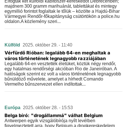
Elfogtak két külföldi kábítószer-kereskedőt Debrecenben;
majdnem 300 gramm marihuánát, tablettákat és mintegy
egymillió forintot foglaltak le tőlük – közölte a Hajdú-Bihar
Vármegyei Rendőr-főkapitányság csütörtökön a police.hu
oldalon.A közlemény szeri...
Külföld
2025. október 29. - 11:40
Vérfürdő Rióban: legalább 64-en meghaltak a
város történetének legnagyobb razziájában
Legalább 64-en vesztették életüket, köztük négy rendőr,
egy hatalmas rendőrségi akcióban Rio de Janeiróban. A
hatóságok szerint ez volt a város történetének legnagyobb
bűnüldöző művelete, amelyet a hírhedt Comando
Vermelho bűnszervezet ellen indítottak...
Európa
2025. október 28. - 15:53
Belga bíró: "drogállammá" válhat Belgium
Antwerpen egyik vizsgálóbírója nyílt levélben
figyelmeztetett arra, hogy Belgium a drogkereskedelem