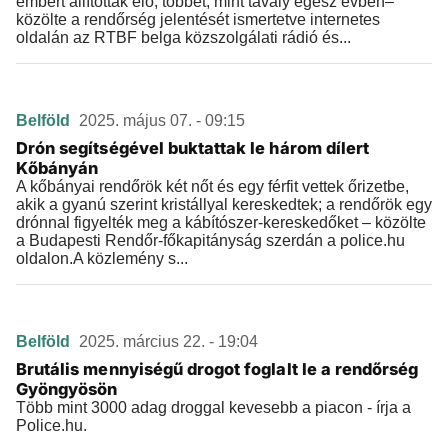
embert állítottak elő, többet, mint tavaly egész évben–
közölte a rendőrség jelentését ismertetve internetes
oldalán az RTBF belga közszolgálati rádió és...
Belföld
2025. május 07. - 09:15
Drón segítségével buktattak le három dílert
Kőbányán
A kőbányai rendőrök két nőt és egy férfit vettek őrizetbe,
akik a gyanú szerint kristállyal kereskedtek; a rendőrök egy
drónnal figyelték meg a kábítószer-kereskedőket – közölte
a Budapesti Rendőr-főkapitányság szerdán a police.hu
oldalon.A közlemény s...
Belföld
2025. március 22. - 19:04
Brutális mennyiségű drogot foglalt le a rendőrség
Gyöngyösön
Több mint 3000 adag droggal kevesebb a piacon - írja a
Police.hu.