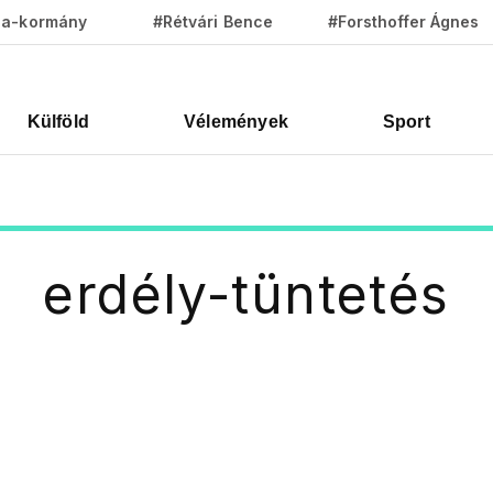
za-kormány
#Rétvári Bence
#Forsthoffer Ágnes
Külföld
Vélemények
Sport
erdély-tüntetés