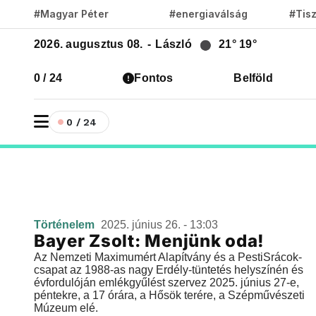
#Magyar Péter
#energiaválság
#Tis
2026. augusztus 08.
-
László
21°
19°
0 / 24
Fontos
Belföld
0 / 24
Történelem
2025. június 26. - 13:03
Bayer Zsolt: Menjünk oda!
Az Nemzeti Maximumért Alapítvány és a PestiSrácok-
csapat az 1988-as nagy Erdély-tüntetés helyszínén és
évfordulóján emlékgyűlést szervez 2025. június 27-e,
péntekre, a 17 órára, a Hősök terére, a Szépművészeti
Múzeum elé.