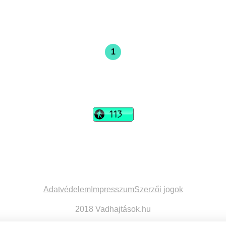
1
vadhajtások
Szerkesztőség:
szerk@vadhajtasok.hu
Modi:
moderator@vadhajtasok.hu
Adatvédelem
Impresszum
Szerzői jogok
2018 Vadhajtások.hu