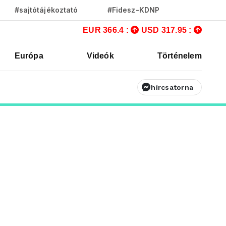
#sajtótájékoztató
#Fidesz-KDNP
EUR 366.4 :
USD 317.95 :
Európa
Videók
Történelem
hírcsatorna