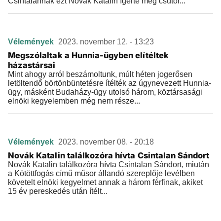
Csintalannak ezt Novák Katalin ígérte meg csütör...
Vélemények
2023. november 12. - 13:23
Megszólaltak a Hunnia-ügyben elítéltek
házastársai
Mint ahogy arról beszámoltunk, múlt héten jogerősen
letöltendő börtönbüntetésre ítélték az úgynevezett Hunnia-
ügy, másként Budaházy-ügy utolsó három, köztársasági
elnöki kegyelemben még nem része...
Vélemények
2023. november 08. - 20:18
Novák Katalin találkozóra hívta Csintalan Sándort
Novák Katalin találkozóra hívta Csintalan Sándort, miután
a Kötöttfogás című műsor állandó szereplője levélben
követelt elnöki kegyelmet annak a három férfinak, akiket
15 év pereskedés után ítélt...