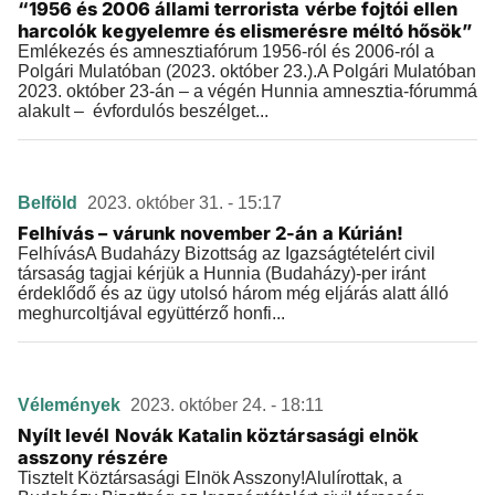
“1956 és 2006 állami terrorista vérbe fojtói ellen
harcolók kegyelemre és elismerésre méltó hősök”
Emlékezés és amnesztiafórum 1956-ról és 2006-ról a
Polgári Mulatóban (2023. október 23.).A Polgári Mulatóban
2023. október 23-án – a végén Hunnia amnesztia-fórummá
alakult – évfordulós beszélget...
Belföld
2023. október 31. - 15:17
Felhívás – várunk november 2-án a Kúrián!
FelhívásA Budaházy Bizottság az Igazságtételért civil
társaság tagjai kérjük a Hunnia (Budaházy)-per iránt
érdeklődő és az ügy utolsó három még eljárás alatt álló
meghurcoltjával együttérző honfi...
Vélemények
2023. október 24. - 18:11
Nyílt levél Novák Katalin köztársasági elnök
asszony részére
Tisztelt Köztársasági Elnök Asszony!Alulírottak, a