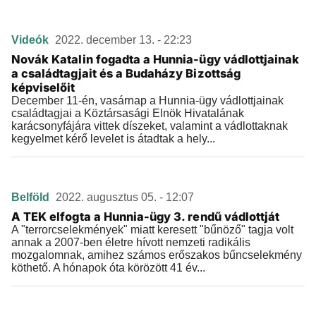
Videók
2022. december 13. - 22:23
Novák Katalin fogadta a Hunnia-ügy vádlottjainak
a családtagjait és a Budaházy Bizottság
képviselőit
December 11-én, vasárnap a Hunnia-ügy vádlottjainak
családtagjai a Köztársasági Elnök Hivatalának
karácsonyfájára vittek díszeket, valamint a vádlottaknak
kegyelmet kérő levelet is átadtak a hely...
Belföld
2022. augusztus 05. - 12:07
A TEK elfogta a Hunnia-ügy 3. rendű vádlottját
A "terrorcselekmények" miatt keresett "bűnöző" tagja volt
annak a 2007-ben életre hívott nemzeti radikális
mozgalomnak, amihez számos erőszakos bűncselekmény
köthető. A hónapok óta körözött 41 év...