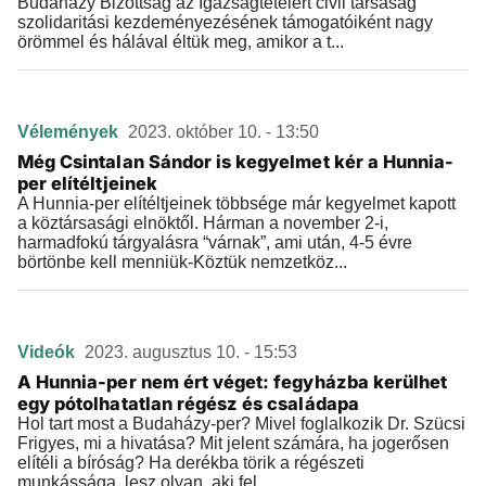
Budaházy Bizottság az Igazságtételért civil társaság
szolidaritási kezdeményezésének támogatóiként nagy
örömmel és hálával éltük meg, amikor a t...
Vélemények
2023. október 10. - 13:50
Még Csintalan Sándor is kegyelmet kér a Hunnia-
per elítéltjeinek
A Hunnia-per elítéltjeinek többsége már kegyelmet kapott
a köztársasági elnöktől. Hárman a november 2-i,
harmadfokú tárgyalásra “várnak”, ami után, 4-5 évre
börtönbe kell menniük-Köztük nemzetköz...
Videók
2023. augusztus 10. - 15:53
A Hunnia-per nem ért véget: fegyházba kerülhet
egy pótolhatatlan régész és családapa
Hol tart most a Budaházy-per? Mivel foglalkozik Dr. Szücsi
Frigyes, mi a hivatása? Mit jelent számára, ha jogerősen
elítéli a bíróság? Ha derékba törik a régészeti
munkássága, lesz olyan, aki fel...