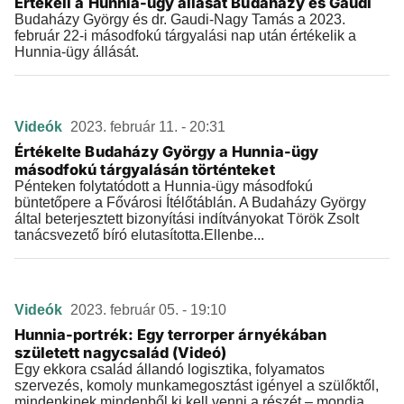
Értékeli a Hunnia-ügy állását Budaházy és Gaudi
Budaházy György és dr. Gaudi-Nagy Tamás a 2023.
február 22-i másodfokú tárgyalási nap után értékelik a
Hunnia-ügy állását.
Videók
2023. február 11. - 20:31
Értékelte Budaházy György a Hunnia-ügy
másodfokú tárgyalásán történteket
Pénteken folytatódott a Hunnia-ügy másodfokú
büntetőpere a Fővárosi Ítélőtáblán. A Budaházy György
által beterjesztett bizonyítási indítványokat Török Zsolt
tanácsvezető bíró elutasította.Ellenbe...
Videók
2023. február 05. - 19:10
Hunnia-portrék: Egy terrorper árnyékában
született nagycsalád (Videó)
Egy ekkora család állandó logisztika, folyamatos
szervezés, komoly munkamegosztást igényel a szülőktől,
mindenkinek mindenből ki kell venni a részét – mondja