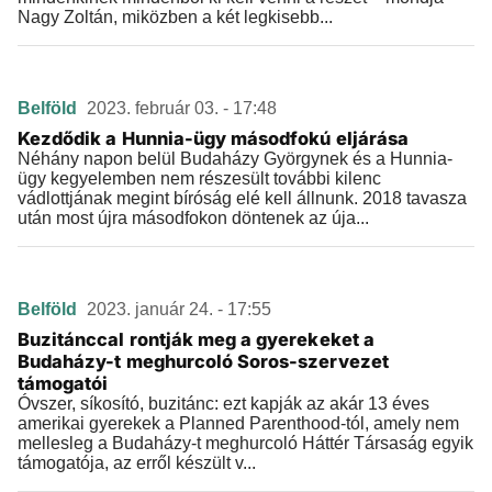
Nagy Zoltán, miközben a két legkisebb...
Belföld
2023. február 03. - 17:48
Kezdődik a Hunnia-ügy másodfokú eljárása
Néhány napon belül Budaházy Györgynek és a Hunnia-
ügy kegyelemben nem részesült további kilenc
vádlottjának megint bíróság elé kell állnunk. 2018 tavasza
után most újra másodfokon döntenek az úja...
Belföld
2023. január 24. - 17:55
Buzitánccal rontják meg a gyerekeket a
Budaházy-t meghurcoló Soros-szervezet
támogatói
Óvszer, síkosító, buzitánc: ezt kapják az akár 13 éves
amerikai gyerekek a Planned Parenthood-tól, amely nem
mellesleg a Budaházy-t meghurcoló Háttér Társaság egyik
támogatója, az erről készült v...