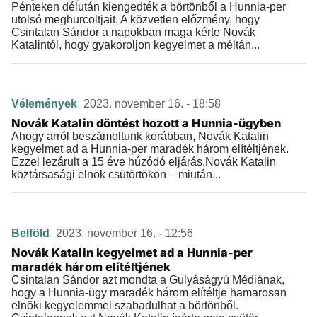
Pénteken délután kiengedték a börtönből a Hunnia-per
utolsó meghurcoltjait. A közvetlen előzmény, hogy
Csintalan Sándor a napokban maga kérte Novák
Katalintól, hogy gyakoroljon kegyelmet a méltán...
Vélemények
2023. november 16. - 18:58
Novák Katalin döntést hozott a Hunnia-ügyben
Ahogy arról beszámoltunk korábban, Novák Katalin
kegyelmet ad a Hunnia-per maradék három elítéltjének.
Ezzel lezárult a 15 éve húzódó eljárás.Novák Katalin
köztársasági elnök csütörtökön – miután...
Belföld
2023. november 16. - 12:56
Novák Katalin kegyelmet ad a Hunnia-per
maradék három elítéltjének
Csintalan Sándor azt mondta a Gulyáságyú Médiának,
hogy a Hunnia-ügy maradék három elítéltje hamarosan
elnöki kegyelemmel szabadulhat a börtönből.