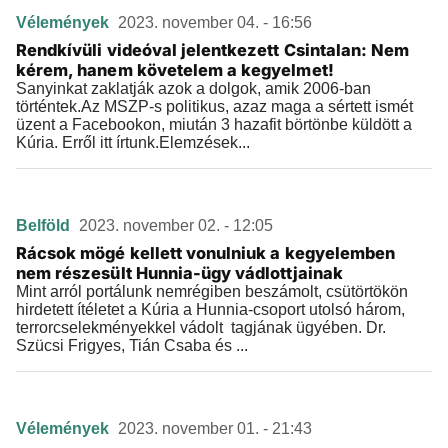
Vélemények
2023. november 04. - 16:56
Rendkívüli videóval jelentkezett Csintalan: Nem
kérem, hanem követelem a kegyelmet!
Sanyinkat zaklatják azok a dolgok, amik 2006-ban
történtek.Az MSZP-s politikus, azaz maga a sértett ismét
üzent a Facebookon, miután 3 hazafit börtönbe küldött a
Kúria. Erről itt írtunk.Elemzések...
Belföld
2023. november 02. - 12:05
Rácsok mögé kellett vonulniuk a kegyelemben
nem részesült Hunnia-ügy vádlottjainak
Mint arról portálunk nemrégiben beszámolt, csütörtökön
hirdetett ítéletet a Kúria a Hunnia-csoport utolsó három,
terrorcselekményekkel vádolt tagjának ügyében. Dr.
Szücsi Frigyes, Tián Csaba és ...
Vélemények
2023. november 01. - 21:43