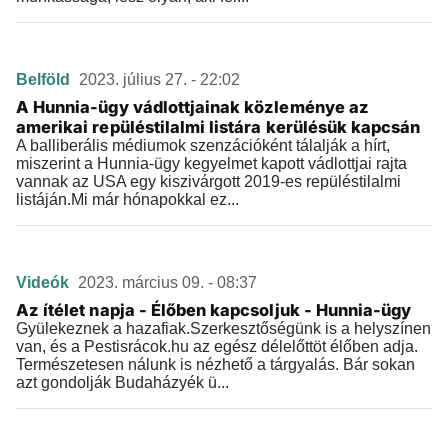
Belföld
2023. július 27. - 22:02
A Hunnia-ügy vádlottjainak közleménye az
amerikai repüléstilalmi listára kerülésük kapcsán
A balliberális médiumok szenzációként tálalják a hírt,
miszerint a Hunnia-ügy kegyelmet kapott vádlottjai rajta
vannak az USA egy kiszivárgott 2019-es repüléstilalmi
listáján.Mi már hónapokkal ez...
Videók
2023. március 09. - 08:37
Az ítélet napja - Élőben kapcsoljuk - Hunnia-ügy
Gyülekeznek a hazafiak.Szerkesztőségünk is a helyszínen
van, és a Pestisrácok.hu az egész délelőttöt élőben adja.
Természetesen nálunk is nézhető a tárgyalás. Bár sokan
azt gondolják Budaházyék ü...