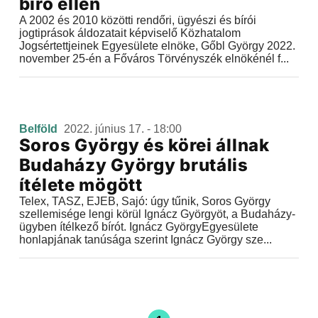
bíró ellen
A 2002 és 2010 közötti rendőri, ügyészi és bírói
jogtiprások áldozatait képviselő Közhatalom
Jogsértettjeinek Egyesülete elnöke, Gőbl György 2022.
november 25-én a Főváros Törvényszék elnökénél f...
Belföld
2022. június 17. - 18:00
Soros György és körei állnak
Budaházy György brutális
ítélete mögött
Telex, TASZ, EJEB, Sajó: úgy tűnik, Soros György
szellemisége lengi körül Ignácz Györgyöt, a Budaházy-
ügyben ítélkező bírót. Ignácz GyörgyEgyesülete
honlapjának tanúsága szerint Ignácz György sze...