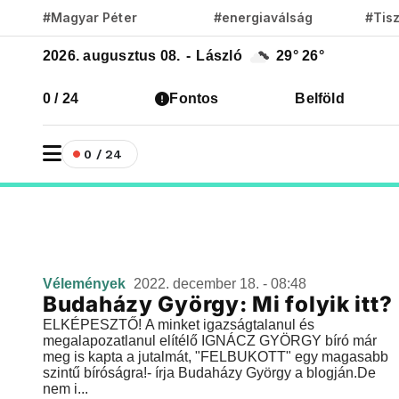
#Magyar Péter
#energiaválság
#Tis
2026. augusztus 08.
-
László
29°
26°
0 / 24
Fontos
Belföld
0 / 24
Vélemények
2022. december 18. - 08:48
Budaházy György: Mi folyik itt?
ELKÉPESZTŐ! A minket igazságtalanul és
megalapozatlanul elítélő IGNÁCZ GYÖRGY bíró már
meg is kapta a jutalmát, "FELBUKOTT" egy magasabb
szintű bíróságra!- írja Budaházy György a blogján.De
nem i...