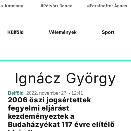
za-kormány
#Rétvári Bence
#Forsthoffer Ágnes
Külföld
Vélemények
Sport
Ignácz György
Belföld
2022. november 27. - 12:41
2006 őszi jogsértettek
fegyelmi eljárást
kezdeményeztek a
Budaházyékat 117 évre elítélő