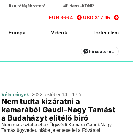
#sajtótájékoztató
#Fidesz-KDNP
EUR 366.4 :
USD 317.95 :
Európa
Videók
Történelem
hírcsatorna
Vélemények
2022. október 14. - 17:51
Nem tudta kizáratni a
kamarából Gaudi-Nagy Tamást
a Budaházyt elítélő bíró
Nem marasztalta el az Ügyvédi Kamara Gaudi-Nagy
Tamás ügyvédet, hiába jelentette fel a Fővárosi