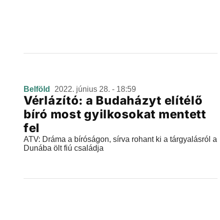
Belföld
2022. június 28. - 18:59
Vérlázító: a Budaházyt elítélő
bíró most gyilkosokat mentett
fel
ATV: Dráma a bíróságon, sírva rohant ki a tárgyalásról a
Dunába ölt fiú családja