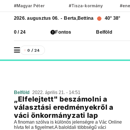
#Magyar Péter
#Tisza-kormány
#ene
2026. augusztus 06.
-
Berta,Bettina
40°
38°
0 / 24
Fontos
Belföld
0 / 24
Belföld
2022. április 21. - 14:51
„Elfelejtett" beszámolni a
választási eredményekről a
váci önkormányzati lap
A finoman szólva is különös jelenségre a Vác Online
hívta fel a figyelmet.A baloldali többségű váci