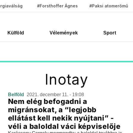
rgiaválság
#Forsthoffer Ágnes
#Paksi atomerőmű
Külföld
Vélemények
Sport
Inotay
Belföld
2021. december 11. - 19:08
Nem elég befogadni a
migránsokat, a “legjobb
ellátást kell nekik nyújtani” -
véli a baloldal váci képviselője