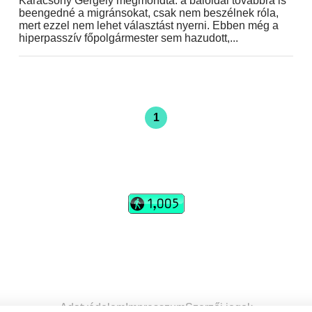
Karácsony Gergely megmondta: a baloldal továbbra is
beengedné a migránsokat, csak nem beszélnek róla,
mert ezzel nem lehet választást nyerni. Ebben még a
hiperpasszív főpolgármester sem hazudott,...
1
vadhajtások
Szerkesztőség:
szerk@vadhajtasok.hu
Modi:
moderator@vadhajtasok.hu
Adatvédelem
Impresszum
Szerzői jogok