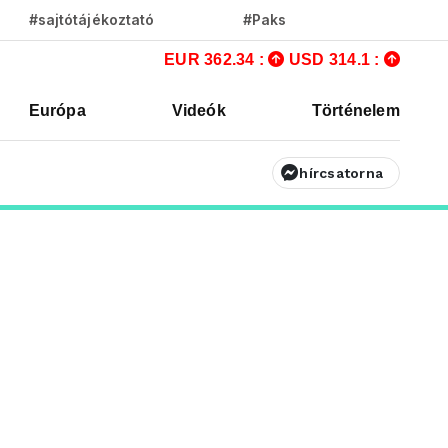
#sajtótájékoztató
#Paks
EUR 362.34 :
USD 314.1 :
Európa
Videók
Történelem
hírcsatorna