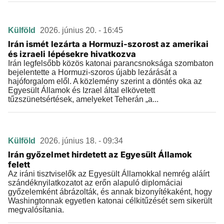
Külföld
2026. június 20. - 16:45
Irán ismét lezárta a Hormuzi-szorost az amerikai
és izraeli lépésekre hivatkozva
Irán legfelsőbb közös katonai parancsnoksága szombaton
bejelentette a Hormuzi-szoros újabb lezárását a
hajóforgalom elől. A közlemény szerint a döntés oka az
Egyesült Államok és Izrael által elkövetett
tűzszünetsértések, amelyeket Teherán „a...
Külföld
2026. június 18. - 09:34
Irán győzelmet hirdetett az Egyesült Államok
felett
Az iráni tisztviselők az Egyesült Államokkal nemrég aláírt
szándéknyilatkozatot az erőn alapuló diplomáciai
győzelemként ábrázolták, és annak bizonyítékaként, hogy
Washingtonnak egyetlen katonai célkitűzését sem sikerült
megvalósítania.