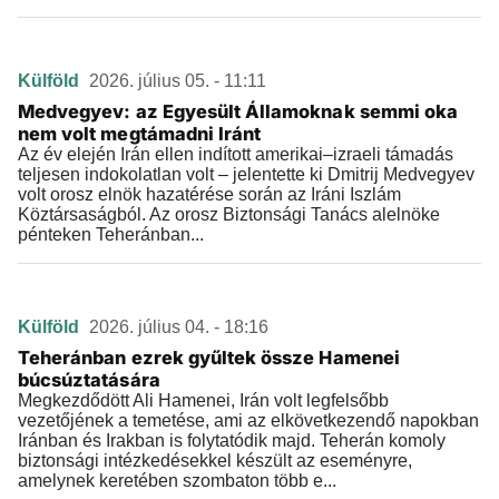
Külföld
2026. július 05. - 11:11
Medvegyev: az Egyesült Államoknak semmi oka
nem volt megtámadni Iránt
Az év elején Irán ellen indított amerikai–izraeli támadás
teljesen indokolatlan volt – jelentette ki Dmitrij Medvegyev
volt orosz elnök hazatérése során az Iráni Iszlám
Köztársaságból. Az orosz Biztonsági Tanács alelnöke
pénteken Teheránban...
Külföld
2026. július 04. - 18:16
Teheránban ezrek gyűltek össze Hamenei
búcsúztatására
Megkezdődött Ali Hamenei, Irán volt legfelsőbb
vezetőjének a temetése, ami az elkövetkezendő napokban
Iránban és Irakban is folytatódik majd. Teherán komoly
biztonsági intézkedésekkel készült az eseményre,
amelynek keretében szombaton több e...