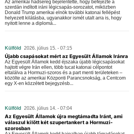
Az amerikai hadsereg bejelentette, hogy befejezte a
szerdán indított iráni légicsapás-sorozatot, miközben
Donald Trump amerikai elnök további katonai fellépést
helyezett kilátásba, ugyanakkor ismét utalt arra is, hogy
nyitott lenne a diplomá...
Külföld
2026. július 15. - 07:15
Újabb csapásokat mért az Egyesült Államok Iránra
Az Egyesült Államok kedd éjszaka újabb légicsapásokat
hajtott végre Irán ellen, több tucat katonai célpontot
eltalálva a Hormuzi-szoros és a part menti területeken –
közölte az amerikai Központi Parancsnokság, a Centcom
egy X-en közzétett bejegyzésb...
Külföld
2026. július 14. - 07:04
Az Egyesült Államok újra megtámadta Iránt, ami
válaszul kilőtt két szupertankert a Hormuzi-
szorosban
Az Egyesült Államok kedd hajnalban újabb támadásokat