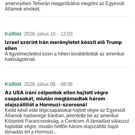
amennyiben Teherán megpróbálná megölni az Egyesült
Államok elnökét.
Külföld
2026. július 10. - 12:03
Izrael szerint Irán merényletet készít elő Trump
ellen
A figyelmeztetést ezen a héten továbbították az amerikai
hatóságoknak.
Külföld
2026. július 08. - 08:36
Az USA iráni célpontok ellen hajtott végre
csapásokat, miután megtámadtak három
olajszállítót a Hormuzi-szorosnál
Kedd késő este légicsapásokat hajtott végre az Egyesült
Államok hadserege Iránban, jelentette be az amerikai
Központi Parancsnokság, a Centcom. A támadást válaszul
hajtották végre, miután hétfőn három olajszállító hajót
támadás ért a Hormuzi...