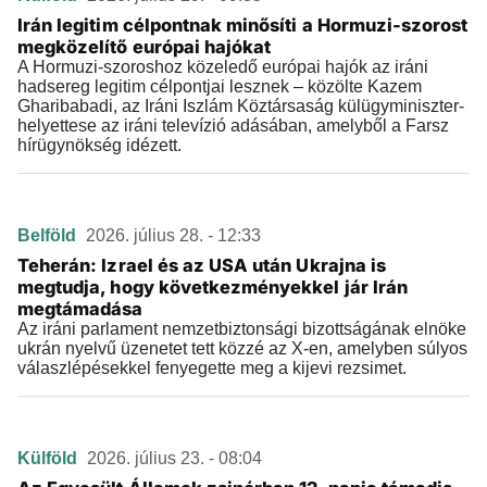
Irán legitim célpontnak minősíti a Hormuzi-szorost
megközelítő európai hajókat
A Hormuzi-szoroshoz közeledő európai hajók az iráni
hadsereg legitim célpontjai lesznek – közölte Kazem
Gharibabadi, az Iráni Iszlám Köztársaság külügyminiszter-
helyettese az iráni televízió adásában, amelyből a Farsz
hírügynökség idézett.
Belföld
2026. július 28. - 12:33
Teherán: Izrael és az USA után Ukrajna is
megtudja, hogy következményekkel jár Irán
megtámadása
Az iráni parlament nemzetbiztonsági bizottságának elnöke
ukrán nyelvű üzenetet tett közzé az X-en, amelyben súlyos
válaszlépésekkel fenyegette meg a kijevi rezsimet.
Külföld
2026. július 23. - 08:04