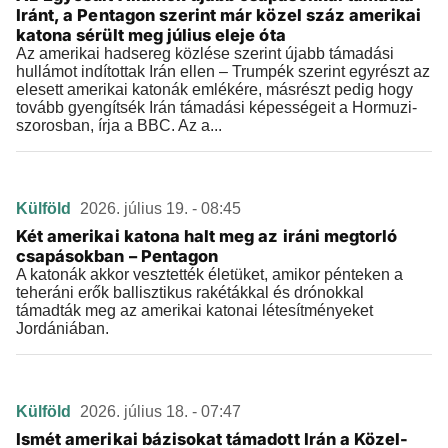
Iránt, a Pentagon szerint már közel száz amerikai
katona sérült meg július eleje óta
Az amerikai hadsereg közlése szerint újabb támadási
hullámot indítottak Irán ellen – Trumpék szerint egyrészt az
elesett amerikai katonák emlékére, másrészt pedig hogy
tovább gyengítsék Irán támadási képességeit a Hormuzi-
szorosban, írja a BBC. Az a...
Külföld
2026. július 19. - 08:45
Két amerikai katona halt meg az iráni megtorló
csapásokban – Pentagon
A katonák akkor vesztették életüket, amikor pénteken a
teheráni erők ballisztikus rakétákkal és drónokkal
támadták meg az amerikai katonai létesítményeket
Jordániában.
Külföld
2026. július 18. - 07:47
Ismét amerikai bázisokat támadott Irán a Közel-