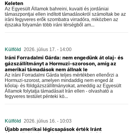
Keleten
Az Egyesült Államok bahreini, kuvaiti és jordániai
támaszpontjai ellen indított támadásokról számoltak be az
iráni fegyveres erők szombatra virradóra, miközben az
éjszaka folyamán több iráni térségből am...
Külföld
2026. július 17. - 14:00
Iráni Forradalmi Gárda: nem engedünk át olaj- és
gázszállítmányt a Hormuzi-szoroson, amíg az
amerikai támadások nem állnak le
Az iráni Forradalmi Gárda teljes mértékben ellenőrzi a
Hormuzi-szorost, amelyen mindaddig nem enged át
kőolaj- és földgázszállítmányokat, ameddig az Egyesült
Államok folytatja támadásait Irán ellen - olvasható a
fegyveres testület pénteki kö...
Külföld
2026. július 16. - 10:03
Újabb amerikai légicsapások érték Iránt