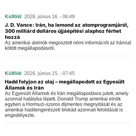
Külföld
2026. június 16. - 06:49
J. D. Vance: Irán, ha lemond az atomprogramjáról,
300 milliárd dolláros újjáépítési alaphoz férhet
hozzá
Az amerikai alelnök megosztott némi információt az Iránnal
kötött megállapodásról.
Külföld
2026. június 15. - 07:45
Hadd folyjon az olaj – megállapodott az Egyesült
Államok és Irán
Az Egyesült Államok és Irán megállapodásra jutott, amely
azonnal hatályba lépett. Donald Trump amerikai elnök
egyben a Hormuzi-szoros díjmentes megnyitását és az
amerikai haditengerészeti blokád azonnali feloldását is
engedélyezte.