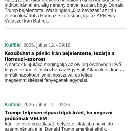
indított Irán ellen, alig néhány órával azután, hogy Donald
Trump bejelentette: Washington „újra bevezeti” az Irán
elleni blokádot a Hormuzi-szorosban, írja az APNews.
Válaszul Irán Bahrei...
Külföld
2026. július 12. - 09:18
Kezdődhet a pánik: Irán bejelentette, lezárja a
Hormuzi-szorost
A harcok kiújulása megingatja az elvileg érvényben lévő
fegyverszünetet, miközben az Egyesült Államok és Irán az
elmúlt napokban ismét bosszúval és teljes
megsemmisítéssel fenyegették egymást.
Külföld
2026. július 11. - 09:26
Trump: teljesen elpusztítjuk Iránt, ha végezni
próbálnak VELEM
Irán "teljes elpusztítását" helyezte kilátásba helyi idő
szerint péntek éjjel Donald Trump amerikai elnök,