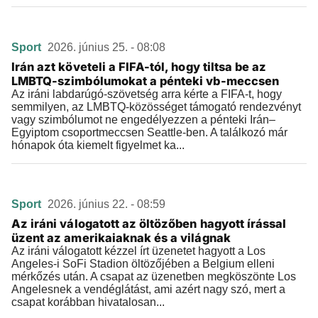
Sport
2026. június 25. - 08:08
Irán azt követeli a FIFA-tól, hogy tiltsa be az
LMBTQ-szimbólumokat a pénteki vb-meccsen
Az iráni labdarúgó-szövetség arra kérte a FIFA-t, hogy
semmilyen, az LMBTQ-közösséget támogató rendezvényt
vagy szimbólumot ne engedélyezzen a pénteki Irán–
Egyiptom csoportmeccsen Seattle-ben. A találkozó már
hónapok óta kiemelt figyelmet ka...
Sport
2026. június 22. - 08:59
Az iráni válogatott az öltözőben hagyott írással
üzent az amerikaiaknak és a világnak
Az iráni válogatott kézzel írt üzenetet hagyott a Los
Angeles-i SoFi Stadion öltözőjében a Belgium elleni
mérkőzés után. A csapat az üzenetben megköszönte Los
Angelesnek a vendéglátást, ami azért nagy szó, mert a
csapat korábban hivatalosan...