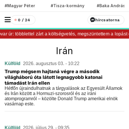
#Magyar Péter
#Tisza-kormány
#Baka András
0 / 24
hírcsatorna
ar úr: többlettel zárt a költségvetés, megszüntettem a lopást é
Irán
Külföld
2026. augusztus 03. - 10:22
Trump mégsem hajtaná végre a második
világháború óta látott legnagyobb katonai
támadást Irán ellen
Hétfőn újraindulhatnak a tárgyalások az Egyesült Államok
és Irán között a Hormuzi-szorosról és az iráni
atomprogramról – közölte Donald Trump amerikai elnök
vasárnap este.
Külföld
2026. július 29. - 09:35