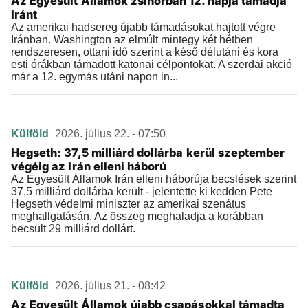
Az Egyesült Államok zsinórban 12. napja támadja
Iránt
Az amerikai hadsereg újabb támadásokat hajtott végre
Iránban. Washington az elmúlt mintegy két hétben
rendszeresen, ottani idő szerint a késő délutáni és kora
esti órákban támadott katonai célpontokat. A szerdai akció
már a 12. egymás utáni napon in...
Külföld
2026. július 22. - 07:50
Hegseth: 37,5 milliárd dollárba kerül szeptember
végéig az Irán elleni háború
Az Egyesült Államok Irán elleni háborúja becslések szerint
37,5 milliárd dollárba került - jelentette ki kedden Pete
Hegseth védelmi miniszter az amerikai szenátus
meghallgatásán. Az összeg meghaladja a korábban
becsült 29 milliárd dollárt.
Külföld
2026. július 21. - 08:42
Az Egyesült Államok újabb csapásokkal támadta