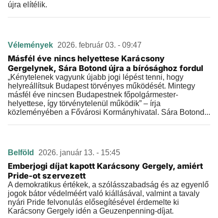
újra elítélik.
Vélemények
2026. február 03. - 09:47
Másfél éve nincs helyettese Karácsony
Gergelynek, Sára Botond újra a bírósághoz fordul
„Kénytelenek vagyunk újabb jogi lépést tenni, hogy
helyreállítsuk Budapest törvényes működését. Mintegy
másfél éve nincsen Budapestnek főpolgármester-
helyettese, így törvénytelenül működik” – írja
közleményében a Fővárosi Kormányhivatal. Sára Botond...
Belföld
2026. január 13. - 15:45
Emberjogi díjat kapott Karácsony Gergely, amiért
Pride-ot szervezett
A demokratikus értékek, a szólásszabadság és az egyenlő
jogok bátor védelméért való kiállásával, valmint a tavaly
nyári Pride felvonulás elősegítésével érdemelte ki
Karácsony Gergely idén a Geuzenpenning-díjat.