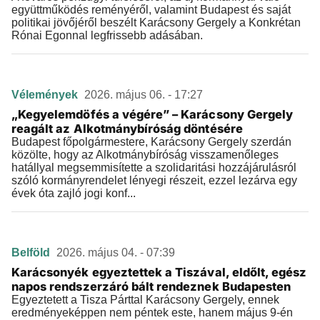
együttműködés reményéről, valamint Budapest és saját
politikai jövőjéről beszélt Karácsony Gergely a Konkrétan
Rónai Egonnal legfrissebb adásában.
Vélemények
2026. május 06. - 17:27
„Kegyelemdöfés a végére” – Karácsony Gergely
reagált az Alkotmánybíróság döntésére
Budapest főpolgármestere, Karácsony Gergely szerdán
közölte, hogy az Alkotmánybíróság visszamenőleges
hatállyal megsemmisítette a szolidaritási hozzájárulásról
szóló kormányrendelet lényegi részeit, ezzel lezárva egy
évek óta zajló jogi konf...
Belföld
2026. május 04. - 07:39
Karácsonyék egyeztettek a Tiszával, eldőlt, egész
napos rendszerzáró bált rendeznek Budapesten
Egyeztetett a Tisza Párttal Karácsony Gergely, ennek
eredményeképpen nem péntek este, hanem május 9-én