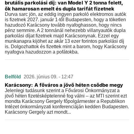
brutális parkolási díj: van Model Y 2 tonna felett,
ők hamarosan emelt és dupla tarifát fizetnek
Durva sarc jön, az eddig ingyen parkoló elektromos autók
is fizetnek 2027. január 1-től Budapesten, hogy a töketlen
hazudozó Karácsony tovább nyafoghasson, hogy nincs
pénz semmire. A 2 tonnánál nehezebb villanyautók dupla
parkolási díjat fizetnek majd Karácsonynak. Ezzel egy
munkanapra kijöhet az akár 13 ezer forintos parkolási díj
is. Dolgozhattok és fizettek mint a barom, hogy Karácsony
nyafogva hazudozzon a pofátokba.
Belföld
2026. június 09. - 12:47
Karácsony: A főváros a jövő héten csődbe megy
Jelenlegi tudásunk szerint a Fővárosi Önkormányzat a
jövő héten fizetésképtelenné fog válni – az MTI szerint ezt
mondta Karácsony Gergely főpolgármester a Republikon
Intézet önkormányzati konferenciáján kedden Budapesten.
Karácsony Gergely azt mondt...