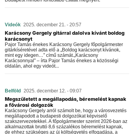
Videók
2025. december 21. - 20:57
Karácsony Gergely gitárral dalolva kívánt boldog
karácsonyt
Pajor Tamás énekes Karácsony Gergely főpolgármester
gitárkíséretével adta elő a „Boldog karácsonyt kívánok,
mint egy idegen…” című számát.„Karácsony
Karácsonnyal” – írta Pajor Tamás énekes a közösségi
oldalán, ahol egy videót...
Belföld
2025. december 12. - 09:07
Megszületett a megállapodás, béremelést kapnak
a fővárosi dolgozók
Karácsony Gergely arról számolt be, hogy a városvezetés
megállapodott a budapesti dolgozókat képviselő
szakszervezetekkel. A főpolgármester szerint 2026-ban az
alkalmazottak bruttó 8,6 százalékos béremelést kapnak,
de ehhez szükséges az új költségvetés elfogadása, a