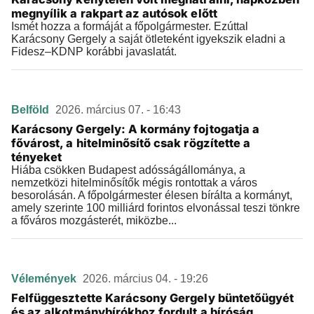
megnyílik a rakpart az autósok előtt
Ismét hozza a formáját a főpolgármester. Ezúttal
Karácsony Gergely a saját ötleteként igyekszik eladni a
Fidesz–KDNP korábbi javaslatát.
Belföld
2026. március 07. - 16:43
Karácsony Gergely: A kormány fojtogatja a
fővárost, a hitelminősítő csak rögzítette a
tényeket
Hiába csökken Budapest adósságállománya, a
nemzetközi hitelminősítők mégis rontottak a város
besorolásán. A főpolgármester élesen bírálta a kormányt,
amely szerinte 100 milliárd forintos elvonással teszi tönkre
a főváros mozgásterét, miközbe...
Vélemények
2026. március 04. - 19:26
Felfüggesztette Karácsony Gergely büntetőügyét
és az alkotmánybírókhoz fordult a bíróság