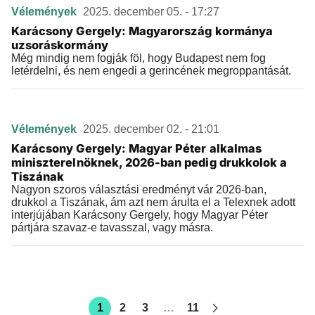
Vélemények
2025. december 05. - 17:27
Karácsony Gergely: Magyarország kormánya
uzsoráskormány
Még mindig nem fogják föl, hogy Budapest nem fog
letérdelni, és nem engedi a gerincének megroppantását.
Vélemények
2025. december 02. - 21:01
Karácsony Gergely: Magyar Péter alkalmas
miniszterelnöknek, 2026-ban pedig drukkolok a
Tiszának
Nagyon szoros választási eredményt vár 2026-ban,
drukkol a Tiszának, ám azt nem árulta el a Telexnek adott
interjújában Karácsony Gergely, hogy Magyar Péter
pártjára szavaz-e tavasszal, vagy másra.
1
2
3
…
11