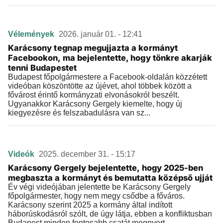
Vélemények
2026. január 01. - 12:41
Karácsony tegnap megujjazta a kormányt
Facebookon, ma bejelentette, hogy tönkre akarják
tenni Budapestet
Budapest főpolgármestere a Facebook-oldalán közzétett
videóban köszöntötte az újévet, ahol többek között a
fővárost érintő kormányzati elvonásokról beszélt.
Ugyanakkor Karácsony Gergely kiemelte, hogy új
kiegyezésre és felszabadulásra van sz...
Videók
2025. december 31. - 15:17
Karácsony Gergely bejelentette, hogy 2025-ben
megbaszta a kormányt és bemutatta középső ujját
Év végi videójában jelentette be Karácsony Gergely
főpolgármester, hogy nem megy csődbe a főváros.
Karácsony szerint 2025 a kormány által indított
háborúskodásról szólt, de úgy látja, ebben a konfliktusban
Budapest minden fontosabb csatát megnyert.