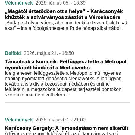
Vélemények
2026. június 05. - 16:39
„Magától értetődően ott a helye” – Karácsonyék
kitűzték a szivárványos zászlót a Városházára
„Budapest olyan város, ahol mindenki azt szeret, akit csak
akar” – írta a főpolgármester a Pride hónap alkalmából.
Belföld
2026. május 21. - 16:50
Táncolnak a komcsik: Felfüggesztette a Metropol
nyomtatott kiadását a Mediaworks
Ideiglenesen felfüggesztette a Metropol című ingyenes
napilap nyomtatott kiadását a Mediaworks. A lap ugyan
továbbra is aktív a közösségi médiában és online
felületein, a megszokott budapesti terjesztési pontokon
szerdától már nem volt elérh...
Vélemények
2026. május 07. - 21:00
Karácsony Gergely: A lemondatásom nem sikerült
A főváros pénzügyi túléléséről, az új kormánnyal való