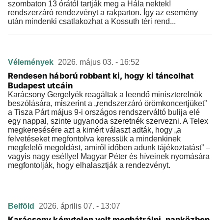
szombaton 13 órától tartják meg a Hála nektek!
rendszerzáró rendezvényt a rakparton. Így az esemény
után mindenki csatlakozhat a Kossuth téri rend...
Vélemények
2026. május 03. - 16:52
Rendesen háború robbant ki, hogy ki táncolhat
Budapest utcáin
Karácsony Gergelyék reagáltak a leendő miniszterelnök
beszólására, miszerint a „rendszerzáró örömkoncertjüket”
a Tisza Párt május 9-i országos rendszerváltó bulija elé
egy nappal, szinte ugyanoda szeretnék szervezni. A Telex
megkeresésére azt a kimért választ adták, hogy „a
felvetéseket megfontolva keressük a mindenkinek
megfelelő megoldást, amiről időben adunk tájékoztatást” –
vagyis nagy eséllyel Magyar Péter és híveinek nyomására
megfontolják, hogy elhalasztják a rendezvényt.
Belföld
2026. április 07. - 13:07
Karácsony kénytelen volt meghátrálni, napközben