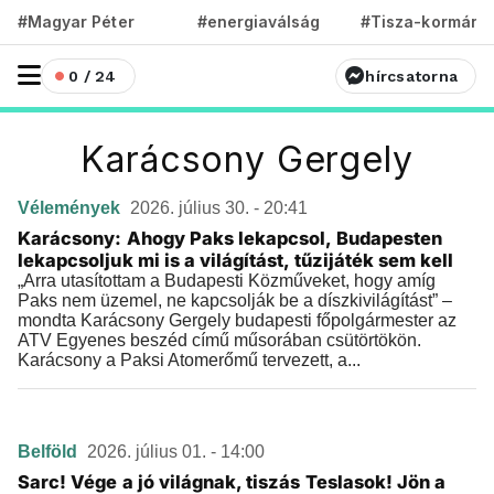
#Magyar Péter
#energiaválság
#Tisza-kormány
0 / 24
hírcsatorna
Karácsony Gergely
Vélemények
2026. július 30. - 20:41
Karácsony: Ahogy Paks lekapcsol, Budapesten
lekapcsoljuk mi is a világítást, tűzijáték sem kell
„Arra utasítottam a Budapesti Közműveket, hogy amíg
Paks nem üzemel, ne kapcsolják be a díszkivilágítást” –
mondta Karácsony Gergely budapesti főpolgármester az
ATV Egyenes beszéd című műsorában csütörtökön.
Karácsony a Paksi Atomerőmű tervezett, a...
Belföld
2026. július 01. - 14:00
Sarc! Vége a jó világnak, tiszás Teslasok! Jön a