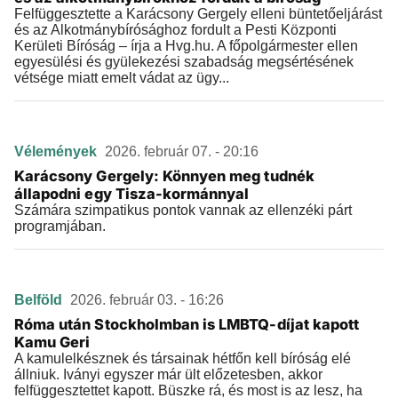
Felfüggesztette a Karácsony Gergely elleni büntetőeljárást
és az Alkotmánybírósághoz fordult a Pesti Központi
Kerületi Bíróság – írja a Hvg.hu. A főpolgármester ellen
egyesülési és gyülekezési szabadság megsértésének
vétsége miatt emelt vádat az ügy...
Vélemények
2026. február 07. - 20:16
Karácsony Gergely: Könnyen meg tudnék
állapodni egy Tisza-kormánnyal
Számára szimpatikus pontok vannak az ellenzéki párt
programjában.
Belföld
2026. február 03. - 16:26
Róma után Stockholmban is LMBTQ-díjat kapott
Kamu Geri
A kamulelkésznek és társainak hétfőn kell bíróság elé
állniuk. Iványi egyszer már ült előzetesben, akkor
felfüggesztettet kapott. Büszke rá, és most is az lesz, ha