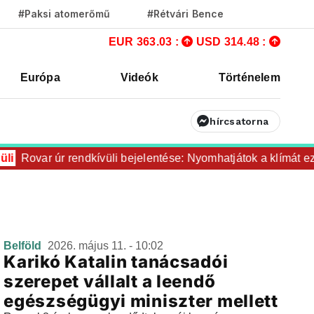
#Paksi atomerőmű
#Rétvári Bence
EUR 363.03 :
USD 314.48 :
Európa
Videók
Történelem
hírcsatorna
i
Rovar úr rendkívüli bejelentése: Nyomhatjátok a klímát eze
Belföld
2026. május 11. - 10:02
Karikó Katalin tanácsadói
szerepet vállalt a leendő
egészségügyi miniszter mellett