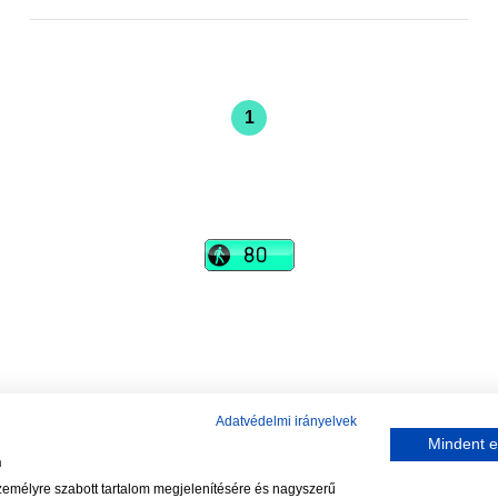
1
vadhajtások
Szerkesztőség:
szerk@vadhajtasok.hu
Modi:
moderator@vadhajtasok.hu
Adatvédelem
Impresszum
Szerzői jogok
Adatvédelmi irányelvek
Mindent e
n
2018 Vadhajtások.hu
személyre szabott tartalom megjelenítésére és nagyszerű