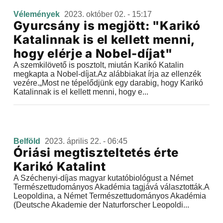
Vélemények
2023. október 02. - 15:17
Gyurcsány is megjött: "Karikó
Katalinnak is el kellett menni,
hogy elérje a Nobel-díjat"
A szemkilövető is posztolt, miután Karikó Katalin
megkapta a Nobel-díjat.Az alábbiakat írja az ellenzék
vezére.„Most ne tépelődjünk egy darabig, hogy Karikó
Katalinnak is el kellett menni, hogy e...
Belföld
2023. április 22. - 06:45
Óriási megtiszteltetés érte
Karikó Katalint
A Széchenyi-díjas magyar kutatóbiológust a Német
Természettudományos Akadémia tagjává választották.A
Leopoldina, a Német Természettudományos Akadémia
(Deutsche Akademie der Naturforscher Leopoldi...