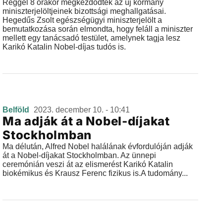
Reggel 8 órakor megkezdődtek az új kormány
miniszterjelöltjeinek bizottsági meghallgatásai.
Hegedűs Zsolt egészségügyi miniszterjelölt a
bemutatkozása során elmondta, hogy feláll a miniszter
mellett egy tanácsadó testület, amelynek tagja lesz
Karikó Katalin Nobel-díjas tudós is.
Belföld
2023. december 10. - 10:41
Ma adják át a Nobel-díjakat
Stockholmban
Ma délután, Alfred Nobel halálának évfordulóján adják
át a Nobel-díjakat Stockholmban. Az ünnepi
ceremónián veszi át az elismerést Karikó Katalin
biokémikus és Krausz Ferenc fizikus is.A tudomány...