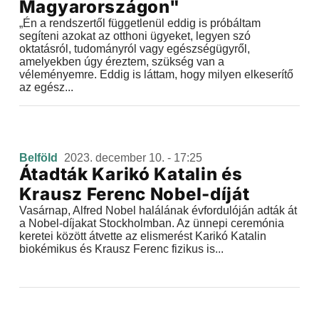
Magyarországon"
„Én a rendszertől függetlenül eddig is próbáltam
segíteni azokat az otthoni ügyeket, legyen szó
oktatásról, tudományról vagy egészségügyről,
amelyekben úgy éreztem, szükség van a
véleményemre. Eddig is láttam, hogy milyen elkeserítő
az egész...
Belföld
2023. december 10. - 17:25
Átadták Karikó Katalin és
Krausz Ferenc Nobel-díját
Vasárnap, Alfred Nobel halálának évfordulóján adták át
a Nobel-díjakat Stockholmban. Az ünnepi ceremónia
keretei között átvette az elismerést Karikó Katalin
biokémikus és Krausz Ferenc fizikus is...