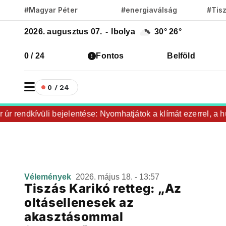
#Magyar Péter
#energiaválság
#Tis
2026. augusztus 07.
-
Ibolya
30°
26°
0 / 24
Fontos
Belföld
0 / 24
úr rendkívüli bejelentése: Nyomhatjátok a klímát ezerrel, a hű
Vélemények
2026. május 18. - 13:57
Tiszás Karikó retteg: „Az
oltásellenesek az
akasztásommal