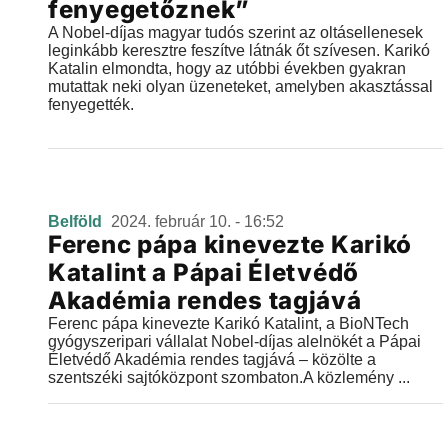
fenyegetőznek”
A Nobel-díjas magyar tudós szerint az oltásellenesek
leginkább keresztre feszítve látnák őt szívesen. Karikó
Katalin elmondta, hogy az utóbbi években gyakran
mutattak neki olyan üzeneteket, amelyben akasztással
fenyegették.
Belföld
2024. február 10. - 16:52
Ferenc pápa kinevezte Karikó
Katalint a Pápai Életvédő
Akadémia rendes tagjává
Ferenc pápa kinevezte Karikó Katalint, a BioNTech
gyógyszeripari vállalat Nobel-díjas alelnökét a Pápai
Életvédő Akadémia rendes tagjává – közölte a
szentszéki sajtóközpont szombaton.A közlemény ...