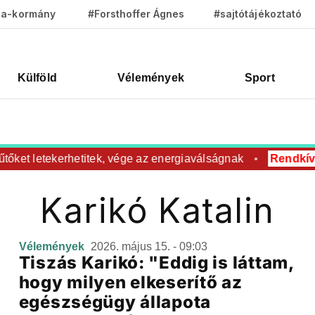
za-kormány
#Forsthoffer Ágnes
#sajtótájékoztató
Külföld
Vélemények
Sport
tőket letekerhetitek, vége az energiaválságnak
Rendkívül
Karikó Katalin
Vélemények
2026. május 15. - 09:03
Tiszás Karikó: "Eddig is láttam,
hogy milyen elkeserítő az
egészségügy állapota