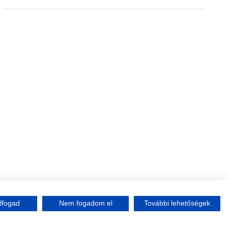
lfogad
Nem fogadom el
További lehetőségek