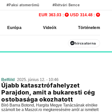
#Paksi atomerőmű
#Rétvári Bence
EUR 363.03 :
USD 314.48 :
Európa
Videók
Történelem
hírcsatorna
Belföld
2025. június 12. - 10:46
Újabb katasztrófahelyzet
Parajdon, amit a bukaresti cég
ostobasága okozhatott
Bíró Barna Botond, Hargita Megye Tanácsának elnöke
számolt be a Maszol.ro megkeresésére arról ai ismételt