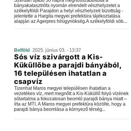
Szerdán újabb 30 napra meghosszabbította a
bányakatasztrófa nyomán elrendelt vészhelyzetet a
székelyföldi Parajdon a helyi vészhelyzeti bizottság -
jelentette a Hargita megyei prefektúra tájékoztatása
alapján az Agerpres hírügynökség.A székelyföldi sób...
Belföld
2025. június 03. - 13:37
Sós víz szivárgott a Kis-
Küküllőbe a parajdi bányából,
16 településen ihatatlan a
csapvíz
Tizenhat Maros megyei településen ihatatlan a
vezetékes víz, mert megnőtt a Kis-Küküllő folyó vízének
sótartalma a fokozatosan beomló parajdi bánya miatt –
írta az MTI. A Maros megyei prefektúra közölte, hogy a
parajdi bánya beomlása a környező térség...