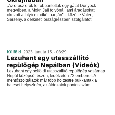
„Az orosz erők felrobbantottak egy gátat Donyeck
megyében, a Mokri Jali folyónál, ami áradásokat
okozott a folyó mindkét partján” – közölte Valerij
Serseny, a délkeleti országrészben szolgálatot ...
Külföld
2023. január 15. - 08:29
Lezuhant egy utasszállító
repülőgép Nepálban (Videók)
Lezuhant egy belföldi utasszállító repülőgép vasárnap
Nepál középső részén, fedélzetén 72 emberrel. A
mentőszolgálatok már több holttestre bukkantak a
baleset helyszínén, az áldozatok pontos szám...