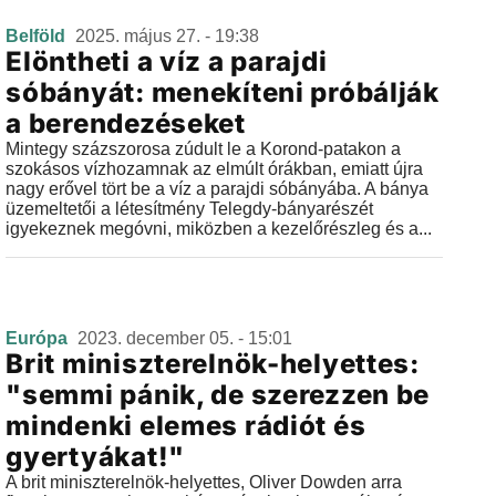
Belföld
2025. május 27. - 19:38
Elöntheti a víz a parajdi
sóbányát: menekíteni próbálják
a berendezéseket
Mintegy százszorosa zúdult le a Korond-patakon a
szokásos vízhozamnak az elmúlt órákban, emiatt újra
nagy erővel tört be a víz a parajdi sóbányába. A bánya
üzemeltetői a létesítmény Telegdy-bányarészét
igyekeznek megóvni, miközben a kezelőrészleg és a...
Európa
2023. december 05. - 15:01
Brit miniszterelnök-helyettes:
"semmi pánik, de szerezzen be
mindenki elemes rádiót és
gyertyákat!"
A brit miniszterelnök-helyettes, Oliver Dowden arra