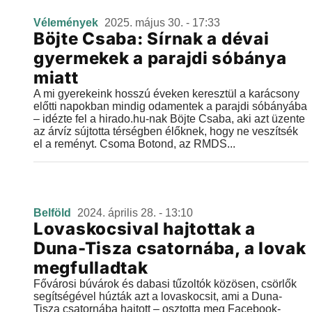
Vélemények
2025. május 30. - 17:33
Böjte Csaba: Sírnak a dévai
gyermekek a parajdi sóbánya
miatt
A mi gyerekeink hosszú éveken keresztül a karácsony
előtti napokban mindig odamentek a parajdi sóbányába
– idézte fel a hirado.hu-nak Böjte Csaba, aki azt üzente
az árvíz sújtotta térségben élőknek, hogy ne veszítsék
el a reményt. Csoma Botond, az RMDS...
Belföld
2024. április 28. - 13:10
Lovaskocsival hajtottak a
Duna-Tisza csatornába, a lovak
megfulladtak
Fővárosi búvárok és dabasi tűzoltók közösen, csörlők
segítségével húzták azt a lovaskocsit, ami a Duna-
Tisza csatornába hajtott – osztotta meg Facebook-