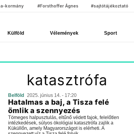
za-kormány
#Forsthoffer Ágnes
#sajtótájékoztató
Külföld
Vélemények
Sport
katasztrófa
Belföld
2025. június 14. - 17:20
Hatalmas a baj, a Tisza felé
ömlik a szennyezés
Tömeges halpusztulás, eltűnő védett fajok, felelőtlen
intézkedések, súlyos ökológiai katasztrófa zajlik a
Küküllőn, amely Magyarországot is elérheti. A
szennyezett víz a Tisza felé folyik.