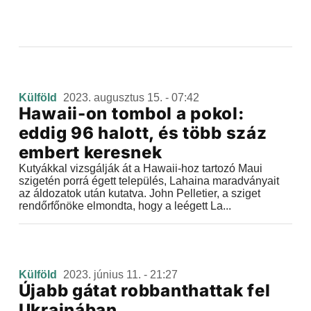
Külföld
2023. augusztus 15. - 07:42
Hawaii-on tombol a pokol:
eddig 96 halott, és több száz
embert keresnek
Kutyákkal vizsgálják át a Hawaii-hoz tartozó Maui
szigetén porrá égett település, Lahaina maradványait
az áldozatok után kutatva. John Pelletier, a sziget
rendőrfőnöke elmondta, hogy a leégett La...
Külföld
2023. június 11. - 21:27
Újabb gátat robbanthattak fel
Ukrajnában