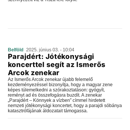
Belföld
2025. június 03. - 10:04
Parajdért: Jótékonysági
koncerttel segít az Ismerős
Arcok zenekar
Az Ismerős Arcok zenekar újabb felemelő
kezdeményezéssel bizonyítja, hogy a magyar zene
képes túlemelkedni a szórakoztatáson: gyógyít,
reményt ad és összefogásra buzdít. A zenekar
„Parajdért – Könnyek a vízben” címmel hirdetett
nemzeti jótékonysági koncertet, hogy a parajdi sóbánya
katasztrófájának áldozatait támogassa.