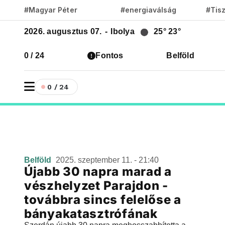
#Magyar Péter
#energiaválság
#Tis
2026. augusztus 07.
-
Ibolya
25°
23°
0 / 24
Fontos
Belföld
0 / 24
Belföld
2025. szeptember 11. - 21:40
Újabb 30 napra marad a
vészhelyzet Parajdon -
továbbra sincs felelőse a
bányakatasztrófának