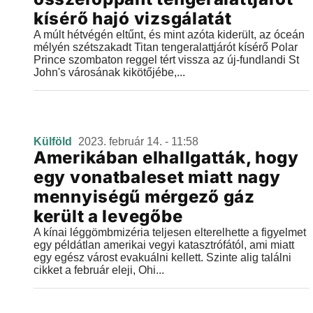
kísérő hajó vizsgálatát
A múlt hétvégén eltűnt, és mint azóta kiderült, az óceán
mélyén szétszakadt Titan tengeralattjárót kísérő Polar
Prince szombaton reggel tért vissza az új-fundlandi St
John's városának kikötőjébe,...
Külföld
2023. február 14. - 11:58
Amerikában elhallgatták, hogy
egy vonatbaleset miatt nagy
mennyiségű mérgező gáz
került a levegőbe
A kínai léggömbmizéria teljesen elterelhette a figyelmet
egy példátlan amerikai vegyi katasztrófától, ami miatt
egy egész várost evakuálni kellett. Szinte alig találni
cikket a február eleji, Ohi...