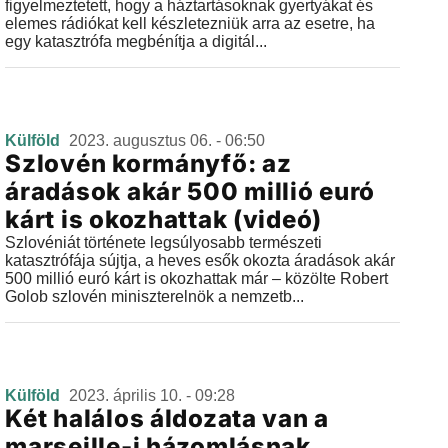
figyelmeztetett, hogy a háztartásoknak gyertyákat és
elemes rádiókat kell készletezniük arra az esetre, ha
egy katasztrófa megbénítja a digitál...
Külföld
2023. augusztus 06. - 06:50
Szlovén kormányfő: az
áradások akár 500 millió euró
kárt is okozhattak (videó)
Szlovéniát története legsúlyosabb természeti
katasztrófája sújtja, a heves esők okozta áradások akár
500 millió euró kárt is okozhattak már – közölte Robert
Golob szlovén miniszterelnök a nemzetb...
Külföld
2023. április 10. - 09:28
Két halálos áldozata van a
marseille-i házomlásnak