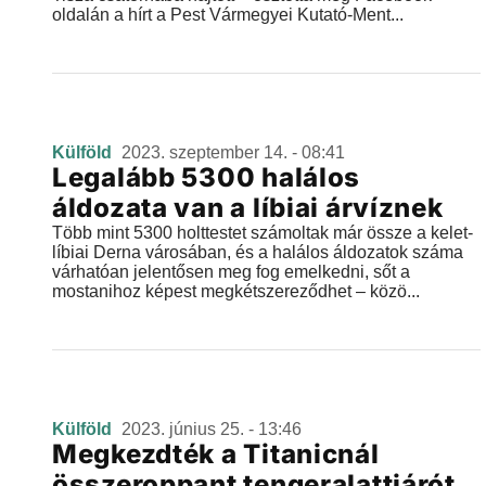
oldalán a hírt a Pest Vármegyei Kutató-Ment...
Külföld
2023. szeptember 14. - 08:41
Legalább 5300 halálos
áldozata van a líbiai árvíznek
Több mint 5300 holttestet számoltak már össze a kelet-
líbiai Derna városában, és a halálos áldozatok száma
várhatóan jelentősen meg fog emelkedni, sőt a
mostanihoz képest megkétszereződhet – közö...
Külföld
2023. június 25. - 13:46
Megkezdték a Titanicnál
összeroppant tengeralattjárót