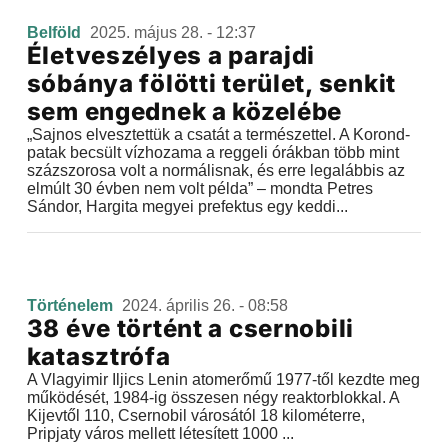
Belföld
2025. május 28. - 12:37
Életveszélyes a parajdi
sóbánya fölötti terület, senkit
sem engednek a közelébe
„Sajnos elvesztettük a csatát a természettel. A Korond-
patak becsült vízhozama a reggeli órákban több mint
százszorosa volt a normálisnak, és erre legalábbis az
elmúlt 30 évben nem volt példa” – mondta Petres
Sándor, Hargita megyei prefektus egy keddi...
Történelem
2024. április 26. - 08:58
38 éve történt a csernobili
katasztrófa
A Vlagyimir Iljics Lenin atomerőmű 1977-től kezdte meg
működését, 1984-ig összesen négy reaktorblokkal. A
Kijevtől 110, Csernobil városától 18 kilométerre,
Pripjaty város mellett létesített 1000 ...