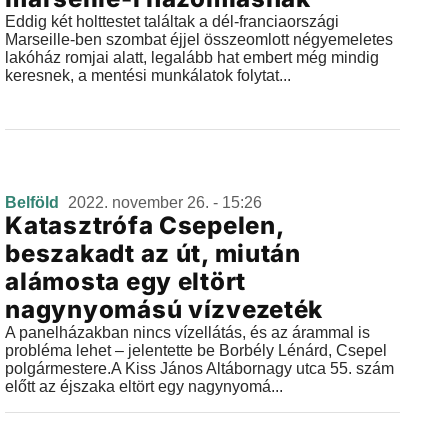
Eddig két holttestet találtak a dél-franciaországi
Marseille-ben szombat éjjel összeomlott négyemeletes
lakóház romjai alatt, legalább hat embert még mindig
keresnek, a mentési munkálatok folytat...
Belföld
2022. november 26. - 15:26
Katasztrófa Csepelen,
beszakadt az út, miután
alámosta egy eltört
nagynyomású vízvezeték
A panelházakban nincs vízellátás, és az árammal is
probléma lehet – jelentette be Borbély Lénárd, Csepel
polgármestere.A Kiss János Altábornagy utca 55. szám
előtt az éjszaka eltört egy nagynyomá...