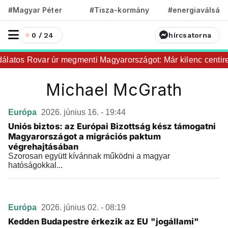
#Magyar Péter
#Tisza-kormány
#energiaválság
0 / 24
hírcsatorna
álatos Rovar úr megmenti Magyarországot: Már kilenc centir
Michael McGrath
Európa
2026. június 16. - 19:44
Uniós biztos: az Európai Bizottság kész támogatni
Magyarországot a migrációs paktum
végrehajtásában
Szorosan együtt kívánnak működni a magyar
hatóságokkal...
Európa
2026. június 02. - 08:19
Kedden Budapestre érkezik az EU "jogállami"