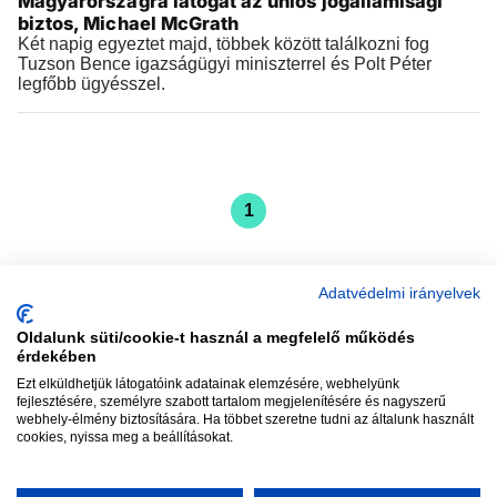
Magyarországra látogat az uniós jogállamisági
biztos, Michael McGrath
Két napig egyeztet majd, többek között találkozni fog
Tuzson Bence igazságügyi miniszterrel és Polt Péter
legfőbb ügyésszel.
1
Adatvédelmi irányelvek
Oldalunk süti/cookie-t használ a megfelelő működés
vadhajtások
érdekében
Ezt elküldhetjük látogatóink adatainak elemzésére, webhelyünk
fejlesztésére, személyre szabott tartalom megjelenítésére és nagyszerű
webhely-élmény biztosítására. Ha többet szeretne tudni az általunk használt
Szerkesztőség:
szerk@vadhajtasok.hu
cookies, nyissa meg a beállításokat.
Modi:
moderator@vadhajtasok.hu
Adatvédelem
Impresszum
Szerzői jogok