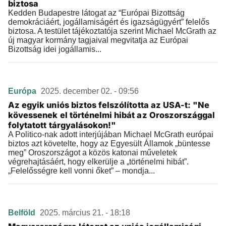
biztosa
Kedden Budapestre látogat az “Európai Bizottság
demokráciáért, jogállamiságért és igazságügyért” felelős
biztosa. A testület tájékoztatója szerint Michael McGrath az
új magyar kormány tagjaival megvitatja az Európai
Bizottság idei jogállamis...
Európa
2025. december 02. - 09:56
Az egyik uniós biztos felszólította az USA-t: "Ne
kövessenek el történelmi hibát az Oroszországgal
folytatott tárgyalásokon!"
A Politico-nak adott interjújában Michael McGrath európai
biztos azt követelte, hogy az Egyesült Államok „büntesse
meg” Oroszországot a közös katonai műveletek
végrehajtásáért, hogy elkerülje a „történelmi hibát”.
„Felelősségre kell vonni őket” – mondja...
Belföld
2025. március 21. - 18:18