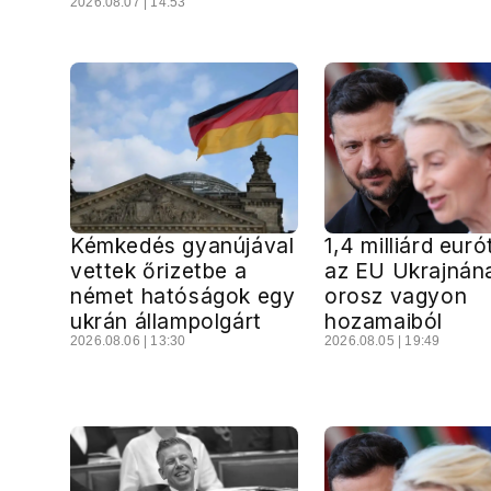
2026.08.07 | 14:53
Kémkedés gyanújával
1,4 milliárd euró
vettek őrizetbe a
az EU Ukrajnán
német hatóságok egy
orosz vagyon
ukrán állampolgárt
hozamaiból
2026.08.06 | 13:30
2026.08.05 | 19:49