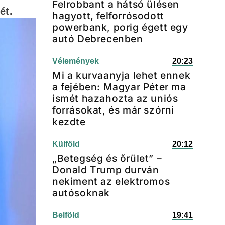
Felrobbant a hátsó ülésen
ét.
hagyott, felforrósodott
powerbank, porig égett egy
autó Debrecenben
Vélemények
20:23
Mi a kurvaanyja lehet ennek
a fejében: Magyar Péter ma
ismét hazahozta az uniós
forrásokat, és már szórni
kezdte
Külföld
20:12
„Betegség és őrület” –
Donald Trump durván
nekiment az elektromos
autósoknak
Belföld
19:41