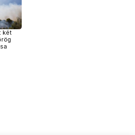
 két
örög
ása