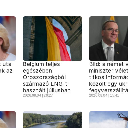
t utal
Belgium teljes
Bild: a német 
ak az
egészében
miniszter véle
Oroszországból
titkos informá
származó LNG-t
közölt egy uk
használt júliusban
fegyverszállít
2026.08.04 | 20:27
2026.08.04 | 15:41