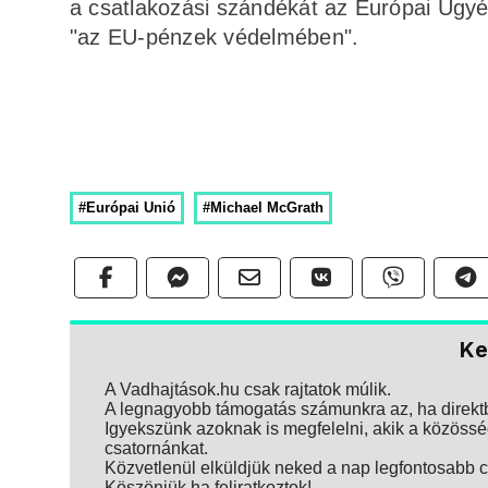
a csatlakozási szándékát az Európai Ügyé
"az EU-pénzek védelmében".
#Európai Unió
#Michael McGrath
Ke
A Vadhajtások.hu csak rajtatok múlik.
A legnagyobb támogatás számunkra az, ha direktbe
Igyekszünk azoknak is megfelelni, akik a közösség
csatornánkat.
Közvetlenül elküldjük neked a nap legfontosabb ci
Köszönjük ha feliratkoztok!