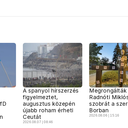
A spanyol hírszerzés
Megrongálták
figyelmeztet,
Radnóti Mikló
AfD
augusztus közepén
szobrát a szer
a
újabb roham érheti
Borban
n
Ceutát
2026.08.06 | 15:16
2026.08.07 | 08:46