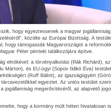
álkozik, hogy egyeztessenek a magyar jogállamiság
eléséről”, közölte az Európai Bizottság. A testüle
ínál, hogy támogassák Magyarországot a reformok
Magyar Péter pénteki találkozójára építve.
ág elnökével: a törvényalkotási (Rák Richárd), az
du Márton), és EU-ügyi (Sopov Ildikó Éva) testüle
relnökségért (Ruff Bálint), az igazságügyért (Gör
s tárcavezetőkkel egyeztet. Az uniós testület szeri
l a jogállamiság megerősítéséről, az alapvető jog
melte, hogy a kormány múlt héten hivatalosan is 