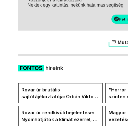
Nektek egy kattintás, nekünk hatalmas segítség.
Feli
Muta
FONTOS
híreink
Rovar úr brutális
"Horror 
sajtótájékoztatója: Orbán Viktor
szinten 
és a Vadhajtások a felelős a
Faceboo
kialakult helyzetért
Tiszáso
Rovar úr rendkívüli bejelentése:
Magyar 
Nyomhatjátok a klímát ezerrel, a
vezetésé
hűtőket letekerhetitek, vége az
Internat