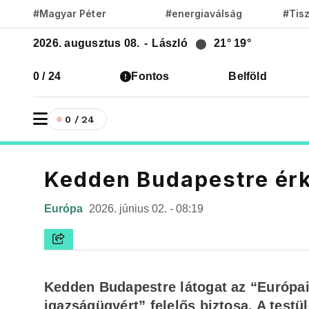
#Magyar Péter
#energiaválság
#Tis
2026. augusztus 08.
-
László
21°
19°
0 / 24
Fontos
Belföld
0 / 24
Kedden Budapestre érke
Európa
2026. június 02. - 08:19
Kedden Budapestre látogat az “Európai
igazságügyért” felelős biztosa. A testü