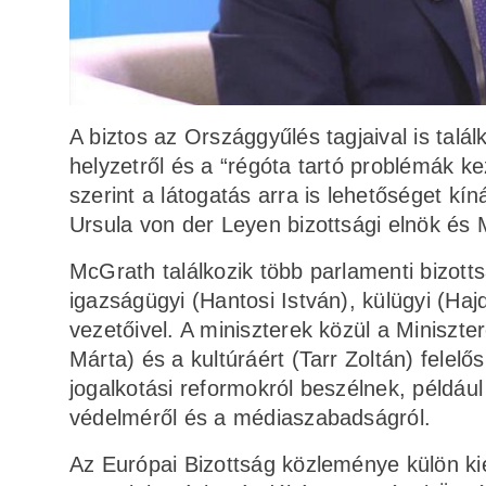
A biztos az Országgyűlés tagjaival is tal
helyzetről és a “régóta tartó problémák kez
szerint a látogatás arra is lehetőséget k
Ursula von der Leyen bizottsági elnök és 
McGrath találkozik több parlamenti bizotts
igazságügyi (Hantosi István), külügyi (Haj
vezetőivel. A miniszterek közül a Miniszte
Márta) és a kultúráért (Tarr Zoltán) felelő
jogalkotási reformokról beszélnek, példáu
védelméről és a médiaszabadságról.
Az Európai Bizottság közleménye külön kie