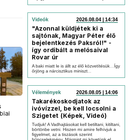
Videók
2026.08.04 | 14:34
"Azonnal küldjétek ki a
sajtónak, Magyar Péter élő
bejelentkezés Paksról!" -
így ordibált a melósaival
Rovar úr
A baki miatt le is állt az élő közvetítésük…Így
őrjöng a nárcisztikus miniszt...
Vélemények
2026.08.05 | 14:06
Takarékoskodjatok az
s
ivóvízzel, be kell locsolni a
biai
Szigetet (Képek, Videó)
Tudjuk! A Vadhajtásokat kell betiltani, kitiltani,
börtönbe vetni. Hiszen mi amire felhívjuk a
figyelmet, az a tiszások szerint
bűncselekmény. Mármint mi követünk el