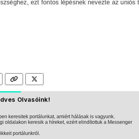
szséghez, ezt fontos lépésnek nevezte az uniós t
dves Olvasóink!
n keresitek portálunkat, amiért hálásak is vagyunk.
i oldalakon keresik a híreket, ezért elindítottuk a Messenger
kkeit portálunkról.