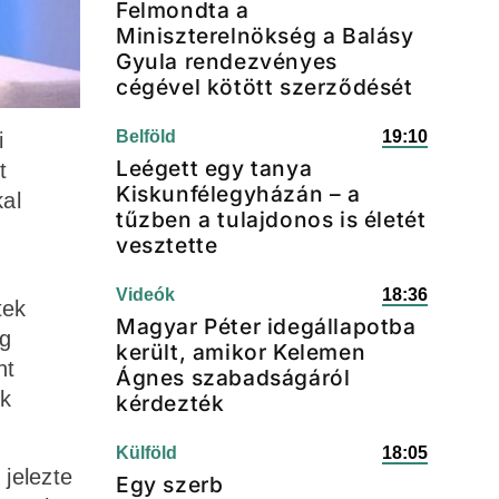
Felmondta a
Miniszterelnökség a Balásy
Gyula rendezvényes
cégével kötött szerződését
Belföld
19:10
i
Leégett egy tanya
t
Kiskunfélegyházán – a
kal
tűzben a tulajdonos is életét
vesztette
Videók
18:36
tek
Magyar Péter idegállapotba
ög
került, amikor Kelemen
nt
Ágnes szabadságáról
ok
kérdezték
Külföld
18:05
jelezte
Egy szerb