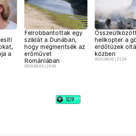
Felrobbantottak egy
Összeütközött
esíti
sziklát a Dunában,
helikopter a g
okat,
hogy megmentsék az
erdőtüzek olt
pja a
erőművet
közben
Romániában
2026.08.02 | 21:24
2026.08.03 | 20:56
vadhajtások
Szerkesztőség:
szerk@vadhajtasok.hu
Modi:
moderator@vadhajtasok.hu