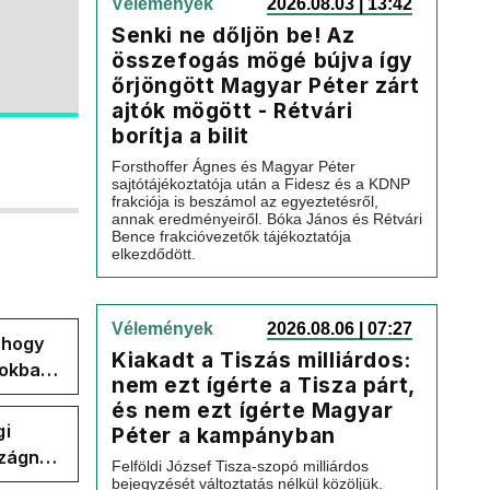
Vélemények
2026.08.03 | 13:42
Senki ne dőljön be! Az
összefogás mögé bújva így
őrjöngött Magyar Péter zárt
ajtók mögött - Rétvári
borítja a bilit
Forsthoffer Ágnes és Magyar Péter
sajtótájékoztatója után a Fidesz és a KDNP
frakciója is beszámol az egyeztetésről,
annak eredményeiről. Bóka János és Rétvári
Bence frakcióvezetők tájékoztatója
elkezdődött.
Vélemények
2026.08.06 | 07:27
, hogy
Kiakadt a Tiszás milliárdos:
pokban
nem ezt ígérte a Tisza párt,
és nem ezt ígérte Magyar
gi
Péter a kampányban
szágnak
Felföldi József Tisza-szopó milliárdos
bejegyzését változtatás nélkül közöljük.