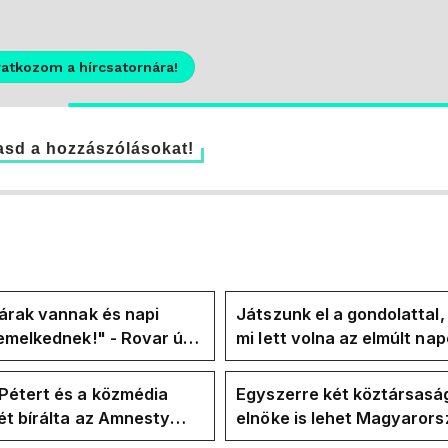
ratkozom a hírcsatornára!
sd a hozzászólásokat!
árak vannak és napi
Játszunk el a gondolattal
emelkednek!" - Rovar úr
mi lett volna az elmúlt na
k-oldalán lázadnak a
rezsicsökkentés nélkül
k
Pétert és a közmédia
Egyszerre két köztársasá
t bírálta az Amnesty
elnöke is lehet Magyaror
ional a Klubrádióban
jövő hétre