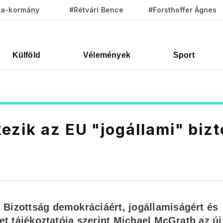
za-kormány
#Rétvári Bence
#Forsthoffer Ágnes
Külföld
Vélemények
Sport
zik az EU "jogállami" biz
 Bizottság demokráciáért, jogállamiságért és
let tájékoztatója szerint Michael McGrath az új