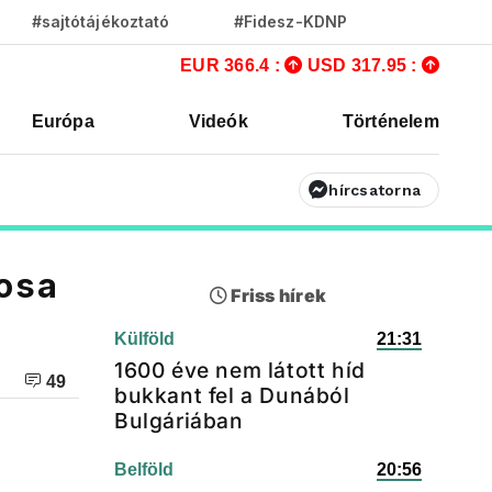
#sajtótájékoztató
#Fidesz-KDNP
EUR 366.4 :
USD 317.95 :
Európa
Videók
Történelem
hírcsatorna
tosa
Friss hírek
Külföld
21:31
1600 éve nem látott híd
49
bukkant fel a Dunából
Bulgáriában
Belföld
20:56