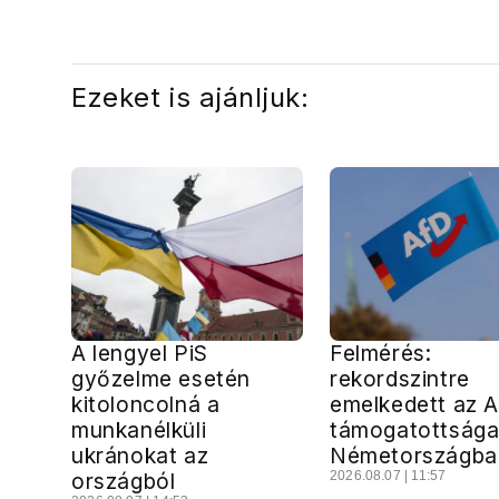
energiaválságnak
Ezeket is ajánljuk:
A lengyel PiS
Felmérés:
győzelme esetén
rekordszintre
kitoloncolná a
emelkedett az 
munkanélküli
támogatottság
ukránokat az
Németországba
országból
2026.08.07 | 11:57