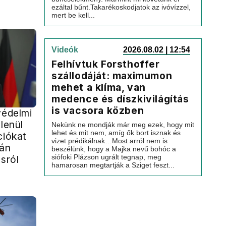
ezáltal bűnt.Takarékoskodjatok az ivóvízzel,
mert be kell...
Videók
2026.08.02 | 12:54
Felhívtuk Forsthoffer
szállodáját: maximumon
mehet a klíma, van
medence és díszkivilágítás
is vacsora közben
védelmi
tlenül
Nekünk ne mondják már meg ezek, hogy mit
lehet és mit nem, amíg ők bort isznak és
ciókat
vizet prédikálnak…Most arról nem is
rán
beszélünk, hogy a Majka nevű bohóc a
siófoki Plázson ugrált tegnap, meg
ásról
hamarosan megtartják a Sziget feszt...