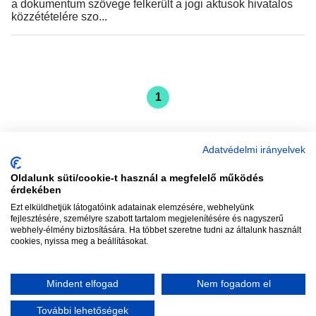
a dokumentum szövege felkerült a jogi aktusok hivatalos
közzétételére szo...
1
Adatvédelmi irányelvek
Oldalunk süti/cookie-t használ a megfelelő működés
vadhajtások
érdekében
Ezt elküldhetjük látogatóink adatainak elemzésére, webhelyünk
fejlesztésére, személyre szabott tartalom megjelenítésére és nagyszerű
webhely-élmény biztosítására. Ha többet szeretne tudni az általunk használt
Szerkesztőség:
szerk@vadhajtasok.hu
cookies, nyissa meg a beállításokat.
Modi:
moderator@vadhajtasok.hu
Adatvédelem
Impresszum
Szerzői jogok
Mindent elfogad
Nem fogadom el
2018 Vadhajtások.hu
További lehetőségek