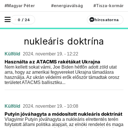
#Magyar Péter
#energiaválság
#Tisza-kormány
0 / 24
hírcsatorna
nukleáris doktrína
Külföld
2024. november 19. - 12:22
Használta az ATACMS rakétákat Ukrajna
Nem kellett sokat várni, Joe Biden hétfőn adott zöld utat
arra, hogy az amerikai fegyvereket Ukrajna támadásra
használja. Az ukrán védelmi erők először támadtak orosz
területet ATACMS ballisztiku...
Külföld
2024. november 19. - 10:08
Putyin jóváhagyta a módosított nukleáris doktrínát
Vlagyimir Putyin jóváhagyta a nukleáris elrettentés terén
folytatott állami politika alapjait, az elnöki rendelet és maga