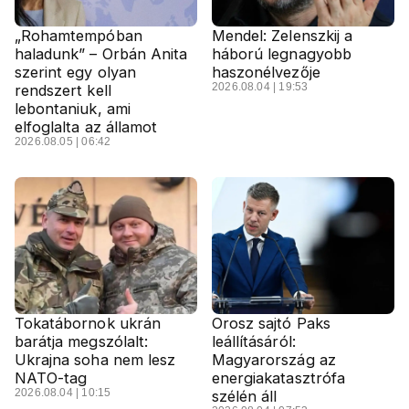
„Rohamtempóban
Mendel: Zelenszkij a
haladunk” – Orbán Anita
háború legnagyobb
szerint egy olyan
haszonélvezője
2026.08.04 | 19:53
rendszert kell
lebontaniuk, ami
elfoglalta az államot
2026.08.05 | 06:42
Tokatábornok ukrán
Orosz sajtó Paks
barátja megszólalt:
leállításáról:
Ukrajna soha nem lesz
Magyarország az
NATO-tag
energiakatasztrófa
2026.08.04 | 10:15
szélén áll