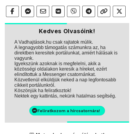
Kedves Olvasóink!
A Vadhajtások.hu csak rajtatok múlik.
A legnagyobb támogatás számunkra az, ha
direktben keresitek portálunkat, amiért hálásak is
vagyunk.
Igyekszünk azoknak is megfelelni, akik a
közösségi oldalakon keresik a híreket, ezért
elindítottuk a Messenger csatornánkat.
Közvetlenül elküldjük neked a nap legfontosabb
cikkeit portálunkról.
Köszönjük ha feliratkoztok!
Nektek egy kattintás, nekünk hatalmas segítség.
Feliratkozom a hírcsatornára!