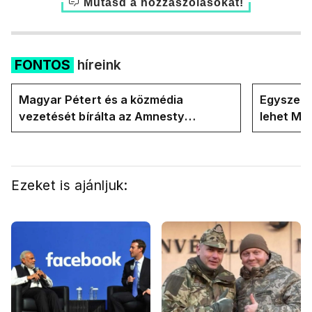
Mutasd a hozzászólásokat!
FONTOS
híreink
Magyar Pétert és a közmédia
Egyszerre
vezetését bírálta az Amnesty
lehet Ma
International a Klubrádióban
Ezeket is ajánljuk: