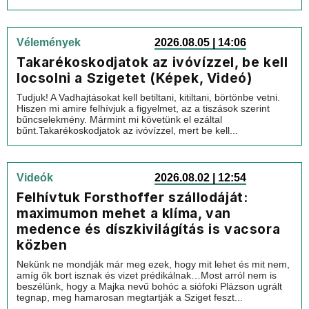
Vélemények
2026.08.05 | 14:06
Takarékoskodjatok az ivóvízzel, be kell
locsolni a Szigetet (Képek, Videó)
Tudjuk! A Vadhajtásokat kell betiltani, kitiltani, börtönbe vetni.
Hiszen mi amire felhívjuk a figyelmet, az a tiszások szerint
bűncselekmény. Mármint mi követünk el ezáltal
bűnt.Takarékoskodjatok az ivóvízzel, mert be kell...
Videók
2026.08.02 | 12:54
Felhívtuk Forsthoffer szállodáját:
maximumon mehet a klíma, van
medence és díszkivilágítás is vacsora
közben
Nekünk ne mondják már meg ezek, hogy mit lehet és mit nem,
amíg ők bort isznak és vizet prédikálnak…Most arról nem is
beszélünk, hogy a Majka nevű bohóc a siófoki Plázson ugrált
tegnap, meg hamarosan megtartják a Sziget feszt...