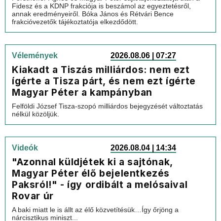
Fidesz és a KDNP frakciója is beszámol az egyeztetésről,
annak eredményeiről. Bóka János és Rétvári Bence
frakcióvezetők tájékoztatója elkezdődött.
Vélemények
2026.08.06 | 07:27
Kiakadt a Tiszás milliárdos: nem ezt
ígérte a Tisza párt, és nem ezt ígérte
Magyar Péter a kampányban
Felföldi József Tisza-szopó milliárdos bejegyzését változtatás
nélkül közöljük.
Videók
2026.08.04 | 14:34
"Azonnal küldjétek ki a sajtónak,
Magyar Péter élő bejelentkezés
Paksról!" - így ordibált a melósaival
Rovar úr
A baki miatt le is állt az élő közvetítésük…Így őrjöng a
nárcisztikus miniszt...