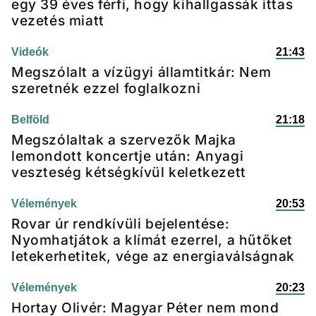
egy 39 éves férfi, hogy kihallgassák ittas
vezetés miatt
Videók
21:43
Megszólalt a vízügyi államtitkár: Nem
szeretnék ezzel foglalkozni
Belföld
21:18
Megszólaltak a szervezők Majka
lemondott koncertje után: Anyagi
veszteség kétségkívül keletkezett
Vélemények
20:53
Rovar úr rendkívüli bejelentése:
Nyomhatjátok a klímát ezerrel, a hűtőket
letekerhetitek, vége az energiaválságnak
Vélemények
20:23
Hortay Olivér: Magyar Péter nem mond