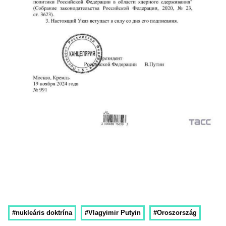
#nukleáris doktrína
#Vlagyimir Putyin
#Oroszország