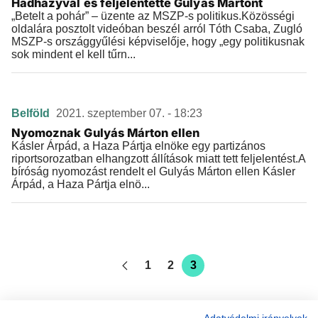
Hadházyval és feljelentette Gulyás Mártont
„Betelt a pohár” – üzente az MSZP-s politikus.Közösségi
oldalára posztolt videóban beszél arról Tóth Csaba, Zugló
MSZP-s országgyűlési képviselője, hogy „egy politikusnak
sok mindent el kell tűrn...
Belföld
2021. szeptember 07. - 18:23
Nyomoznak Gulyás Márton ellen
Kásler Árpád, a Haza Pártja elnöke egy partizános
riportsorozatban elhangzott állítások miatt tett feljelentést.A
bíróság nyomozást rendelt el Gulyás Márton ellen Kásler
Árpád, a Haza Pártja elnö...
1
2
3