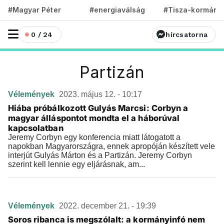
#Magyar Péter
#energiaválság
#Tisza-kormány
0 / 24
hírcsatorna
Partizán
Vélemények
2023. május 12. - 10:17
Hiába próbálkozott Gulyás Marcsi: Corbyn a
magyar álláspontot mondta el a háborúval
kapcsolatban
Jeremy Corbyn egy konferencia miatt látogatott a
napokban Magyarországra, ennek apropóján készített vele
interjút Gulyás Márton és a Partizán. Jeremy Corbyn
szerint kell lennie egy eljárásnak, am...
Vélemények
2022. december 21. - 19:39
Soros ribanca is megszólalt: a kormányinfó nem