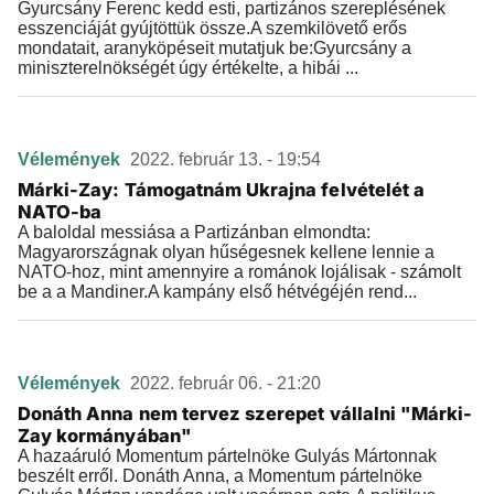
Gyurcsány Ferenc kedd esti, partizános szereplésének
esszenciáját gyújtöttük össze.A szemkilövető erős
mondatait, aranyköpéseit mutatjuk be:Gyurcsány a
miniszterelnökségét úgy értékelte, a hibái ...
Vélemények
2022. február 13. - 19:54
Márki-Zay: Támogatnám Ukrajna felvételét a
NATO-ba
A baloldal messiása a Partizánban elmondta:
Magyarországnak olyan hűségesnek kellene lennie a
NATO-hoz, mint amennyire a románok lojálisak - számolt
be a a Mandiner.A kampány első hétvégéjén rend...
Vélemények
2022. február 06. - 21:20
Donáth Anna nem tervez szerepet vállalni "Márki-
Zay kormányában"
A hazaáruló Momentum pártelnöke Gulyás Mártonnak
beszélt erről. Donáth Anna, a Momentum pártelnöke