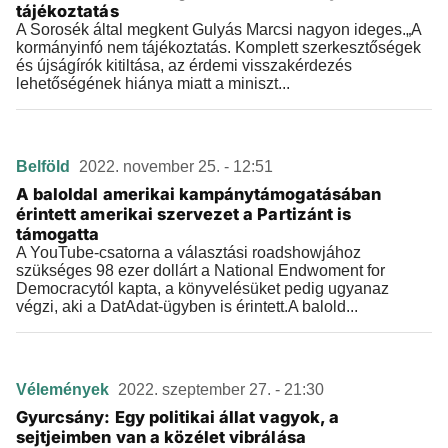
tájékoztatás
A Sorosék által megkent Gulyás Marcsi nagyon ideges.„A
kormányinfó nem tájékoztatás. Komplett szerkesztőségek
és újságírók kitiltása, az érdemi visszakérdezés
lehetőségének hiánya miatt a miniszt...
Belföld
2022. november 25. - 12:51
A baloldal amerikai kampánytámogatásában
érintett amerikai szervezet a Partizánt is
támogatta
A YouTube-csatorna a választási roadshowjához
szükséges 98 ezer dollárt a National Endwoment for
Democracytól kapta, a könyvelésüket pedig ugyanaz
végzi, aki a DatAdat-ügyben is érintett.A balold...
Vélemények
2022. szeptember 27. - 21:30
Gyurcsány: Egy politikai állat vagyok, a
sejtjeimben van a közélet vibrálása