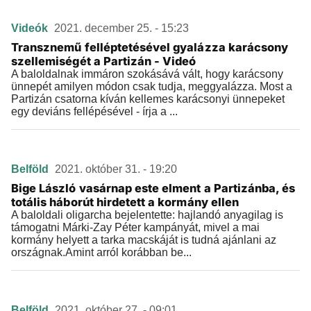
Videók
2021. december 25. - 15:23
Transznemű felléptetésével gyalázza karácsony
szellemiségét a Partizán - Videó
A baloldalnak immáron szokásává vált, hogy karácsony
ünnepét amilyen módon csak tudja, meggyalázza. Most a
Partizán csatorna kíván kellemes karácsonyi ünnepeket
egy deviáns fellépésével - írja a ...
Belföld
2021. október 31. - 19:20
Bige László vasárnap este elment a Partizánba, és
totális háborút hirdetett a kormány ellen
A baloldali oligarcha bejelentette: hajlandó anyagilag is
támogatni Márki-Zay Péter kampányát, mivel a mai
kormány helyett a tarka macskáját is tudná ajánlani az
országnak.Amint arról korábban be...
Belföld
2021. október 27. - 09:01