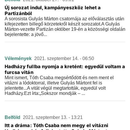
Új sorozat indul, kampányeszköz lehet a
Partizánból
A sorosista Gulyás Márton csatornája az előválasztás után
kifejezetten billegő körzetekről készít sorozatot.A Gulyás
Márton-vezette Partizán október 19-én a közösségi oldalán
bejelentette: a jövő...
Vélemények
2021. szeptember 14. - 06:50
Hadházy fullba nyomja a kretént: egyedül voltam a
furcsa vitán
Mint ismert, Tóth Csaba megsértődött és nem ment el
vitázni a lódoktorral, illetve Gulyás Mártont fel is
jelentette...A vitát végül megtartották, egyedül volt
Hadházy.Ezt írta:„Sokszor mondják – ...
Belföld
2021. szeptember 13. - 13:21
Itt a dráma: Tóth Csaba nem megy el vitázni