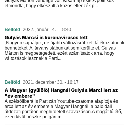
Gulyás Márton vendége volt vasárnap este.A politikus
elmondta, hogy elkészült a közös ellenzék p...
Belföld
2022. január 14. - 18:40
Gulyás Marcsi is koronavírusos lett
„Nagyon sajnáljuk, de újabb változásról kell tájékoztatnunk
benneteket. A járvány stábunkat sem kerülte el, Gulyás
Márton is megbetegedett, ezért számítsatok arra, hogy
változások lesznek a Parti...
Belföld
2021. december 30. - 16:17
A Magyar (gyűlölő) Hangnál Gulyás Marci lett az
"év embere"
A szélsőliberális Partizán Youtube-csatorna alapítója és
arca lett az év embere a Magyar Hangnál, a baloldali
áldozati portálon meghirdetett szavazáson.A magát túlélő,
ezen kívül büszke polgári m...