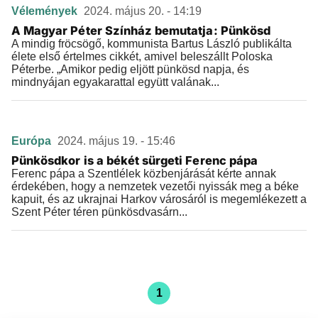
Vélemények
2024. május 20. - 14:19
A Magyar Péter Színház bemutatja: Pünkösd
A mindig fröcsögő, kommunista Bartus László publikálta
élete első értelmes cikkét, amivel beleszállt Poloska
Péterbe. „Amikor pedig eljött pünkösd napja, és
mindnyájan egyakarattal együtt valának...
Európa
2024. május 19. - 15:46
Pünkösdkor is a békét sürgeti Ferenc pápa
Ferenc pápa a Szentlélek közbenjárását kérte annak
érdekében, hogy a nemzetek vezetői nyissák meg a béke
kapuit, és az ukrajnai Harkov városáról is megemlékezett a
Szent Péter téren pünkösdvasárn...
1