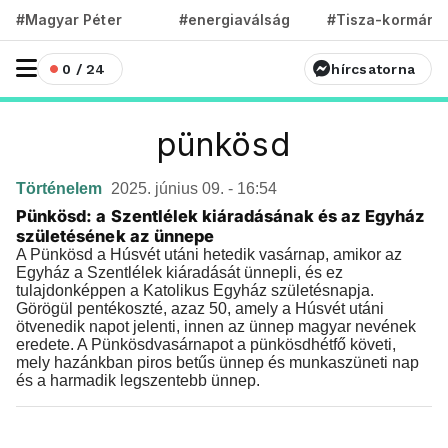
#Magyar Péter
#energiaválság
#Tisza-kormány
0 / 24
hírcsatorna
pünkösd
Történelem
2025. június 09. - 16:54
Pünkösd: a Szentlélek kiáradásának és az Egyház
születésének az ünnepe
A Pünkösd a Húsvét utáni hetedik vasárnap, amikor az
Egyház a Szentlélek kiáradását ünnepli, és ez
tulajdonképpen a Katolikus Egyház születésnapja.
Görögül pentékoszté, azaz 50, amely a Húsvét utáni
ötvenedik napot jelenti, innen az ünnep magyar nevének
eredete. A Pünkösdvasárnapot a pünkösdhétfő követi,
mely hazánkban piros betűs ünnep és munkaszüneti nap
és a harmadik legszentebb ünnep.