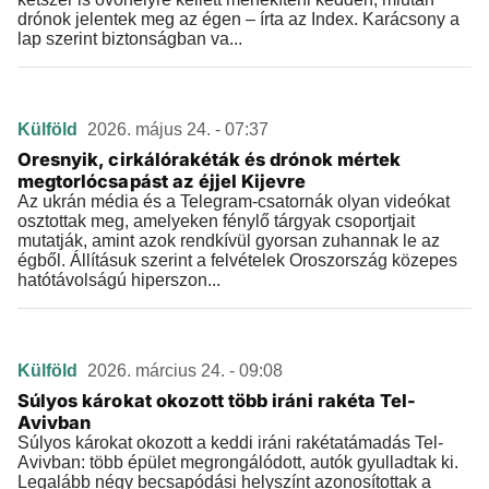
drónok jelentek meg az égen – írta az Index. Karácsony a
lap szerint biztonságban va...
Külföld
2026. május 24. - 07:37
Oresnyik, cirkálórakéták és drónok mértek
megtorlócsapást az éjjel Kijevre
Az ukrán média és a Telegram-csatornák olyan videókat
osztottak meg, amelyeken fénylő tárgyak csoportjait
mutatják, amint azok rendkívül gyorsan zuhannak le az
égből. Állításuk szerint a felvételek Oroszország közepes
hatótávolságú hiperszon...
Külföld
2026. március 24. - 09:08
Súlyos károkat okozott több iráni rakéta Tel-
Avivban
Súlyos károkat okozott a keddi iráni rakétatámadás Tel-
Avivban: több épület megrongálódott, autók gyulladtak ki.
Legalább négy becsapódási helyszínt azonosítottak a