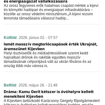
és energiaágazat vállalkozásaira
Az orosz fegyveres erők hatalmas csapást mértek a kijevi
és környéki hadiipari és energiaipari infrastruktúrára –
közölte az orosz védelmi minisztérium.„A kijevi rezsim
terrorista támadásaira válaszul hadiip...
Külföld
2026. június 02. - 07:57
Ismét masszív megtorlócsapások érték Ukrajnát,
áramszünet Kijevben
Helyi tisztviselők és médiaértesülések szerint kedd
hajnalban drónok és rakéták együttes masszív
támadásának célpontjává vált az ukrán főváros és az
ország több más városa is.
Belföld
2026. május 26. - 21:48
Dráma: Kamu Gerit kétszer is óvóhelyre kellett
menekíteni Kijevben
A Kijevben tartózkodó Karácsony Gergely főpolgármestert
kétszer is óvóhelyre kellett menekíteni kedden, miután