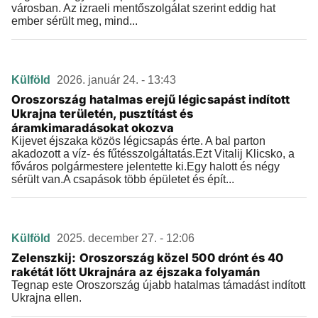
városban. Az izraeli mentőszolgálat szerint eddig hat
ember sérült meg, mind...
Külföld
2026. január 24. - 13:43
Oroszország hatalmas erejű légicsapást indított
Ukrajna területén, pusztítást és
áramkimaradásokat okozva
Kijevet éjszaka közös légicsapás érte. A bal parton
akadozott a víz- és fűtésszolgáltatás.Ezt Vitalij Klicsko, a
főváros polgármestere jelentette ki.Egy halott és négy
sérült van.A csapások több épületet és épít...
Külföld
2025. december 27. - 12:06
Zelenszkij: Oroszország közel 500 drónt és 40
rakétát lőtt Ukrajnára az éjszaka folyamán
Tegnap este Oroszország újabb hatalmas támadást indított
Ukrajna ellen.