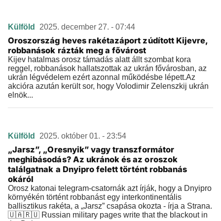
Külföld
2025. december 27. - 07:44
Oroszország heves rakétazáport zúdított Kijevre,
robbanások rázták meg a fővárost
Kijev hatalmas orosz támadás alatt állt szombat kora
reggel, robbanások hallatszottak az ukrán fővárosban, az
ukrán légvédelem ezért azonnal működésbe lépett.Az
akcióra azután került sor, hogy Volodimir Zelenszkij ukrán
elnök...
Külföld
2025. október 01. - 23:54
„Jarsz”, „Oresnyik” vagy transzformátor
meghibásodás? Az ukránok és az oroszok
találgatnak a Dnyipro felett történt robbanás
okáról
Orosz katonai telegram-csatornák azt írják, hogy a Dnyipro
környékén történt robbanást egy interkontinentális
ballisztikus rakéta, a „Jarsz” csapása okozta - írja a Strana.
🇺🇦🇷🇺 Russian military pages write that the blackout in