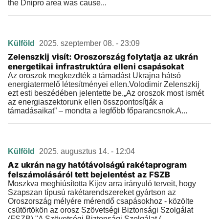
the Dnipro area was cause...
Külföld
2025. szeptember 08. - 23:09
Zelenszkij visít: Oroszország folytatja az ukrán
energetikai infrastruktúra elleni csapásokat
Az oroszok megkezdték a támadást Ukrajna hátsó
energiatermelő létesítményei ellen.Volodimir Zelenszkij
ezt esti beszédében jelentette be.„Az oroszok most ismét
az energiaszektorunk ellen összpontosítják a
támadásaikat” – mondta a legfőbb főparancsnok.A...
Külföld
2025. augusztus 14. - 12:04
Az ukrán nagy hatótávolságú rakétaprogram
felszámolásáról tett bejelentést az FSZB
Moszkva meghiúsította Kijev arra irányuló terveit, hogy
Szapszan típusú rakétarendszereket gyártson az
Oroszország mélyére mérendő csapásokhoz - közölte
csütörtökön az orosz Szövetségi Biztonsági Szolgálat
(FSZB)."A Szövetségi Biztonsági Szolgálat (......