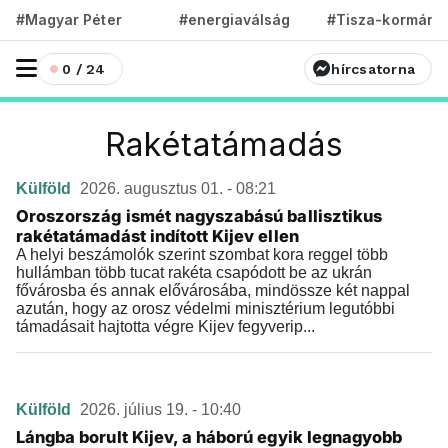
#Magyar Péter
#energiaválság
#Tisza-kormány
0 / 24
hírcsatorna
Rakétatámadás
Külföld
2026. augusztus 01. - 08:21
Oroszország ismét nagyszabású ballisztikus
rakétatámadást indított Kijev ellen
A helyi beszámolók szerint szombat kora reggel több
hullámban több tucat rakéta csapódott be az ukrán
fővárosba és annak elővárosába, mindössze két nappal
azután, hogy az orosz védelmi minisztérium legutóbbi
támadásait hajtotta végre Kijev fegyverip...
Külföld
2026. július 19. - 10:40
Lángba borult Kijev, a háború egyik legnagyobb