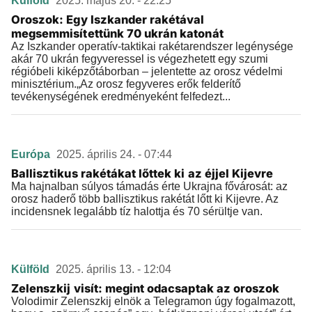
Külföld
2025. május 20. - 22:25
Oroszok: Egy Iszkander rakétával
megsemmisítettünk 70 ukrán katonát
Az Iszkander operatív-taktikai rakétarendszer legénysége
akár 70 ukrán fegyveressel is végezhetett egy szumi
régióbeli kiképzőtáborban – jelentette az orosz védelmi
minisztérium.„Az orosz fegyveres erők felderítő
tevékenységének eredményeként felfedezt...
Európa
2025. április 24. - 07:44
Ballisztikus rakétákat lőttek ki az éjjel Kijevre
Ma hajnalban súlyos támadás érte Ukrajna fővárosát: az
orosz haderő több ballisztikus rakétát lőtt ki Kijevre. Az
incidensnek legalább tíz halottja és 70 sérültje van.
Külföld
2025. április 13. - 12:04
Zelenszkij visít: megint odacsaptak az oroszok
Volodimir Zelenszkij elnök a Telegramon úgy fogalmazott,