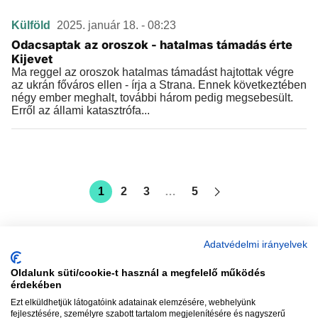
Külföld
2025. január 18. - 08:23
Odacsaptak az oroszok - hatalmas támadás érte
Kijevet
Ma reggel az oroszok hatalmas támadást hajtottak végre
az ukrán főváros ellen - írja a Strana. Ennek következtében
négy ember meghalt, további három pedig megsebesült.
Erről az állami katasztrófa...
1
2
3
…
5
Adatvédelmi irányelvek
Oldalunk süti/cookie-t használ a megfelelő működés
vadhajtások
érdekében
Ezt elküldhetjük látogatóink adatainak elemzésére, webhelyünk
fejlesztésére, személyre szabott tartalom megjelenítésére és nagyszerű