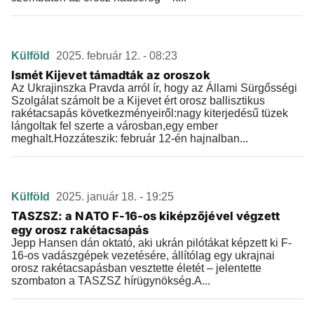
Külföld
2025. február 12. - 08:23
Ismét Kijevet támadták az oroszok
Az Ukrajinszka Pravda arról ír, hogy az Állami Sürgősségi
Szolgálat számolt be a Kijevet ért orosz ballisztikus
rakétacsapás következményeiről:nagy kiterjedésű tüzek
lángoltak fel szerte a városban,egy ember
meghalt.Hozzáteszik: február 12-én hajnalban...
Külföld
2025. január 18. - 19:25
TASZSZ: a NATO F-16-os kiképzőjével végzett
egy orosz rakétacsapás
Jepp Hansen dán oktató, aki ukrán pilótákat képzett ki F-
16-os vadászgépek vezetésére, állítólag egy ukrajnai
orosz rakétacsapásban vesztette életét – jelentette
szombaton a TASZSZ hírügynökség.A...