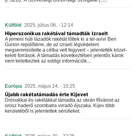
Külföld
2025. július 06. - 12:14
Hiperszonikus rakétával támadták Izraelt
A jemeni húti lázadók rakétát lőttek ki a tel-avivi Ben
Gurion repülőtérre, de az izraeli légvédelem
megsemmisítette a célba vett fegyvert – jelentették közel-
keleti források. A támadás következtében jelentős károk
nem keletkeztek az eddigi információk...
Európa
2025. május 24. - 10:25
Újabb rakétatámadás érte Kijevet
Drónokkal és rakétákkal támadta az ukrán fővárost az
orosz haderő szombatra virradó éjszaka. Kijev több
kerületéből is jelentettek sérülteket.