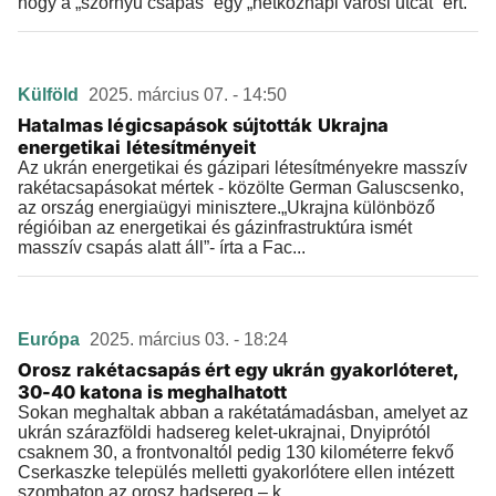
hogy a „szörnyű csapás” egy „hétköznapi városi utcát” ért.
Külföld
2025. március 07. - 14:50
Hatalmas légicsapások sújtották Ukrajna
energetikai létesítményeit
Az ukrán energetikai és gázipari létesítményekre masszív
rakétacsapásokat mértek - közölte German Galuscsenko,
az ország energiaügyi minisztere.„Ukrajna különböző
régióiban az energetikai és gázinfrastruktúra ismét
masszív csapás alatt áll”- írta a Fac...
Európa
2025. március 03. - 18:24
Orosz rakétacsapás ért egy ukrán gyakorlóteret,
30-40 katona is meghalhatott
Sokan meghaltak abban a rakétatámadásban, amelyet az
ukrán szárazföldi hadsereg kelet-ukrajnai, Dnyiprótól
csaknem 30, a frontvonaltól pedig 130 kilométerre fekvő
Cserkaszke település melletti gyakorlótere ellen intézett
szombaton az orosz hadsereg – k...