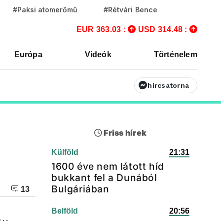
#Paksi atomerőmű
#Rétvári Bence
EUR 363.03 :
USD 314.48 :
Európa
Videók
Történelem
hírcsatorna
Friss hírek
Külföld
21:31
1600 éve nem látott híd
bukkant fel a Dunából
Bulgáriában
13
Belföld
20:56