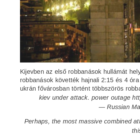
Kijevben az első robbanások hullámát helyi 
robbanások követték hajnali 2:15 és 4 ór
ukrán fővárosban történt többszörös robb
kiev under attack. power outage
ht
— Russian Ma
Perhaps, the most massive combined atta
thi