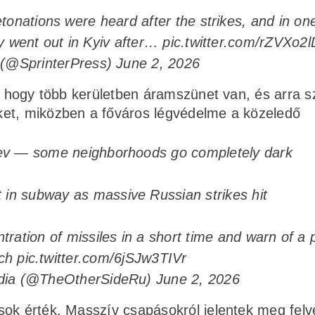
tonations were heard after the strikes, and in one
y went out in Kyiv after…
pic.twitter.com/rZVXo2l
r (@SprinterPress)
June 2, 2026
, hogy több kerületben áramszünet van, és arra sz
ket, miközben a főváros légvédelme a közeledő
Kiev — some neighborhoods go completely dark
 in subway as massive Russian strikes hit
tration of missiles in a short time and warn of a 
nch
pic.twitter.com/6jSJw3TIVr
dia (@TheOtherSideRu)
June 2, 2026
sok érték. Masszív csapásokról jelentek meg felv