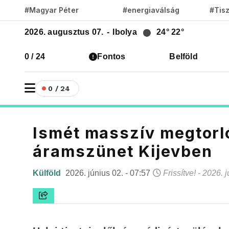
#Magyar Péter
#energiaválság
#Tis
2026. augusztus 07.
-
Ibolya
24°
22°
0 / 24
Fontos
Belföld
0 / 24
Ismét masszív megtorl
áramszünet Kijevben
Külföld
2026. június 02. - 07:57
Frissítve! - 2026. 