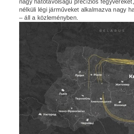
nagy hatótávolságú precíziós fegyvereket, 
nélküli légi járműveket alkalmazva nagy ha
– áll a közleményben.