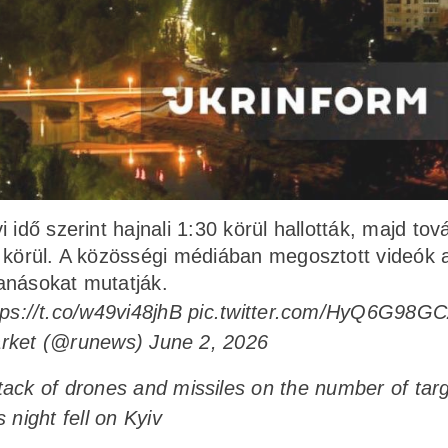
idő szerint hajnali 1:30 körül hallották, majd tov
a körül. A közösségi médiában megosztott videók 
anásokat mutatják.
tps://t.co/w49vi48jhB
pic.twitter.com/HyQ6G98G
rket (@runews)
June 2, 2026
ck of drones and missiles on the number of targ
s night fell on Kyiv