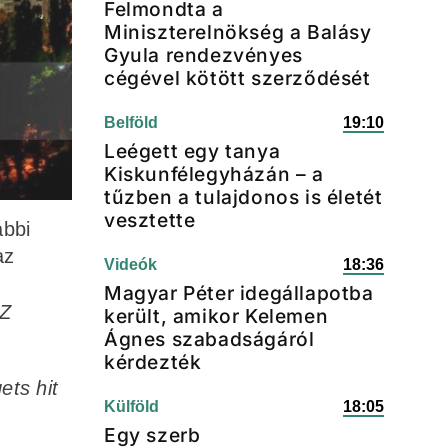
Felmondta a
Miniszterelnökség a Balásy
Gyula rendezvényes
cégével kötött szerződését
Belföld
19:10
Leégett egy tanya
Kiskunfélegyházán – a
tűzben a tulajdonos is életét
vesztette
ábbi
az
Videók
18:36
Magyar Péter idegállapotba
CZ
került, amikor Kelemen
Ágnes szabadságáról
kérdezték
ets hit
Külföld
18:05
Egy szerb