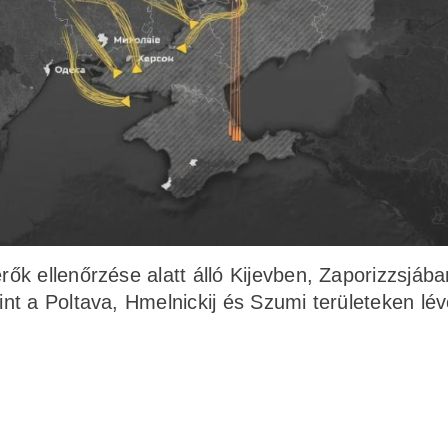
k ellenőrzése alatt álló Kijevben, Zaporizzsjába
t a Poltava, Hmelnickij és Szumi területeken lé