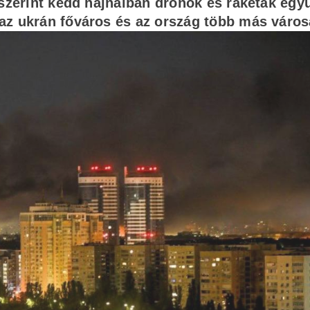
 szerint kedd hajnalban drónok és rakéták egy
az ukrán főváros és az ország több más városa