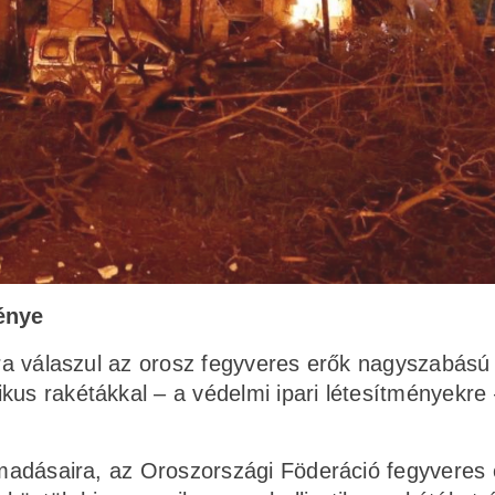
énye
okra válaszul az orosz fegyveres erők nagyszabású
kus rakétákkal – a védelmi ipari létesítményekre
támadásaira, az Oroszországi Föderáció fegyveres 