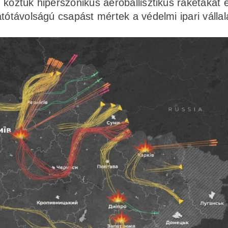
köztük hiperszonikus aeroballisztikus rakétákat é
tótávolságú csapást mértek a védelmi ipari vállal