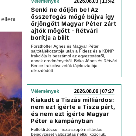
Vélemények
2026.08.03 | 13:42
Senki ne dőljön be! Az
összefogás mögé bújva így
elleni
őrjöngött Magyar Péter zárt
ajtók mögött - Rétvári
borítja a bilit
Forsthoffer Ágnes és Magyar Péter
sajtótájékoztatója után a Fidesz és a KDNP
frakciója is beszámol az egyeztetésről,
annak eredményeiről. Bóka János és Rétvári
Bence frakcióvezetők tájékoztatója
elkezdődött.
Vélemények
2026.08.06 | 07:27
Kiakadt a Tiszás milliárdos:
nem ezt ígérte a Tisza párt,
és nem ezt ígérte Magyar
Péter a kampányban
Felföldi József Tisza-szopó milliárdos
bejegyzését változtatás nélkül közöljük.