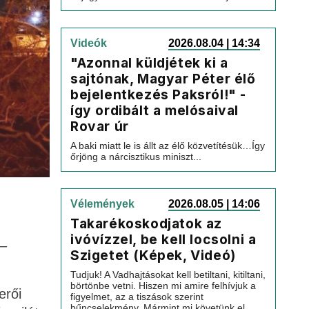
Videók
2026.08.04 | 14:34
"Azonnal küldjétek ki a
sajtónak, Magyar Péter élő
bejelentkezés Paksról!" -
így ordibált a melósaival
Rovar úr
A baki miatt le is állt az élő közvetítésük…Így
őrjöng a nárcisztikus miniszt...
Vélemények
2026.08.05 | 14:06
Takarékoskodjatok az
ivóvízzel, be kell locsolni a
 –
Szigetet (Képek, Videó)
Tudjuk! A Vadhajtásokat kell betiltani, kitiltani,
börtönbe vetni. Hiszen mi amire felhívjuk a
erői
figyelmet, az a tiszások szerint
bűncselekmény. Mármint mi követünk el