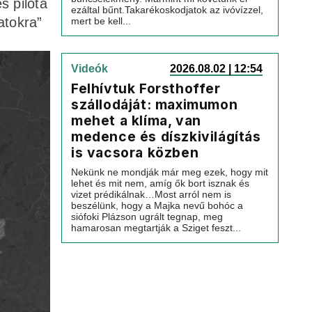
s pilóta
ezáltal bűnt.Takarékoskodjatok az ivóvízzel,
atokra”
mert be kell...
Videók
2026.08.02 | 12:54
Felhívtuk Forsthoffer
szállodáját: maximumon
mehet a klíma, van
medence és díszkivilágítás
is vacsora közben
Nekünk ne mondják már meg ezek, hogy mit
lehet és mit nem, amíg ők bort isznak és
vizet prédikálnak…Most arról nem is
beszélünk, hogy a Majka nevű bohóc a
siófoki Plázson ugrált tegnap, meg
hamarosan megtartják a Sziget feszt...