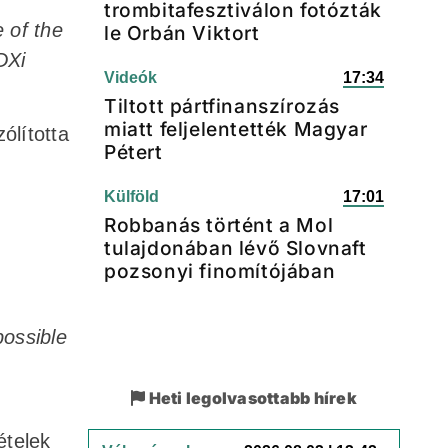
trombitafesztiválon fotózták
 of the
le Orbán Viktort
DXi
Videók
17:34
Tiltott pártfinanszírozás
miatt feljelentették Magyar
ólította
Pétert
Külföld
17:01
Robbanás történt a Mol
tulajdonában lévő Slovnaft
pozsonyi finomítójában
possible
Heti legolvasottabb hírek
ételek