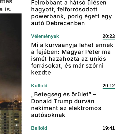
üttes
Felrobbant a hátsó ülésen
hagyott, felforrósodott
 is.
powerbank, porig égett egy
autó Debrecenben
Vélemények
20:23
Mi a kurvaanyja lehet ennek
a fejében: Magyar Péter ma
ismét hazahozta az uniós
forrásokat, és már szórni
kezdte
Külföld
20:12
„Betegség és őrület” –
Donald Trump durván
nekiment az elektromos
autósoknak
Belföld
19:41