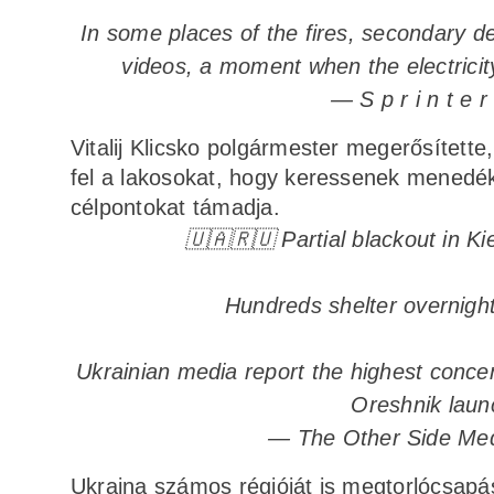
In some places of the fires, secondary de
videos, a moment when the electricit
— S p r i n t e 
Vitalij Klicsko polgármester megerősítette
fel a lakosokat, hogy keressenek menedé
célpontokat támadja.
🇺🇦🇷🇺 Partial blackout in 
Hundreds shelter overnight
Ukrainian media report the highest concen
Oreshnik lau
— The Other Side Me
Ukrajna számos régióját is megtorlócsapá