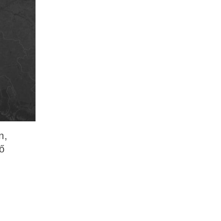
n,
vő