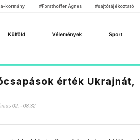
za-kormány
#Forsthoffer Ágnes
#sajtótájékoztató
Külföld
Vélemények
Sport
ócsapások érték Ukrajnát,
június 02. - 08:32