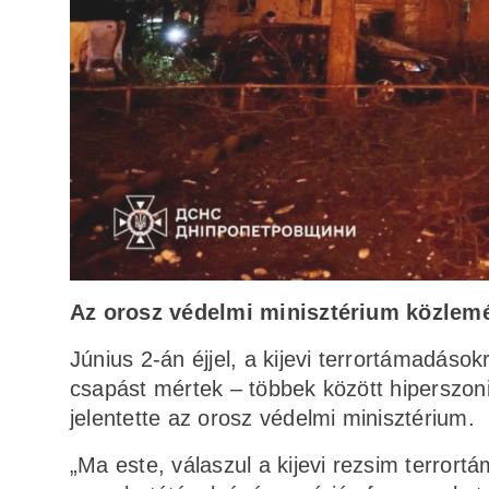
Az orosz védelmi minisztérium közlem
Június 2-án éjjel, a kijevi terrortámadás
csapást mértek – többek között hiperszoni
jelentette az orosz védelmi minisztérium.
„Ma este, válaszul a kijevi rezsim terror