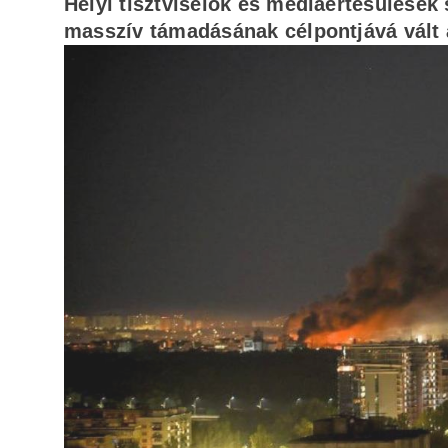
Helyi tisztviselők és médiaértesülések
masszív támadásának célpontjává vált 