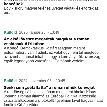
beszéltek
Egy kiskorú magyar fejéhez üveget vágtak és eltörték az
orrát.
Külföld
2025. január 28. - 13:49
Az első lövésre megadták magukat a román
zsoldosok Afrikában
A Kongói Demokratikus Köztársaságban megint
polgárháború van. Tudjuk, ez valahogy nem túl meglepő,
az azonban annál inkább, hogy a kormányerők az ország
egyik legnagyobb városának, Gomának védelm...
Belföld
2024. november 08. - 10:45
Senki sem „sétáltatta” a román elnök konvoját
A rendőrség cáfolta a sajtóban megjelent híreket.Klaus
Johannis román államfő az Európai Politikai Közösség
csúcstalálkozóján a protokollt figyelmen kívül hagyva hátat
fordított Orbán Viktor mini...