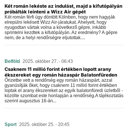
Két román lekéste az indulást, majd a kifutópályán
próbálták leinteni a Wizz Air gépét
Két román férfi úgy döntött Kölnben, hogy nem hagyják
elrepülni lekésett Wizz Air-járatukat. Ahelyett, hogy
nyugodtan vártak volna a következő gépre, inkább
sprintelni kezdtek a kifutópályán. Az eredmény? A gépre
nem, de a helyi rendőrségre eljutottak....
Belföld
2025. október 27. - 06:43
Csaknem 11 millió forint értékben lopott arany
ékszereket egy román házaspár Balatonfüreden
Őrizetbe vett a rendőrség egy román házaspárt, azzal
gyanúsítják őket, hogy csaknem 11 millió forint értékben
loptak el arany ékszereket az egyik balatonfüredi üzletből -
közölte szombat este honlapján a rendőrség.A tájékoztatás
szerint augusztus 16-án...
Sport
2025. október 25. - 20:45