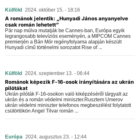
Külföld
2024. október 15. - 18:16
A románok jelentik: „Hunyadi János anyanyelve
csak román lehetett”
Pár nap múlva mutatják be Cannes-ban, Európa egyik
legrangosabb televíziós eseményén, a MIPCOM Cannes
premierjén a Bán Mór regényfolyama alapján készült
Hunyadi című történelmi sorozatot Rise of ...
Külföld
2024. szeptember 13. - 06:44
Románok képezik F-16-osok irányítására az ukrán
pilótákat
Ukrán pilóták F-16-osokon való kiképzéséről tárgyalt az
ukrán és a román védelmi miniszter.Rusztem Umerov
ukrán védelmi miniszter telefonos megbeszélést folytatott
csütörtökön Angel Tilvar román ...
Európa
2024. augusztus 23. - 12:44