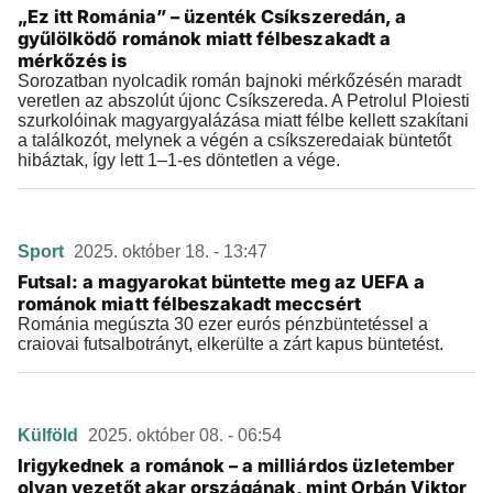
„Ez itt Románia” – üzenték Csíkszeredán, a
gyűlölködő románok miatt félbeszakadt a
mérkőzés is
Sorozatban nyolcadik román bajnoki mérkőzésén maradt
veretlen az abszolút újonc Csíkszereda. A Petrolul Ploiesti
szurkolóinak magyargyalázása miatt félbe kellett szakítani
a találkozót, melynek a végén a csíkszeredaiak büntetőt
hibáztak, így lett 1–1-es döntetlen a vége.
Sport
2025. október 18. - 13:47
Futsal: a magyarokat büntette meg az UEFA a
románok miatt félbeszakadt meccsért
Románia megúszta 30 ezer eurós pénzbüntetéssel a
craiovai futsalbotrányt, elkerülte a zárt kapus büntetést.
Külföld
2025. október 08. - 06:54
Irigykednek a románok – a milliárdos üzletember
olyan vezetőt akar országának, mint Orbán Viktor