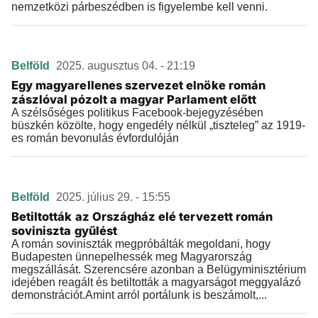
nemzetközi párbeszédben is figyelembe kell venni.
Belföld
2025. augusztus 04. - 21:19
Egy magyarellenes szervezet elnöke román
zászlóval pózolt a magyar Parlament előtt
A szélsőséges politikus Facebook-bejegyzésében
büszkén közölte, hogy engedély nélkül „tiszteleg” az 1919-
es román bevonulás évfordulóján
Belföld
2025. július 29. - 15:55
Betiltották az Országház elé tervezett román
soviniszta gyűlést
A román soviniszták megpróbálták megoldani, hogy
Budapesten ünnepelhessék meg Magyarország
megszállását. Szerencsére azonban a Belügyminisztérium
idejében reagált és betiltották a magyarságot meggyalázó
demonstrációt.Amint arról portálunk is beszámolt,...