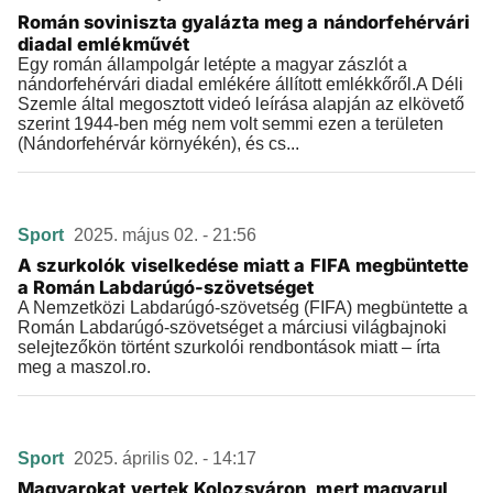
Román soviniszta gyalázta meg a nándorfehérvári
diadal emlékművét
Egy román állampolgár letépte a magyar zászlót a
nándorfehérvári diadal emlékére állított emlékkőről.A Déli
Szemle által megosztott videó leírása alapján az elkövető
szerint 1944-ben még nem volt semmi ezen a területen
(Nándorfehérvár környékén), és cs...
Sport
2025. május 02. - 21:56
A szurkolók viselkedése miatt a FIFA megbüntette
a Román Labdarúgó-szövetséget
A Nemzetközi Labdarúgó-szövetség (FIFA) megbüntette a
Román Labdarúgó-szövetséget a márciusi világbajnoki
selejtezőkön történt szurkolói rendbontások miatt – írta
meg a maszol.ro.
Sport
2025. április 02. - 14:17
Magyarokat vertek Kolozsváron, mert magyarul