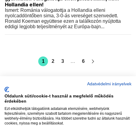
Hollandia ellen!
Ismert: Románia válogatottja a Hollandia elleni
nyolcaddöntőben sima, 3-0-ás vereséget szenvedett.
Ronald Koeman együttese ezen a találkozón nyújtotta
eddigi legjobb teljesítményét az Európa-bajn...
1
2
3
…
6
Adatvédelmi irányelvek
Oldalunk süti/cookie-t használ a megfelelő működés
vadhajtások
érdekében
Ezt elküldhetjük látogatóink adatainak elemzésére, webhelyünk
fejlesztésére, személyre szabott tartalom megjelenítésére és nagyszerű
webhely-élmény biztosítására. Ha többet szeretne tudni az általunk használt
Szerkesztőség:
szerk@vadhajtasok.hu
cookies, nyissa meg a beállításokat.
Modi:
moderator@vadhajtasok.hu