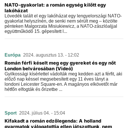
NATO-gyakorlat: a román egység kilőtt egy
lakóházat
Lövedék talált el egy lakóházat egy lengyelországi NATO-
gyakorlat helyszínén, de senki nem sérült meg – közölte
pénteken Malgorzata Misiukiewicz, a NATO-zászlóaljjal
együttműködő 15. gépesített l...
Európa
2024. augusztus 13. - 12:02
Román férfi késelt meg egy gyereket és egy nőt
London belvárosában (Videó)
Gyilkossági kísérlettel vádolták meg kedden azt a férfit, aki
előző nap késsel megsebesített egy 11 éves lányt a
londoni Leicester Square-en. A magányos elkövetőt már
hétfőn elfogták és őrizetbe ...
Sport
2024. július 04. - 15:04
Kifakadt a román edzőlegenda: A holland
gyarmatok válogatottja ellen játszottunk, nem