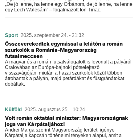
„De jó lenne, ha lenne egy Orbánom, de jó lenne, ha lenne
egy Lech Walesám” – fogalmazott Ion Țiriac.
Sport
2025. szeptember 24. - 21:32
Összeverekedtek egymással a lelátón a román
szurkolók a Románia–Magyarország
futsalmeccsen
A magyar és a román futsalválogatott is levonult a pályáról
Craiovában az Európa-bajnoki pótselejtező
visszavágóján, miután a hazai szurkolók közül többen
átrohantak a pályán, majd petárdákat és füstgránátokat
dobáltak.
Külföld
2025. augusztus 25. - 10:24
Volt román oktatási miniszter: Magyarországnak
joga van Kárpátaljához!
Andrei Marga szerint Magyarország területi igénye
Kárpátalja kapcsán történelmi tényeken alapul, amit a