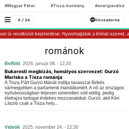
#Magyar Péter
#Tisza-kormány
#energiaválság
0 / 24
hírcsatorna
r úr rendkívüli bejelentése: Nyomhatjátok a klímát ezerrel, a
románok
Belföld
2026. január 08. - 12:20
Bukaresti megbízás, homályos szervezet: Gurzó
Mariska a Tisza románja
A Tisza Párt Gurzó Máriát indítja tavasszal Békés
vármegyében a parlamenti mandátumért. A nő az országos
nyilvánosságban teljesen ismeretlen volt eddig, pedig
életrajza tartogat érdekes mozzanatokat. Gurzó, akit Kéri
László csak a Tisza hely...
Videók
2025. november 24. - 22:30