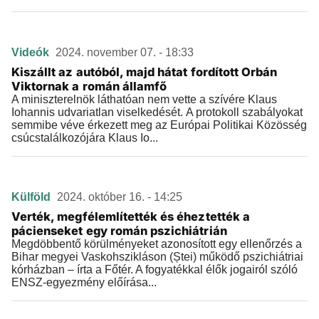
Videók
2024. november 07. - 18:33
Kiszállt az autóból, majd hátat fordított Orbán
Viktornak a román államfő
A miniszterelnök láthatóan nem vette a szívére Klaus
Iohannis udvariatlan viselkedését. A protokoll szabályokat
semmibe véve érkezett meg az Európai Politikai Közösség
csúcstalálkozójára Klaus Io...
Külföld
2024. október 16. - 14:25
Verték, megfélemlítették és éheztették a
pácienseket egy román pszichiátrián
Megdöbbentő körülményeket azonosított egy ellenőrzés a
Bihar megyei Vaskohszikláson (Ștei) működő pszichiátriai
kórházban – írta a Főtér. A fogyatékkal élők jogairól szóló
ENSZ-egyezmény előírása...