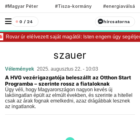
#Magyar Péter
#Tisza-kormány
#energiaválság
0 / 24
hírcsatorna
i
Rovar úr elélvezett saját magától: Isten engem úgy segélje
szauer
Vélemények
2025. augusztus 22. - 10:03
A HVG vezérigazgatója beleszállt az Otthon Start
Programba – szerinte rossz a fiataloknak
Úgy véli, hogy Magyarországon nagyon kevés új
lakóingatlan épült az elmúlt években, és szerinte a hitellel
csak az árak fognak emelkedni, azaz drágábbak lesznek
az ingatlanok.