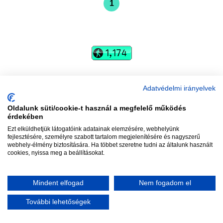
1
vadhajtások
Adatvédelmi irányelvek
Szerkesztőség:
szerk@vadhajtasok.hu
Oldalunk süti/cookie-t használ a megfelelő működés
Modi:
moderator@vadhajtasok.hu
érdekében
Adatvédelem
Impresszum
Szerzői jogok
Ezt elküldhetjük látogatóink adatainak elemzésére, webhelyünk
fejlesztésére, személyre szabott tartalom megjelenítésére és nagyszerű
webhely-élmény biztosítására. Ha többet szeretne tudni az általunk használt
2018 Vadhajtások.hu
cookies, nyissa meg a beállításokat.
Mindent elfogad
Nem fogadom el
További lehetőségek