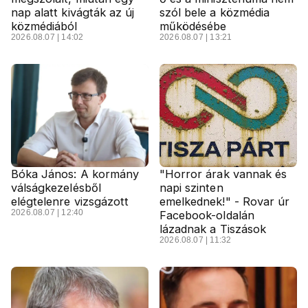
nap alatt kivágták az új
szól bele a közmédia
közmédiából
működésébe
2026.08.07 | 14:02
2026.08.07 | 13:21
Bóka János: A kormány
"Horror árak vannak és
válságkezelésből
napi szinten
elégtelenre vizsgázott
emelkednek!" - Rovar úr
2026.08.07 | 12:40
Facebook-oldalán
lázadnak a Tiszások
2026.08.07 | 11:32