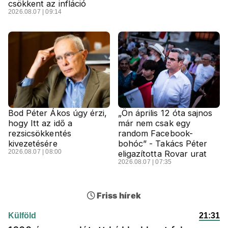
csökkent az infláció
2026.08.07 | 09:14
Bod Péter Ákos úgy érzi,
„Ön április 12 óta sajnos
hogy Itt az idő a
már nem csak egy
rezsicsökkentés
random Facebook-
kivezetésére
bohóc” - Takács Péter
2026.08.07 | 08:00
eligazította Rovar urat
2026.08.07 | 07:35
Friss hírek
Külföld
21:31