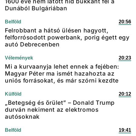
1600 éve nem látott híd bukkant fel a
Dunából Bulgáriában
Belföld
20:56
Felrobbant a hátsó ülésen hagyott,
felforrósodott powerbank, porig égett egy
autó Debrecenben
Vélemények
20:23
Mi a kurvaanyja lehet ennek a fejében:
Magyar Péter ma ismét hazahozta az
uniós forrásokat, és már szórni kezdte
Külföld
20:12
„Betegség és őrület” – Donald Trump
durván nekiment az elektromos
autósoknak
Belföld
19:41