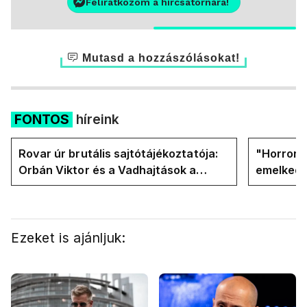
Feliratkozom a hírcsatornára!
Mutasd a hozzászólásokat!
FONTOS
híreink
Rovar úr brutális sajtótájékoztatója:
"Horror á
Orbán Viktor és a Vadhajtások a
emelkedn
felelős a kialakult helyzetért
oldalán l
Ezeket is ajánljuk: