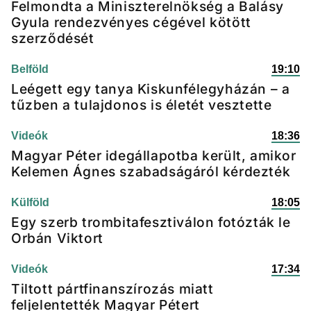
Felmondta a Miniszterelnökség a Balásy
Gyula rendezvényes cégével kötött
szerződését
Belföld
19:10
Leégett egy tanya Kiskunfélegyházán – a
tűzben a tulajdonos is életét vesztette
Videók
18:36
Magyar Péter idegállapotba került, amikor
Kelemen Ágnes szabadságáról kérdezték
Külföld
18:05
Egy szerb trombitafesztiválon fotózták le
Orbán Viktort
Videók
17:34
Tiltott pártfinanszírozás miatt
feljelentették Magyar Pétert