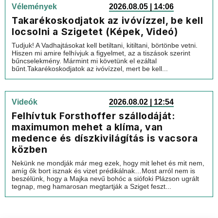
Vélemények
2026.08.05 | 14:06
Takarékoskodjatok az ivóvízzel, be kell
locsolni a Szigetet (Képek, Videó)
Tudjuk! A Vadhajtásokat kell betiltani, kitiltani, börtönbe vetni.
Hiszen mi amire felhívjuk a figyelmet, az a tiszások szerint
bűncselekmény. Mármint mi követünk el ezáltal
bűnt.Takarékoskodjatok az ivóvízzel, mert be kell...
Videók
2026.08.02 | 12:54
Felhívtuk Forsthoffer szállodáját:
maximumon mehet a klíma, van
medence és díszkivilágítás is vacsora
közben
Nekünk ne mondják már meg ezek, hogy mit lehet és mit nem,
amíg ők bort isznak és vizet prédikálnak…Most arról nem is
beszélünk, hogy a Majka nevű bohóc a siófoki Plázson ugrált
tegnap, meg hamarosan megtartják a Sziget feszt...