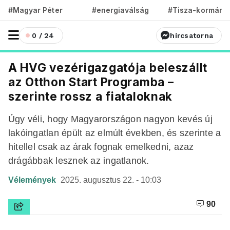
#Magyar Péter
#energiaválság
#Tisza-kormány
0 / 24
hírcsatorna
A HVG vezérigazgatója beleszállt
az Otthon Start Programba –
szerinte rossz a fiataloknak
Úgy véli, hogy Magyarországon nagyon kevés új
lakóingatlan épült az elmúlt években, és szerinte a
hitellel csak az árak fognak emelkedni, azaz
drágábbak lesznek az ingatlanok.
Vélemények
2025. augusztus 22. - 10:03
90