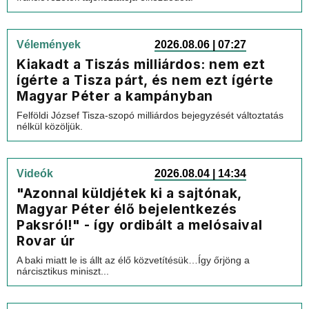
Vélemények
2026.08.06 | 07:27
Kiakadt a Tiszás milliárdos: nem ezt
ígérte a Tisza párt, és nem ezt ígérte
Magyar Péter a kampányban
Felföldi József Tisza-szopó milliárdos bejegyzését változtatás
nélkül közöljük.
Videók
2026.08.04 | 14:34
"Azonnal küldjétek ki a sajtónak,
Magyar Péter élő bejelentkezés
Paksról!" - így ordibált a melósaival
Rovar úr
A baki miatt le is állt az élő közvetítésük…Így őrjöng a
nárcisztikus miniszt...