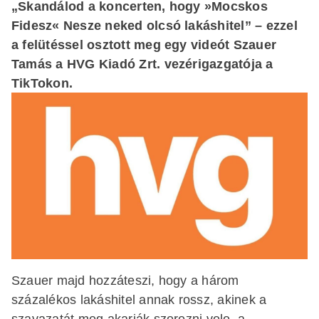
„Skandálod a koncerten, hogy »Mocskos
Fidesz« Nesze neked olcsó lakáshitel” – ezzel
a felütéssel osztott meg egy videót Szauer
Tamás a HVG Kiadó Zrt. vezérigazgatója a
TikTokon.
Szauer majd hozzáteszi, hogy a három
százalékos lakáshitel annak rossz, akinek a
szavazatát meg akarják szerezni vele, a