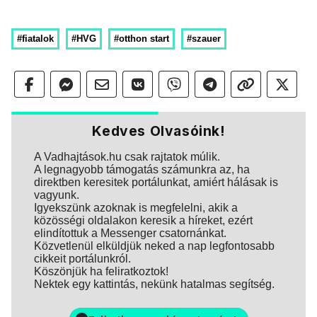
#fiatalok
#HVG
#otthon start
#szauer
Kedves Olvasóink!
A Vadhajtások.hu csak rajtatok múlik.
A legnagyobb támogatás számunkra az, ha
direktben keresitek portálunkat, amiért hálásak is
vagyunk.
Igyekszünk azoknak is megfelelni, akik a
közösségi oldalakon keresik a híreket, ezért
elindítottuk a Messenger csatornánkat.
Közvetlenül elküldjük neked a nap legfontosabb
cikkeit portálunkról.
Köszönjük ha feliratkoztok!
Nektek egy kattintás, nekünk hatalmas segítség.