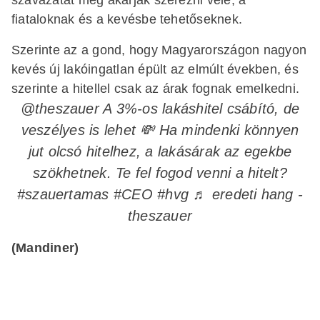
fiataloknak és a kevésbe tehetőseknek.
Szerinte az a gond, hogy Magyarországon nagyon
kevés új lakóingatlan épült az elmúlt években, és
szerinte a hitellel csak az árak fognak emelkedni.
@theszauer
A 3%-os lakáshitel csábító, de
veszélyes is lehet 💸 Ha mindenki könnyen
jut olcsó hitelhez, a lakásárak az egekbe
szökhetnek. Te fel fogod venni a hitelt?
#szauertamas
#CEO
#hvg
♬ eredeti hang -
theszauer
(Mandiner)