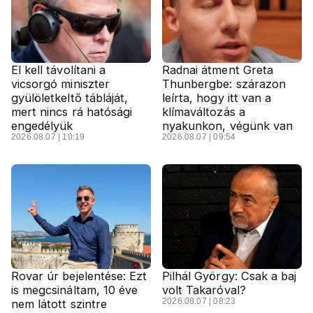
El kell távolítani a
Radnai átment Greta
vicsorgó miniszter
Thunbergbe: szárazon
gyülöletkeltő tábláját,
leírta, hogy itt van a
mert nincs rá hatósági
klímaváltozás a
engedélyük
nyakunkon, végünk van
2026.08.07 | 10:19
2026.08.07 | 09:54
Rovar úr bejelentése: Ezt
Pilhál György: Csak a baj
is megcsináltam, 10 éve
volt Takaróval?
2026.08.07 | 08:23
nem látott szintre