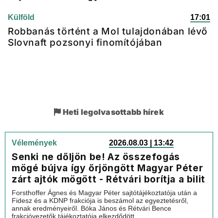
Külföld
17:01
Robbanás történt a Mol tulajdonában lévő
Slovnaft pozsonyi finomítójában
Heti legolvasottabb hírek
Vélemények
2026.08.03 | 13:42
Senki ne dőljön be! Az összefogás
mögé bújva így őrjöngött Magyar Péter
zárt ajtók mögött - Rétvári borítja a bilit
Forsthoffer Ágnes és Magyar Péter sajtótájékoztatója után a
Fidesz és a KDNP frakciója is beszámol az egyeztetésről,
annak eredményeiről. Bóka János és Rétvári Bence
frakcióvezetők tájékoztatója elkezdődött.