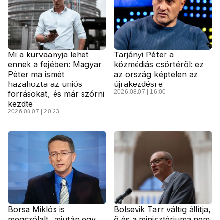
Mi a kurvaanyja lehet
Tarjányi Péter a
ennek a fejében: Magyar
közmédiás csörtéről: ez
Péter ma ismét
az ország képtelen az
hazahozta az uniós
újrakezdésre
2026.08.07 | 16:00
forrásokat, és már szórni
kezdte
2026.08.07 | 20:23
Borsa Miklós is
Bolsevik Tarr váltig állítja,
megszólalt, miután egy
ő és a minisztériuma nem