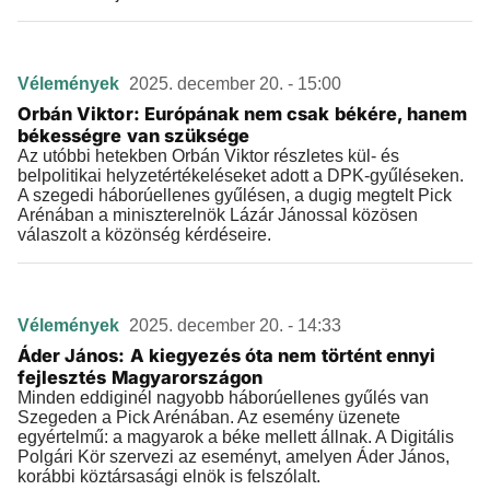
Vélemények
2025. december 20. - 15:00
Orbán Viktor: Európának nem csak békére, hanem
békességre van szüksége
Az utóbbi hetekben Orbán Viktor részletes kül- és
belpolitikai helyzetértékeléseket adott a DPK-gyűléseken.
A szegedi háborúellenes gyűlésen, a dugig megtelt Pick
Arénában a miniszterelnök Lázár Jánossal közösen
válaszolt a közönség kérdéseire.
Vélemények
2025. december 20. - 14:33
Áder János: A kiegyezés óta nem történt ennyi
fejlesztés Magyarországon
Minden eddiginél nagyobb háborúellenes gyűlés van
Szegeden a Pick Arénában. Az esemény üzenete
egyértelmű: a magyarok a béke mellett állnak. A Digitális
Polgári Kör szervezi az eseményt, amelyen Áder János,
korábbi köztársasági elnök is felszólalt.