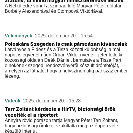
aratunk, 15 millió magyar miniszterelnöke leszek
A Nélküledre vonul a színpad felé Magyar Péter, oldalán
Borbély Alexandrával és Stompová Viktóriával.
Vélemények
2025. december 20. - 15:54
Poloskára Szegeden is csak párszázan kíváncsiak
Látványos a Fidesz és a Tisza közötti különbség, a mai
napot is egyértelműen Orbán Viktor nyerte – jelentette ki
közösségi oldalán Deák Dániel, bemutatva a Tisza Párt
elnökének szegedi rendezvényéről készült drónfotóját,
amelyen az látható, hogy a helyszínen alig pár száz ember
lézeng.
Videók
2025. december 20. - 15:28
Tarr Zoltánt kérdezte a HírTV, biztonsági őrök
vezették el a riportert
Annyira rövid pórázon tartja Magyar Péter Tarr Zoltánt,
hogy biztonsági őrökkel szakíttatta meg az éppen vele
készülő interjút.