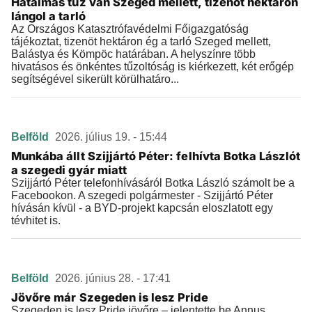
Hatalmas tűz van Szeged mellett, tizenöt hektáron
lángol a tarló
Az Országos Katasztrófavédelmi Főigazgatóság
tájékoztat, tizenöt hektáron ég a tarló Szeged mellett,
Balástya és Kömpöc határában. A helyszínre több
hivatásos és önkéntes tűzoltóság is kiérkezett, két erőgép
segítségével sikerült körülhatáro...
Belföld
2026. július 19. - 15:44
Munkába állt Szijjártó Péter: felhívta Botka Lászlót
a szegedi gyár miatt
Szijjártó Péter telefonhívásáról Botka László számolt be a
Facebookon. A szegedi polgármester - Szijjártó Péter
hívásán kívül - a BYD-projekt kapcsán eloszlatott egy
tévhitet is.
Belföld
2026. június 28. - 17:41
Jövőre már Szegeden is lesz Pride
Szegeden is lesz Pride jövőre – jelentette be Annus