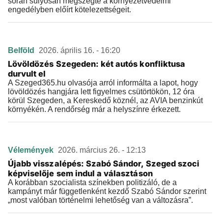
során súlyosan megszegte a környezetvédelmi
engedélyben előírt kötelezettségeit.
Belföld
2026. április 16. - 16:20
Lövöldözés Szegeden: két autós konfliktusa
durvult el
A Szeged365.hu olvasója arról informálta a lapot, hogy
lövöldözés hangjára lett figyelmes csütörtökön, 12 óra
körül Szegeden, a Kereskedő köznél, az AVIA benzinkút
környékén. A rendőrség már a helyszínre érkezett.
Vélemények
2026. március 26. - 12:13
Újabb visszalépés: Szabó Sándor, Szeged szoci
képviselője sem indul a választáson
A korábban szocialista színekben politizáló, de a
kampányt már függetlenként kezdő Szabó Sándor szerint
„most valóban történelmi lehetőség van a változásra”.