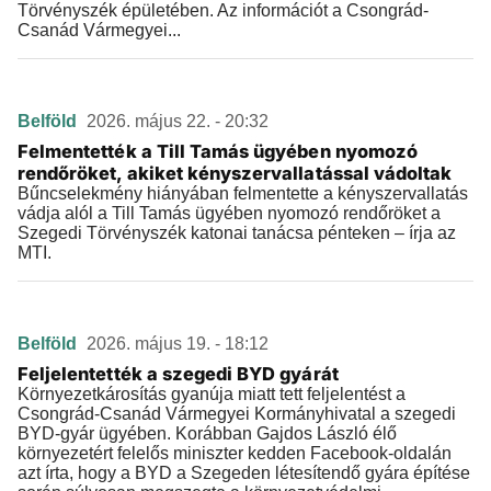
Törvényszék épületében. Az információt a Csongrád-
Csanád Vármegyei...
Belföld
2026. május 22. - 20:32
Felmentették a Till Tamás ügyében nyomozó
rendőröket, akiket kényszervallatással vádoltak
Bűncselekmény hiányában felmentette a kényszervallatás
vádja alól a Till Tamás ügyében nyomozó rendőröket a
Szegedi Törvényszék katonai tanácsa pénteken – írja az
MTI.
Belföld
2026. május 19. - 18:12
Feljelentették a szegedi BYD gyárát
Környezetkárosítás gyanúja miatt tett feljelentést a
Csongrád-Csanád Vármegyei Kormányhivatal a szegedi
BYD-gyár ügyében. Korábban Gajdos László élő
környezetért felelős miniszter kedden Facebook-oldalán
azt írta, hogy a BYD a Szegeden létesítendő gyára építése