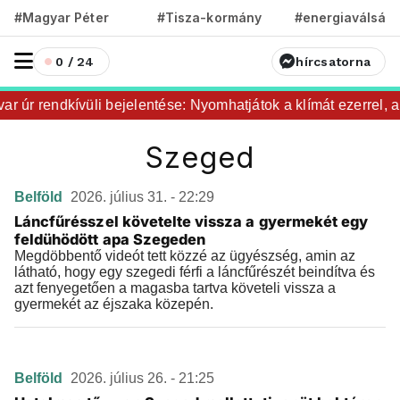
#Magyar Péter
#Tisza-kormány
#energiaválság
0 / 24
hírcsatorna
r úr rendkívüli bejelentése: Nyomhatjátok a klímát ezerrel, a 
Szeged
Belföld
2026. július 31. - 22:29
Láncfűrésszel követelte vissza a gyermekét egy
feldühödött apa Szegeden
Megdöbbentő videót tett közzé az ügyészség, amin az
látható, hogy egy szegedi férfi a láncfűrészét beindítva és
azt fenyegetően a magasba tartva követeli vissza a
gyermekét az éjszaka közepén.
Belföld
2026. július 26. - 21:25