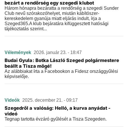
bezárt a rendőrség egy szegedi klubot
Három hónapra bezáratta a rendőrség a szegedi Sunder
Club nevű szórakozóhelyet, miután kábítószer-
kereskedelem gyanúja miatt eljárás indult, írja a
Szeged365.A klub bejáratára kifüggesztett hatósági
tájékoztatás szerint...
Vélemények
2026. január 23. - 18:47
Budai Gyula: Botka László Szeged polgármestere
beállt a Tisza mögé!
Az alábbiakat írta a Facebookon a Fidesz országgyűlési
képviselője.
Videók
2025. december 21. - 09:17
Szegedről a valóság: Helló, a kurva anyádat -
videó
Tegnap tartotta évzáró gyűlését a Tisza Szegeden.