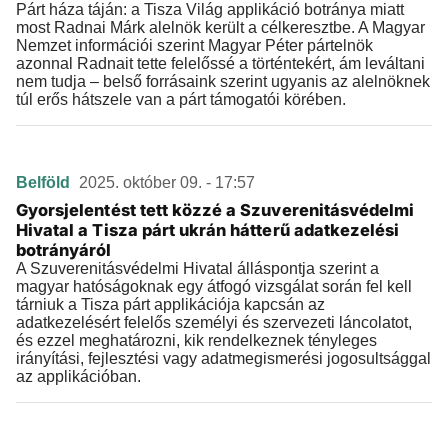
Párt háza táján: a Tisza Világ applikáció botránya miatt
most Radnai Márk alelnök került a célkeresztbe. A Magyar
Nemzet információi szerint Magyar Péter pártelnök
azonnal Radnait tette felelőssé a történtekért, ám leváltani
nem tudja – belső forrásaink szerint ugyanis az alelnöknek
túl erős hátszele van a párt támogatói körében.
Belföld
2025. október 09. - 17:57
Gyorsjelentést tett közzé a Szuverenitásvédelmi
Hivatal a Tisza párt ukrán hátterű adatkezelési
botrányáról
A Szuverenitásvédelmi Hivatal álláspontja szerint a
magyar hatóságoknak egy átfogó vizsgálat során fel kell
tárniuk a Tisza párt applikációja kapcsán az
adatkezelésért felelős személyi és szervezeti láncolatot,
és ezzel meghatározni, kik rendelkeznek tényleges
irányítási, fejlesztési vagy adatmegismerési jogosultsággal
az applikációban.