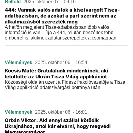
Belföld
2025. október 07. - 09:16
444: Vannak valós adatok a kiszivárgott Tisza-
adatbázisban, de azokat a párt szerint nem az
alkalmazásból szerezték meg
A hétfőn megjelent Tisza-adatbázisban több valós
információ is van – írja a 444, miután beszéltek több
emberrel is, akiknek adatai szerepeltek a csomagban.
Vélemények
2025. október 06. - 16:54
Kocsis Máté: Gratulálunk mindenkinek, aki
letöltötte az Ukrán Tisza Világ applikációt
Közösségi oldalán üzent a Fidesz frakcióvezetője a Tisza
Világ applikáció adatszivárgási botránya után.
Vélemények
2025. október 06. - 16:01
Orbán Viktor: Aki ennyi szállal kötődik
Ukrajnához, attól kár elvárni, hogy megvédi
Magyarországot