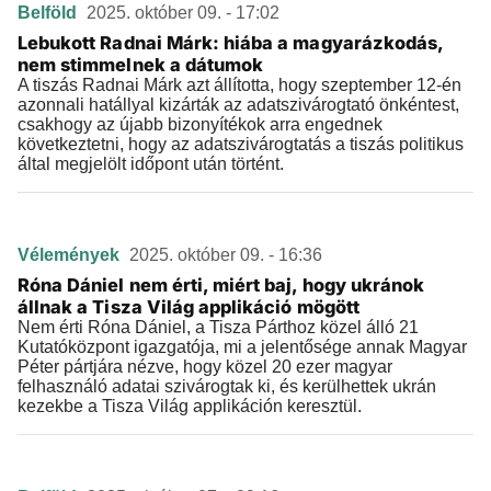
Belföld
2025. október 09. - 17:02
Lebukott Radnai Márk: hiába a magyarázkodás,
nem stimmelnek a dátumok
A tiszás Radnai Márk azt állította, hogy szeptember 12-én
azonnali hatállyal kizárták az adatszivárogtató önkéntest,
csakhogy az újabb bizonyítékok arra engednek
következtetni, hogy az adatszivárogtatás a tiszás politikus
által megjelölt időpont után történt.
Vélemények
2025. október 09. - 16:36
Róna Dániel nem érti, miért baj, hogy ukránok
állnak a Tisza Világ applikáció mögött
Nem érti Róna Dániel, a Tisza Párthoz közel álló 21
Kutatóközpont igazgatója, mi a jelentősége annak Magyar
Péter pártjára nézve, hogy közel 20 ezer magyar
felhasználó adatai szivárogtak ki, és kerülhettek ukrán
kezekbe a Tisza Világ applikáción keresztül.