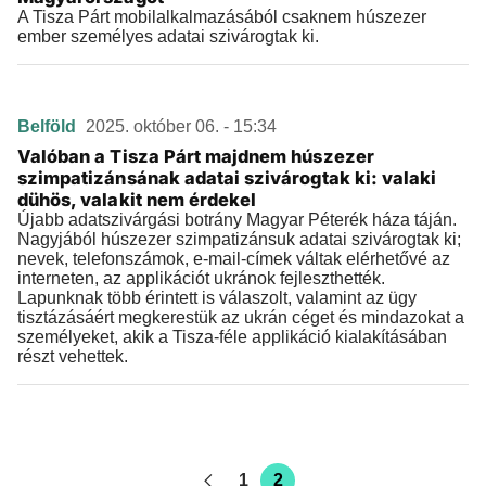
A Tisza Párt mobilalkalmazásából csaknem húszezer
ember személyes adatai szivárogtak ki.
Belföld
2025. október 06. - 15:34
Valóban a Tisza Párt majdnem húszezer
szimpatizánsának adatai szivárogtak ki: valaki
dühös, valakit nem érdekel
Újabb adatszivárgási botrány Magyar Péterék háza táján.
Nagyjából húszezer szimpatizánsuk adatai szivárogtak ki;
nevek, telefonszámok, e-mail-címek váltak elérhetővé az
interneten, az applikációt ukránok fejleszthették.
Lapunknak több érintett is válaszolt, valamint az ügy
tisztázásáért megkerestük az ukrán céget és mindazokat a
személyeket, akik a Tisza-féle applikáció kialakításában
részt vehettek.
1
2