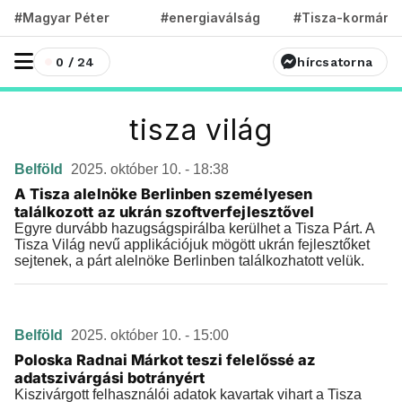
#Magyar Péter
#energiaválság
#Tisza-kormány
0 / 24
hírcsatorna
tisza világ
Belföld
2025. október 10. - 18:38
A Tisza alelnöke Berlinben személyesen
találkozott az ukrán szoftverfejlesztővel
Egyre durvább hazugságspirálba kerülhet a Tisza Párt. A
Tisza Világ nevű applikációjuk mögött ukrán fejlesztőket
sejtenek, a párt alelnöke Berlinben találkozhatott velük.
Belföld
2025. október 10. - 15:00
Poloska Radnai Márkot teszi felelőssé az
adatszivárgási botrányért
Kiszivárgott felhasználói adatok kavartak vihart a Tisza