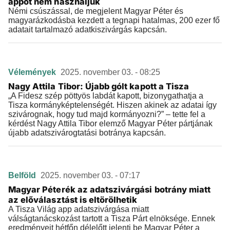
appot nem használjuk
Némi csúszással, de megjelent Magyar Péter és
magyarázkodásba kezdett a tegnapi hatalmas, 200 ezer fő
adatait tartalmazó adatkiszivárgás kapcsán.
Vélemények
2025. november 03. - 08:25
Nagy Attila Tibor: Újabb gólt kapott a Tisza
„A Fidesz szép pöttyös labdát kapott, bizonygathatja a
Tisza kormányképtelenségét. Hiszen akinek az adatai így
szivárognak, hogy tud majd kormányozni?” – tette fel a
kérdést Nagy Attila Tibor elemző Magyar Péter pártjának
újabb adatszivárogtatási botránya kapcsán.
Belföld
2025. november 03. - 07:17
Magyar Péterék az adatszivárgási botrány miatt
az előválasztást is eltörölhetik
A Tisza Világ app adatszivárgása miatt
válságtanácskozást tartott a Tisza Párt elnöksége. Ennek
eredményeit hétfőn délelőtt jelenti be Magyar Péter a