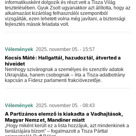
informatikusként dolgozik és részt vett a Tisza Világ
tesztelésében. Gyuk Zsolt ugyanakkor azt állította, hogy az
alkalmazást kizárólag felhasználói szempontból
vizsgálták, ezen lehetett volna még javítani, a biztonsági
fejlesztés mások feladata volt.
Vélemények
2025. november 05. - 15:57
Kocsis Máté: Hallgattál, hazudoztál, átverted a
híveidet
Nemhogy szivárognak a személyes és szenzitív adatok
Ukrajnába, hanem csobognak – írta a Tisza-adatbotrány
kapcsán a Fidesz parlamenti frakcióvezetője.
Vélemények
2025. november 05. - 08:43
A Partizános elemző is kiakadta a Vadhajtások,
Magyar Nemzet, Mandiner miatt
„Hogy miként került ez a lista hozzájuk, azt mindenkinek a
fantáziájára bízom” – fogalmazott a Tisza Párttal