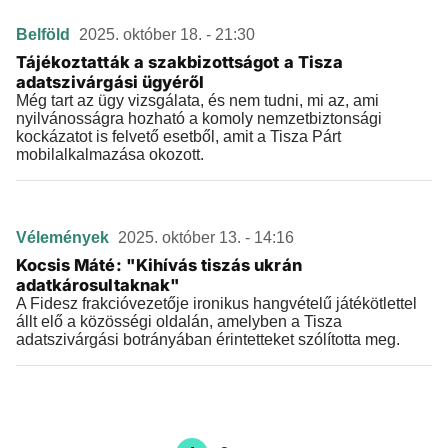
Belföld
2025. október 18. - 21:30
Tájékoztatták a szakbizottságot a Tisza
adatszivárgási ügyéről
Még tart az ügy vizsgálata, és nem tudni, mi az, ami
nyilvánosságra hozható a komoly nemzetbiztonsági
kockázatot is felvető esetből, amit a Tisza Párt
mobilalkalmazása okozott.
Vélemények
2025. október 13. - 14:16
Kocsis Máté: "Kihívás tiszás ukrán
adatkárosultaknak"
A Fidesz frakcióvezetője ironikus hangvételű játékötlettel
állt elő a közösségi oldalán, amelyben a Tisza
adatszivárgási botrányában érintetteket szólította meg.