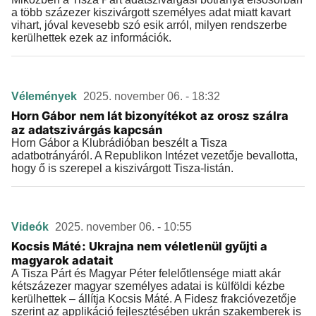
a több százezer kiszivárgott személyes adat miatt kavart
vihart, jóval kevesebb szó esik arról, milyen rendszerbe
kerülhettek ezek az információk.
Vélemények
2025. november 06. - 18:32
Horn Gábor nem lát bizonyítékot az orosz szálra
az adatszivárgás kapcsán
Horn Gábor a Klubrádióban beszélt a Tisza
adatbotrányáról. A Republikon Intézet vezetője bevallotta,
hogy ő is szerepel a kiszivárgott Tisza-listán.
Videók
2025. november 06. - 10:55
Kocsis Máté: Ukrajna nem véletlenül gyűjti a
magyarok adatait
A Tisza Párt és Magyar Péter felelőtlensége miatt akár
kétszázezer magyar személyes adatai is külföldi kézbe
kerülhettek – állítja Kocsis Máté. A Fidesz frakcióvezetője
szerint az applikáció fejlesztésében ukrán szakemberek is