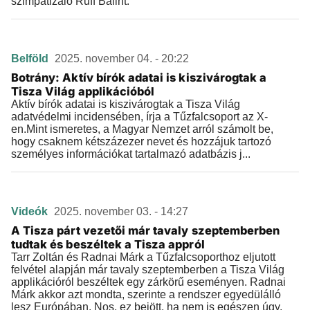
szimpatizáló Ruff Bálint.
Belföld
2025. november 04. - 20:22
Botrány: Aktív bírók adatai is kiszivárogtak a
Tisza Világ applikációból
Aktív bírók adatai is kiszivárogtak a Tisza Világ
adatvédelmi incidensében, írja a Tűzfalcsoport az X-
en.Mint ismeretes, a Magyar Nemzet arról számolt be,
hogy csaknem kétszázezer nevet és hozzájuk tartozó
személyes információkat tartalmazó adatbázis j...
Videók
2025. november 03. - 14:27
A Tisza párt vezetői már tavaly szeptemberben
tudtak és beszéltek a Tisza appról
Tarr Zoltán és Radnai Márk a Tűzfalcsoporthoz eljutott
felvétel alapján már tavaly szeptemberben a Tisza Világ
applikációról beszéltek egy zárkörű eseményen. Radnai
Márk akkor azt mondta, szerinte a rendszer egyedülálló
lesz Európában. Nos, ez bejött, ha nem is egészen úgy,