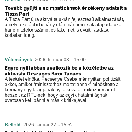
Tovább gyűjti a szimpatizánsok érzékeny adatait a
Tisza Párt
A Tisza Párt újra aktiválta ukrán fejlesztésű alkalmazását,
amely a korábbi botrány után már nemcsak alapadatokat,
hanem telefonszámot és lakcímet is gyűjt, ráadásul
korlátlan ideig.
Vélemények
2026. február 03. - 15:00
Egyre nyíltabban avatkozik be a közéletbe az
aktivista Országos Bírói Tanács
A testület elnöke, Pecsenye Csaba már nyíltan politizált
akkor, amikor “miniszterhez méltatlannak” minősítette a
kormány egyik tagjának nyilatkozatát, miközben arról
beszélt az RTL-nek, hogy az egyik hatalmi ágnak
óvatosan kell bánni a másik kritikájával.
Belföld
2026. január 22. - 15:52