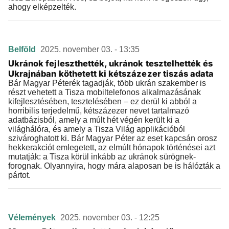
ahogy elképzelték.
Belföld
2025. november 03. - 13:35
Ukránok fejleszthették, ukránok tesztelhették és
Ukrajnában köthetett ki kétszázezer tiszás adata
Bár Magyar Péterék tagadják, több ukrán szakember is
részt vehetett a Tisza mobiltelefonos alkalmazásának
kifejlesztésében, tesztelésében – ez derül ki abból a
horribilis terjedelmű, kétszázezer nevet tartalmazó
adatbázisból, amely a múlt hét végén került ki a
világhálóra, és amely a Tisza Világ applikációból
szivároghatott ki. Bár Magyar Péter az eset kapcsán orosz
hekkerakciót emlegetett, az elmúlt hónapok történései azt
mutatják: a Tisza körül inkább az ukránok sürögnek-
forognak. Olyannyira, hogy mára alaposan be is hálózták a
pártot.
Vélemények
2025. november 03. - 12:25