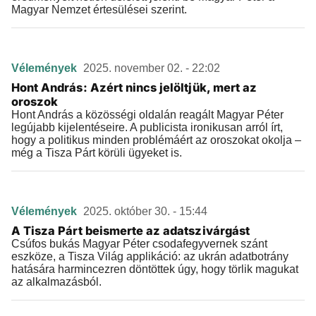
Magyar Nemzet értesülései szerint.
Vélemények
2025. november 02. - 22:02
Hont András: Azért nincs jelöltjük, mert az
oroszok
Hont András a közösségi oldalán reagált Magyar Péter
legújabb kijelentéseire. A publicista ironikusan arról írt,
hogy a politikus minden problémáért az oroszokat okolja –
még a Tisza Párt körüli ügyeket is.
Vélemények
2025. október 30. - 15:44
A Tisza Párt beismerte az adatszivárgást
Csúfos bukás Magyar Péter csodafegyvernek szánt
eszköze, a Tisza Világ applikáció: az ukrán adatbotrány
hatására harmincezren döntöttek úgy, hogy törlik magukat
az alkalmazásból.