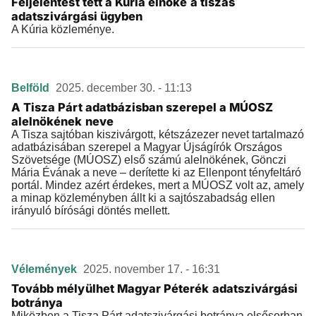
Feljelentést tett a Kúria elnöke a tiszás
adatszivárgási ügyben
A Kúria közleménye.
Belföld
2025. december 30. - 11:13
A Tisza Párt adatbázisban szerepel a MÚOSZ
alelnökének neve
A Tisza sajtóban kiszivárgott, kétszázezer nevet tartalmazó
adatbázisában szerepel a Magyar Újságírók Országos
Szövetsége (MÚOSZ) első számú alelnökének, Gönczi
Mária Évának a neve – derítette ki az Ellenpont tényfeltáró
portál. Mindez azért érdekes, mert a MÚOSZ volt az, amely
a minap közleményben állt ki a sajtószabadság ellen
irányuló bírósági döntés mellett.
Vélemények
2025. november 17. - 16:31
Tovább mélyülhet Magyar Péterék adatszivárgási
botránya
Miközben a Tisza Párt adatszivárgási botránya elsősorban