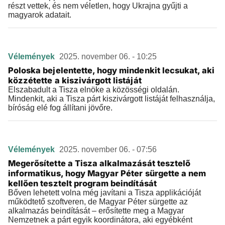
részt vettek, és nem véletlen, hogy Ukrajna gyűjti a
magyarok adatait.
Vélemények
2025. november 06. - 10:25
Poloska bejelentette, hogy mindenkit lecsukat, aki
közzétette a kiszivárgott listáját
Elszabadult a Tisza elnöke a közösségi oldalán.
Mindenkit, aki a Tisza párt kiszivárgott listáját felhasználja,
bíróság elé fog állítani jövőre.
Vélemények
2025. november 06. - 07:56
Megerősítette a Tisza alkalmazását tesztelő
informatikus, hogy Magyar Péter sürgette a nem
kellően tesztelt program beindítását
Bőven lehetett volna még javítani a Tisza applikációját
működtető szoftveren, de Magyar Péter sürgette az
alkalmazás beindítását – erősítette meg a Magyar
Nemzetnek a párt egyik koordinátora, aki egyébként