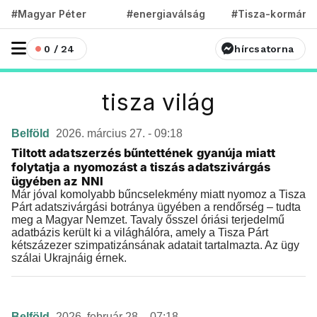
#Magyar Péter
#energiaválság
#Tisza-kormány
0 / 24
hírcsatorna
tisza világ
Belföld
2026. március 27. - 09:18
Tiltott adatszerzés bűntettének gyanúja miatt
folytatja a nyomozást a tiszás adatszivárgás
ügyében az NNI
Már jóval komolyabb bűncselekmény miatt nyomoz a Tisza
Párt adatszivárgási botránya ügyében a rendőrség – tudta
meg a Magyar Nemzet. Tavaly ősszel óriási terjedelmű
adatbázis került ki a világhálóra, amely a Tisza Párt
kétszázezer szimpatizánsának adatait tartalmazta. Az ügy
szálai Ukrajnáig érnek.
Belföld
2026. február 28. - 07:18