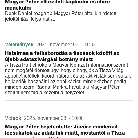
Magyar Péter elkezdett kapkodni és előre
menekülni
Deák Dániel reagált a Magyar Péter által kihirdetett
jelöltállítási folyamatra.
Vélemények
2025. november 03. - 11:32
Hatalmas a felháborodás a tiszások között az
újabb adatszivárgási botrány miatt
A Tisza Párt elnöke a Magyar Nemzet információi szerint
nem magától döntött úgy, hogy elhagyják a Tisza Világ
appot. A jelöltek, koordinátorok és az aktivisták sem voltak
hajlandók használni az applikációt, mindeközben pedig
minden szem Radnai Márkra hárul, aki Magyar Péter
szerint nem tudja kezelni a helyzetet.
Videók
2025. november 03. - 10:08
Magyar Péter bejelentette: Jövőre mindenkit
lecsukatok az adataink miatt, mostantól a Tisza