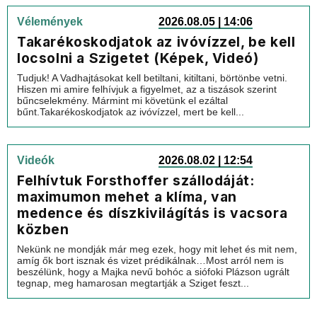
Vélemények
2026.08.05 | 14:06
Takarékoskodjatok az ivóvízzel, be kell
locsolni a Szigetet (Képek, Videó)
Tudjuk! A Vadhajtásokat kell betiltani, kitiltani, börtönbe vetni.
Hiszen mi amire felhívjuk a figyelmet, az a tiszások szerint
bűncselekmény. Mármint mi követünk el ezáltal
bűnt.Takarékoskodjatok az ivóvízzel, mert be kell...
Videók
2026.08.02 | 12:54
Felhívtuk Forsthoffer szállodáját:
maximumon mehet a klíma, van
medence és díszkivilágítás is vacsora
közben
Nekünk ne mondják már meg ezek, hogy mit lehet és mit nem,
amíg ők bort isznak és vizet prédikálnak…Most arról nem is
beszélünk, hogy a Majka nevű bohóc a siófoki Plázson ugrált
tegnap, meg hamarosan megtartják a Sziget feszt...