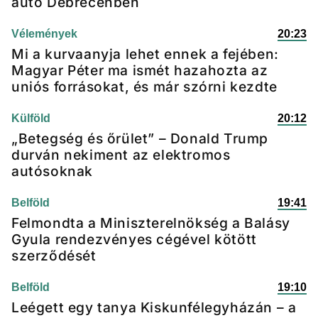
autó Debrecenben
Vélemények
20:23
Mi a kurvaanyja lehet ennek a fejében:
Magyar Péter ma ismét hazahozta az
uniós forrásokat, és már szórni kezdte
Külföld
20:12
„Betegség és őrület” – Donald Trump
durván nekiment az elektromos
autósoknak
Belföld
19:41
Felmondta a Miniszterelnökség a Balásy
Gyula rendezvényes cégével kötött
szerződését
Belföld
19:10
Leégett egy tanya Kiskunfélegyházán – a