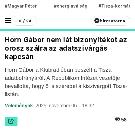
#Magyar Péter
#energiaválság
#Tisza-kormány
0 / 24
hírcsatorna
Horn Gábor nem lát bizonyítékot az
orosz szálra az adatszivárgás
kapcsán
Horn Gábor a Klubrádióban beszélt a Tisza
adatbotrányáról. A Republikon Intézet vezetője
bevallotta, hogy ő is szerepel a kiszivárgott Tisza-
listán.
Vélemények
2025. november 06. - 18:32
58