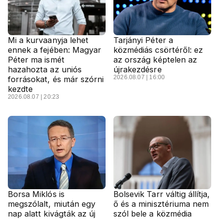
Mi a kurvaanyja lehet
Tarjányi Péter a
ennek a fejében: Magyar
közmédiás csörtéről: ez
Péter ma ismét
az ország képtelen az
hazahozta az uniós
újrakezdésre
2026.08.07 | 16:00
forrásokat, és már szórni
kezdte
2026.08.07 | 20:23
Borsa Miklós is
Bolsevik Tarr váltig állítja,
megszólalt, miután egy
ő és a minisztériuma nem
nap alatt kivágták az új
szól bele a közmédia