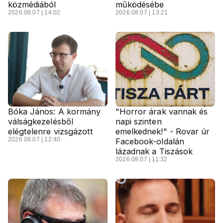
közmédiából
működésébe
2026.08.07 | 14:02
2026.08.07 | 13:21
Bóka János: A kormány
"Horror árak vannak és
válságkezelésből
napi szinten
elégtelenre vizsgázott
emelkednek!" - Rovar úr
2026.08.07 | 12:40
Facebook-oldalán
lázadnak a Tiszások
2026.08.07 | 11:32