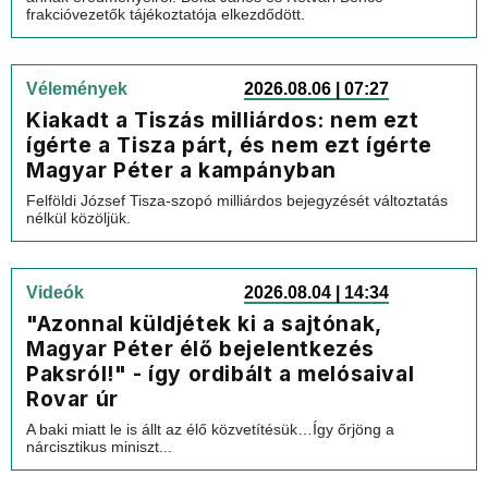
frakcióvezetők tájékoztatója elkezdődött.
Vélemények
2026.08.06 | 07:27
Kiakadt a Tiszás milliárdos: nem ezt
ígérte a Tisza párt, és nem ezt ígérte
Magyar Péter a kampányban
Felföldi József Tisza-szopó milliárdos bejegyzését változtatás
nélkül közöljük.
Videók
2026.08.04 | 14:34
"Azonnal küldjétek ki a sajtónak,
Magyar Péter élő bejelentkezés
Paksról!" - így ordibált a melósaival
Rovar úr
A baki miatt le is állt az élő közvetítésük…Így őrjöng a
nárcisztikus miniszt...