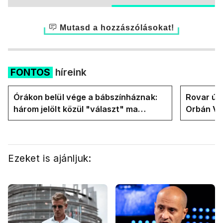
Mutasd a hozzászólásokat!
FONTOS
híreink
Órákon belül vége a bábszínháznak:
Rovar úr 
három jelölt közül "választ" ma
Orbán Vik
államfőt a Tisza-frakció
felelős a
Ezeket is ajánljuk: