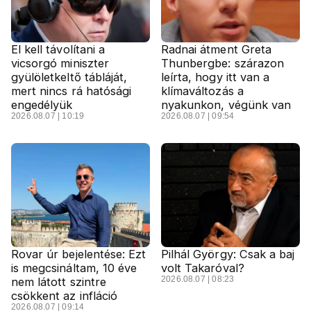
El kell távolítani a
Radnai átment Greta
vicsorgó miniszter
Thunbergbe: szárazon
gyülöletkeltő tábláját,
leírta, hogy itt van a
mert nincs rá hatósági
klímaváltozás a
engedélyük
nyakunkon, végünk van
2026.08.07 | 10:19
2026.08.07 | 09:54
Rovar úr bejelentése: Ezt
Pilhál György: Csak a baj
is megcsináltam, 10 éve
volt Takaróval?
2026.08.07 | 08:23
nem látott szintre
csökkent az infláció
2026.08.07 | 09:14