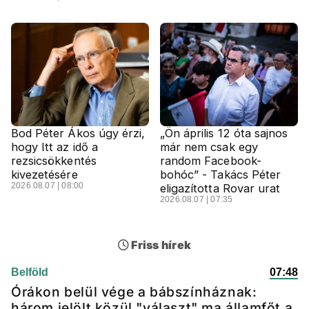
Bod Péter Ákos úgy érzi,
„Ön április 12 óta sajnos
hogy Itt az idő a
már nem csak egy
rezsicsökkentés
random Facebook-
kivezetésére
bohóc” - Takács Péter
2026.08.07 | 08:00
eligazította Rovar urat
2026.08.07 | 07:35
Friss hírek
Belföld
07:48
Órákon belül vége a bábszínháznak:
három jelölt közül "választ" ma államfőt a