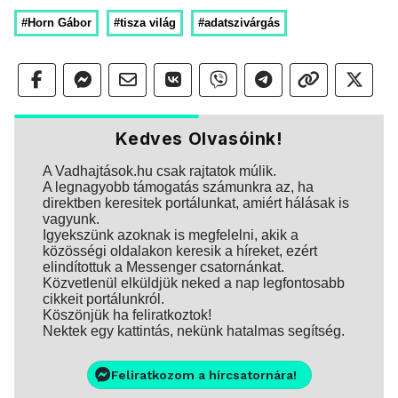
#Horn Gábor
#tisza világ
#adatszivárgás
Kedves Olvasóink!
A Vadhajtások.hu csak rajtatok múlik.
A legnagyobb támogatás számunkra az, ha
direktben keresitek portálunkat, amiért hálásak is
vagyunk.
Igyekszünk azoknak is megfelelni, akik a
közösségi oldalakon keresik a híreket, ezért
elindítottuk a Messenger csatornánkat.
Közvetlenül elküldjük neked a nap legfontosabb
cikkeit portálunkról.
Köszönjük ha feliratkoztok!
Nektek egy kattintás, nekünk hatalmas segítség.
Feliratkozom a hírcsatornára!