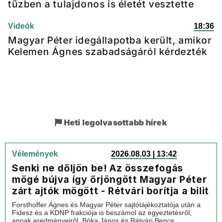
tűzben a tulajdonos is életét vesztette
Videók
18:36
Magyar Péter idegállapotba került, amikor
Kelemen Ágnes szabadságáról kérdezték
Heti legolvasottabb hírek
Vélemények
2026.08.03 | 13:42
Senki ne dőljön be! Az összefogás
mögé bújva így őrjöngött Magyar Péter
zárt ajtók mögött - Rétvári borítja a bilit
Forsthoffer Ágnes és Magyar Péter sajtótájékoztatója után a
Fidesz és a KDNP frakciója is beszámol az egyeztetésről,
annak eredményeiről. Bóka János és Rétvári Bence