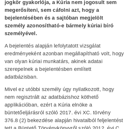
jogkör gyakorlója, a Kúria nem jogosult sem
megerősíteni, sem cáfolni azt, hogy a
bejelentésében és a sajtóban megjelölt
személy azonosítható-e bármely kúriai bíró
személyével.
A bejelentés alapján lefolytatott vizsgálat
eredményeként azonban megállapítható volt, hogy
van olyan kúriai munkatárs, akinek adatai
szerepelnek a bejelentésben említett
adatbázisban.
Mivel ez utóbbi személy úgy nyilatkozott, hogy
nem regisztrált az adatbázishoz köthető
applikációban, ezért a Kúria elnöke a
büntetőeljárásról szóló 2017. évi XC. törvény
376.8 (2) bekezdése alapján hivatalból feljelentést
tett a Büntető Törvénykönyvről szóló 2012. évi C .