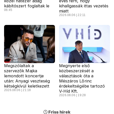
közel hatezer adag
éves férfi, hogy
kábítószert foglaltak le
kihallgassák ittas vezetés
06:45
miatt
2026.08.06 | 22:11
Megszólaltak a
Megnyerte első
szervezők Majka
közbeszerzését a
lemondott koncertje
választások óta a
után: Anyagi veszteség
Mészáros Lőrinc
kétségkívül keletkezett
érdekeltségébe tartozó
2026.08.06 | 21:18
V-Híd Kft.
2026.08.06 | 19:28
Friss hírek