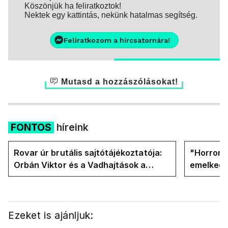
Köszönjük ha feliratkoztok!
Nektek egy kattintás, nekünk hatalmas segítség.
Feliratkozom a hírcsatornára!
Mutasd a hozzászólásokat!
FONTOS
híreink
Rovar úr brutális sajtótájékoztatója:
"Horror á
Orbán Viktor és a Vadhajtások a
emelkedn
felelős a kialakult helyzetért
oldalán l
Ezeket is ajánljuk: