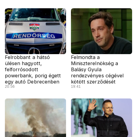
Felrobbant a hátsó
Felmondta a
ülésen hagyott,
Miniszterelnökség a
felforrósodott
Balásy Gyula
powerbank, porig égett
rendezvényes cégével
egy autó Debrecenben
kötött szerződését
20:56
19:41