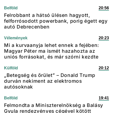
Belföld
20:56
Felrobbant a hátsó ülésen hagyott,
felforrósodott powerbank, porig égett egy
autó Debrecenben
Vélemények
20:23
Mi a kurvaanyja lehet ennek a fejében:
Magyar Péter ma ismét hazahozta az
uniós forrásokat, és már szórni kezdte
Külföld
20:12
„Betegség és őrület” – Donald Trump
durván nekiment az elektromos
autósoknak
Belföld
19:41
Felmondta a Miniszterelnökség a Balásy
Gyula rendezvényes cégével kötött