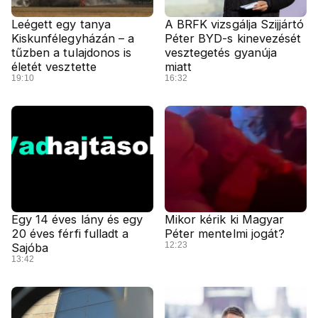
Leégett egy tanya
A BRFK vizsgálja Szijjártó
Kiskunfélegyházán – a
Péter BYD-s kinevezését
tűzben a tulajdonos is
vesztegetés gyanúja
életét vesztette
miatt
19:10
16:32
Egy 14 éves lány és egy
Mikor kérik ki Magyar
20 éves férfi fulladt a
Péter mentelmi jogát?
12:23
Sajóba
13:42