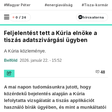
#Magyar Péter
#energiaválság
#Tisza-kormány
0 / 24
hírcsatorna
Feljelentést tett a Kúria elnöke a
tiszás adatszivárgási ügyben
A Kúria közleménye.
Belföld
2026. január 22. - 15:52
48
A mai napon tudomásunkra jutott, hogy
közérdekű bejelentés alapján a Kúria
lefolytatta vizsgálatát a tiszás applikációt
használó bírák ügyében, és mint a munkáltatói