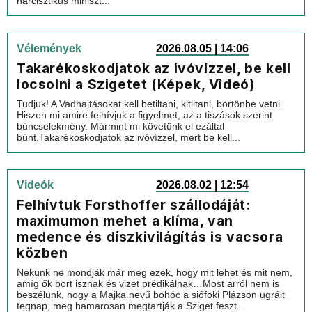
nárcisztikus miniszt...
Vélemények
2026.08.05 | 14:06
Takarékoskodjatok az ivóvízzel, be kell
locsolni a Szigetet (Képek, Videó)
Tudjuk! A Vadhajtásokat kell betiltani, kitiltani, börtönbe vetni.
Hiszen mi amire felhívjuk a figyelmet, az a tiszások szerint
bűncselekmény. Mármint mi követünk el ezáltal
bűnt.Takarékoskodjatok az ivóvízzel, mert be kell...
Videók
2026.08.02 | 12:54
Felhívtuk Forsthoffer szállodáját:
maximumon mehet a klíma, van
medence és díszkivilágítás is vacsora
közben
Nekünk ne mondják már meg ezek, hogy mit lehet és mit nem,
amíg ők bort isznak és vizet prédikálnak…Most arról nem is
beszélünk, hogy a Majka nevű bohóc a siófoki Plázson ugrált
tegnap, meg hamarosan megtartják a Sziget feszt...