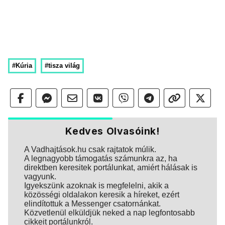
#Kúria
#tisza világ
Kedves Olvasóink!
A Vadhajtások.hu csak rajtatok múlik.
A legnagyobb támogatás számunkra az, ha
direktben keresitek portálunkat, amiért hálásak is
vagyunk.
Igyekszünk azoknak is megfelelni, akik a
közösségi oldalakon keresik a híreket, ezért
elindítottuk a Messenger csatornánkat.
Közvetlenül elküldjük neked a nap legfontosabb
cikkeit portálunkról.