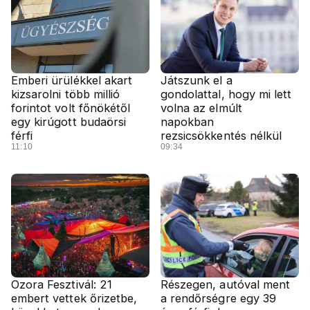
Emberi ürülékkel akart
Játszunk el a
kizsarolni több millió
gondolattal, hogy mi lett
forintot volt főnökétől
volna az elmúlt
egy kirúgott budaörsi
napokban
férfi
rezsicsökkentés nélkül
11:10
09:34
Ozora Fesztivál: 21
Részegen, autóval ment
embert vettek őrizetbe,
a rendőrségre egy 39