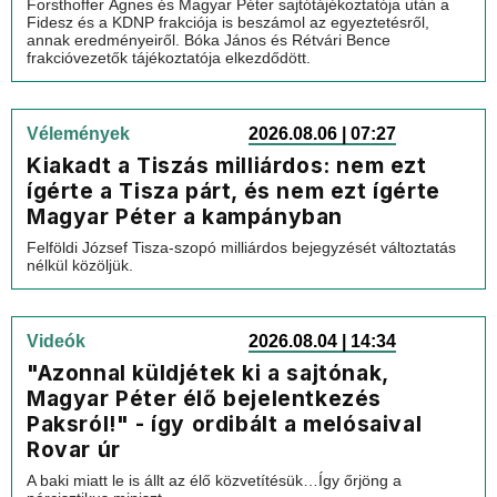
Forsthoffer Ágnes és Magyar Péter sajtótájékoztatója után a
Fidesz és a KDNP frakciója is beszámol az egyeztetésről,
annak eredményeiről. Bóka János és Rétvári Bence
frakcióvezetők tájékoztatója elkezdődött.
Vélemények
2026.08.06 | 07:27
Kiakadt a Tiszás milliárdos: nem ezt
ígérte a Tisza párt, és nem ezt ígérte
Magyar Péter a kampányban
Felföldi József Tisza-szopó milliárdos bejegyzését változtatás
nélkül közöljük.
Videók
2026.08.04 | 14:34
"Azonnal küldjétek ki a sajtónak,
Magyar Péter élő bejelentkezés
Paksról!" - így ordibált a melósaival
Rovar úr
A baki miatt le is állt az élő közvetítésük…Így őrjöng a