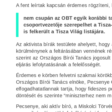
A fent leírtak kapcsán érdemes rögzíteni,
nem csupán az OBT egyik korábbi tag
csoportvezetője szerepelhet a Tisz
is felkerült a Tisza Világ listájára.
Az aktivista bírák testülete ahelyett, hogy
körülménynek a feltárásában vennének ré
szerint az Országos Bírói Tanács jogosult
eljárás lefolytatásának a felelősségét.
Érdemes e körben felvetni szakmai körökb
Országos Bírói Tanács elnöke, Pecsenye
elfogadhatatlannak tartja, hogy fideszes p
döntését és szerinte “miniszterhez nem mé
Pecsenye, aki aktív bíró, a Miskolci Törv