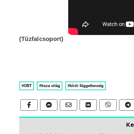
(Tűzfalcsoport)
#OBT
#tisza világ
#bírói függetlenség
Ke