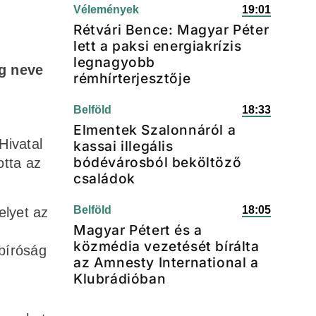
Vélemények
19:01
Rétvári Bence: Magyar Péter
lett a paksi energiakrízis
legnagyobb
ag neve
rémhírterjesztője
Belföld
18:33
Elmentek Szalonnáról a
Hivatal
kassai illegális
bódévárosból beköltöző
otta az
családok
Belföld
18:05
elyet az
Magyar Pétert és a
közmédia vezetését bírálta
 bíróság
az Amnesty International a
Klubrádióban