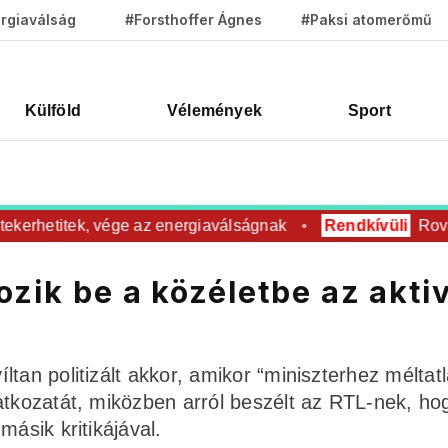
rgiaválság
#Forsthoffer Ágnes
#Paksi atomerőmű
Külföld
Vélemények
Sport
rhetitek, vége az energiaválságnak
Rendkívüli
Rovar úr 
zik be a közéletbe az akti
tan politizált akkor, amikor “miniszterhez méltat
atkozatát, miközben arról beszélt az RTL-nek, ho
másik kritikájával.