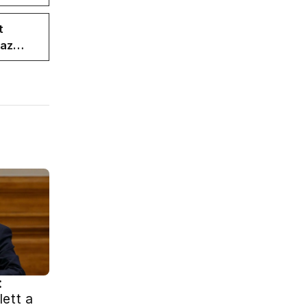
t
 az
:
ett a