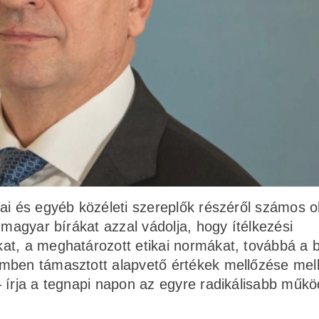
ai és egyéb közéleti szereplők részéről számos o
 magyar bírákat azzal vádolja, hogy ítélkezési
at, a meghatározott etikai normákat, továbbá a b
mben támasztott alapvető értékek mellőzése mell
 írja a tegnapi napon az egyre radikálisabb műkö