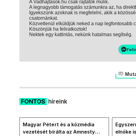
A Vadhajtások.hu csak rajtatok múlik.
A legnagyobb támogatás számunkra az, ha direktbe
Igyekszünk azoknak is megfelelni, akik a közösség
csatornánkat.
Közvetlenül elküldjük neked a nap legfontosabb ci
Köszönjük ha feliratkoztok!
Nektek egy kattintás, nekünk hatalmas segítség.
Feli
Muta
FONTOS
híreink
Magyar Pétert és a közmédia
Egyszerr
vezetését bírálta az Amnesty
elnöke 