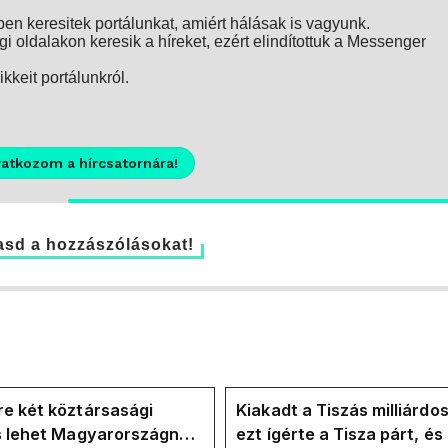
n keresitek portálunkat, amiért hálásak is vagyunk.
i oldalakon keresik a híreket, ezért elindítottuk a Messenger
kkeit portálunkról.
ratkozom a hírcsatornára!
sd a hozzászólásokat!
e két köztársasági
Kiakadt a Tiszás milliárdo
is lehet Magyarországnak
ezt ígérte a Tisza párt, é