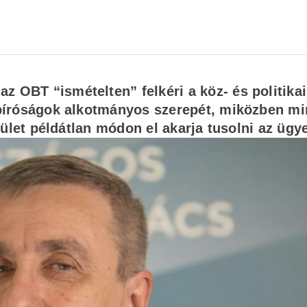
 OBT “ismételten” felkéri a köz- és politikai
a bíróságok alkotmányos szerepét, miközben m
estület példátlan módon el akarja tusolni az ügy