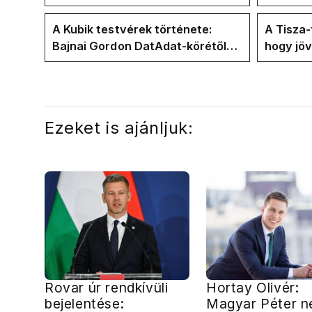
International a Klubrádióban
jövő hét
A Kubik testvérek története:
A Tisza
Bajnai Gordon DatAdat-körétől
hogy jö
az ECDA-n át Magyar Péter
az új kö
közvetlen stábjáig
Ezeket is ajánljuk:
Rovar úr rendkívüli
Hortay Olivér:
bejelentése:
Magyar Péter 