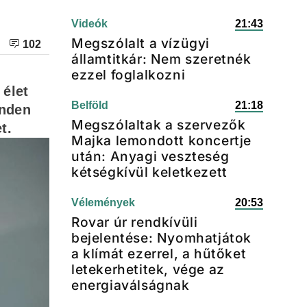
Videók
21:43
Megszólalt a vízügyi
102
államtitkár: Nem szeretnék
ezzel foglalkozni
 élet
Belföld
21:18
inden
Megszólaltak a szervezők
et.
Majka lemondott koncertje
után: Anyagi veszteség
kétségkívül keletkezett
Vélemények
20:53
Rovar úr rendkívüli
bejelentése: Nyomhatjátok
a klímát ezerrel, a hűtőket
letekerhetitek, vége az
energiaválságnak