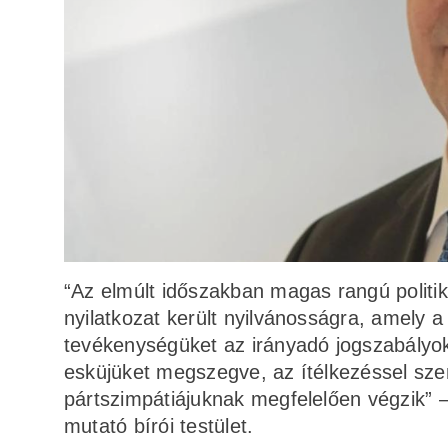
“Az elmúlt időszakban magas rangú politik
nyilatkozat került nyilvánosságra, amely a
tevékenységüket az irányadó jogszabályok
esküjüket megszegve, az ítélkezéssel sze
pártszimpátiájuknak megfelelően végzik” –
mutató bírói testület.