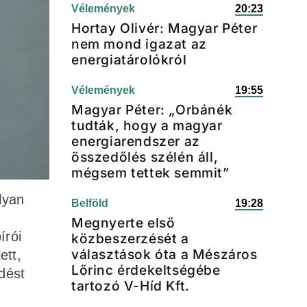
Vélemények
20:23
Hortay Olivér: Magyar Péter
nem mond igazat az
energiatárolókról
Vélemények
19:55
Magyar Péter: „Orbánék
tudták, hogy a magyar
energiarendszer az
összedőlés szélén áll,
mégsem tettek semmit”
lyan
Belföld
19:28
Megnyerte első
írói
közbeszerzését a
választások óta a Mészáros
ett,
Lőrinc érdekeltségébe
dést
tartozó V-Híd Kft.