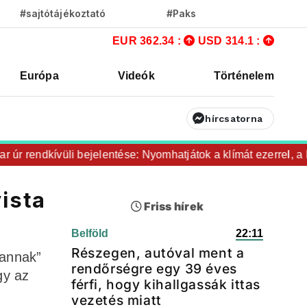
#sajtótájékoztató
#Paks
EUR 362.34 :
USD 314.1 :
Európa
Videók
Történelem
hírcsatorna
rendkívüli bejelentése: Nyomhatjátok a klímát ezerrel, a hűtő
vista
Friss hírek
Belföld
22:11
Részegen, autóval ment a
lannak”
rendőrségre egy 39 éves
gy az
férfi, hogy kihallgassák ittas
vezetés miatt