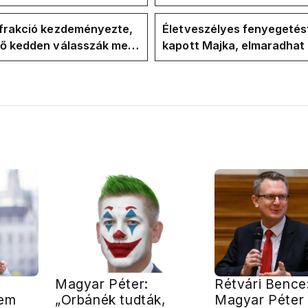
re
ezt ígérte Magyar Péter a
kampányban
-frakció kezdeményezte,
Életveszélyes fenyegetés
vő kedden válasszák meg
kapott Majka, elmaradhat
ztársasági elnököt
erdélyi koncertje
Magyar Péter:
Rétvári Bence
nem
„Orbánék tudták,
Magyar Péter l