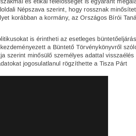
 szakmai és etikai felelősséget is egyaránt megal
loldali Népszava szerint, hogy rossznak minősítet
lyet korábban a kormány, az Országos Bírói Tan
litikusokat is érintheti az esetleges büntetőeljárás
s kezdeményezett a Büntető Törvénykönyvről szól
tja szerint minősülő személyes adattal visszaélés
datokat jogosulatlanul rögzíthette a Tisza Párt