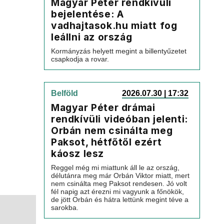
Magyar Péter rendkívüli
bejelentése: A
vadhajtasok.hu miatt fog
leállni az ország
Kormányzás helyett megint a billentyűzetet
csapkodja a rovar.
Belföld
2026.07.30 | 17:32
Magyar Péter drámai
rendkívüli videóban jelenti:
Orbán nem csinálta meg
Paksot, hétfőtől ezért
káosz lesz
Reggel még mi miattunk áll le az ország,
délutánra meg már Orbán Viktor miatt, mert
nem csinálta meg Paksot rendesen. Jó volt
fél napig azt érezni mi vagyunk a főnökök,
de jött Orbán és hátra lettünk megint téve a
sarokba.