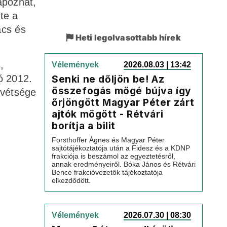
apozhat,
te a
ács és
Heti legolvasottabb hírek
,
Vélemények
2026.08.03 | 13:42
ó 2012.
Senki ne dőljön be! Az
összefogás mögé bújva így
 vétsége
őrjöngött Magyar Péter zárt
ajtók mögött - Rétvári
borítja a bilit
Forsthoffer Ágnes és Magyar Péter
sajtótájékoztatója után a Fidesz és a KDNP
frakciója is beszámol az egyeztetésről,
annak eredményeiről. Bóka János és Rétvári
Bence frakcióvezetők tájékoztatója
elkezdődött.
Vélemények
2026.07.30 | 08:30