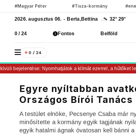
#Magyar Péter
#Tisza-kormány
#ene
2026. augusztus 06.
-
Berta,Bettina
32°
29°
0 / 24
Fontos
Belföld
0 / 24
i bejelentése: Nyomhatjátok a klímát ezerrel, a hűtőket leteke
Egyre nyíltabban avatko
Országos Bírói Tanács
A testület elnöke, Pecsenye Csaba már nyíl
minősítette a kormány egyik tagjának nyil
egyik hatalmi ágnak óvatosan kell bánni a 