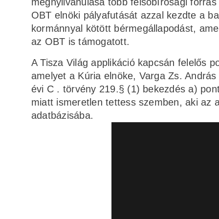
megnyilvánulása több felsőbírósági forrás
OBT elnöki pályafutását azzal kezdte a ba
kormánnyal kötött bérmegállapodást, ame
az OBT is támogatott.
A Tisza Világ applikáció kapcsán felelős po
amelyet a Kúria elnöke, Varga Zs. Andrá
évi C . törvény 219.§ (1) bekezdés a) pon
miatt ismeretlen tettess szemben, aki az a
adatbázisába.