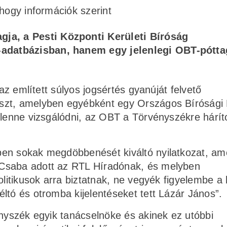
 hogy információk szerint
ja, a Pesti Központi Kerületi Bíróság
a-adatbázisban, hanem egy jelenlegi OBT-pótt
 az említett súlyos jogsértés gyanúját felvető
szt, amelyben egyébként egy Országos Bírósági 
 lenne vizsgálódni, az OBT a Törvényszékre hárít
en sokak megdöbbenését kiváltó nyilatkozat, am
 Csaba adott az RTL Híradónak, és melyben
olitikusok arra biztatnak, ne vegyék figyelembe a
ltó és otromba kijelentéseket tett Lázár János”.
ényszék egyik tanácselnöke és akinek ez utóbbi