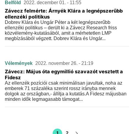
Belföld
2022. december 01. - 11:55
Závecz felmérte: Árnyék Klára a legnépszerűbb
ellenzéki politikus
Dobrev Klára és Ungár Péter a két legnépszerűbb
ellenzéki politikus – derült ki a Závecz Research friss
közvélemény-kutatásából, amit a mérhetetlen LMP
megbízásából végzett. Dobrev Klára és Ungár...
Vélemények
2022. november 26. - 21:19
Závecz: Május óta egymillió szavazót vesztett a
Fidesz
Az ellenzék pozíciói csak minimálisan javultak, noha az
emberek 71 százaléka szerint rossz irányba mennek
dolgok az országban,- állítja a kutatás.A Fidesz májusban
minden idők legmagasabb támogat...
1
2