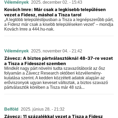
Vélemények
2025. december 02. - 15:43
Kovách Imre: Már csak a legkisebb településen
vezet a Fidesz, máshol a Tisza tarol
„A legtöbb településtípusban a Tisza a legnépszerűbb párt,
a Fidesz már csak a kisebb településeken vezet” – mondja
Kovách Imre a 444.hu-nak.
Vélemények
2025. november 04. - 21:42
Závecz: A biztos pártválasztóknál 48-37-re vezet
a Tisza a Fidesszel szemben
Mindkét nagy párt növelni tudta szavazótáborát az ősz
folyamán a Závecz Research októberi közvélemény-
kutatása szerint. A kedden közzétett adatok alapján az
erőviszonyok ugyan keveset változtak, a biztos szavazó
pártválasztók körében a Tisza már 48 szá...
Belföld
2025. június 28. - 21:32
Závecz: 11 százalékkal vezet a Tisza a Fidesz