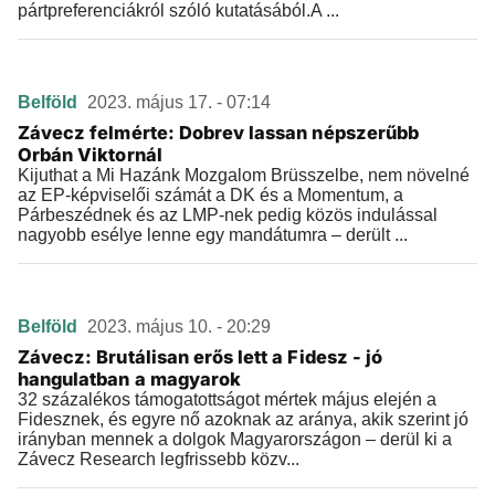
pártpreferenciákról szóló kutatásából.A ...
Belföld
2023. május 17. - 07:14
Závecz felmérte: Dobrev lassan népszerűbb
Orbán Viktornál
Kijuthat a Mi Hazánk Mozgalom Brüsszelbe, nem növelné
az EP-képviselői számát a DK és a Momentum, a
Párbeszédnek és az LMP-nek pedig közös indulással
nagyobb esélye lenne egy mandátumra – derült ...
Belföld
2023. május 10. - 20:29
Závecz: Brutálisan erős lett a Fidesz - jó
hangulatban a magyarok
32 százalékos támogatottságot mértek május elején a
Fidesznek, és egyre nő azoknak az aránya, akik szerint jó
irányban mennek a dolgok Magyarországon – derül ki a
Závecz Research legfrissebb közv...