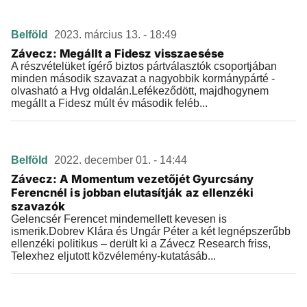
Belföld
2023. március 13. - 18:49
Závecz: Megállt a Fidesz visszaesése
A részvételüket ígérő biztos pártválasztók csoportjában
minden második szavazat a nagyobbik kormánypárté -
olvasható a Hvg oldalán.Lefékeződött, majdhogynem
megállt a Fidesz múlt év második feléb...
Belföld
2022. december 01. - 14:44
Závecz: A Momentum vezetőjét Gyurcsány
Ferencnél is jobban elutasítják az ellenzéki
szavazók
Gelencsér Ferencet mindemellett kevesen is
ismerik.Dobrev Klára és Ungár Péter a két legnépszerűbb
ellenzéki politikus – derült ki a Závecz Research friss,
Telexhez eljutott közvélemény-kutatásáb...