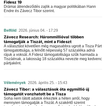
Fidesz 19
Drámai átrendeződés zajlik a magyar politikában Hann
Endre és Závecz Tibor szerint.
Belföld
2026. június 04. - 17:29
Závecz Research: Hárommillióval többen
támogatják a Tiszát, mint a Fideszt
A választást követően még magasabbra ugrott a Tisza Párt
támogatottsága, a felnőtt népesség 57 százaléka adná
rájuk a voksát. A Fidesz támogatottsága szűk harmada a
Tiszáénak, a lakosság 18 százaléka nevezte meg kedvenc
pártjaként.
Vélemények
2026. április 25. - 15:43
Závecz Tibor: a választások óta egymillió új
támogatót vonzhatott be a Tisza
Soha nem látott adatok érkeztek a héten arról, hogy
mennyien támogatják a Tiszát. A szakértő szerint