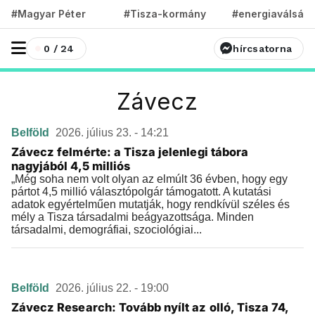
#Magyar Péter
#Tisza-kormány
#energiaválság
0 / 24
hírcsatorna
Závecz
Belföld
2026. július 23. - 14:21
Závecz felmérte: a Tisza jelenlegi tábora
nagyjából 4,5 milliós
„Még soha nem volt olyan az elmúlt 36 évben, hogy egy
pártot 4,5 millió választópolgár támogatott. A kutatási
adatok egyértelműen mutatják, hogy rendkívül széles és
mély a Tisza társadalmi beágyazottsága. Minden
társadalmi, demográfiai, szociológiai...
Belföld
2026. július 22. - 19:00
Závecz Research: Tovább nyílt az olló, Tisza 74,