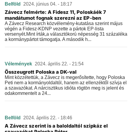
Belföld
2024. június 04. - 18:17
Závecz felmérte: A Fidesz 11, Poloskáék 7
mandátumot fognak szerezni az EP-ben
A Závecz Research közvélemény-kutatása szerint május
végén a Fidesz-KDNP vezette a pártok EP-lista
versenyét.Mint írták,a választókorú népesség 31 százaléka
a kormánypártot támogatja. A második h...
Vélemények
2024. április 22. - 21:54
Összeugrott Poloska a DK-val
Mint közzétettük, a Závecz is megerősítette, hogy Poloska
Peti nem a kormányoldaltól, hanem az ellenzéktől szívja el
a szavazókat. A nárcisztikus idióta rögtön meg is jelent és
odakommentelt a 24...
Belföld
2024. április 22. - 18:46
A Závecz szerint is a baloldaltól szipkáz el
szavazókat Poloska Péter