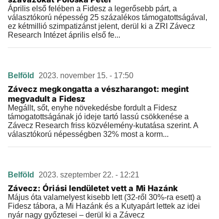
Április első felében a Fidesz a legerősebb párt, a
választókorú népesség 25 százalékos támogatottságával,
ez kétmillió szimpatizánst jelent, derül ki a ZRI Závecz
Research Intézet április első fe...
Belföld
2023. november 15. - 17:50
Závecz megkongatta a vészharangot: megint
megvadult a Fidesz
Megállt, sőt, enyhe növekedésbe fordult a Fidesz
támogatottságának jó ideje tartó lassú csökkenése a
Závecz Research friss közvélemény-kutatása szerint. A
választókorú népességben 32% most a korm...
Belföld
2023. szeptember 22. - 12:21
Závecz: Óriási lendületet vett a Mi Hazánk
Május óta valamelyest kisebb lett (32-ről 30%-ra esett) a
Fidesz tábora, a Mi Hazánk és a Kutyapárt lettek az idei
nyár nagy győztesei – derül ki a Závecz