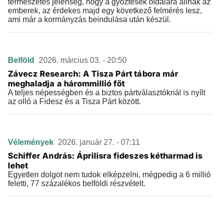
természetes jelenség, hogy a győztesek oldalára állnak az
emberek, az érdekes majd egy következő felmérés lesz,
ami már a kormányzás beindulása után készül.
Belföld
2026. március 03. - 20:50
Závecz Research: A Tisza Párt tábora már
meghaladja a hárommillió főt
A teljes népességben és a biztos pártválasztóknál is nyílt
az olló a Fidesz és a Tisza Párt között.
Vélemények
2026. január 27. - 07:11
Schiffer András: Áprilisra fideszes kétharmad is
lehet
Egyetlen dolgot nem tudok elképzelni, mégpedig a 6 millió
feletti, 77 százalékos belföldi részvételt.