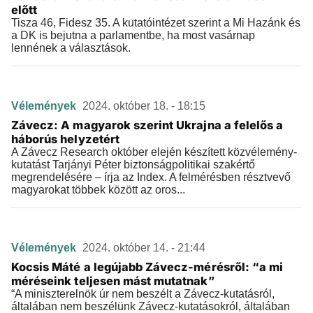
előtt
Tisza 46, Fidesz 35. A kutatóintézet szerint a Mi Hazánk és
a DK is bejutna a parlamentbe, ha most vasárnap
lennének a választások.
Vélemények
2024. október 18. - 18:15
Závecz: A magyarok szerint Ukrajna a felelős a
háborús helyzetért
A Závecz Research október elején készített közvélemény-
kutatást Tarjányi Péter biztonságpolitikai szakértő
megrendelésére – írja az Index. A felmérésben résztvevő
magyarokat többek között az oros...
Vélemények
2024. október 14. - 21:44
Kocsis Máté a legújabb Závecz-mérésről: “a mi
méréseink teljesen mást mutatnak”
“A miniszterelnök úr nem beszélt a Závecz-kutatásról,
általában nem beszélünk Závecz-kutatásokról, általában