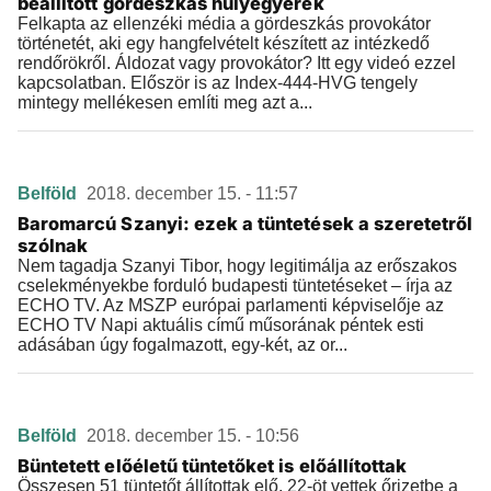
beállított gördeszkás hülyegyerek
Felkapta az ellenzéki média a gördeszkás provokátor
történetét, aki egy hangfelvételt készített az intézkedő
rendőrökről. Áldozat vagy provokátor? Itt egy videó ezzel
kapcsolatban. Először is az Index-444-HVG tengely
mintegy mellékesen említi meg azt a...
Belföld
2018. december 15. - 11:57
Baromarcú Szanyi: ezek a tüntetések a szeretetről
szólnak
Nem tagadja Szanyi Tibor, hogy legitimálja az erőszakos
cselekményekbe forduló budapesti tüntetéseket – írja az
ECHO TV. Az MSZP európai parlamenti képviselője az
ECHO TV Napi aktuális című műsorának péntek esti
adásában úgy fogalmazott, egy-két, az or...
Belföld
2018. december 15. - 10:56
Büntetett előéletű tüntetőket is előállítottak
Összesen 51 tüntetőt állítottak elő, 22-öt vettek őrizetbe a