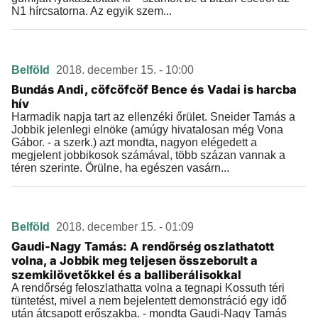
N1 hírcsatorna. Az egyik szem...
Belföld
2018. december 15. - 10:00
Bundás Andi, cöfcöfcöf Bence és Vadai is harcba
hív
Harmadik napja tart az ellenzéki őrület. Sneider Tamás a
Jobbik jelenlegi elnöke (amúgy hivatalosan még Vona
Gábor. - a szerk.) azt mondta, nagyon elégedett a
megjelent jobbikosok számával, több százan vannak a
téren szerinte. Örülne, ha egészen vasárn...
Belföld
2018. december 15. - 01:09
Gaudi-Nagy Tamás: A rendőrség oszlathatott
volna, a Jobbik meg teljesen összeborult a
szemkilövetőkkel és a balliberálisokkal
A rendőrség feloszlathatta volna a tegnapi Kossuth téri
tüntetést, mivel a nem bejelentett demonstráció egy idő
után átcsapott erőszakba. - mondta Gaudi-Nagy Tamás