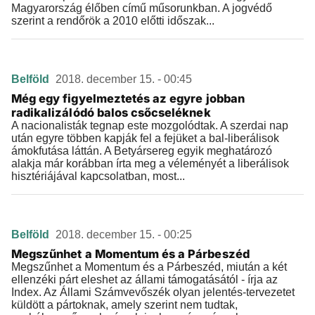
Magyarország élőben című műsorunkban. A jogvédő
szerint a rendőrök a 2010 előtti időszak...
Belföld
2018. december 15. - 00:45
Még egy figyelmeztetés az egyre jobban
radikalizálódó balos csőcseléknek
A nacionalisták tegnap este mozgolódtak. A szerdai nap
után egyre többen kapják fel a fejüket a bal-liberálisok
ámokfutása láttán. A Betyársereg egyik meghatározó
alakja már korábban írta meg a véleményét a liberálisok
hisztériájával kapcsolatban, most...
Belföld
2018. december 15. - 00:25
Megszűnhet a Momentum és a Párbeszéd
Megszűnhet a Momentum és a Párbeszéd, miután a két
ellenzéki párt eleshet az állami támogatásától - írja az
Index. Az Állami Számvevőszék olyan jelentés-tervezetet
küldött a pártoknak, amely szerint nem tudtak,