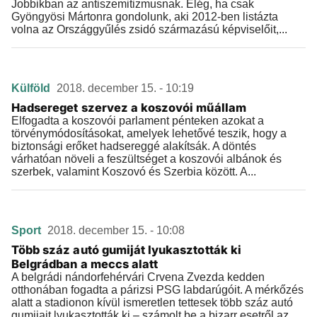
Jobbikban az antiszemitizmusnak. Elég, ha csak
Gyöngyösi Mártonra gondolunk, aki 2012-ben listázta
volna az Országgyűlés zsidó származású képviselőit,...
Külföld
2018. december 15. - 10:19
Hadsereget szervez a koszovói műállam
Elfogadta a koszovói parlament pénteken azokat a
törvénymódosításokat, amelyek lehetővé teszik, hogy a
biztonsági erőket hadsereggé alakítsák. A döntés
várhatóan növeli a feszültséget a koszovói albánok és
szerbek, valamint Koszovó és Szerbia között. A...
Sport
2018. december 15. - 10:08
Több száz autó gumiját lyukasztották ki
Belgrádban a meccs alatt
A belgrádi nándorfehérvári Crvena Zvezda kedden
otthonában fogadta a párizsi PSG labdarúgóit. A mérkőzés
alatt a stadionon kívül ismeretlen tettesek több száz autó
gumijait lyukasztották ki – számolt be a bizarr esetről az