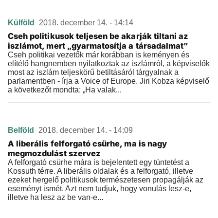
Külföld
2018. december 14. - 14:14
Cseh politikusok teljesen be akarják tiltani az
iszlámot, mert „gyarmatosítja a társadalmat”
Cseh politikai vezetők már korábban is keményen és
elítélő hangnemben nyilatkoztak az iszlámról, a képviselők
most az iszlám teljeskörű betiltásáról tárgyalnak a
parlamentben - írja a Voice of Europe. Jiri Kobza képviselő
a következőt mondta: „Ha valak...
Belföld
2018. december 14. - 14:09
A liberális felforgató csürhe, ma is nagy
megmozdulást szervez
A felforgató csürhe mára is bejelentett egy tüntetést a
Kossuth térre. A liberális oldalak és a felforgató, illetve
ezeket hergelő politikusok természetesen propagálják az
eseményt ismét. Azt nem tudjuk, hogy vonulás lesz-e,
illetve ha lesz az be van-e...