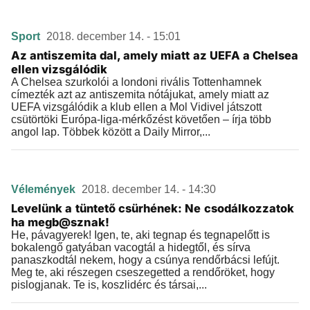
Sport
2018. december 14. - 15:01
Az antiszemita dal, amely miatt az UEFA a Chelsea
ellen vizsgálódik
A Chelsea szurkolói a londoni rivális Tottenhamnek
címezték azt az antiszemita nótájukat, amely miatt az
UEFA vizsgálódik a klub ellen a Mol Vidivel játszott
csütörtöki Európa-liga-mérkőzést követően – írja több
angol lap. Többek között a Daily Mirror,...
Vélemények
2018. december 14. - 14:30
Levelünk a tüntető csürhének: Ne csodálkozzatok
ha megb@sznak!
He, pávagyerek! Igen, te, aki tegnap és tegnapelőtt is
bokalengő gatyában vacogtál a hidegtől, és sírva
panaszkodtál nekem, hogy a csúnya rendőrbácsi lefújt.
Meg te, aki részegen cseszegetted a rendőröket, hogy
pislogjanak. Te is, koszlidérc és társai,...