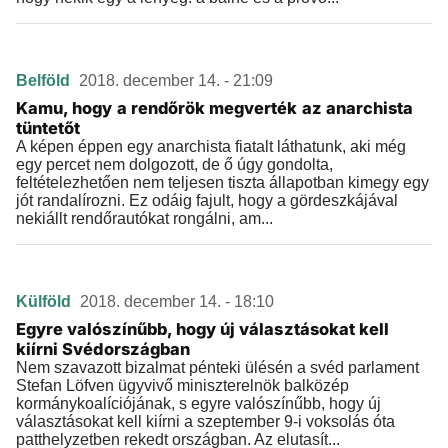
Belföld
2018. december 14. - 21:09
Kamu, hogy a rendőrök megverték az anarchista
tüntetőt
A képen éppen egy anarchista fiatalt láthatunk, aki még
egy percet nem dolgozott, de ő úgy gondolta,
feltételezhetően nem teljesen tiszta állapotban kimegy egy
jót randalírozni. Ez odáig fajult, hogy a gördeszkájával
nekiállt rendőrautókat rongálni, am...
Külföld
2018. december 14. - 18:10
Egyre valószínűbb, hogy új választásokat kell
kiírni Svédországban
Nem szavazott bizalmat pénteki ülésén a svéd parlament
Stefan Löfven ügyvivő miniszterelnök balközép
kormánykoalíciójának, s egyre valószínűbb, hogy új
választásokat kell kiírni a szeptember 9-i voksolás óta
patthelyzetben rekedt országban. Az elutasít...