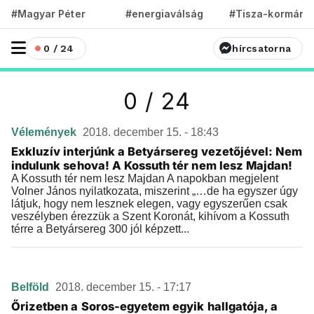
#Magyar Péter
#energiaválság
#Tisza-kormány
0 / 24
hírcsatorna
0 / 24
Vélemények
2018. december 15. - 18:43
Exkluzív interjúnk a Betyársereg vezetőjével: Nem
indulunk sehova! A Kossuth tér nem lesz Majdan!
A Kossuth tér nem lesz Majdan A napokban megjelent
Volner János nyilatkozata, miszerint „…de ha egyszer úgy
látjuk, hogy nem lesznek elegen, vagy egyszerűen csak
veszélyben érezzük a Szent Koronát, kihívom a Kossuth
térre a Betyársereg 300 jól képzett...
Belföld
2018. december 15. - 17:17
Őrizetben a Soros-egyetem egyik hallgatója, a