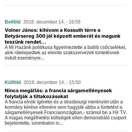
Belföld
2018. december 14. - 16:59
Volner János: kihívom a Kossuth térre a
Betyársereg 300 jól képzett emberét és magunk
teszünk rendet...
A Mi Hazánk politikusa figyelmeztette a ballib csőcseléket,
akik rátelepedtek az eleinte szakszervezeti tüntetésnek
indult eseményre...
Külföld
2018. december 14. - 15:50
Nincs megállás: a francia sárgamellényesek
folytatják a tiltakozásokat
A francia elnök ígéretei és a strasbourgi merénylet után a
kormány kérése ellenére sem hagyják abba a tüntetést a
sárgamellényesek Franciaországban,- számol be a Hír TV.
A magas megélhetési költségek ellen demonstráló csoport
bejelentette, szombaton is...