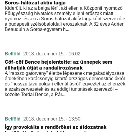
Soros-hálózat aktív tagja
Kiderült, ki az a belga férfi, aki ellen a Központi nyomozó
Főügyészség hivatalos személy elleni erőszak miatt
nyomoz, és aki a Soros-hálózat aktív tagjaként szervezője
a budapesti szélsőbaloldali erőszaknak. A 32 éves Adrien
Beauduin a Soros-egyetem h...
Belföld
2018. december 15. - 16:02
Cöf-cöf Bence bejelentette: az ünnepek sem
állhatják útját a randalírozásnak
A “rabszolgatörvény” életbe lépésének megakadályozása
érdekében karácsonyig kitartó országos demonstrációkról
és “hosszú távú polgári ellenállásról” egyeztet az ellenzék,
a szakszervezetek és az eddigi tüntetések szervezői –
közölte Tordai Bence, a Pár...
Belföld
2018. december 15. - 13:50
Így provokálta a rendőröket az áldozatnak