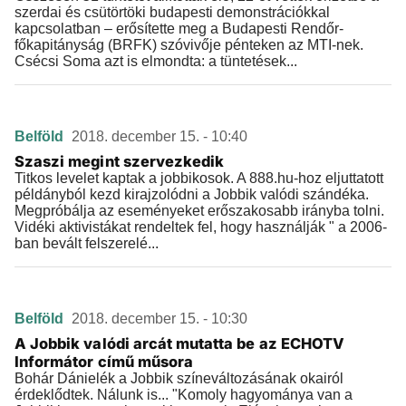
szerdai és csütörtöki budapesti demonstrációkkal
kapcsolatban – erősítette meg a Budapesti Rendőr-
főkapitányság (BRFK) szóvivője pénteken az MTI-nek.
Csécsi Soma azt is elmondta: a tüntetések...
Belföld
2018. december 15. - 10:40
Szaszi megint szervezkedik
Titkos levelet kaptak a jobbikosok. A 888.hu-hoz eljuttatott
példányból kezd kirajzolódni a Jobbik valódi szándéka.
Megpróbálja az eseményeket erőszakosabb irányba tolni.
Vidéki aktivistákat rendeltek fel, hogy használják " a 2006-
ban bevált felszerelé...
Belföld
2018. december 15. - 10:30
A Jobbik valódi arcát mutatta be az ECHOTV
Informátor című műsora
Bohár Dánielék a Jobbik színeváltozásának okairól
érdeklődtek. Nálunk is... "Komoly hagyománya van a