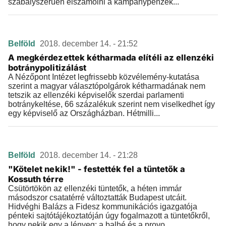
szabályszerűen elszámolni a kampánypénzek...
Belföld
2018. december 14. - 21:52
A megkérdezettek kétharmada elítéli az ellenzéki
botránypolitizálást
A Nézőpont Intézet legfrissebb közvélemény-kutatása
szerint a magyar választópolgárok kétharmadának nem
tetszik az ellenzéki képviselők szerdai parlamenti
botránykeltése, 66 százalékuk szerint nem viselkedhet így
egy képviselő az Országházban. Hétmilli...
Belföld
2018. december 14. - 21:28
"Kötelet nekik!" - festették fel a tüntetők a
Kossuth térre
Csütörtökön az ellenzéki tüntetők, a héten immár
másodszor csatatérré változtatták Budapest utcáit.
Hidvéghi Balázs a Fidesz kommunikációs igazgatója
pénteki sajtótájékoztatóján úgy fogalmazott a tüntetőkről,
hogy nekik egy a lényeg: a balhé és a provo...