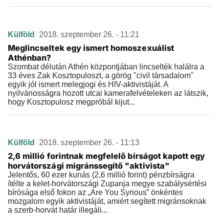
Külföld
2018. szeptember 26. - 11:21
Meglincseltek egy ismert homoszexuálist
Athénban?
Szombat délután Athén központjában lincselték halálra a
33 éves Zak Kosztopuloszt, a görög "civil társadalom"
egyik jól ismert melegjogi és HIV-aktivistáját. A
nyilvánosságra hozott utcai kamerafelvételeken az látszik,
hogy Kosztopulosz megpróbál kijut...
Külföld
2018. szeptember 26. - 11:13
2,6 millió forintnak megfelelő bírságot kapott egy
horvátországi migránssegítő "aktivista"
Jelentős, 60 ezer kunás (2,6 millió forint) pénzbírságra
ítélte a kelet-horvátországi Zupanja megye szabálysértési
bírósága első fokon az „Are You Syrious” önkéntes
mozgalom egyik aktivistáját, amiért segített migránsoknak
a szerb-horvát határ illegáli...