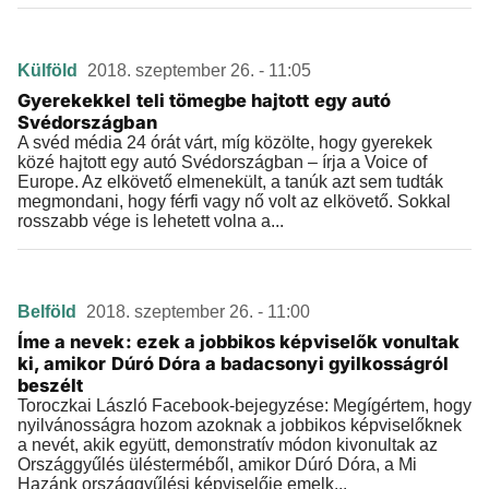
Külföld
2018. szeptember 26. - 11:05
Gyerekekkel teli tömegbe hajtott egy autó
Svédországban
A svéd média 24 órát várt, míg közölte, hogy gyerekek
közé hajtott egy autó Svédországban – írja a Voice of
Europe. Az elkövető elmenekült, a tanúk azt sem tudták
megmondani, hogy férfi vagy nő volt az elkövető. Sokkal
rosszabb vége is lehetett volna a...
Belföld
2018. szeptember 26. - 11:00
Íme a nevek: ezek a jobbikos képviselők vonultak
ki, amikor Dúró Dóra a badacsonyi gyilkosságról
beszélt
Toroczkai László Facebook-bejegyzése: Megígértem, hogy
nyilvánosságra hozom azoknak a jobbikos képviselőknek
a nevét, akik együtt, demonstratív módon kivonultak az
Országgyűlés ülésterméből, amikor Dúró Dóra, a Mi
Hazánk országgyűlési képviselője emelk...