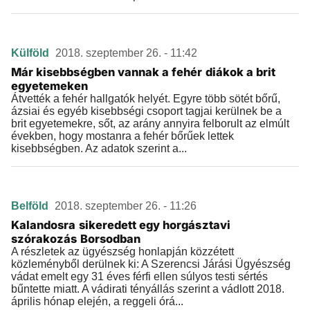
Külföld
2018. szeptember 26. - 11:42
Már kisebbségben vannak a fehér diákok a brit
egyetemeken
Átvették a fehér hallgatók helyét. Egyre több sötét bőrű,
ázsiai és egyéb kisebbségi csoport tagjai kerülnek be a
brit egyetemekre, sőt, az arány annyira felborult az elmúlt
években, hogy mostanra a fehér bőrűek lettek
kisebbségben. Az adatok szerint a...
Belföld
2018. szeptember 26. - 11:26
Kalandosra sikeredett egy horgásztavi
szórakozás Borsodban
A részletek az ügyészség honlapján közzétett
közleményből derülnek ki: A Szerencsi Járási Ügyészség
vádat emelt egy 31 éves férfi ellen súlyos testi sértés
bűntette miatt. A vádirati tényállás szerint a vádlott 2018.
április hónap elején, a reggeli órá...