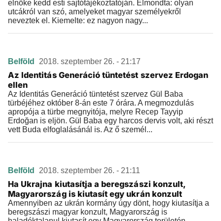
elnöke kedd esti sajtótájékoztatóján. Elmondta: olyan
utcákról van szó, amelyeket magyar személyekről
neveztek el. Kiemelte: ez nagyon nagy...
Belföld
2018. szeptember 26. - 21:17
Az Identitás Generáció tüntetést szervez Erdogan
ellen
Az Identitás Generáció tüntetést szervez Gül Baba
türbéjéhez október 8-án este 7 órára. A megmozdulás
apropója a türbe megnyitója, melyre Recep Tayyip
Erdoğan is eljön. Gül Baba egy harcos dervis volt, aki részt
vett Buda elfoglalásánál is. Az ő személ...
Belföld
2018. szeptember 26. - 21:11
Ha Ukrajna kiutasítja a beregszászi konzult,
Magyarország is kiutasít egy ukrán konzult
Amennyiben az ukrán kormány úgy dönt, hogy kiutasítja a
beregszászi magyar konzult, Magyarország is
haladéktalanul kiutasít egy Magyarország területén