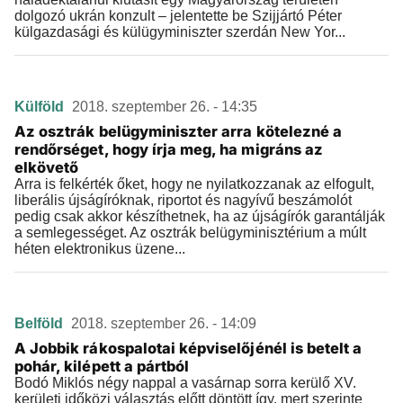
dolgozó ukrán konzult – jelentette be Szijjártó Péter
külgazdasági és külügyminiszter szerdán New Yor...
Külföld
2018. szeptember 26. - 14:35
Az osztrák belügyminiszter arra kötelezné a
rendőrséget, hogy írja meg, ha migráns az
elkövető
Arra is felkérték őket, hogy ne nyilatkozzanak az elfogult,
liberális újságíróknak, riportot és nagyívű beszámolót
pedig csak akkor készíthetnek, ha az újságírók garantálják
a semlegességet. Az osztrák belügyminisztérium a múlt
héten elektronikus üzene...
Belföld
2018. szeptember 26. - 14:09
A Jobbik rákospalotai képviselőjénél is betelt a
pohár, kilépett a pártból
Bodó Miklós négy nappal a vasárnap sorra kerülő XV.
kerületi időközi választás előtt döntött így, mert szerinte