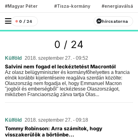
#Magyar Péter
#Tisza-kormány
#energiaválság
0 / 24
hírcsatorna
0 / 24
Külföld
2018. szeptember 27. - 09:52
Salvini nem fogad el leckéztetést Macrontól
Az olasz belügyminiszter és kormányfőhelyettes a francia
elnök korábbi kijelentéseire reagálva szerdán közölte:
Olaszország nem fogadja el, hogy Emmanuel Macron
"jogból és emberségből" leckéztesse Olaszországot,
miközben Franciaország zárva tartja Olas...
Külföld
2018. szeptember 27. - 09:18
Tommy Robinson: Arra számítok, hogy
visszakerülök a börtönbe...