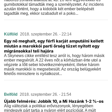
gumibotokkal támadták meg a személyzetet. Az incidens
azután történt, hogy a kidobók két ember belépését
tagadták meg, ekkor szabadult el a poko...
Külföld
2018. szeptember 26. - 22:14
Egy nő meghalt, egy férfi karját amputálni kellett
miután a marokkói parti őrség tüzet nyitott egy
migránsokkal teli hajóra
A Skynews cikke említést tesz arról is, hogy három másik
ember megsérült. A 22 éves nőt a kórházban érte utol a
végzete a lőtt sebei következményeként, illetve három
másik marokkói is megsebesült. Az ország belügyekért
felelős minisztere is nyilatkozot...
Belföld
2018. szeptember 26. - 21:54
Újabb felmérés: Jobbik 10, a Mi Hazánk 1-2 %-os
Alig változtak a politikai erőviszonyok, lényegében
mindegyik párt tartja a nyáron elért pozícióját. A múlt