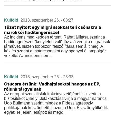
Külföld
2018. szeptember 26. - 08:27
Tüzet nyitott egy migránsokkal teli csónakra a
marokkói haditengerészet
Az incidens még kedden történt. Rabat állítása szerint a
haditengerészet "kénytelen volt" tűz alá venni a migránsok
járművét, hiszen többszöri felszólításra sem állt meg. A
közlés szerint a motorcsónakot egy spanyol állampolgár
vezette. Az incidens nem...
Külföld
2018. szeptember 25. - 23:33
Csúcsra értünk: Vadhajtásoktól hangos az EP,
rólunk tárgyalnak
Az európai szocialisták frakcióvezetőjénél is kiverte a
biztosítékot Ujhelyi „felakasztása”,-írja a magyar narancs.
Udo Bullmann szerint mindez a Fidesz agresszív
politikájának köszönhető, hazudja Udo. És szörnyülködik
egyet: Teljesen lesújtott és megd...