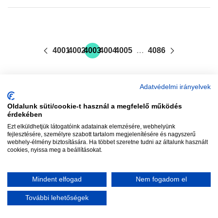
4001
4002
4003
4004
4005
…
4086
Adatvédelmi irányelvek
Oldalunk süti/cookie-t használ a megfelelő működés
vadhajtások
érdekében
Ezt elküldhetjük látogatóink adatainak elemzésére, webhelyünk
fejlesztésére, személyre szabott tartalom megjelenítésére és nagyszerű
webhely-élmény biztosítására. Ha többet szeretne tudni az általunk használt
Szerkesztőség:
szerk@vadhajtasok.hu
cookies, nyissa meg a beállításokat.
Modi:
moderator@vadhajtasok.hu
Adatvédelem
Impresszum
Szerzői jogok
Mindent elfogad
Nem fogadom el
2018 Vadhajtások.hu
További lehetőségek