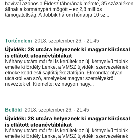
havival azonos a Fidesz táborának mérete, 35 százalékon
állnak a kormánypárt mögött – ez 2,8 milliós
támogatottság. A Jobbik három hónapja 10 sz...
Történelem
2018. szeptember 26. - 21:45
Újvidék: 28 utcára helyeznek ki magyar kiírással
is ellátott utcanévtáblákat
Néhány utcára már fel is kerültek az új, kétnyelvű táblák
emelte ki Erdély Lenke, a VMSZ újvidéki szervezetének
elnöke kedd esti sajtótájékoztatóján. Elmondta: olyan
utcákról van szó, amelyeket magyar személyekről
neveztek el. Kiemelte: ez nagyon nagy...
Belföld
2018. szeptember 26. - 21:45
Újvidék: 28 utcára helyeznek ki magyar kiírással
is ellátott utcanévtáblákat
Néhány utcára már fel is kerültek az új, kétnyelvű táblák
emelte ki Erdély Lenke, a VMSZ újvidéki szervezetének