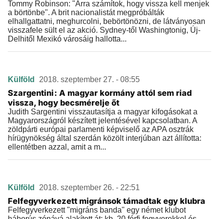
Tommy Robinson: "Arra számítok, hogy vissza kell menjek
a börtönbe". A brit nacionalistát megpróbálták
elhallgattatni, meghurcolni, bebörtönözni, de látványosan
visszafele sült el az akció. Sydney-től Washingtonig, Új-
Delhitől Mexikó városáig hallotta...
Külföld
2018. szeptember 27. - 08:55
Szargentini: A magyar kormány attól sem riad
vissza, hogy becsmérelje őt
Judith Sargentini visszautasítja a magyar kifogásokat a
Magyarországról készített jelentésével kapcsolatban. A
zöldpárti európai parlamenti képviselő az APA osztrák
hírügynökség által szerdán közölt interjúban azt állította:
ellentétben azzal, amit a m...
Külföld
2018. szeptember 26. - 22:51
Felfegyverkezett migránsok támadtak egy klubra
Felfegyverkezett "migráns banda" egy német klubot
háborús zónává alakított át: kb. 20 férfi fegyverekkel és