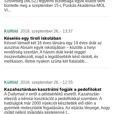
Szövetség (MLSZ) fegyelmi bizottsága egyik klubot sem
büntette meg a szeptember 15-i, Puskás Akadémia-MOL
Vi...
Külföld
2018. szeptember 26. - 13:37
Késelés egy tiroli iskolában
Késsel támadt két 16 éves társára egy 19 éves diák az
ausztriai Absam egyik iskolájában – közölte a helyi
rendőrség szerdán. A három diák kedd reggel
összevitatkozott, majd a legidősebbik kést rántott, és
mellkason, illetve nyakon szúrta két fiatalabb...
Külföld
2018. szeptember 26. - 12:35
Kazahsztánban kasztrálni fogják a pedofilokat
A Dailymail ir erről a példaértékű esetről. Kazahsztán
elkezdi a kémiai kasztrációt a pedofilokkal szemben. A
hatóságok már 2000 injekciót készítettek elő idén a
gyermek molesztálók fogadására. Az eljárás lényege, hogy
műtét nélkül működés képtelenné t...