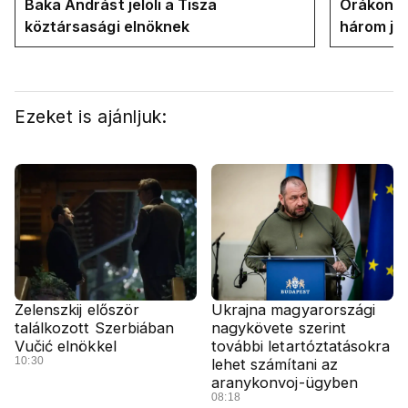
Baka Andrást jelöli a Tisza
Órákon b
köztársasági elnöknek
három jel
államfőt 
Ezeket is ajánljuk:
Zelenszkij először
Ukrajna magyarországi
találkozott Szerbiában
nagykövete szerint
Vučić elnökkel
további letartóztatásokra
10:30
lehet számítani az
aranykonvoj-ügyben
08:18