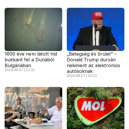
1600 éve nem látott híd
„Betegség és őrület” –
bukkant fel a Dunából
Donald Trump durván
Bulgáriában
nekiment az elektromos
2026.08.07 | 21:31
autósoknak
2026.08.07 | 20:12