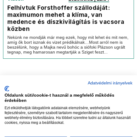
Felhívtuk Forsthoffer szállodáját:
maximumon mehet a klíma, van
medence és díszkivilágítás is vacsora
közben
Nekünk ne mondják már meg ezek, hogy mit lehet és mit nem,
amíg ők bort isznak és vizet prédikálnak…Most arról nem is
beszélünk, hogy a Majka nevű bohóc a siófoki Plázson ugrált
tegnap, meg hamarosan megtartják a Sziget feszt...
Adatvédelmi irányelvek
Oldalunk süti/cookie-t használ a megfelelő működés
vadhajtások
érdekében
Ezt elküldhetjük látogatóink adatainak elemzésére, webhelyünk
fejlesztésére, személyre szabott tartalom megjelenítésére és nagyszerű
webhely-élmény biztosítására. Ha többet szeretne tudni az általunk használt
Szerkesztőség:
szerk@vadhajtasok.hu
cookies, nyissa meg a beállításokat.
Modi:
moderator@vadhajtasok.hu
Adatvédelem
Impresszum
Szerzői jogok