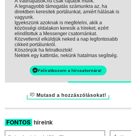
A Vadhajtások.hu csak rajtatok múlik.
A legnagyobb támogatás számunkra az, ha
direktben keresitek portálunkat, amiért hálásak is
vagyunk.
Igyekszünk azoknak is megfelelni, akik a
közösségi oldalakon keresik a híreket, ezért
elindítottuk a Messenger csatornánkat.
Közvetlenül elküldjük neked a nap legfontosabb
cikkeit portálunkról.
Köszönjük ha feliratkoztok!
Nektek egy kattintás, nekünk hatalmas segítség.
Feliratkozom a hírcsatornára!
Mutasd a hozzászólásokat!
FONTOS
híreink