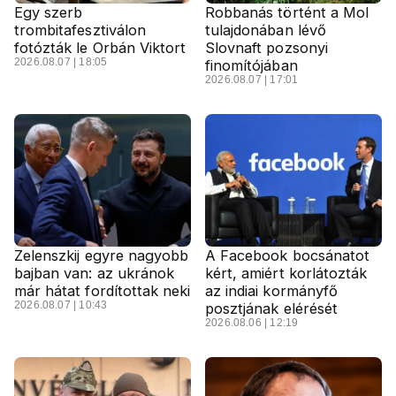
Egy szerb
Robbanás történt a Mol
trombitafesztiválon
tulajdonában lévő
fotózták le Orbán Viktort
Slovnaft pozsonyi
2026.08.07 | 18:05
finomítójában
2026.08.07 | 17:01
Zelenszkij egyre nagyobb
A Facebook bocsánatot
bajban van: az ukránok
kért, amiért korlátozták
már hátat fordítottak neki
az indiai kormányfő
2026.08.07 | 10:43
posztjának elérését
2026.08.06 | 12:19