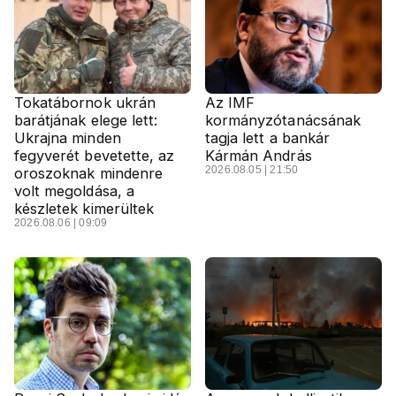
Tokatábornok ukrán
Az IMF
barátjának elege lett:
kormányzótanácsának
Ukrajna minden
tagja lett a bankár
fegyverét bevetette, az
Kármán András
2026.08.05 | 21:50
oroszoknak mindenre
volt megoldása, a
készletek kimerültek
2026.08.06 | 09:09