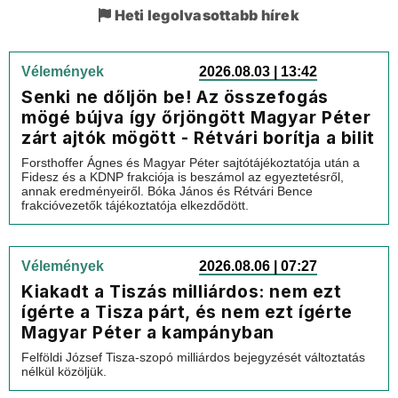
Heti legolvasottabb hírek
Vélemények
2026.08.03 | 13:42
Senki ne dőljön be! Az összefogás
mögé bújva így őrjöngött Magyar Péter
zárt ajtók mögött - Rétvári borítja a bilit
Forsthoffer Ágnes és Magyar Péter sajtótájékoztatója után a
Fidesz és a KDNP frakciója is beszámol az egyeztetésről,
annak eredményeiről. Bóka János és Rétvári Bence
frakcióvezetők tájékoztatója elkezdődött.
Vélemények
2026.08.06 | 07:27
Kiakadt a Tiszás milliárdos: nem ezt
ígérte a Tisza párt, és nem ezt ígérte
Magyar Péter a kampányban
Felföldi József Tisza-szopó milliárdos bejegyzését változtatás
nélkül közöljük.