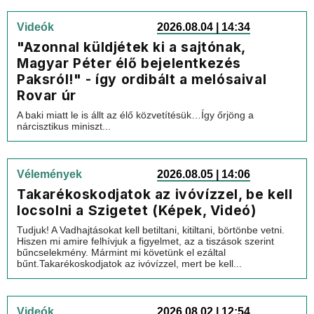
Videók
2026.08.04 | 14:34
"Azonnal küldjétek ki a sajtónak,
Magyar Péter élő bejelentkezés
Paksról!" - így ordibált a melósaival
Rovar úr
A baki miatt le is állt az élő közvetítésük…Így őrjöng a
nárcisztikus miniszt...
Vélemények
2026.08.05 | 14:06
Takarékoskodjatok az ivóvízzel, be kell
locsolni a Szigetet (Képek, Videó)
Tudjuk! A Vadhajtásokat kell betiltani, kitiltani, börtönbe vetni.
Hiszen mi amire felhívjuk a figyelmet, az a tiszások szerint
bűncselekmény. Mármint mi követünk el ezáltal
bűnt.Takarékoskodjatok az ivóvízzel, mert be kell...
Videók
2026.08.02 | 12:54