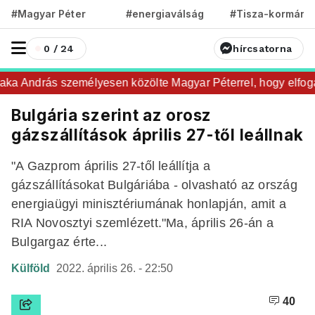
#Magyar Péter
#energiaválság
#Tisza-kormány
0 / 24
hírcsatorna
 András személyesen közölte Magyar Péterrel, hogy elfogadta
Bulgária szerint az orosz
gázszállítások április 27-től leállnak
"A Gazprom április 27-től leállítja a
gázszállításokat Bulgáriába - olvasható az ország
energiaügyi minisztériumának honlapján, amit a
RIA Novosztyi szemlézett."Ma, április 26-án a
Bulgargaz érte...
Külföld
2022. április 26. - 22:50
40