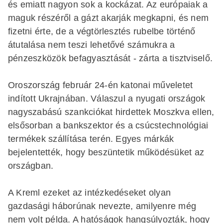
és emiatt nagyon sok a kockázat. Az európaiak a
maguk részéről a gázt akarják megkapni, és nem
fizetni érte, de a végtörlesztés rubelbe történő
átutalása nem teszi lehetővé számukra a
pénzeszközök befagyasztását - zárta a tisztviselő.
Oroszország február 24-én katonai műveletet
indított Ukrajnában. Válaszul a nyugati országok
nagyszabású szankciókat hirdettek Moszkva ellen,
elsősorban a bankszektor és a csúcstechnológiai
termékek szállítása terén. Egyes márkák
bejelentették, hogy beszüntetik működésüket az
országban.
A Kreml ezeket az intézkedéseket olyan
gazdasági háborúnak nevezte, amilyenre még
nem volt példa. A hatóságok hangsúlyozták, hogy