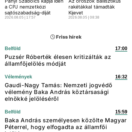
Panyi Szabolcs kapja idén
Az oroszok ballisztikus
a CPJ nemzetközi
rakétákkal támadták
sajtószabadság-díját
Kijevet
2026.08.05 | 17:57
2026.08.05 | 08:38
Friss hírek
Belföld
17:00
Puzsér Róberték élesen kritizálták az
államfőjelölés módját
Vélemények
16:32
Gaudi-Nagy Tamás: Nemzeti jogvédő
vélemény Baka András köztársasági
elnökké jelöléséről
Belföld
15:59
Baka András személyesen közölte Magyar
Péterrel, hogy elfogadta az államfői