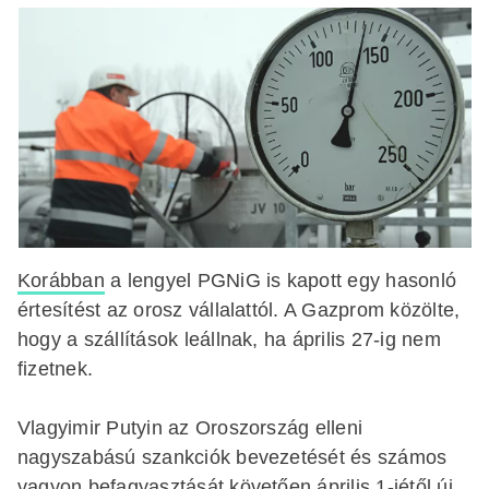
Korábban
a lengyel PGNiG is kapott egy hasonló
értesítést az orosz vállalattól. A Gazprom közölte,
hogy a szállítások leállnak, ha április 27-ig nem
fizetnek.
Vlagyimir Putyin az Oroszország elleni
nagyszabású szankciók bevezetését és számos
vagyon befagyasztását követően április 1-jétől új