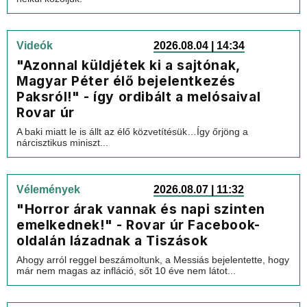
Videók
2026.08.04 | 14:34
"Azonnal küldjétek ki a sajtónak,
Magyar Péter élő bejelentkezés
Paksról!" - így ordibált a melósaival
Rovar úr
A baki miatt le is állt az élő közvetítésük…Így őrjöng a
nárcisztikus miniszt...
Vélemények
2026.08.07 | 11:32
"Horror árak vannak és napi szinten
emelkednek!" - Rovar úr Facebook-
oldalán lázadnak a Tiszások
Ahogy arról reggel beszámoltunk, a Messiás bejelentette, hogy
már nem magas az infláció, sőt 10 éve nem látot...