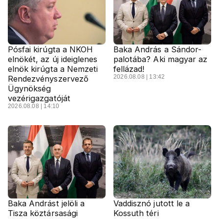
Pósfai kirúgta a NKOH
Baka András a Sándor-
elnökét, az új ideiglenes
palotába? Aki magyar az
elnök kirúgta a Nemzeti
fellázad!
2026.08.08 | 13:42
Rendezvényszervező
Ügynökség
vezérigazgatóját
2026.08.08 | 14:10
Baka Andrást jelöli a
Vaddisznó jutott le a
Tisza köztársasági
Kossuth téri