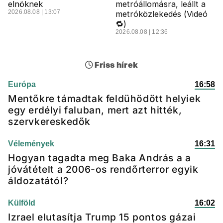
elnöknek
metróállomásra, leállt a
2026.08.08 | 13:07
metróközlekedés (Videó
🔁)
2026.08.08 | 12:36
Friss hírek
Európa
16:58
Mentőkre támadtak feldühödött helyiek
egy erdélyi faluban, mert azt hitték,
szervkereskedők
Vélemények
16:31
Hogyan tagadta meg Baka András a a
jóvátételt a 2006-os rendőrterror egyik
áldozatától?
Külföld
16:02
Izrael elutasítja Trump 15 pontos gázai