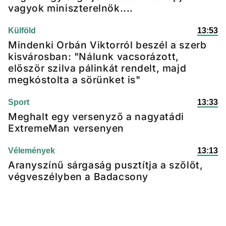
vagyok miniszterelnök....
Külföld
13:53
Mindenki Orbán Viktorról beszél a szerb
kisvárosban: "Nálunk vacsorázott,
először szilva pálinkát rendelt, majd
megkóstolta a sörünket is"
Sport
13:33
Meghalt egy versenyző a nagyatádi
ExtremeMan versenyen
Vélemények
13:13
Aranyszínű sárgaság pusztítja a szőlőt,
végveszélyben a Badacsony