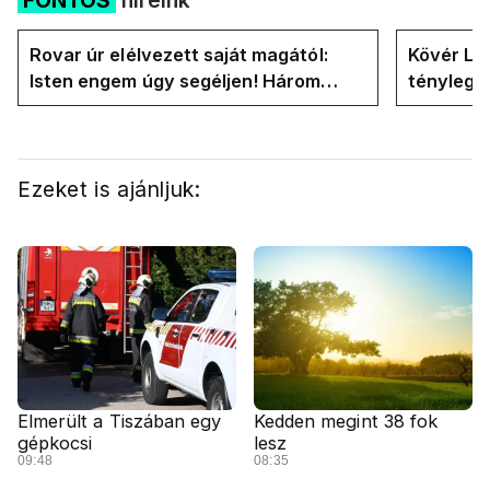
FONTOS
híreink
Rovar úr elélvezett saját magától:
Kövér Lás
Isten engem úgy segéljen! Három
tényleg 
hónapja vagyok miniszterelnök....
rendszer
Ezeket is ajánljuk:
Elmerült a Tiszában egy
Kedden megint 38 fok
gépkocsi
lesz
09:48
08:35