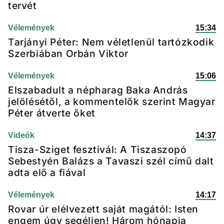
tervét
Vélemények
15:34
Tarjányi Péter: Nem véletlenül tartózkodik
Szerbiában Orbán Viktor
Vélemények
15:06
Elszabadult a népharag Baka András
jelölésétől, a kommentelők szerint Magyar
Péter átverte őket
Videók
14:37
Tisza-Sziget fesztivál: A Tiszaszopó
Sebestyén Balázs a Tavaszi szél című dalt
adta elő a fiával
Vélemények
14:17
Rovar úr elélvezett saját magától: Isten
engem úgy segéljen! Három hónapja