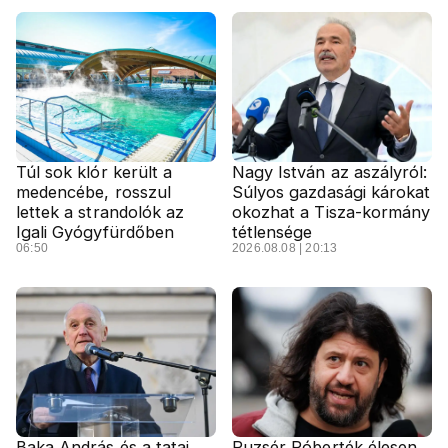
Túl sok klór került a
Nagy István az aszályról:
medencébe, rosszul
Súlyos gazdasági károkat
lettek a strandolók az
okozhat a Tisza-kormány
Igali Gyógyfürdőben
tétlensége
06:50
2026.08.08 | 20:13
Baka András és a tatai
Puzsér Róberték élesen