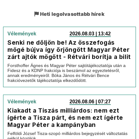
Heti legolvasottabb hírek
Vélemények
2026.08.03 | 13:42
Senki ne dőljön be! Az összefogás
mögé bújva így őrjöngött Magyar Péter
zárt ajtók mögött - Rétvári borítja a bilit
Forsthoffer Ágnes és Magyar Péter sajtótájékoztatója után a
Fidesz és a KDNP frakciója is beszámol az egyeztetésről,
annak eredményeiről. Bóka János és Rétvári Bence
frakcióvezetők tájékoztatója elkezdődött.
Vélemények
2026.08.06 | 07:27
Kiakadt a Tiszás milliárdos: nem ezt
ígérte a Tisza párt, és nem ezt ígérte
Magyar Péter a kampányban
Felföldi József Tisza-szopó milliárdos bejegyzését változtatás
nélkül közöljük.