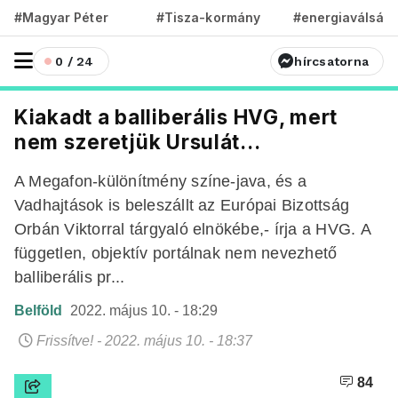
#Magyar Péter
#Tisza-kormány
#energiaválság
0 / 24
hírcsatorna
Kiakadt a balliberális HVG, mert
nem szeretjük Ursulát...
A Megafon-különítmény színe-java, és a
Vadhajtások is beleszállt az Európai Bizottság
Orbán Viktorral tárgyaló elnökébe,- írja a HVG. A
független, objektív portálnak nem nevezhető
balliberális pr...
Belföld
2022. május 10. - 18:29
Frissítve! - 2022. május 10. - 18:37
84