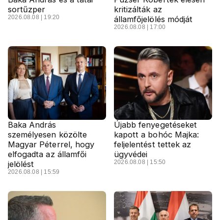
sortűzper
kritizálták az
2026.08.08 | 19:20
államfőjelölés módját
2026.08.08 | 17:00
Baka András
Újabb fenyegetéseket
személyesen közölte
kapott a bohóc Majka:
Magyar Péterrel, hogy
feljelentést tettek az
elfogadta az államfői
ügyvédei
2026.08.08 | 15:50
jelölést
2026.08.08 | 15:59