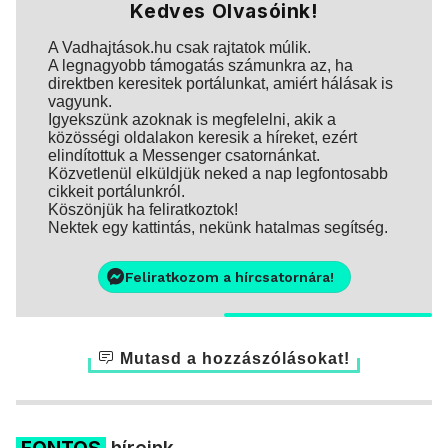
Kedves Olvasóink!
A Vadhajtások.hu csak rajtatok múlik.
A legnagyobb támogatás számunkra az, ha
direktben keresitek portálunkat, amiért hálásak is
vagyunk.
Igyekszünk azoknak is megfelelni, akik a
közösségi oldalakon keresik a híreket, ezért
elindítottuk a Messenger csatornánkat.
Közvetlenül elküldjük neked a nap legfontosabb
cikkeit portálunkról.
Köszönjük ha feliratkoztok!
Nektek egy kattintás, nekünk hatalmas segítség.
Feliratkozom a hírcsatornára!
Mutasd a hozzászólásokat!