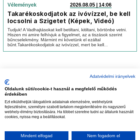
Vélemények
2026.08.05 | 14:06
Takarékoskodjatok az ivóvízzel, be kell
locsolni a Szigetet (Képek, Videó)
Tudjuk! A Vadhajtásokat kell betiltani, kitiltani, börtönbe vetni.
Hiszen mi amire felhívjuk a figyelmet, az a tiszások szerint
bűncselekmény. Mármint mi követünk el ezáltal
bűnt.Takarékoskodjatok az ivóvízzel, mert be kell...
Adatvédelmi irányelvek
Oldalunk süti/cookie-t használ a megfelelő működés
vadhajtások
érdekében
Ezt elküldhetjük látogatóink adatainak elemzésére, webhelyünk
fejlesztésére, személyre szabott tartalom megjelenítésére és nagyszerű
webhely-élmény biztosítására. Ha többet szeretne tudni az általunk használt
Szerkesztőség:
szerk@vadhajtasok.hu
cookies, nyissa meg a beállításokat.
Modi:
moderator@vadhajtasok.hu
Adatvédelem
Impresszum
Szerzői jogok
Mindent elfogad
Nem fogadom el