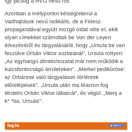
Így picsog a HVG nevű fos:
Azonban a mélypontot kétségtelenül a
Vadhajtások nevű radikális, de a Fidesz-
propagandával együtt mozgó oldal vitte el, akik
olyan címekkel számoltak be Von der Leyen
érkezéséről és tárgyalásáról, hogy „Ursula be van
feszülve Orbán Viktor asztalánál”, Ursula rottyon:
„Az egyhangú döntéshozatal már nem működik a
kulcsfontosságú területeken”, „Merkel pedikűröse:
az Orbánnal való tárgyaláson történtek
előrelépések”, „Ursula után ma Macron fog
térdelni Orbán Viktor lábainál”, és végül: „Menj a
k* *ba, Ursula!”.