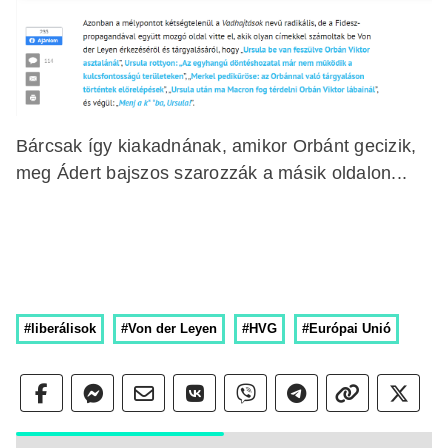
Bárcsak így kiakadnának, amikor Orbánt gecizik,
meg Ádert bajszos szarozzák a másik oldalon...
#liberálisok
#Von der Leyen
#HVG
#Európai Unió