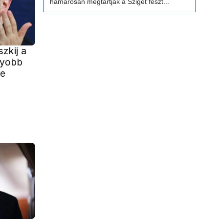
hamarosan megtartják a Sziget feszt...
zkij a
gyobb
je