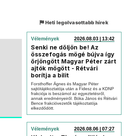
Heti legolvasottabb hírek
Vélemények
2026.08.03 | 13:42
Senki ne dőljön be! Az
összefogás mögé bújva így
őrjöngött Magyar Péter zárt
ajtók mögött - Rétvári
borítja a bilit
Forsthoffer Ágnes és Magyar Péter
sajtótájékoztatója után a Fidesz és a KDNP
frakciója is beszámol az egyeztetésről,
annak eredményeiről. Bóka János és Rétvári
Bence frakcióvezetők tájékoztatója
elkezdődött.
Vélemények
2026.08.06 | 07:27