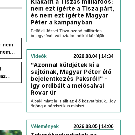
Kiakadt a Tiszás milliárdos:
nem ezt ígérte a Tisza párt,
és nem ezt ígérte Magyar
Péter a kampányban
Felföldi József Tisza-szopó milliárdos
bejegyzését változtatás nélkül közöljük.
s: nem
s nem
Videók
2026.08.04 | 14:34
"Azonnal küldjétek ki a
t
sajtónak, Magyar Péter élő
 az
bejelentkezés Paksról!" -
így ordibált a melósaival
Rovar úr
A baki miatt le is állt az élő közvetítésük…Így
őrjöng a nárcisztikus miniszt...
Vélemények
2026.08.05 | 14:06