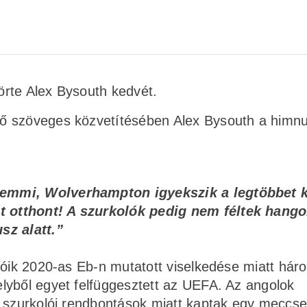
rte Alex Bysouth kedvét.
ő szöveges közvetítésében Alex Bysouth a himn
semmi, Wolverhampton igyekszik a legtöbbet k
 otthont! A szurkolók pedig nem féltek hango
z alatt.”
lóik 2020-as Eb-n mutatott viselkedése miatt hár
lyből egyet felfüggesztett az UEFA. Az angolok
t szurkolói rendbontások miatt kaptak egy meccse