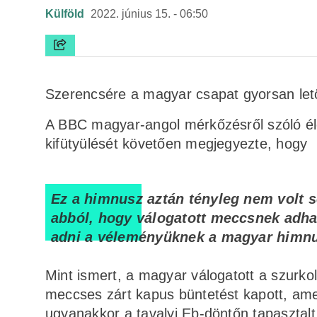
Külföld
2022. június 15. - 06:50
Szerencsére a magyar csapat gyorsan letö
A BBC magyar-angol mérkőzésről szóló él
kifütyülését követően megjegyezte, hogy
Ez a himnusz aztán tényleg nem volt 
abból, hogy válogatott meccsnek adhat
adni a véleményüknek a magyar himnus
Mint ismert, a magyar válogatott a szurko
meccses zárt kapus büntetést kapott, ame
ugyanakkor a tavalyi Eb-döntőn tapasztal