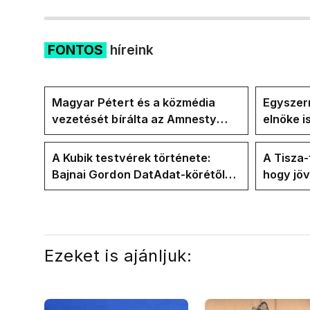
FONTOS
híreink
Magyar Pétert és a közmédia
Egyszerr
vezetését bírálta az Amnesty
elnöke 
International a Klubrádióban
jövő hét
A Kubik testvérek története:
A Tisza
Bajnai Gordon DatAdat-körétől
hogy jö
az ECDA-n át Magyar Péter
az új kö
közvetlen stábjáig
Ezeket is ajánljuk: