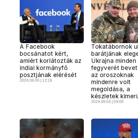
A Facebook
Tokatábornok u
bocsánatot kért,
barátjának elege
amiért korlátozták az
Ukrajna minden
indiai kormányfő
fegyverét bevet
posztjának elérését
az oroszoknak
2026.08.06 | 12:19
mindenre volt
megoldása, a
készletek kimer
2026.08.06 | 09:09