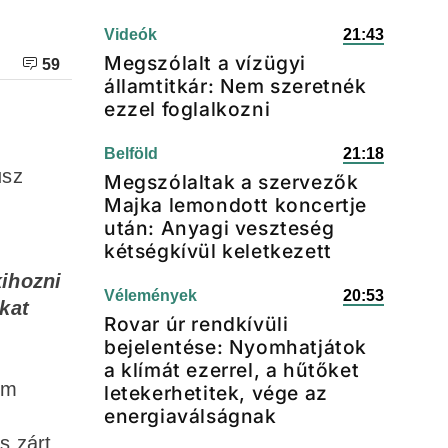
Videók
21:43
Megszólalt a vízügyi
59
államtitkár: Nem szeretnék
ezzel foglalkozni
Belföld
21:18
usz
Megszólaltak a szervezők
Majka lemondott koncertje
után: Anyagi veszteség
kétségkívül keletkezett
ihozni
Vélemények
20:53
kat
Rovar úr rendkívüli
bejelentése: Nyomhatjátok
a klímát ezerrel, a hűtőket
om
letekerhetitek, vége az
energiaválságnak
s zárt