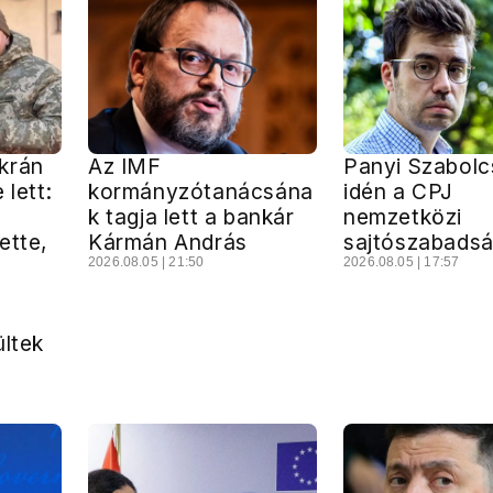
krán
Az IMF
Panyi Szabolc
 lett:
kormányzótanácsána
idén a CPJ
k tagja lett a bankár
nemzetközi
ette,
Kármán András
sajtószabadsá
2026.08.05 | 21:50
2026.08.05 | 17:57
ültek