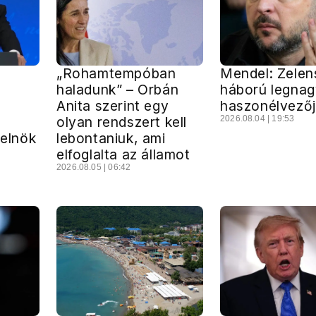
„Rohamtempóban
Mendel: Zelens
haladunk” – Orbán
háború legna
Anita szerint egy
haszonélvező
olyan rendszert kell
2026.08.04 | 19:53
 elnök
lebontaniuk, ami
elfoglalta az államot
2026.08.05 | 06:42