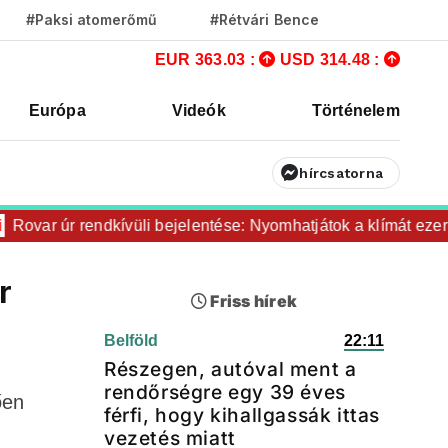
#Paksi atomerőmű
#Rétvári Bence
EUR 363.03 :
USD 314.48 :
Európa
Videók
Történelem
hírcsatorna
var úr rendkívüli bejelentése: Nyomhatjátok a klímát ezerrel,
r
Friss hírek
Belföld
22:11
Részegen, autóval ment a
rendőrségre egy 39 éves
ően
férfi, hogy kihallgassák ittas
vezetés miatt