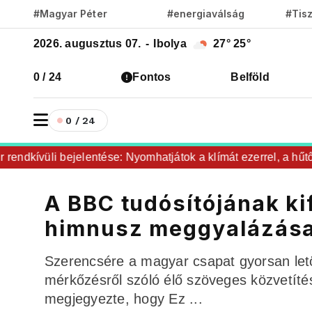
#Magyar Péter
#energiaválság
#Tis
2026. augusztus 07.
-
Ibolya
27°
25°
0 / 24
Fontos
Belföld
0 / 24
dkívüli bejelentése: Nyomhatjátok a klímát ezerrel, a hűtőket
A BBC tudósítójának ki
himnusz meggyalázás
Szerencsére a magyar csapat gyorsan let
mérkőzésről szóló élő szöveges közvetíté
megjegyezte, hogy Ez ...