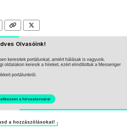
dves Olvasóink!
n keresitek portálunkat, amiért hálásak is vagyunk.
i oldalakon keresik a híreket, ezért elindítottuk a Messenger
kkeit portálunkról.
ratkozom a hírcsatornára!
sd a hozzászólásokat!