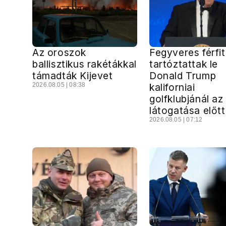
Az oroszok
Fegyveres férfit
ballisztikus rakétákkal
tartóztattak le
támadták Kijevet
Donald Trump
2026.08.05 | 08:38
kaliforniai
golfklubjánál az
látogatása előtt
2026.08.05 | 07:12