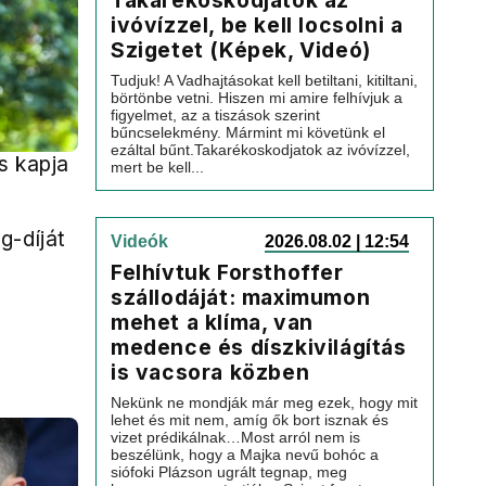
Takarékoskodjatok az
ivóvízzel, be kell locsolni a
Szigetet (Képek, Videó)
Tudjuk! A Vadhajtásokat kell betiltani, kitiltani,
börtönbe vetni. Hiszen mi amire felhívjuk a
figyelmet, az a tiszások szerint
bűncselekmény. Mármint mi követünk el
ezáltal bűnt.Takarékoskodjatok az ivóvízzel,
s kapja
mert be kell...
g-díját
Videók
2026.08.02 | 12:54
Felhívtuk Forsthoffer
szállodáját: maximumon
mehet a klíma, van
medence és díszkivilágítás
is vacsora közben
Nekünk ne mondják már meg ezek, hogy mit
lehet és mit nem, amíg ők bort isznak és
vizet prédikálnak…Most arról nem is
beszélünk, hogy a Majka nevű bohóc a
siófoki Plázson ugrált tegnap, meg