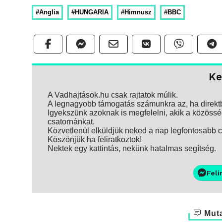
#Anglia
#HUNGARIA
#Himnusz
#BBC
Ke
A Vadhajtások.hu csak rajtatok múlik.
A legnagyobb támogatás számunkra az, ha direktbe
Igyekszünk azoknak is megfelelni, akik a közösség
csatornánkat.
Közvetlenül elküldjük neked a nap legfontosabb ci
Köszönjük ha feliratkoztok!
Nektek egy kattintás, nekünk hatalmas segítség.
Feli
Muta