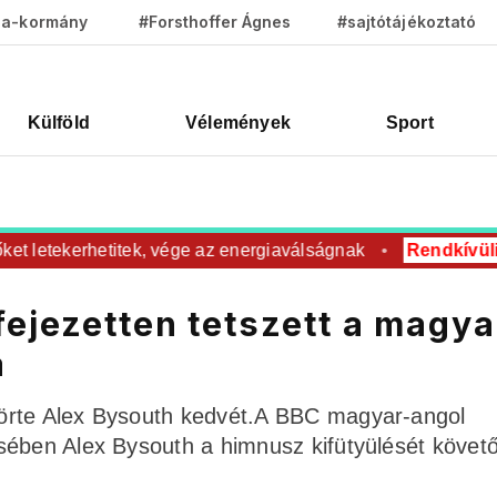
za-kormány
#Forsthoffer Ágnes
#sajtótájékoztató
Külföld
Vélemények
Sport
 letekerhetitek, vége az energiaválságnak
Rendkívüli
Ro
fejezetten tetszett a magya
a
örte Alex Bysouth kedvét.A BBC magyar-angol
sében Alex Bysouth a himnusz kifütyülését követ