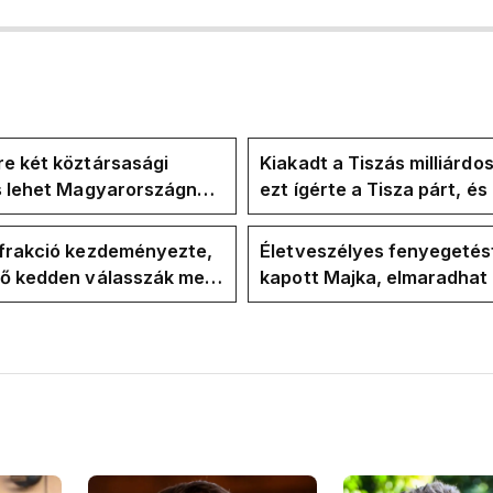
e két köztársasági
Kiakadt a Tiszás milliárdo
is lehet Magyarországnak
ezt ígérte a Tisza párt, é
re
ezt ígérte Magyar Péter a
kampányban
-frakció kezdeményezte,
Életveszélyes fenyegetés
vő kedden válasszák meg
kapott Majka, elmaradhat
ztársasági elnököt
erdélyi koncertje