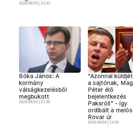
2026.08.06 | 21:43
Bóka János: A
"Azonnal küldjét
kormány
a sajtónak, Ma
válságkezelésből
Péter élő
megbukott
bejelentkezés
2026.08.04 | 21:36
Paksról!" - így
ordibált a melós
Rovar úr
2026.08.04 | 14:34