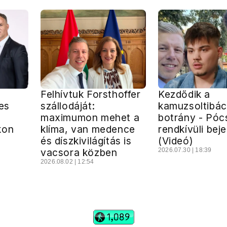
Felhívtuk Forsthoffer
Kezdődik a
jes
szállodáját:
kamuzsoltibác
maximumon mehet a
botrány - Póc
kon
klíma, van medence
rendkívüli bej
és díszkivilágítás is
(Videó)
vacsora közben
2026.07.30 | 18:39
2026.08.02 | 12:54