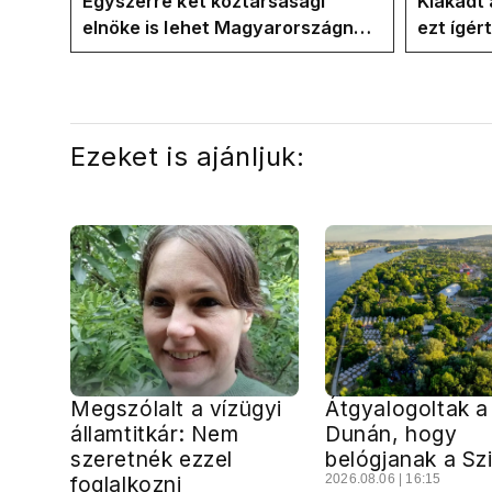
Egyszerre két köztársasági
Kiakadt 
elnöke is lehet Magyarországnak
ezt ígér
jövő hétre
ezt ígér
kampán
Ezeket is ajánljuk:
Megszólalt a vízügyi
Átgyalogoltak a
államtitkár: Nem
Dunán, hogy
szeretnék ezzel
belógjanak a Sz
foglalkozni
2026.08.06 | 16:15