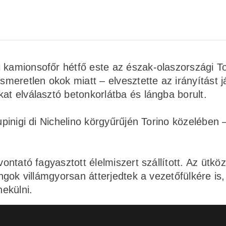
 kamionsofőr hétfő este az észak-olaszországi To
ismeretlen okok miatt – elvesztette az irányítást 
at elválasztó betonkorlátba és lángba borult.
upinigi di Nichelino körgyűrűjén Torino közelében –
vontató fagyasztott élelmiszert szállított. Az ütkö
ángok villámgyorsan átterjedtek a vezetőfülkére is,
ekülni.