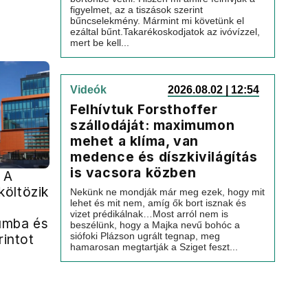
figyelmet, az a tiszások szerint
bűncselekmény. Mármint mi követünk el
ezáltal bűnt.Takarékoskodjatok az ivóvízzel,
mert be kell...
Videók
2026.08.02 | 12:54
Felhívtuk Forsthoffer
szállodáját: maximumon
mehet a klíma, van
medence és díszkivilágítás
is vacsora közben
 A
öltözik
Nekünk ne mondják már meg ezek, hogy mit
lehet és mit nem, amíg ők bort isznak és
vizet prédikálnak…Most arról nem is
umba és
beszélünk, hogy a Majka nevű bohóc a
siófoki Plázson ugrált tegnap, meg
rintot
hamarosan megtartják a Sziget feszt...