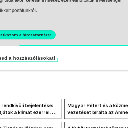
i oldalakon keresik a híreket, ezért elindítottuk a Messenger
kkeit portálunkról.
ratkozom a hírcsatornára!
sd a hozzászólásokat!
 rendkívüli bejelentése:
Magyar Pétert és a közmé
átok a klímát ezerrel, a
vezetését bírálta az Amn
letekerhetitek, vége az
International a Klubrádió
válságnak