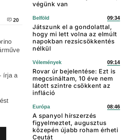
végünk van
Belföld
09:34
20
Játszunk el a gondolattal,
hogy mi lett volna az elmúlt
napokban rezsicsökkentés
rino
nélkül
járműve
Vélemények
09:14
Rovar úr bejelentése: Ezt is
 írja a
megcsináltam, 10 éve nem
látott szintre csökkent az
infláció
zést
Európa
08:46
A spanyol hírszerzés
figyelmeztet, augusztus
közepén újabb roham érheti
Ceutát