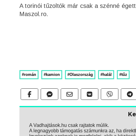
A torinói tűzoltók már csak a szénné égett 
Maszol.ro.
#román
#kamion
#Olaszország
#halál
#tűz
Ke
A Vadhajtások.hu csak rajtatok múlik.
A legnagyobb támogatás számunkra az, ha direktbe