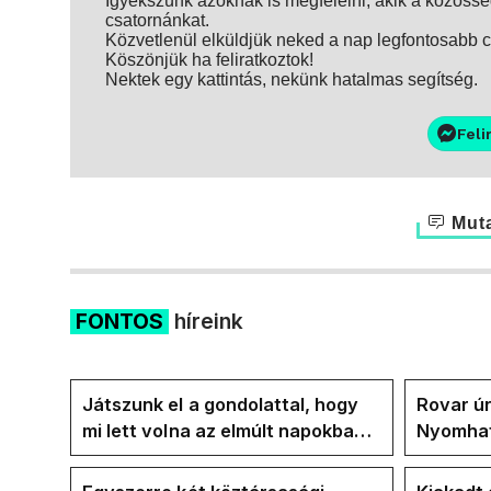
Igyekszünk azoknak is megfelelni, akik a közösség
csatornánkat.
Közvetlenül elküldjük neked a nap legfontosabb ci
Köszönjük ha feliratkoztok!
Nektek egy kattintás, nekünk hatalmas segítség.
Feli
Muta
FONTOS
híreink
Játszunk el a gondolattal, hogy
Rovar úr
mi lett volna az elmúlt napokban
Nyomhatj
rezsicsökkentés nélkül
hűtőket 
energia