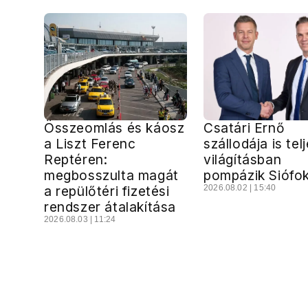
Összeomlás és káosz
Csatári Ernő
a Liszt Ferenc
szállodája is tel
Reptéren:
világításban
megbosszulta magát
pompázik Siófo
a repülőtéri fizetési
2026.08.02 | 15:40
rendszer átalakítása
2026.08.03 | 11:24