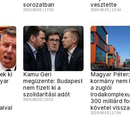
sorozatban
vesztette
2026.08.05 | 17:03
2026.08.05 | 12:34
ek ki
Kamu Geri
Magyar Péter:
gyar
megüzente: Budapest
kormány nem k
nem fizeti ki a
a zuglói
szolidaritási adót
irodakomplex
2026.08.03 | 20:01
300 milliárd fo
aival
követel vissza
2026.08.03 | 17:54