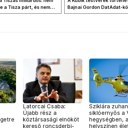
a Tiszás milliárdos: nem
A Kubik testvérek történe
te a Tisza párt, és nem
Bajnai Gordon DatAdat-kö
te Magyar Péter a
az ECDA-n át Magyar Pét
yban
közvetlen stábjáig
Latorcai Csaba:
Sziklára zuhan
Újabb rész a
siklóernyős a V
igetre
köztársasági elnököt
hegységben, 
kereső roncsderbi-
helyszínen éle