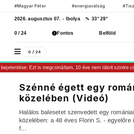
#Magyar Péter
#energiaválság
#Tis
2026. augusztus 07.
-
Ibolya
33°
29°
0 / 24
Fontos
Belföld
0 / 24
elentése: Ezt is megcsináltam, 10 éve nem látott szintre csökk
Szénné égett egy romá
közelében (Videó)
Halálos balesetet szenvedett egy romániai
közelében: a 48 éves Florin S. - egyelőre 
f...