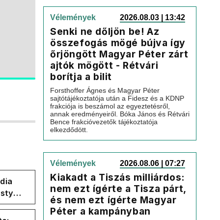
Vélemények
2026.08.03 | 13:42
Senki ne dőljön be! Az
összefogás mögé bújva így
őrjöngött Magyar Péter zárt
ajtók mögött - Rétvári
borítja a bilit
Forsthoffer Ágnes és Magyar Péter
sajtótájékoztatója után a Fidesz és a KDNP
frakciója is beszámol az egyeztetésről,
annak eredményeiről. Bóka János és Rétvári
Bence frakcióvezetők tájékoztatója
elkezdődött.
Vélemények
2026.08.06 | 07:27
Kiakadt a Tiszás milliárdos:
dia
nem ezt ígérte a Tisza párt,
esty
és nem ezt ígérte Magyar
ban
Péter a kampányban