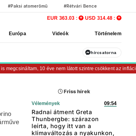
#Paksi atomerőmű
#Rétvári Bence
EUR 363.03 :
USD 314.48 :
Európa
Videók
Történelem
hírcsatorna
megcsináltam, 10 éve nem látott szintre csökkent az infláció
Friss hírek
Vélemények
09:54
Radnai átment Greta
rino
Thunbergbe: szárazon
járműve
leírta, hogy itt van a
klímaváltozás a nyakunkon,