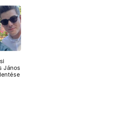
si
s János
elentése