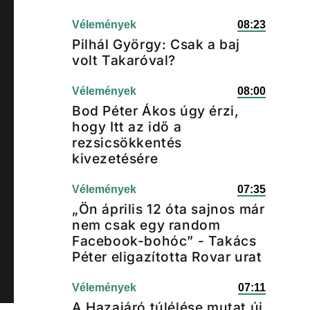
Vélemények
08:23
Pilhál György: Csak a baj
volt Takaróval?
Vélemények
08:00
Bod Péter Ákos úgy érzi,
hogy Itt az idő a
rezsicsökkentés
kivezetésére
Vélemények
07:35
„Ön április 12 óta sajnos már
nem csak egy random
Facebook-bohóc” - Takács
Péter eligazította Rovar urat
Vélemények
07:11
A Hazajáró túlélése mutat új