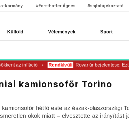
za-kormány
#Forsthoffer Ágnes
#sajtótájékoztató
Külföld
Vélemények
Sport
ent az infláció
Rendkívüli
Rovar úr bejelentése: Ezt is 
niai kamionsofőr Torino
 kamionsofőr hétfő este az észak-olaszországi To
ismeretlen okok miatt – elvesztette az irányítást 