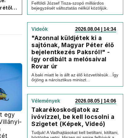
te:
Felföldi József Tisza-szopó milliárdos
rétől
bejegyzését változtatás nélkül közöljük.
er
Videók
2026.08.04 | 14:34
"Azonnal küldjétek ki a
sajtónak, Magyar Péter élő
bejelentkezés Paksról!" -
így ordibált a melósaival
Rovar úr
A baki miatt le is állt az élő közvetítésük…Így
őrjöng a nárcisztikus miniszt...
Vélemények
2026.08.05 | 14:06
Takarékoskodjatok az
t egy
ivóvízzel, be kell locsolni a
illányi-
Szigetet (Képek, Videó)
a
Tudjuk! A Vadhajtásokat kell betiltani, kitiltani,
tét
börtönbe vetni. Hiszen mi amire felhívjuk a