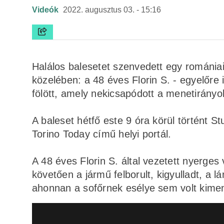
Videók
2022. augusztus 03. - 15:16
Halálos balesetet szenvedett egy romániai
közelében: a 48 éves Florin S. - egyelőre 
fölött, amely nekicsapódott a menetirányok
A baleset hétfő este 9 óra körül történt St
Torino Today című helyi portál.
A 48 éves Florin S. által vezetett nyerges 
követően a jármű felborult, kigyulladt, a l
ahonnan a sofőrnek esélye sem volt kimen