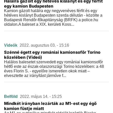
Halálra gázolt egy hétéves kislányt és egy férfit
egy kamion Budapesten
Kamion gázolt halálra egy negyvenéves férfit és egy
hétéves kislányt Budapesten szerda délután - közölte a
Budapesti Rendőr-főkapitányság (BRFK) a police.hu
oldalon.A baleset a XIX. kerületi Koss...
Videók
2022. augusztus 03. - 15:16
Szénné égett egy romániai kamionsofőr Torino
közelében (Videó)
Halálos balesetet szenvedett egy romániai kamionsofőr
hétfő este az észak-olaszországi Torino közelében: a 48
éves Florin S. - egyelőre ismeretlen okok miatt –
elvesztette az irányítást járműve f...
Belföld
2022. május 14. - 15:25
Mindkét irányban lezárták az M1-est egy égő
kamion füstje miatt