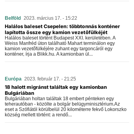
Belföld
2023. március 17. - 15:22
Halálos baleset Csepelen: többtonnás konténer
lapította össze egy kamion vezetőfülkéjét
Halálos baleset történt Budapest XXI. kerületében. A
Weiss Manfréd úton található Mahart terminálon egy
kamion vezetőfülkéjére zuhant egy targoncáról egy
konténer, írja a Blikk.hu. A kamionban ül...
Európa
2023. február 17. - 21:25
18 halott migránst találtak egy kamionban
Bulgáriában
Bulgáriában holtan találtak 18 embert pénteken egy
teherautóban - közölte a bolgár belügyminisztérium.Az
eset a Szófiától körülbelül 20 kilométerre fekvő Lokorszko
község mellett történt: a rendő...