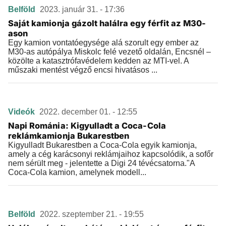
Belföld
2023. január 31. - 17:36
Saját kamionja gázolt halálra egy férfit az M30-
ason
Egy kamion vontatóegysége alá szorult egy ember az
M30-as autópálya Miskolc felé vezető oldalán, Encsnél –
közölte a katasztrófavédelem kedden az MTI-vel. A
műszaki mentést végző encsi hivatásos ...
Videók
2022. december 01. - 12:55
Napi Románia: Kigyulladt a Coca-Cola
reklámkamionja Bukarestben
Kigyulladt Bukarestben a Coca-Cola egyik kamionja,
amely a cég karácsonyi reklámjaihoz kapcsolódik, a sofőr
nem sérült meg - jelentette a Digi 24 tévécsatorna."A
Coca-Cola kamion, amelynek modell...
Belföld
2022. szeptember 21. - 19:55