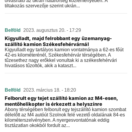
olvasható az ukrán határőrség közleményében. A
tiltakozás szervezője szerint ukrán...
Belföld
2023. augusztus 20. - 17:29
Kigyulladt, majd felrobbant egy üzemanyag-
szállító kamion Székesfehérvárnál
Kigyulladt egy tartályos kamion vontatmánya a 62-es főút
42-es kilométerénél, Székesfehérvár térségében. A
tűzesethez nagy erőkkel vonultak ki a székesfehérvári
hivatásos tűzoltók, akik a kataszt...
Belföld
2023. március 18. - 18:20
Felborult egy tejet szállító kamion az M4-esen,
mentőhelikopter is érkezett a helyszínre
Abony térségében felborult egy tejszállító kamion szombat
délelőtt az M4 autóút Szolnok felé vezető oldalának 84-es
kilométerszelvényben. A nyergesvontatónak eddig
tisztázatlan okokból fordult az...