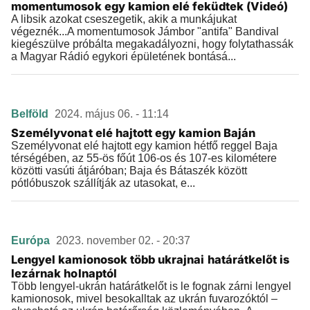
momentumosok egy kamion elé feküdtek (Videó)
A libsik azokat cseszegetik, akik a munkájukat
végeznék...A momentumosok Jámbor "antifa" Bandival
kiegészülve próbálta megakadályozni, hogy folytathassák
a Magyar Rádió egykori épületének bontásá...
Belföld
2024. május 06. - 11:14
Személyvonat elé hajtott egy kamion Baján
Személyvonat elé hajtott egy kamion hétfő reggel Baja
térségében, az 55-ös főút 106-os és 107-es kilométere
közötti vasúti átjáróban; Baja és Bátaszék között
pótlóbuszok szállítják az utasokat, e...
Európa
2023. november 02. - 20:37
Lengyel kamionosok több ukrajnai határátkelőt is
lezárnak holnaptól
Több lengyel-ukrán határátkelőt is le fognak zárni lengyel
kamionosok, mivel besokalltak az ukrán fuvarozóktól –