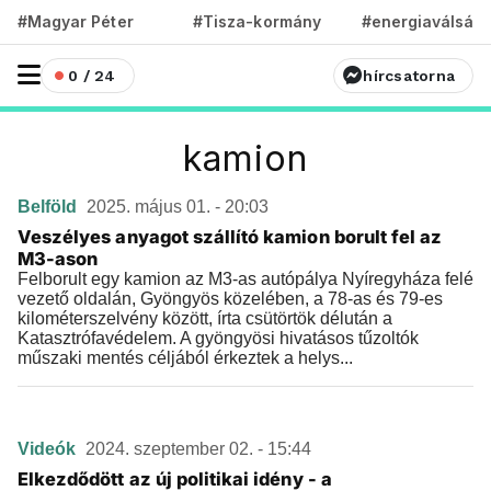
#Magyar Péter
#Tisza-kormány
#energiaválság
0 / 24
hírcsatorna
kamion
Belföld
2025. május 01. - 20:03
Veszélyes anyagot szállító kamion borult fel az
M3-ason
Felborult egy kamion az M3-as autópálya Nyíregyháza felé
vezető oldalán, Gyöngyös közelében, a 78-as és 79-es
kilométerszelvény között, írta csütörtök délután a
Katasztrófavédelem. A gyöngyösi hivatásos tűzoltók
műszaki mentés céljából érkeztek a helys...
Videók
2024. szeptember 02. - 15:44
Elkezdődött az új politikai idény - a