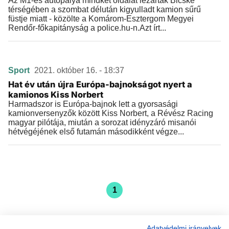
Az M1-es autópálya mindkét oldalát lezárták Bicske
térségében a szombat délután kigyulladt kamion sűrű
füstje miatt - közölte a Komárom-Esztergom Megyei
Rendőr-főkapitányság a police.hu-n.Azt írt...
Sport
2021. október 16. - 18:37
Hat év után újra Európa-bajnokságot nyert a
kamionos Kiss Norbert
Harmadszor is Európa-bajnok lett a gyorsasági
kamionversenyzők között Kiss Norbert, a Révész Racing
magyar pilótája, miután a sorozat idényzáró misanói
hétvégéjének első futamán másodikként végze...
1
Adatvédelmi irányelvek