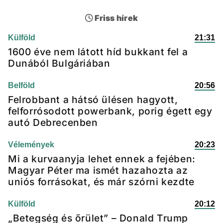
Friss hírek
Külföld
21:31
1600 éve nem látott híd bukkant fel a
Dunából Bulgáriában
Belföld
20:56
Felrobbant a hátsó ülésen hagyott,
felforrósodott powerbank, porig égett egy
autó Debrecenben
Vélemények
20:23
Mi a kurvaanyja lehet ennek a fejében:
Magyar Péter ma ismét hazahozta az
uniós forrásokat, és már szórni kezdte
Külföld
20:12
„Betegség és őrület” – Donald Trump