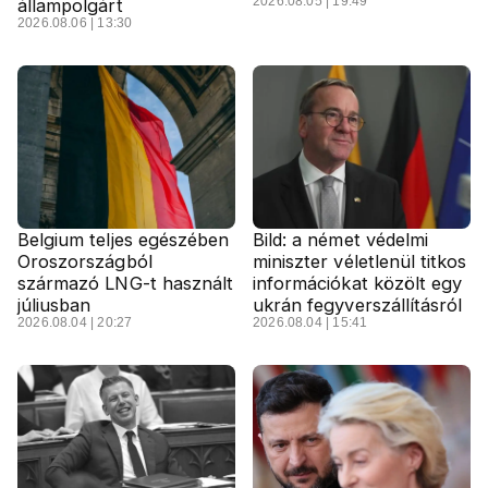
2026.08.05 | 19:49
állampolgárt
2026.08.06 | 13:30
Belgium teljes egészében
Bild: a német védelmi
Oroszországból
miniszter véletlenül titkos
származó LNG-t használt
információkat közölt egy
júliusban
ukrán fegyverszállításról
2026.08.04 | 20:27
2026.08.04 | 15:41