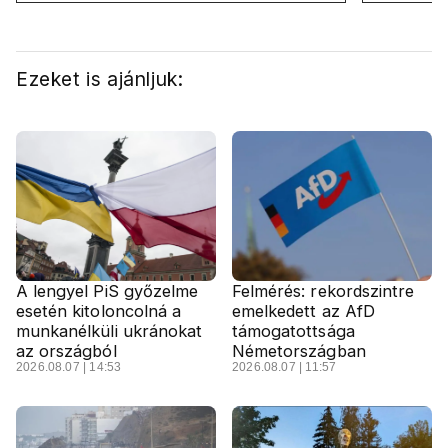
felelős a kialakult helyzetért
oldalán l
Ezeket is ajánljuk:
A lengyel PiS győzelme
Felmérés: rekordszintre
esetén kitoloncolná a
emelkedett az AfD
munkanélküli ukránokat
támogatottsága
az országból
Németországban
2026.08.07 | 14:53
2026.08.07 | 11:57