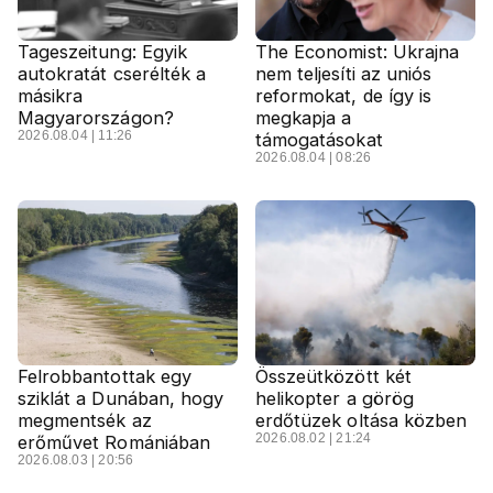
Tageszeitung: Egyik
The Economist: Ukrajna
autokratát cserélték a
nem teljesíti az uniós
másikra
reformokat, de így is
Magyarországon?
megkapja a
2026.08.04 | 11:26
támogatásokat
2026.08.04 | 08:26
Felrobbantottak egy
Összeütközött két
sziklát a Dunában, hogy
helikopter a görög
megmentsék az
erdőtüzek oltása közben
2026.08.02 | 21:24
erőművet Romániában
2026.08.03 | 20:56