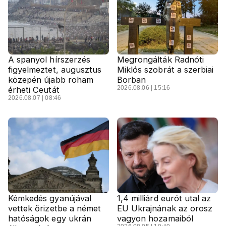
A spanyol hírszerzés
Megrongálták Radnóti
figyelmeztet, augusztus
Miklós szobrát a szerbiai
közepén újabb roham
Borban
2026.08.06 | 15:16
érheti Ceutát
2026.08.07 | 08:46
Kémkedés gyanújával
1,4 milliárd eurót utal az
vettek őrizetbe a német
EU Ukrajnának az orosz
hatóságok egy ukrán
vagyon hozamaiból