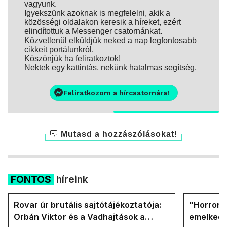
vagyunk.
Igyekszünk azoknak is megfelelni, akik a
közösségi oldalakon keresik a híreket, ezért
elindítottuk a Messenger csatornánkat.
Közvetlenül elküldjük neked a nap legfontosabb
cikkeit portálunkról.
Köszönjük ha feliratkoztok!
Nektek egy kattintás, nekünk hatalmas segítség.
Feliratkozom a hírcsatornára!
Mutasd a hozzászólásokat!
FONTOS
híreink
Rovar úr brutális sajtótájékoztatója:
"Horror á
Orbán Viktor és a Vadhajtások a
emelkedn