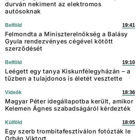
durván nekiment az elektromos
autósoknak
Belföld
19:41
Felmondta a Miniszterelnökség a Balásy
Gyula rendezvényes cégével kötött
szerződését
Belföld
19:10
Leégett egy tanya Kiskunfélegyházán – a
tűzben a tulajdonos is életét vesztette
Videók
18:36
Magyar Péter idegállapotba került, amikor
Kelemen Ágnes szabadságáról kérdezték
Külföld
18:05
Egy szerb trombitafesztiválon fotózták le
Orbán Viktort