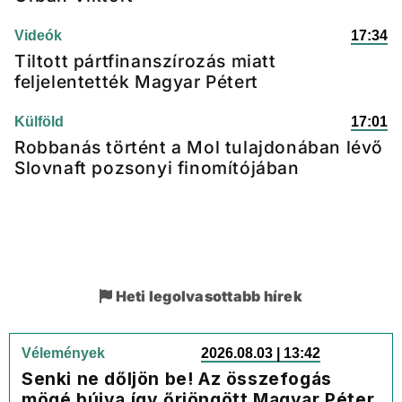
Videók
17:34
Tiltott pártfinanszírozás miatt
feljelentették Magyar Pétert
Külföld
17:01
Robbanás történt a Mol tulajdonában lévő
Slovnaft pozsonyi finomítójában
Heti legolvasottabb hírek
Vélemények
2026.08.03 | 13:42
Senki ne dőljön be! Az összefogás
mögé bújva így őrjöngött Magyar Péter