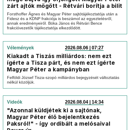
zárt ajtók mögött - Rétvári borítja a bilit
Forsthoffer Ágnes és Magyar Péter sajtótájékoztatója után a
Fidesz és a KDNP frakciója is beszámol az egyeztetésről,
annak eredményeiről. Bóka János és Rétvári Bence
frakcióvezetők tájékoztatója elkezdődött.
Vélemények
2026.08.06 | 07:27
Kiakadt a Tiszás milliárdos: nem ezt
ígérte a Tisza párt, és nem ezt ígérte
Magyar Péter a kampányban
Felföldi József Tisza-szopó milliárdos bejegyzését változtatás
nélkül közöljük.
Videók
2026.08.04 | 14:34
"Azonnal küldjétek ki a sajtónak,
Magyar Péter élő bejelentkezés
Paksról!" - így ordibált a melósaival