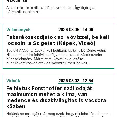
Rovar úr
A baki miatt le is állt az élő közvetítésük…Így őrjöng a
nárcisztikus miniszt...
Vélemények
2026.08.05 | 14:06
Takarékoskodjatok az ivóvízzel, be kell
locsolni a Szigetet (Képek, Videó)
Tudjuk! A Vadhajtásokat kell betiltani, kitiltani, börtönbe vetni.
Hiszen mi amire felhívjuk a figyelmet, az a tiszások szerint
bűncselekmény. Mármint mi követünk el ezáltal
bűnt.Takarékoskodjatok az ivóvízzel, mert be kell...
Videók
2026.08.02 | 12:54
Felhívtuk Forsthoffer szállodáját:
maximumon mehet a klíma, van
medence és díszkivilágítás is vacsora
közben
Nekünk ne mondják már meg ezek, hogy mit lehet és mit nem,