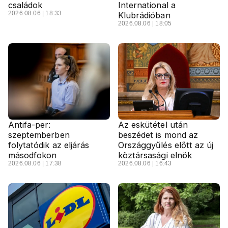
családok
International a
2026.08.06 | 18:33
Klubrádióban
2026.08.06 | 18:05
Antifa-per:
Az eskütétel után
szeptemberben
beszédet is mond az
folytatódik az eljárás
Országgyűlés előtt az új
másodfokon
köztársasági elnök
2026.08.06 | 17:38
2026.08.06 | 16:43