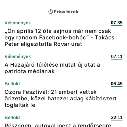
Friss hírek
Vélemények
07:35
„Ön április 12 óta sajnos már nem csak
egy random Facebook-bohóc” - Takács
Péter eligazította Rovar urat
Vélemények
07:11
A Hazajáró túlélése mutat új utat a
patrióta médiának
Belföld
06:45
Ozora Fesztivál: 21 embert vettek
őrizetbe, közel hatezer adag kábítószert
foglaltak le
Belföld
22:11
Részegen, autóval ment a rendőrségre