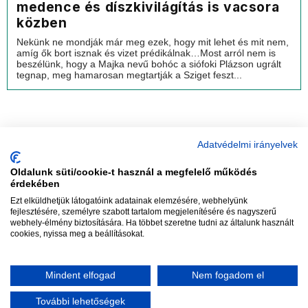
medence és díszkivilágítás is vacsora
közben
Nekünk ne mondják már meg ezek, hogy mit lehet és mit nem,
amíg ők bort isznak és vizet prédikálnak…Most arról nem is
beszélünk, hogy a Majka nevű bohóc a siófoki Plázson ugrált
tegnap, meg hamarosan megtartják a Sziget feszt...
Adatvédelmi irányelvek
Oldalunk süti/cookie-t használ a megfelelő működés
vadhajtások
érdekében
Ezt elküldhetjük látogatóink adatainak elemzésére, webhelyünk
fejlesztésére, személyre szabott tartalom megjelenítésére és nagyszerű
webhely-élmény biztosítására. Ha többet szeretne tudni az általunk használt
Szerkesztőség:
szerk@vadhajtasok.hu
cookies, nyissa meg a beállításokat.
Modi:
moderator@vadhajtasok.hu
Adatvédelem
Impresszum
Szerzői jogok
Mindent elfogad
Nem fogadom el
2018 Vadhajtások.hu
További lehetőségek