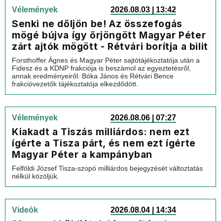
Vélemények
2026.08.03 | 13:42
Senki ne dőljön be! Az összefogás
mögé bújva így őrjöngött Magyar Péter
zárt ajtók mögött - Rétvári borítja a bilit
Forsthoffer Ágnes és Magyar Péter sajtótájékoztatója után a
Fidesz és a KDNP frakciója is beszámol az egyeztetésről,
annak eredményeiről. Bóka János és Rétvári Bence
frakcióvezetők tájékoztatója elkezdődött.
Vélemények
2026.08.06 | 07:27
Kiakadt a Tiszás milliárdos: nem ezt
ígérte a Tisza párt, és nem ezt ígérte
Magyar Péter a kampányban
Felföldi József Tisza-szopó milliárdos bejegyzését változtatás
nélkül közöljük.
Videók
2026.08.04 | 14:34