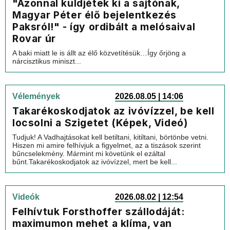
"Azonnal küldjétek ki a sajtónak,
Magyar Péter élő bejelentkezés
Paksról!" - így ordibált a melósaival
Rovar úr
A baki miatt le is állt az élő közvetítésük…Így őrjöng a
nárcisztikus miniszt...
Vélemények
2026.08.05 | 14:06
Takarékoskodjatok az ivóvízzel, be kell
locsolni a Szigetet (Képek, Videó)
Tudjuk! A Vadhajtásokat kell betiltani, kitiltani, börtönbe vetni.
Hiszen mi amire felhívjuk a figyelmet, az a tiszások szerint
bűncselekmény. Mármint mi követünk el ezáltal
bűnt.Takarékoskodjatok az ivóvízzel, mert be kell...
Videók
2026.08.02 | 12:54
Felhívtuk Forsthoffer szállodáját:
maximumon mehet a klíma, van