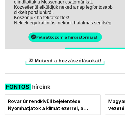
elindítottuk a Messenger csatornánkat.
Közvetlenül elküldjük neked a nap legfontosabb
cikkeit portálunkról.
Köszönjük ha feliratkoztok!
Nektek egy kattintás, nekünk hatalmas segítség.
Feliratkozom a hírcsatornára!
Mutasd a hozzászólásokat!
FONTOS
híreink
Rovar úr rendkívüli bejelentése:
Magyar P
Nyomhatjátok a klímát ezerrel, a
vezetésé
hűtőket letekerhetitek, vége az
Internati
energiaválságnak