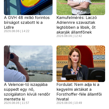
A GVH 48 millió forintos
Kamufelmérés: Laczó
bírságot szabott ki a
Adriennre szavaztak
Lidlre
legtöbben a libsik, őt
2026.08.06 | 14:22
akarják államfőnek
2026.08.06 | 12:42
A Velencei-tó iszapjába
Fordulat: Nem adja ki a
süppedt egy nő,
kegyelmi aktákat a
szolgálaton kívüli rendőr
Forsthoffer-féle államfői
mentette ki
hivatal
2026.08.06 | 11:57
2026.08.06 | 10:49