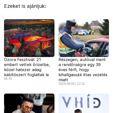
Ezeket is ajánljuk:
Ozora Fesztivál: 21
Részegen, autóval ment
embert vettek őrizetbe,
a rendőrségre egy 39
közel hatezer adag
éves férfi, hogy
kábítószert foglaltak le
kihallgassák ittas vezetés
06:45
miatt
2026.08.06 | 22:11