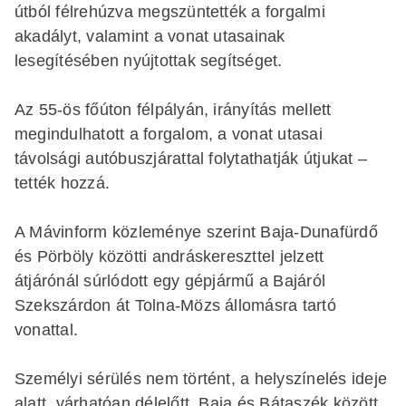
útból félrehúzva megszüntették a forgalmi
akadályt, valamint a vonat utasainak
lesegítésében nyújtottak segítséget.
Az 55-ös főúton félpályán, irányítás mellett
megindulhatott a forgalom, a vonat utasai
távolsági autóbuszjárattal folytathatják útjukat –
tették hozzá.
A Mávinform közleménye szerint Baja-Dunafürdő
és Pörböly közötti andráskereszttel jelzett
átjárónál súrlódott egy gépjármű a Bajáról
Szekszárdon át Tolna-Mözs állomásra tartó
vonattal.
Személyi sérülés nem történt, a helyszínelés ideje
alatt, várhatóan délelőtt, Baja és Bátaszék között