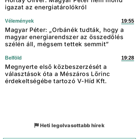
Hortay Olivér: Magyar Péter nem mond
igazat az energiatárolókról
Vélemények
19:55
Magyar Péter: „Orbánék tudták, hogy a
magyar energiarendszer az összedőlés
szélén áll, mégsem tettek semmit”
Belföld
19:28
Megnyerte első közbeszerzését a
választások óta a Mészáros Lőrinc
érdekeltségébe tartozó V-Híd Kft.
Heti legolvasottabb hírek