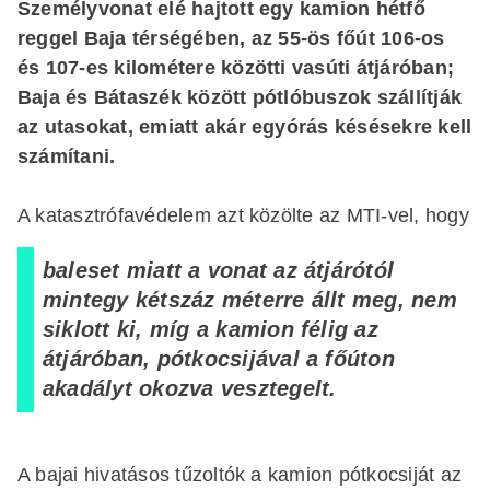
Személyvonat elé hajtott egy kamion hétfő
reggel Baja térségében, az 55-ös főút 106-os
és 107-es kilométere közötti vasúti átjáróban;
Baja és Bátaszék között pótlóbuszok szállítják
az utasokat, emiatt akár egyórás késésekre kell
számítani.
A katasztrófavédelem azt közölte az MTI-vel, hogy
baleset miatt a vonat az átjárótól
mintegy kétszáz méterre állt meg, nem
siklott ki, míg a kamion félig az
átjáróban, pótkocsijával a főúton
akadályt okozva vesztegelt.
A bajai hivatásos tűzoltók a kamion pótkocsiját az