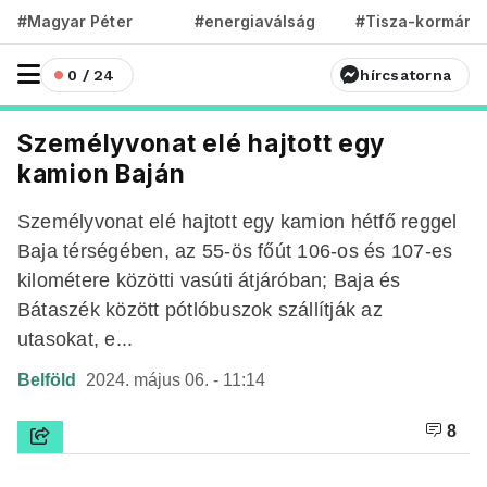
#Magyar Péter
#energiaválság
#Tisza-kormány
0 / 24
hírcsatorna
Személyvonat elé hajtott egy
kamion Baján
Személyvonat elé hajtott egy kamion hétfő reggel
Baja térségében, az 55-ös főút 106-os és 107-es
kilométere közötti vasúti átjáróban; Baja és
Bátaszék között pótlóbuszok szállítják az
utasokat, e...
Belföld
2024. május 06. - 11:14
8