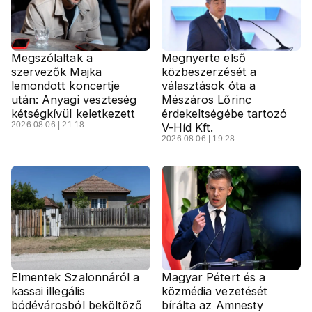
Megszólaltak a
Megnyerte első
szervezők Majka
közbeszerzését a
lemondott koncertje
választások óta a
után: Anyagi veszteség
Mészáros Lőrinc
kétségkívül keletkezett
érdekeltségébe tartozó
2026.08.06 | 21:18
V-Híd Kft.
2026.08.06 | 19:28
Elmentek Szalonnáról a
Magyar Pétert és a
kassai illegális
közmédia vezetését
bódévárosból beköltöző
bírálta az Amnesty