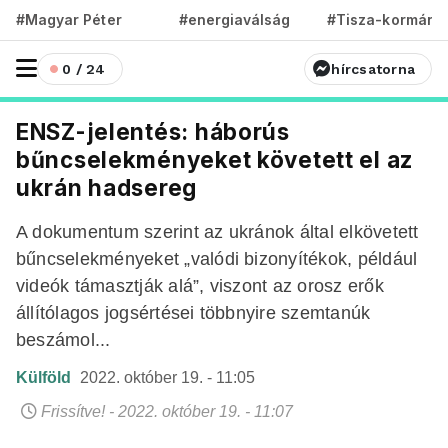
#Magyar Péter
#energiaválság
#Tisza-kormány
0 / 24
hírcsatorna
ENSZ-jelentés: háborús
bűncselekményeket követett el az
ukrán hadsereg
A dokumentum szerint az ukránok által elkövetett
bűncselekményeket „valódi bizonyítékok, például
videók támasztják alá”, viszont az orosz erők
állítólagos jogsértései többnyire szemtanúk
beszámol...
Külföld
2022. október 19. - 11:05
Frissítve! - 2022. október 19. - 11:07