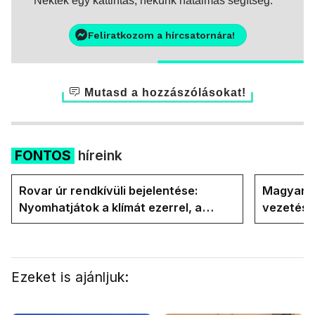
Nektek egy kattintás, nekünk hatalmas segítség.
Feliratkozom a hírcsatornára!
Mutasd a hozzászólásokat!
FONTOS
híreink
Rovar úr rendkívüli bejelentése:
Magyar P
Nyomhatjátok a klímát ezerrel, a
vezetésé
hűtőket letekerhetitek, vége az
Internati
energiaválságnak
Ezeket is ajánljuk: