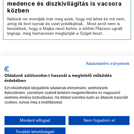
medence és díszkivilágítás is vacsora
közben
Nekünk ne mondják már meg ezek, hogy mit lehet és mit nem,
amíg ők bort isznak és vizet prédikálnak…Most arról nem is
beszélünk, hogy a Majka nevű bohóc a siófoki Plázson ugrált
tegnap, meg hamarosan megtartják a Sziget feszt...
Adatvédelmi irányelvek
Oldalunk süti/cookie-t használ a megfelelő működés
vadhajtások
érdekében
Ezt elküldhetjük látogatóink adatainak elemzésére, webhelyünk
fejlesztésére, személyre szabott tartalom megjelenítésére és nagyszerű
webhely-élmény biztosítására. Ha többet szeretne tudni az általunk használt
Szerkesztőség:
szerk@vadhajtasok.hu
cookies, nyissa meg a beállításokat.
Modi:
moderator@vadhajtasok.hu
Adatvédelem
Impresszum
Szerzői jogok
Mindent elfogad
Nem fogadom el
2018 Vadhajtások.hu
További lehetőségek