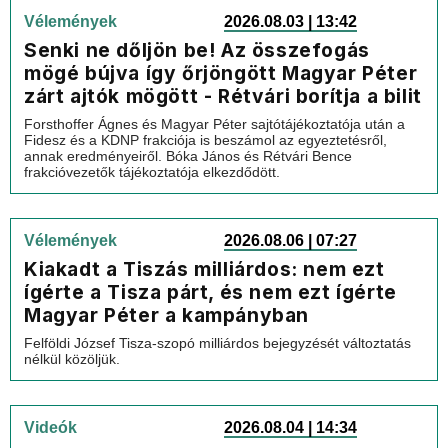
Vélemények
2026.08.03 | 13:42
Senki ne dőljön be! Az összefogás
mögé bújva így őrjöngött Magyar Péter
zárt ajtók mögött - Rétvári borítja a bilit
Forsthoffer Ágnes és Magyar Péter sajtótájékoztatója után a
Fidesz és a KDNP frakciója is beszámol az egyeztetésről,
annak eredményeiről. Bóka János és Rétvári Bence
frakcióvezetők tájékoztatója elkezdődött.
Vélemények
2026.08.06 | 07:27
Kiakadt a Tiszás milliárdos: nem ezt
ígérte a Tisza párt, és nem ezt ígérte
Magyar Péter a kampányban
Felföldi József Tisza-szopó milliárdos bejegyzését változtatás
nélkül közöljük.
Videók
2026.08.04 | 14:34