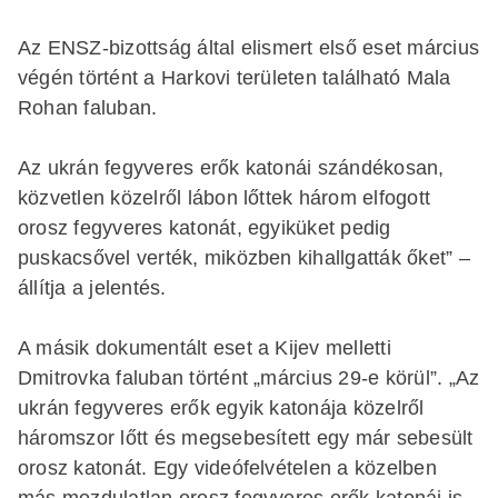
Az ENSZ-bizottság által elismert első eset március
végén történt a Harkovi területen található Mala
Rohan faluban.
Az ukrán fegyveres erők katonái szándékosan,
közvetlen közelről lábon lőttek három elfogott
orosz fegyveres katonát, egyiküket pedig
puskacsővel verték, miközben kihallgatták őket” –
állítja a jelentés.
A másik dokumentált eset a Kijev melletti
Dmitrovka faluban történt „március 29-e körül”. „Az
ukrán fegyveres erők egyik katonája közelről
háromszor lőtt és megsebesített egy már sebesült
orosz katonát. Egy videófelvételen a közelben
más mozdulatlan orosz fegyveres erők katonái is