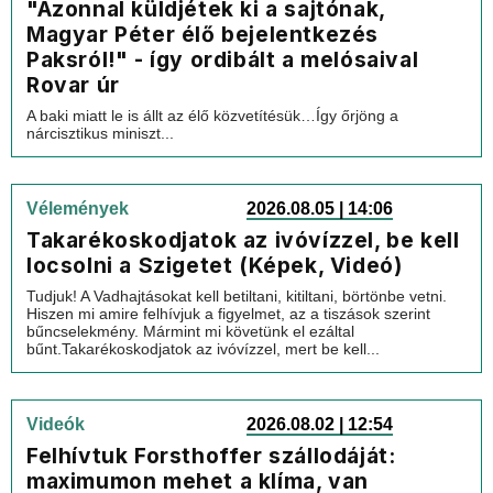
"Azonnal küldjétek ki a sajtónak,
Magyar Péter élő bejelentkezés
Paksról!" - így ordibált a melósaival
Rovar úr
A baki miatt le is állt az élő közvetítésük…Így őrjöng a
nárcisztikus miniszt...
Vélemények
2026.08.05 | 14:06
Takarékoskodjatok az ivóvízzel, be kell
locsolni a Szigetet (Képek, Videó)
Tudjuk! A Vadhajtásokat kell betiltani, kitiltani, börtönbe vetni.
Hiszen mi amire felhívjuk a figyelmet, az a tiszások szerint
bűncselekmény. Mármint mi követünk el ezáltal
bűnt.Takarékoskodjatok az ivóvízzel, mert be kell...
Videók
2026.08.02 | 12:54
Felhívtuk Forsthoffer szállodáját:
maximumon mehet a klíma, van