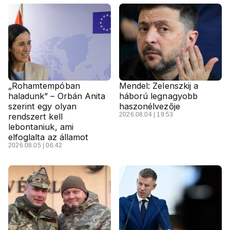
„Rohamtempóban
Mendel: Zelenszkij a
haladunk” – Orbán Anita
háború legnagyobb
szerint egy olyan
haszonélvezője
2026.08.04 | 19:53
rendszert kell
lebontaniuk, ami
elfoglalta az államot
2026.08.05 | 06:42