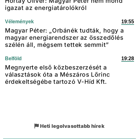
Hortay Olivér: Magyar Péter nem mond
igazat az energiatárolókról
Vélemények
19:55
Magyar Péter: „Orbánék tudták, hogy a
magyar energiarendszer az összedőlés
szélén áll, mégsem tettek semmit”
Belföld
19:28
Megnyerte első közbeszerzését a
választások óta a Mészáros Lőrinc
érdekeltségébe tartozó V-Híd Kft.
Heti legolvasottabb hírek