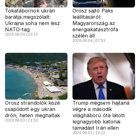
Tokatábornok ukrán
Orosz sajtó Paks
barátja megszólalt:
leállításáról:
Ukrajna soha nem lesz
Magyarország az
NATO-tag
energiakatasztrófa
2026.08.04 | 10:15
szélén áll
2026.08.04 | 07:53
Orosz strandolók közé
Trump mégsem hajtaná
csapódott egy ukrán
végre a második
drón, heten meghaltak
világháború óta látott
2026.08.03 | 21:53
legnagyobb katonai
támadást Irán ellen
2026.08.03 | 10:22