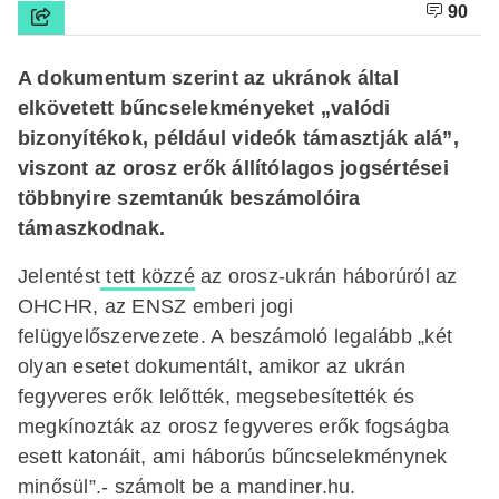
90
A dokumentum szerint az ukránok által
elkövetett bűncselekményeket „valódi
bizonyítékok, például videók támasztják alá”,
viszont az orosz erők állítólagos jogsértései
többnyire szemtanúk beszámolóira
támaszkodnak.
Jelentést
tett közzé
az orosz-ukrán háborúról az
OHCHR, az ENSZ emberi jogi
felügyelőszervezete. A beszámoló legalább „két
olyan esetet dokumentált, amikor az ukrán
fegyveres erők lelőtték, megsebesítették és
megkínozták az orosz fegyveres erők fogságba
esett katonáit, ami háborús bűncselekménynek
minősül”.- számolt be a mandiner.hu.