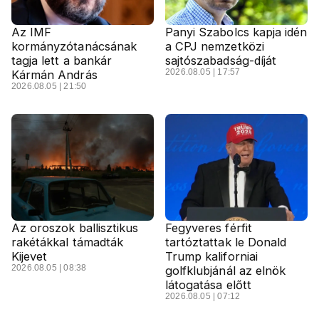
Az IMF
Panyi Szabolcs kapja idén
kormányzótanácsának
a CPJ nemzetközi
tagja lett a bankár
sajtószabadság-díját
2026.08.05 | 17:57
Kármán András
2026.08.05 | 21:50
Az oroszok ballisztikus
Fegyveres férfit
rakétákkal támadták
tartóztattak le Donald
Kijevet
Trump kaliforniai
2026.08.05 | 08:38
golfklubjánál az elnök
látogatása előtt
2026.08.05 | 07:12