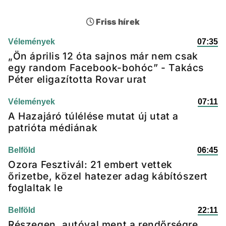
Friss hírek
Vélemények
07:35
„Ön április 12 óta sajnos már nem csak
egy random Facebook-bohóc” - Takács
Péter eligazította Rovar urat
Vélemények
07:11
A Hazajáró túlélése mutat új utat a
patrióta médiának
Belföld
06:45
Ozora Fesztivál: 21 embert vettek
őrizetbe, közel hatezer adag kábítószert
foglaltak le
Belföld
22:11
Részegen, autóval ment a rendőrségre