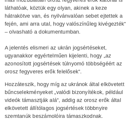
láthatóak, köztük egy olyan, akinek a keze
hátrakötve van, és nyilvánvalóan sebet ejtettek a
fején, ami arra utal, hogy valószínűleg kivégezték”
– olvasható a dokumentumban.
A jelentés elismeri az ukrán jogsértéseket,
ugyanakkor egyértelműen kijelenti, hogy „az
azonosított jogsértések túlnyomó többségéért az
orosz fegyveres erők felelősek”.
Hozzáteszik, hogy míg az ukránok által elkövetett
bűncselekményeket „valódi bizonyítékok, például
videók támasztják alá”, addig az orosz erők által
elkövetett állítólagos jogsértések többnyire
szemtanúk beszámolóira támaszkodnak.