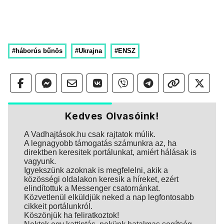
#háborús bűnös
#Ukrajna
#ENSZ
Kedves Olvasóink!
A Vadhajtások.hu csak rajtatok múlik.
A legnagyobb támogatás számunkra az, ha
direktben keresitek portálunkat, amiért hálásak is
vagyunk.
Igyekszünk azoknak is megfelelni, akik a
közösségi oldalakon keresik a híreket, ezért
elindítottuk a Messenger csatornánkat.
Közvetlenül elküldjük neked a nap legfontosabb
cikkeit portálunkról.
Köszönjük ha feliratkoztok!