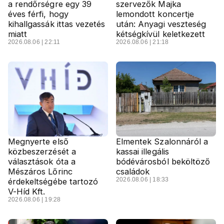
a rendőrségre egy 39
szervezők Majka
éves férfi, hogy
lemondott koncertje
kihallgassák ittas vezetés
után: Anyagi veszteség
miatt
kétségkívül keletkezett
2026.08.06 | 22:11
2026.08.06 | 21:18
Megnyerte első
Elmentek Szalonnáról a
közbeszerzését a
kassai illegális
választások óta a
bódévárosból beköltöző
Mészáros Lőrinc
családok
2026.08.06 | 18:33
érdekeltségébe tartozó
V-Híd Kft.
2026.08.06 | 19:28