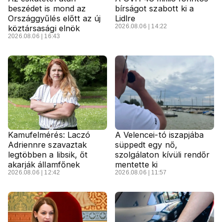
beszédet is mond az
bírságot szabott ki a
Országgyűlés előtt az új
Lidlre
2026.08.06 | 14:22
köztársasági elnök
2026.08.06 | 16:43
Kamufelmérés: Laczó
A Velencei-tó iszapjába
Adriennre szavaztak
süppedt egy nő,
legtöbben a libsik, őt
szolgálaton kívüli rendőr
akarják államfőnek
mentette ki
2026.08.06 | 12:42
2026.08.06 | 11:57