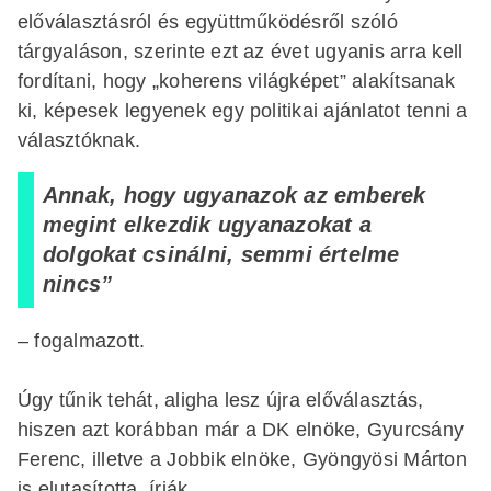
előválasztásról és együttműködésről szóló
tárgyaláson, szerinte ezt az évet ugyanis arra kell
fordítani, hogy „koherens világképet” alakítsanak
ki, képesek legyenek egy politikai ajánlatot tenni a
választóknak.
Annak, hogy ugyanazok az emberek
megint elkezdik ugyanazokat a
dolgokat csinálni, semmi értelme
nincs”
– fogalmazott.
Úgy tűnik tehát, aligha lesz újra előválasztás,
hiszen azt korábban már a DK elnöke, Gyurcsány
Ferenc, illetve a Jobbik elnöke, Gyöngyösi Márton
is elutasította, írják.