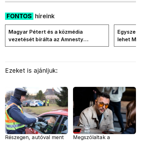
FONTOS
híreink
Magyar Pétert és a közmédia
Egyszerre
vezetését bírálta az Amnesty
lehet Ma
International a Klubrádióban
Ezeket is ajánljuk:
Részegen, autóval ment
Megszólaltak a