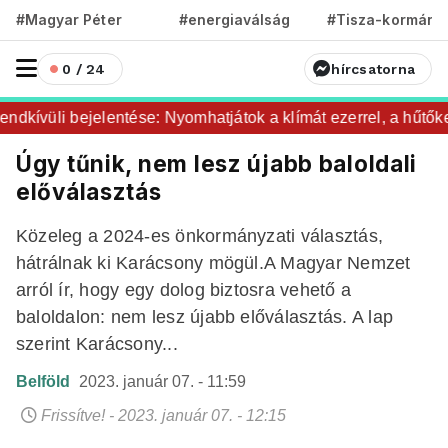
#Magyar Péter
#energiaválság
#Tisza-kormány
0 / 24
hírcsatorna
kívüli bejelentése: Nyomhatjátok a klímát ezerrel, a hűtőket 
Úgy tűnik, nem lesz újabb baloldali
előválasztás
Közeleg a 2024-es önkormányzati választás,
hátrálnak ki Karácsony mögül.A Magyar Nemzet
arról ír, hogy egy dolog biztosra vehető a
baloldalon: nem lesz újabb előválasztás. A lap
szerint Karácsony...
Belföld
2023. január 07. - 11:59
Frissítve! - 2023. január 07. - 12:15