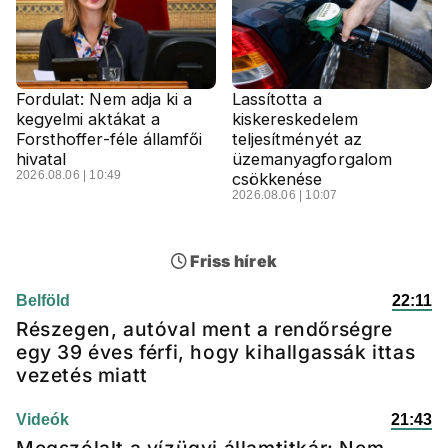
Fordulat: Nem adja ki a
Lassította a
kegyelmi aktákat a
kiskereskedelem
Forsthoffer-féle államfői
teljesítményét az
hivatal
üzemanyagforgalom
2026.08.06 | 10:49
csökkenése
2026.08.06 | 10:07
Friss hírek
Belföld
22:11
Részegen, autóval ment a rendőrségre
egy 39 éves férfi, hogy kihallgassák ittas
vezetés miatt
Videók
21:43