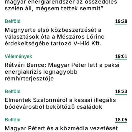
magyar energiarendszer az összedőlés
szélén áll, mégsem tettek semmit”
Belföld
19:28
Megnyerte első közbeszerzését a
választások óta a Mészáros Lőrinc
érdekeltségébe tartozó V-Híd Kft.
Vélemények
19:01
Rétvári Bence: Magyar Péter lett a paksi
energiakrízis legnagyobb
rémhírterjesztője
Belföld
18:33
Elmentek Szalonnáról a kassai illegális
bódévárosból beköltöző családok
Belföld
18:05
Magyar Pétert és a közmédia vezetését