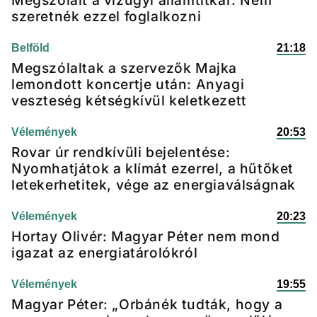
Megszólalt a vízügyi államtitkár: Nem
szeretnék ezzel foglalkozni
Belföld
21:18
Megszólaltak a szervezők Majka
lemondott koncertje után: Anyagi
veszteség kétségkívül keletkezett
Vélemények
20:53
Rovar úr rendkívüli bejelentése:
Nyomhatjátok a klímát ezerrel, a hűtőket
letekerhetitek, vége az energiaválságnak
Vélemények
20:23
Hortay Olivér: Magyar Péter nem mond
igazat az energiatárolókról
Vélemények
19:55
Magyar Péter: „Orbánék tudták, hogy a