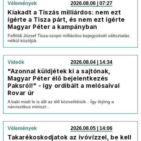
Vélemények
2026.08.06 | 07:27
Kiakadt a Tiszás milliárdos: nem ezt
ígérte a Tisza párt, és nem ezt ígérte
Magyar Péter a kampányban
Felföldi József Tisza-szopó milliárdos bejegyzését változtatás
nélkül közöljük.
Videók
2026.08.04 | 14:34
"Azonnal küldjétek ki a sajtónak,
Magyar Péter élő bejelentkezés
Paksról!" - így ordibált a melósaival
Rovar úr
A baki miatt le is állt az élő közvetítésük…Így őrjöng a
nárcisztikus miniszt...
Vélemények
2026.08.05 | 14:06
Takarékoskodjatok az ivóvízzel, be kell