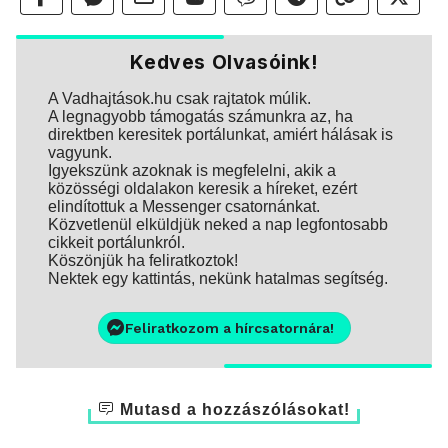
Kedves Olvasóink!
A Vadhajtások.hu csak rajtatok múlik.
A legnagyobb támogatás számunkra az, ha
direktben keresitek portálunkat, amiért hálásak is
vagyunk.
Igyekszünk azoknak is megfelelni, akik a
közösségi oldalakon keresik a híreket, ezért
elindítottuk a Messenger csatornánkat.
Közvetlenül elküldjük neked a nap legfontosabb
cikkeit portálunkról.
Köszönjük ha feliratkoztok!
Nektek egy kattintás, nekünk hatalmas segítség.
Feliratkozom a hírcsatornára!
Mutasd a hozzászólásokat!