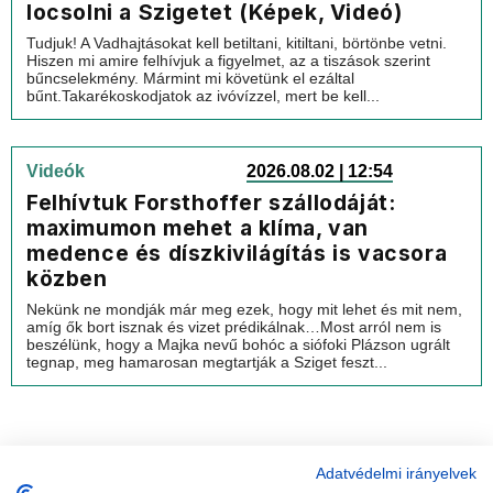
locsolni a Szigetet (Képek, Videó)
Tudjuk! A Vadhajtásokat kell betiltani, kitiltani, börtönbe vetni.
Hiszen mi amire felhívjuk a figyelmet, az a tiszások szerint
bűncselekmény. Mármint mi követünk el ezáltal
bűnt.Takarékoskodjatok az ivóvízzel, mert be kell...
Videók
2026.08.02 | 12:54
Felhívtuk Forsthoffer szállodáját:
maximumon mehet a klíma, van
medence és díszkivilágítás is vacsora
közben
Nekünk ne mondják már meg ezek, hogy mit lehet és mit nem,
amíg ők bort isznak és vizet prédikálnak…Most arról nem is
beszélünk, hogy a Majka nevű bohóc a siófoki Plázson ugrált
tegnap, meg hamarosan megtartják a Sziget feszt...
Adatvédelmi irányelvek