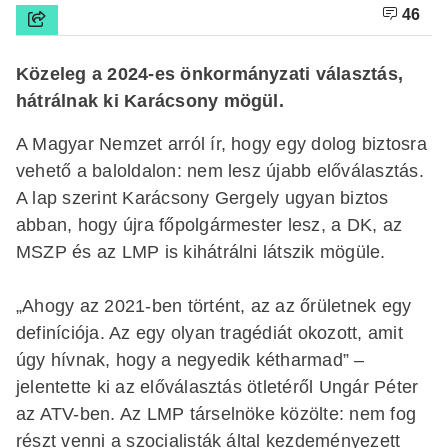
46
Közeleg a 2024-es önkormányzati választás,
hátrálnak ki Karácsony mögül.
A Magyar Nemzet arról ír, hogy egy dolog biztosra
vehető a baloldalon: nem lesz újabb előválasztás.
A lap szerint Karácsony Gergely ugyan biztos
abban, hogy újra főpolgármester lesz, a DK, az
MSZP és az LMP is kihátrálni látszik mögüle.
„Ahogy az 2021-ben történt, az az őrületnek egy
definíciója. Az egy olyan tragédiát okozott, amit
úgy hívnak, hogy a negyedik kétharmad” –
jelentette ki az előválasztás ötletéről Ungár Péter
az ATV-ben. Az LMP társelnöke közölte: nem fog
részt venni a szocialisták által kezdeményezett