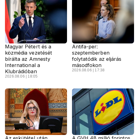
Magyar Pétert és a
Antifa-per:
közmédia vezetését
szeptemberben
bírálta az Amnesty
folytatódik az eljárás
International a
másodfokon
2026.08.06 | 17:38
Klubrádióban
2026.08.06 | 18:05
Az eskütétel után
A GVH 48 millió forintos