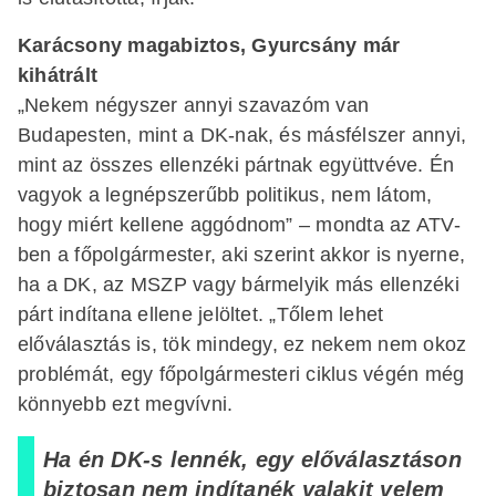
Karácsony magabiztos, Gyurcsány már
kihátrált
„Nekem négyszer annyi szavazóm van
Budapesten, mint a DK-nak, és másfélszer annyi,
mint az összes ellenzéki pártnak együttvéve. Én
vagyok a legnépszerűbb politikus, nem látom,
hogy miért kellene aggódnom” – mondta az ATV-
ben a főpolgármester, aki szerint akkor is nyerne,
ha a DK, az MSZP vagy bármelyik más ellenzéki
párt indítana ellene jelöltet. „Tőlem lehet
előválasztás is, tök mindegy, ez nekem nem okoz
problémát, egy főpolgármesteri ciklus végén még
könnyebb ezt megvívni.
Ha én DK-s lennék, egy előválasztáson
biztosan nem indítanék valakit velem