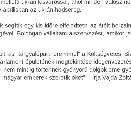
v melletti ukrán kisvárossal, ahol minden valószín
ly áprilisban az ukrán hadsereg.
egítik egy kis időre elfeledtetni az átélt borzal
ével. Boldogan vállaltam a szervezést, amikor je
lt kis "tárgyalópartnereimmel" a Költségvetési Bi
arlament épületének megtekintése idegenvezetés
bár nem mindig történnek gyönyörű dolgok eme gy
a magyar emberek szeretik őket” – írja Vajda Zolt