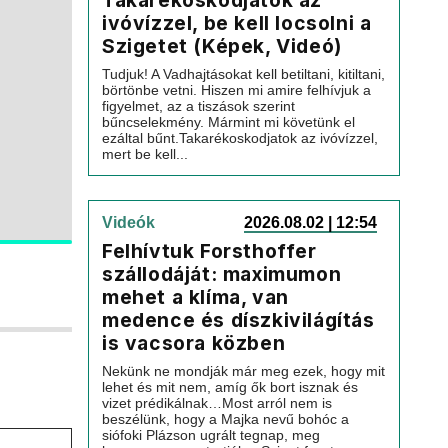
Takarékoskodjatok az
ivóvízzel, be kell locsolni a
Szigetet (Képek, Videó)
Tudjuk! A Vadhajtásokat kell betiltani, kitiltani,
börtönbe vetni. Hiszen mi amire felhívjuk a
figyelmet, az a tiszások szerint
bűncselekmény. Mármint mi követünk el
ezáltal bűnt.Takarékoskodjatok az ivóvízzel,
mert be kell...
Videók
2026.08.02 | 12:54
Felhívtuk Forsthoffer
szállodáját: maximumon
mehet a klíma, van
medence és díszkivilágítás
is vacsora közben
Nekünk ne mondják már meg ezek, hogy mit
lehet és mit nem, amíg ők bort isznak és
vizet prédikálnak…Most arról nem is
beszélünk, hogy a Majka nevű bohóc a
siófoki Plázson ugrált tegnap, meg