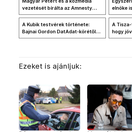
Magyar Pétert és a közmédia
Egyszerr
vezetését bírálta az Amnesty
elnöke 
International a Klubrádióban
jövő hét
A Kubik testvérek története:
A Tisza
Bajnai Gordon DatAdat-körétől
hogy jö
az ECDA-n át Magyar Péter
az új kö
közvetlen stábjáig
Ezeket is ajánljuk: