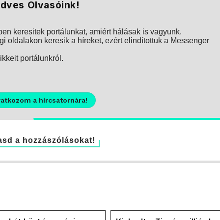
dves Olvasóink!
n keresitek portálunkat, amiért hálásak is vagyunk.
i oldalakon keresik a híreket, ezért elindítottuk a Messenger
kkeit portálunkról.
ratkozom a hírcsatornára!
sd a hozzászólásokat!