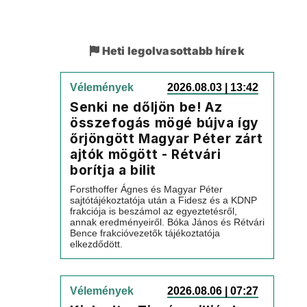
Heti legolvasottabb hírek
Vélemények
2026.08.03 | 13:42
Senki ne dőljön be! Az
összefogás mögé bújva így
őrjöngött Magyar Péter zárt
ajtók mögött - Rétvári
borítja a bilit
Forsthoffer Ágnes és Magyar Péter
sajtótájékoztatója után a Fidesz és a KDNP
frakciója is beszámol az egyeztetésről,
annak eredményeiről. Bóka János és Rétvári
Bence frakcióvezetők tájékoztatója
elkezdődött.
Vélemények
2026.08.06 | 07:27