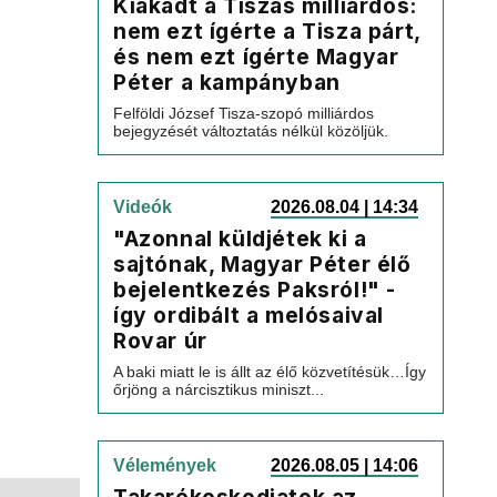
Kiakadt a Tiszás milliárdos:
nem ezt ígérte a Tisza párt,
és nem ezt ígérte Magyar
Péter a kampányban
Felföldi József Tisza-szopó milliárdos
bejegyzését változtatás nélkül közöljük.
Videók
2026.08.04 | 14:34
"Azonnal küldjétek ki a
sajtónak, Magyar Péter élő
bejelentkezés Paksról!" -
így ordibált a melósaival
Rovar úr
A baki miatt le is állt az élő közvetítésük…Így
őrjöng a nárcisztikus miniszt...
Vélemények
2026.08.05 | 14:06