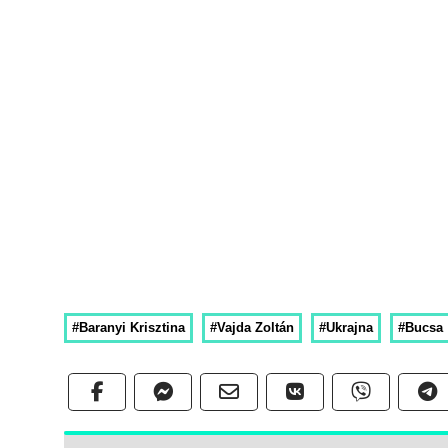
#Baranyi Krisztina
#Vajda Zoltán
#Ukrajna
#Bucsa