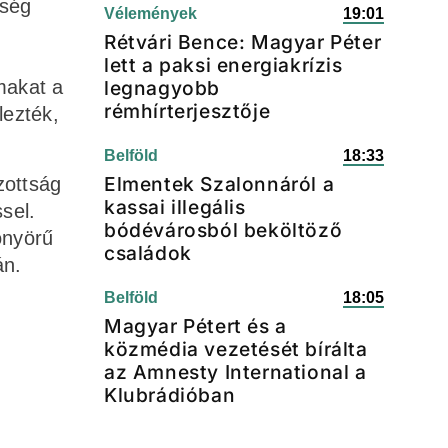
űség
Vélemények
19:01
Rétvári Bence: Magyar Péter
lett a paksi energiakrízis
makat a
legnagyobb
rémhírterjesztője
lezték,
Belföld
18:33
Elmentek Szalonnáról a
zottság
kassai illegális
sel.
bódévárosból beköltöző
önyörű
családok
án.
Belföld
18:05
Magyar Pétert és a
közmédia vezetését bírálta
az Amnesty International a
Klubrádióban