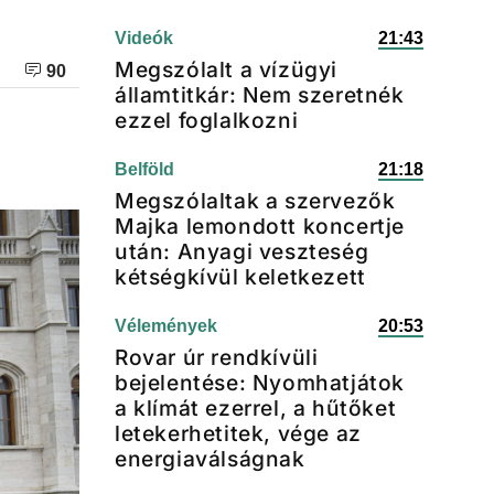
Videók
21:43
Megszólalt a vízügyi
90
államtitkár: Nem szeretnék
ezzel foglalkozni
Belföld
21:18
Megszólaltak a szervezők
Majka lemondott koncertje
után: Anyagi veszteség
kétségkívül keletkezett
Vélemények
20:53
Rovar úr rendkívüli
bejelentése: Nyomhatjátok
a klímát ezerrel, a hűtőket
letekerhetitek, vége az
energiaválságnak