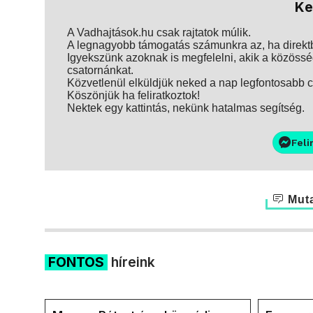
Ke
A Vadhajtások.hu csak rajtatok múlik.
A legnagyobb támogatás számunkra az, ha direktbe
Igyekszünk azoknak is megfelelni, akik a közösség
csatornánkat.
Közvetlenül elküldjük neked a nap legfontosabb ci
Köszönjük ha feliratkoztok!
Nektek egy kattintás, nekünk hatalmas segítség.
Feli
Muta
FONTOS
híreink