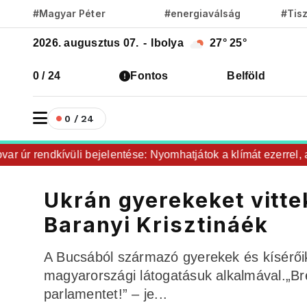
#Magyar Péter
#energiaválság
#Tis
2026. augusztus 07.
-
Ibolya
27°
25°
0 / 24
Fontos
Belföld
0 / 24
 rendkívüli bejelentése: Nyomhatjátok a klímát ezerrel, a hűt
Ukrán gyerekeket vitt
Baranyi Krisztináék
A Bucsából származó gyerekek és kísérő
magyarországi látogatásuk alkalmával.„Br
parlamentet!” – je...