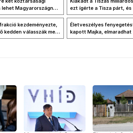
e két köztársasági
Kiakadt a Tiszás milliárdo
is lehet Magyarországnak
ezt ígérte a Tisza párt, é
re
ezt ígérte Magyar Péter a
kampányban
-frakció kezdeményezte,
Életveszélyes fenyegetés
vő kedden válasszák meg
kapott Majka, elmaradhat
ztársasági elnököt
erdélyi koncertje