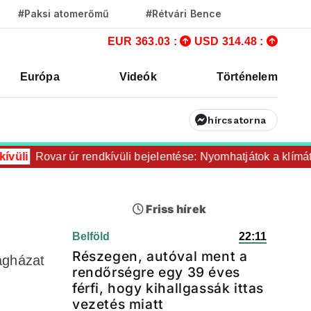
#Paksi atomerőmű
#Rétvári Bence
EUR 363.03 :
USD 314.48 :
Európa
Videók
Történelem
hírcsatorna
Rovar úr rendkívüli bejelentése: Nyomhatjátok a klímát ezerr
Friss hírek
Belföld
22:11
Részegen, autóval ment a
ágházat
rendőrségre egy 39 éves
férfi, hogy kihallgassák ittas
vezetés miatt