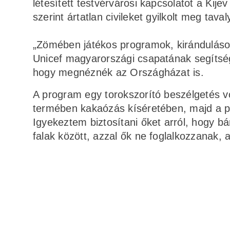
létesített testvérvárosi kapcsolatot a Kije
szerint ártatlan civileket gyilkolt meg tava
„Zömében játékos programok, kirándulások s
Unicef magyarországi csapatának segítség
hogy megnéznék az Országházat is.
A program egy torokszorító beszélgetés vo
termében kakaózás kíséretében, majd a p
Igyekeztem biztosítani őket arról, hogy 
falak között, azzal ők ne foglalkozzanak, 