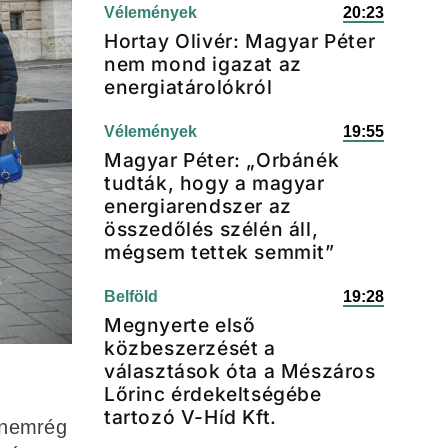
Vélemények
20:23
Hortay Olivér: Magyar Péter
nem mond igazat az
energiatárolókról
Vélemények
19:55
Magyar Péter: „Orbánék
tudták, hogy a magyar
energiarendszer az
összedőlés szélén áll,
mégsem tettek semmit”
Belföld
19:28
Megnyerte első
közbeszerzését a
választások óta a Mészáros
Lőrinc érdekeltségébe
tartozó V-Híd Kft.
r nemrég