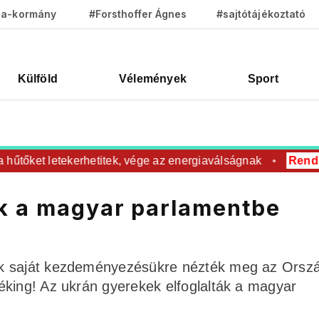
za-kormány
#Forsthoffer Ágnes
#sajtótájékoztató
Külföld
Vélemények
Sport
őket letekerhetitek, vége az energiaválságnak
Rendkívüli
ek a magyar parlamentbe
ik saját kezdeményezésükre nézték meg az Orsz
éking! Az ukrán gyerekek elfoglalták a magyar