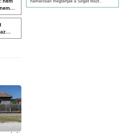
s: nem
hamarosan megtartják a Sziget feszt...
s nem
t
 az