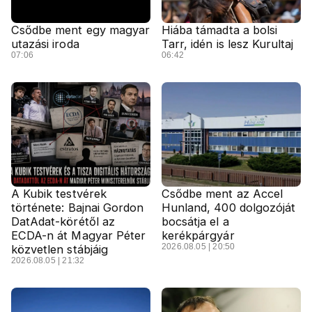
Csődbe ment egy magyar
Hiába támadta a bolsi
utazási iroda
Tarr, idén is lesz Kurultaj
07:06
06:42
A Kubik testvérek
Csődbe ment az Accel
története: Bajnai Gordon
Hunland, 400 dolgozóját
DatAdat-körétől az
bocsátja el a
ECDA-n át Magyar Péter
kerékpárgyár
2026.08.05 | 20:50
közvetlen stábjáig
2026.08.05 | 21:32