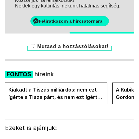
Köszönjük ha feliratkoztok!
Nektek egy kattintás, nekünk hatalmas segítség.
Feliratkozom a hírcsatornára!
Mutasd a hozzászólásokat!
FONTOS
híreink
Kiakadt a Tiszás milliárdos: nem ezt
A Kubik t
ígérte a Tisza párt, és nem ezt ígérte
Gordon D
Magyar Péter a kampányban
Magyar P
Ezeket is ajánljuk: