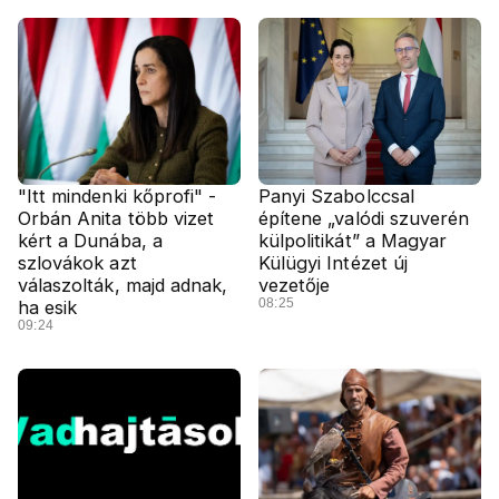
"Itt mindenki kőprofi" -
Panyi Szabolccsal
Orbán Anita több vizet
építene „valódi szuverén
kért a Dunába, a
külpolitikát” a Magyar
szlovákok azt
Külügyi Intézet új
válaszolták, majd adnak,
vezetője
08:25
ha esik
09:24