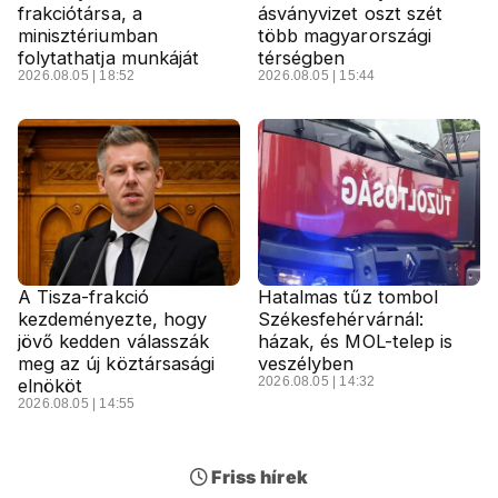
frakciótársa, a
ásványvizet oszt szét
minisztériumban
több magyarországi
folytathatja munkáját
térségben
2026.08.05 | 18:52
2026.08.05 | 15:44
A Tisza-frakció
Hatalmas tűz tombol
kezdeményezte, hogy
Székesfehérvárnál:
jövő kedden válasszák
házak, és MOL-telep is
meg az új köztársasági
veszélyben
2026.08.05 | 14:32
elnököt
2026.08.05 | 14:55
Friss hírek