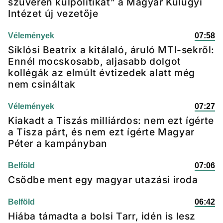
szuverén külpolitikát” a Magyar Külügyi
Intézet új vezetője
Vélemények
07:58
Siklósi Beatrix a kitálaló, áruló MTI-sekről:
Ennél mocskosabb, aljasabb dolgot
kollégák az elmúlt évtizedek alatt még
nem csináltak
Vélemények
07:27
Kiakadt a Tiszás milliárdos: nem ezt ígérte
a Tisza párt, és nem ezt ígérte Magyar
Péter a kampányban
Belföld
07:06
Csődbe ment egy magyar utazási iroda
Belföld
06:42
Hiába támadta a bolsi Tarr, idén is lesz