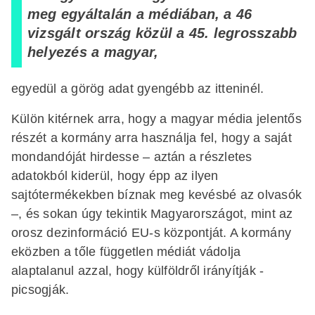
meg egyáltalán a médiában, a 46
vizsgált ország közül a 45. legrosszabb
helyezés a magyar,
egyedül a görög adat gyengébb az itteninél.
Külön kitérnek arra, hogy a magyar média jelentős
részét a kormány arra használja fel, hogy a saját
mondandóját hirdesse – aztán a részletes
adatokból kiderül, hogy épp az ilyen
sajtótermékekben bíznak meg kevésbé az olvasók
–, és sokan úgy tekintik Magyarországot, mint az
orosz dezinformáció EU-s központját. A kormány
eközben a tőle független médiát vádolja
alaptalanul azzal, hogy külföldről irányítják -
picsogják.