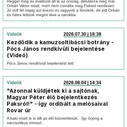
Reggel még mi miattunk áll le az ország, délutánra meg már
Orbán Viktor miatt, mert nem csinálta meg Paksot rendesen.
Jó volt fél napig azt érezni mi vagyunk a főnökök, de jött Orbán
és hátra lettünk megint téve a sarokba.
Videók
2026.07.30 | 18:39
Kezdődik a kamuzsoltibácsi botrány -
Pócs János rendkívüli bejelentése
(Videó)
Pócs János rendkívüli bejelentést tett:
Videók
2026.08.04 | 14:34
"Azonnal küldjétek ki a sajtónak,
Magyar Péter élő bejelentkezés
Paksról!" - így ordibált a melósaival
Rovar úr
A baki miatt le is állt az élő közvetítésük…Így őrjöng a
nárcisztikus miniszt...