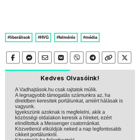
#liberálisok
#HVG
#felmérés
#média
Kedves Olvasóink!
A Vadhajtások.hu csak rajtatok múlik.
A legnagyobb támogatás számunkra az, ha
direktben keresitek portálunkat, amiért hálásak is
vagyunk.
Igyekszünk azoknak is megfelelni, akik a
közösségi oldalakon keresik a híreket, ezért
elindítottuk a Messenger csatornánkat.
Közvetlenül elküldjük neked a nap legfontosabb
cikkeit portálunkról.