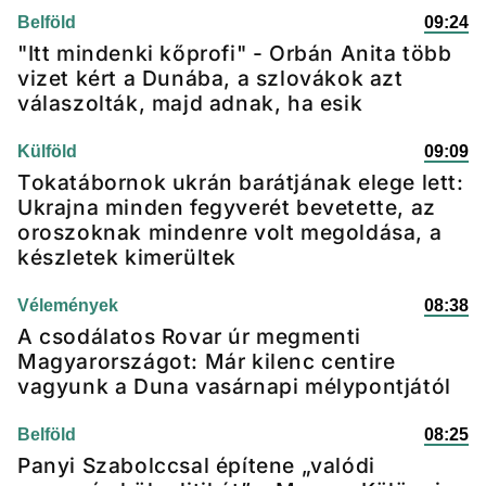
Belföld
09:24
"Itt mindenki kőprofi" - Orbán Anita több
vizet kért a Dunába, a szlovákok azt
válaszolták, majd adnak, ha esik
Külföld
09:09
Tokatábornok ukrán barátjának elege lett:
Ukrajna minden fegyverét bevetette, az
oroszoknak mindenre volt megoldása, a
készletek kimerültek
Vélemények
08:38
A csodálatos Rovar úr megmenti
Magyarországot: Már kilenc centire
vagyunk a Duna vasárnapi mélypontjától
Belföld
08:25
Panyi Szabolccsal építene „valódi