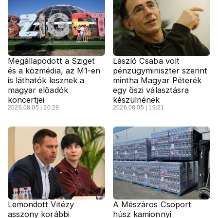
Megállapodott a Sziget
László Csaba volt
és a közmédia, az M1-en
pénzügyminiszter szerint
is láthatók lesznek a
mintha Magyar Péterék
magyar előadók
egy őszi választásra
koncertjei
készülnének
2026.08.05 | 20:29
2026.08.05 | 19:21
Lemondott Vitézy
A Mészáros Csoport
asszony korábbi
húsz kamionnyi