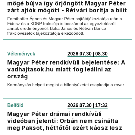
mögé bújva így őrjöngött Magyar Péter
zárt ajtók mögött - Rétvári borítja a bilit
Forsthoffer Ágnes és Magyar Péter sajtótájékoztatója után a
Fidesz és a KDNP frakciója is beszámol az egyeztetésről,
annak eredményeiről. Bóka János és Rétvári Bence
frakcióvezetők tájékoztatója elkezdődött.
Vélemények
2026.07.30 | 08:30
Magyar Péter rendkívüli bejelentése: A
vadhajtasok.hu miatt fog leállni az
ország
Kormányzás helyett megint a billentyűzetet csapkodja a rovar.
Belföld
2026.07.30 | 17:32
Magyar Péter drámai rendkívüli
videóban jelenti: Orbán nem csinálta
meg Paksot, hétfőtől ezért káosz lesz