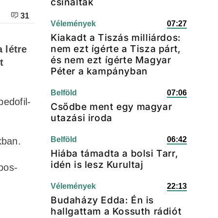
csináltak
31
Vélemények
07:27
Kiakadt a Tiszás milliárdos:
nem ezt ígérte a Tisza párt,
 létre
és nem ezt ígérte Magyar
t
Péter a kampányban
Belföld
07:06
pedofil-
Csődbe ment egy magyar
utazási iroda
Belföld
06:42
kban.
Hiába támadta a bolsi Tarr,
idén is lesz Kurultaj
bos-
Vélemények
22:13
Budaházy Edda: Én is
hallgattam a Kossuth rádiót