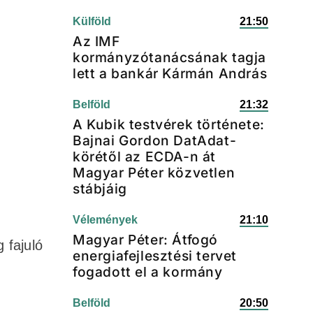
Külföld
21:50
Az IMF
kormányzótanácsának tagja
lett a bankár Kármán András
Belföld
21:32
A Kubik testvérek története:
Bajnai Gordon DatAdat-
körétől az ECDA-n át
Magyar Péter közvetlen
stábjáig
Vélemények
21:10
Magyar Péter: Átfogó
 fajuló
energiafejlesztési tervet
fogadott el a kormány
Belföld
20:50