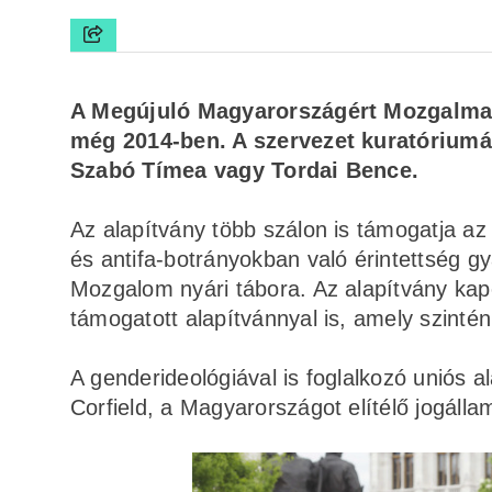
A Megújuló Magyarországért Mozgalmat 
még 2014-ben. A szervezet kuratóriumá
Szabó Tímea vagy Tordai Bence.
Az alapítvány több szálon is támogatja az o
és antifa-botrányokban való érintettség g
Mozgalom nyári tábora. Az alapítvány kap
támogatott alapítvánnyal is, amely szinté
A genderideológiával is foglalkozó uniós a
Corfield, a Magyarországot elítélő jogállam