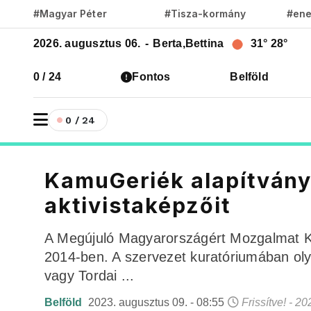
#Magyar Péter
#Tisza-kormány
#ene
2026. augusztus 06.
-
Berta,Bettina
31°
28°
0 / 24
Fontos
Belföld
0 / 24
KamuGeriék alapítványa
aktivistaképzőit
A Megújuló Magyarországért Mozgalmat Ka
2014-ben. A szervezet kuratóriumában oly
vagy Tordai ...
Belföld
2023. augusztus 09. - 08:55
Frissítve! - 2