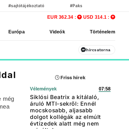
#sajtótájékoztató
#Paks
EUR 362.34 :
USD 314.1 :
Európa
Videók
Történelem
hírcsatorna
ldal
Friss hírek
Vélemények
07:58
Siklósi Beatrix a kitálaló,
re még
áruló MTI-sekről: Ennél
ímea
mocskosabb, aljasabb
dolgot kollégák az elmúlt
évtizedek alatt még nem