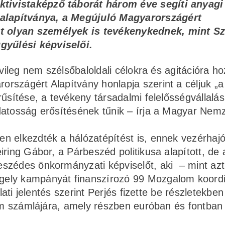
ktivistaképző táborát három éve segíti anyagi
dalapítványa, a Megújuló Magyarországért
tt olyan személyek is tevékenykednek, mint S
gyűlési képviselői.
vileg nem szélsőbaloldali célokra és agitációra ho
rszágért Alapítvány honlapja szerint a céljuk „a
űsítése, a tevékeny társadalmi felelősségvállalás
datosság erősítésének tűnik – írja a Magyar Nemz
 elkezdték a hálózatépítést is, ennek vezérhajój
ring Gábor, a Párbeszéd politikusa alapított, de 
szédes önkormányzati képviselőt, aki – mint azt
gely kampányát finanszírozó 99 Mozgalom koordi
lati jelentés szerint Perjés fizette be részletekben
lom számlájára, amely részben euróban és fontban