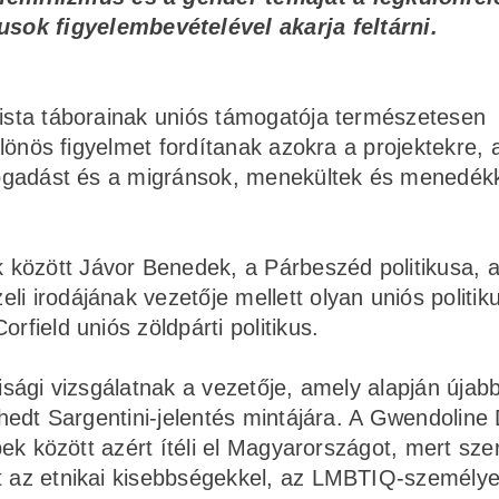
ok figyelembevételével akarja feltárni.
vista táborainak uniós támogatója természetesen
különös figyelmet fordítanak azokra a projektekre,
befogadást és a migránsok, menekültek és menedék
között Jávor Benedek, a Párbeszéd politikusa, 
i irodájának vezetője mellett olyan uniós politiku
rfield uniós zöldpárti politikus.
misági vizsgálatnak a vezetője, amely alapján újabb
írhedt Sargentini-jelentés mintájára. A Gwendoline
bbek között azért ítéli el Magyarországot, mert sze
at az etnikai kisebbségekkel, az LMBTIQ-személye