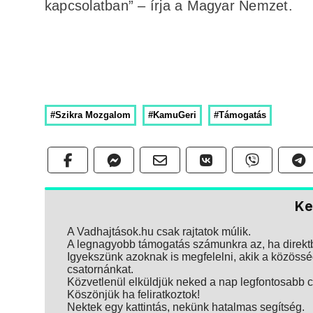
kapcsolatban” – írja a Magyar Nemzet.
#Szikra Mozgalom
#KamuGeri
#Támogatás
Ke
A Vadhajtások.hu csak rajtatok múlik.
A legnagyobb támogatás számunkra az, ha direktbe
Igyekszünk azoknak is megfelelni, akik a közösség
csatornánkat.
Közvetlenül elküldjük neked a nap legfontosabb ci
Köszönjük ha feliratkoztok!
Nektek egy kattintás, nekünk hatalmas segítség.