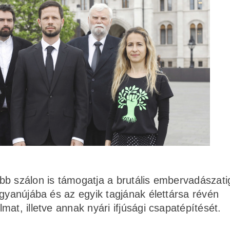
b szálon is támogatja a brutális embervadászatig
 gyanújába és az egyik tagjának élettársa révén
at, illetve annak nyári ifjúsági csapatépítését.