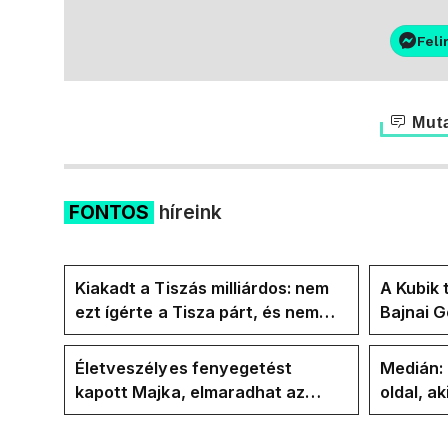
Feli
Muta
FONTOS
híreink
Kiakadt a Tiszás milliárdos: nem
A Kubik 
ezt ígérte a Tisza párt, és nem
Bajnai 
ezt ígérte Magyar Péter a
az ECDA
kampányban
közvetle
Életveszélyes fenyegetést
Medián:
kapott Majka, elmaradhat az
oldal, ak
erdélyi koncertje
elbúcsú