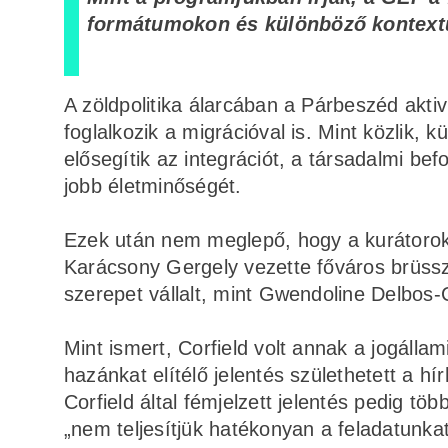
formátumokon és különböző kontextus
A zöldpolitika álarcában a Párbeszéd akti
foglalkozik a migrációval is. Mint közlik, 
elősegítik az integrációt, a társadalmi 
jobb életminőségét.
Ezek után nem meglepő, hogy a kurátorok 
Karácsony Gergely vezette főváros brüsszel
szerepet vállalt, mint Gwendoline Delbos-Co
Mint ismert, Corfield volt annak a jogálla
hazánkat elítélő jelentés születhetett a h
Corfield által fémjelzett jelentés pedig tö
„nem teljesítjük hatékonyan a feladatunk