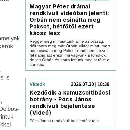
Magyar Péter drámai
rendkívüli videóban jelenti:
Orbán nem csinálta meg
Paksot, hétfőtől ezért
káosz lesz
 amelyek
Reggel még mi miattunk áll le az ország,
kérők
délutánra meg már Orbán Viktor miatt, mert
nem csinálta meg Paksot rendesen. Jó volt
fél napig azt érezni mi vagyunk a főnökök,
de jött Orbán és hátra lettünk megint téve a
sarokba.
a
s is
Videók
2026.07.30 | 18:39
Kezdődik a kamuzsoltibácsi
botrány - Pócs János
,
rendkívüli bejelentése
 Delbos-
(Videó)
rintük
Pócs János rendkívüli bejelentést tett:
kkel