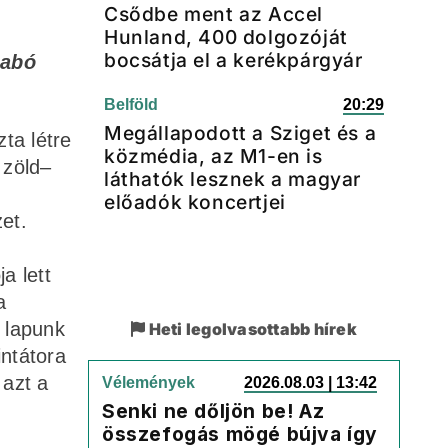
Csődbe ment az Accel
Hunland, 400 dolgozóját
bocsátja el a kerékpárgyár
zabó
Belföld
20:29
Megállapodott a Sziget és a
zta létre
közmédia, az M1-en is
 zöld–
láthatók lesznek a magyar
előadók koncertjei
et.
a lett
a
 lapunk
Heti legolvasottabb hírek
ntátora
 azt a
Vélemények
2026.08.03 | 13:42
Senki ne dőljön be! Az
összefogás mögé bújva így