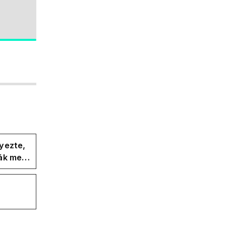
yezte,
ák meg