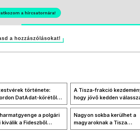
ratkozom a hírcsatornára!
sd a hozzászólásokat!
testvérek története:
A Tisza-frakció kezdemén
Gordon DatAdat-körétől
hogy jövő kedden válassz
-n át Magyar Péter
az új köztársasági elnököt
n stábjáig
 harmatgyenge a polgári
Nagyon sokba kerülhet a
i kiválik a Fideszből
magyaroknak a Tisza
zhat 2030-ban
felkészületlensége