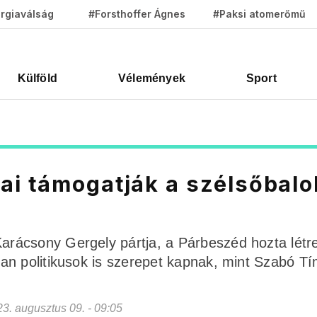
rgiaválság
#Forsthoffer Ágnes
#Paksi atomerőmű
Külföld
Vélemények
Sport
i támogatják a szélsőbalo
rácsony Gergely pártja, a Párbeszéd hozta lét
an politikusok is szerepet kapnak, mint Szabó T
023. augusztus 09. - 09:05