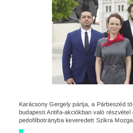
Karácsony Gergely pártja, a Párbeszéd töb
budapesti Antifa-akciókban való részvétel
pedofilbotrányba keveredett Szikra Mozgalm