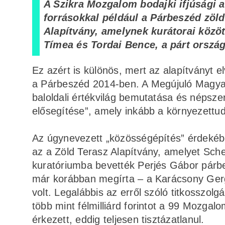
A Szikra Mozgalom bodajki ifjúsági a
forrásokkal például a Párbeszéd zöl
Alapítvány, amelynek kurátorai közö
Tímea és Tordai Bence, a párt ország
Ez azért is különös, mert az alapítványt el
a Párbeszéd 2014-ben. A Megújuló Magyaro
baloldali értékvilág bemutatása és népszer
elősegítése”, amely inkább a környezettu
Az úgynevezett „közösségépítés” érdekében
az a Zöld Terasz Alapítvány, amelyet Schei
kuratóriumba bevették Perjés Gábor párbe
már korábban megírta – a Karácsony Ger
volt. Legalábbis az erről szóló titkosszolgá
több mint félmilliárd forintot a 99 Mozga
érkezett, eddig teljesen tisztázatlanul.