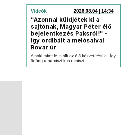
Videók
2026.08.04 | 14:34
"Azonnal küldjétek ki a
sajtónak, Magyar Péter élő
bejelentkezés Paksról!" -
így ordibált a melósaival
Rovar úr
A baki miatt le is állt az élő közvetítésük…Így
őrjöng a nárcisztikus miniszt...