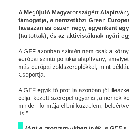
A Megújuló Magyarországért Alapítvány
támogatja, a nemzetközi Green Europe
tavaszán és őszén négy, egyenként egy
(tartottak), és az aktivistáknak nyári e
A GEF azonban szintén nem csak a környe
európai szintű politikai alapítvány, amely
más európai zöldszereplőkkel, mint példá
Csoportja.
A GEF egyik fő profilja azonban jól illeszk
céljai között szerepel ugyanis „a nemek k
minden formája elleni küzdelem, beleértve
is.”
Mint a programjukban írják, a GEF a