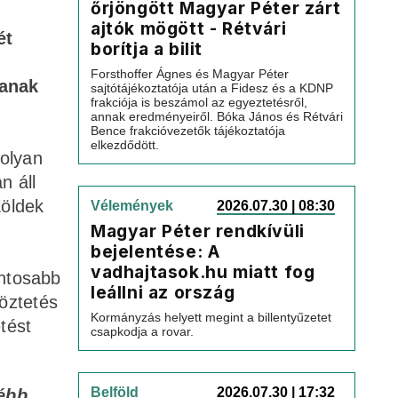
őrjöngött Magyar Péter zárt
ajtók mögött - Rétvári
ét
borítja a bilit
Forsthoffer Ágnes és Magyar Péter
tanak
sajtótájékoztatója után a Fidesz és a KDNP
frakciója is beszámol az egyeztetésről,
annak eredményeiről. Bóka János és Rétvári
Bence frakcióvezetők tájékoztatója
elkezdődött.
olyan
n áll
Zöldek
Vélemények
2026.07.30 | 08:30
Magyar Péter rendkívüli
bejelentése: A
vadhajtasok.hu miatt fog
ontosabb
leállni az ország
öztetés
Kormányzás helyett megint a billentyűzetet
tést
csapkodja a rovar.
Belföld
2026.07.30 | 17:32
lébb