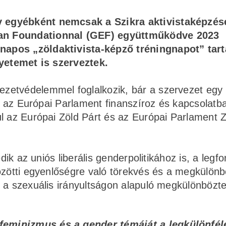
 egyébként nemcsak a Szikra aktivistaképzés
an Foundationnal (GEF) együttműködve 2023
napos „zöldaktivista-képző tréningnapot” tar
gyetemet is szerveztek.
zetvédelemmel foglalkozik, bár a szervezet egy 
et az Európai Parlament finanszíroz és kapcsolatba
ul az Európai Zöld Párt és az Európai Parlament 
edik az uniós liberális genderpolitikához is, a legf
özötti egyenlőségre való törekvés és a megkülönb
 a szexuális irányultságon alapuló megkülönbözte
 feminizmus és a gender témáját a legkülönfé