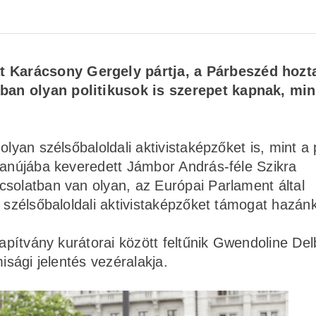
Karácsony Gergely pártja, a Párbeszéd hozta
ban olyan politikusok is szerepet kapnak, min
lyan szélsőbaloldali aktivistaképzőket is, mint a 
yanújába keveredett Jámbor András-féle Szikra
csolatban van olyan, az Európai Parlament által
n szélsőbaloldali aktivistaképzőket támogat hazán
lapítvány kurátorai között feltűnik Gwendoline Del
isági jelentés vezéralakja.