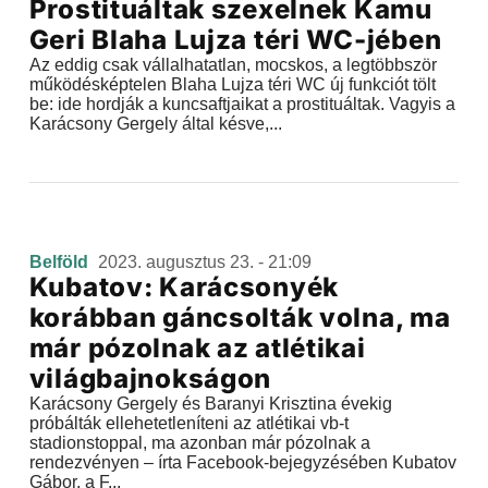
Prostituáltak szexelnek Kamu
Geri Blaha Lujza téri WC-jében
Az eddig csak vállalhatatlan, mocskos, a legtöbbször
működésképtelen Blaha Lujza téri WC új funkciót tölt
be: ide hordják a kuncsaftjaikat a prostituáltak. Vagyis a
Karácsony Gergely által késve,...
Belföld
2023. augusztus 23. - 21:09
Kubatov: Karácsonyék
korábban gáncsolták volna, ma
már pózolnak az atlétikai
világbajnokságon
Karácsony Gergely és Baranyi Krisztina évekig
próbálták ellehetetleníteni az atlétikai vb-t
stadionstoppal, ma azonban már pózolnak a
rendezvényen – írta Facebook-bejegyzésében Kubatov
Gábor, a F...