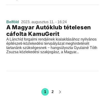
Belföld
2023. augusztus 11. - 16:24
A Magyar Autóklub tételesen
cáfolta KamuGerit
A Lánchíd forgalmi rendjének kialakításához nyilvános
építészeti-közlekedési tervpályázat meghirdetését
tartanánk szükségesnek − hangsúlyozta Gyulainé Tóth
Zsuzsa közlekedési szakjogász, a Magyar...
1
2