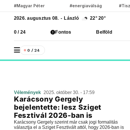
#Magyar Péter
#energiaválság
#Tis
2026. augusztus 08.
-
László
22°
20°
0 / 24
Fontos
Belföld
0 / 24
Vélemények
2025. október 30. - 17:59
Karácsony Gergely
bejelentette: lesz Sziget
Fesztivál 2026-ban is
Karácsony Gergely szerint már csak jogi formalitás
választja el a Sziget Fesztivált attól, hogy 2026-ban is