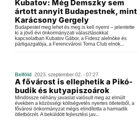
Kubatov: Még Demszky sem
ártott annyit Budapestnek, mint
Karácsony Gergely
Budapestet meg lehet és meg is kell nyerni – jelentette
ki a jövő évi önkormányzati választásokkal
kapcsolatban Kubatov Gábor, a Fidesz alelnöke és
pártigazgatója, a Ferencvárosi Torna Club elnök...
Belföld
2023. szeptember 02. - 07:27
A fővárost is ellephetik a Pikó-
budik és kutyapiszoárok
Mindössze néhány javaslat valósult meg az elmúlt
években a közösségi költségvetés nyertes ötleteiből, a
fővárosi önkormányzat mégis elindította a harmadik
ötletbörzét. A beküldött fejlesztési jav...