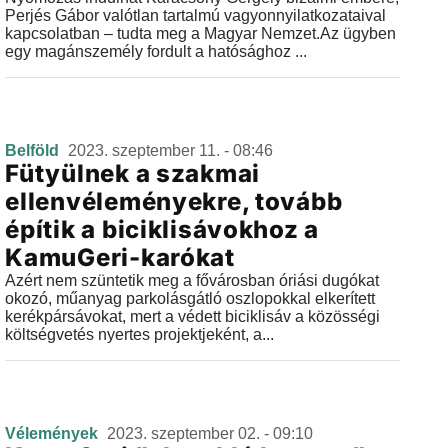
Perjés Gábor valótlan tartalmú vagyonnyilatkozataival
kapcsolatban – tudta meg a Magyar Nemzet.Az ügyben
egy magánszemély fordult a hatósághoz ...
Belföld
2023. szeptember 11. - 08:46
Fütyülnek a szakmai
ellenvéleményekre, tovább
építik a biciklisávokhoz a
KamuGeri-karókat
Azért nem szüntetik meg a fővárosban óriási dugókat
okozó, műanyag parkolásgátló oszlopokkal elkerített
kerékpársávokat, mert a védett biciklisáv a közösségi
költségvetés nyertes projektjeként, a...
Vélemények
2023. szeptember 02. - 09:10