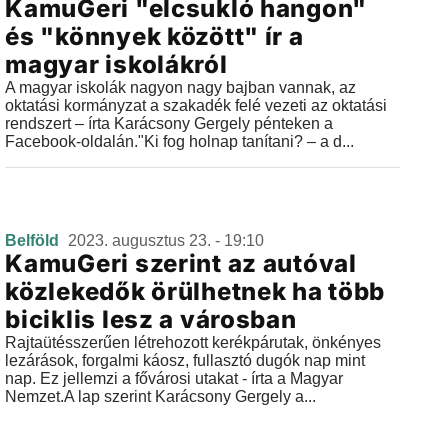
KamuGeri "elcsukló hangon"
és "könnyek között" ír a
magyar iskolákról
A magyar iskolák nagyon nagy bajban vannak, az
oktatási kormányzat a szakadék felé vezeti az oktatási
rendszert – írta Karácsony Gergely pénteken a
Facebook-oldalán."Ki fog holnap tanítani? – a d...
Belföld
2023. augusztus 23. - 19:10
KamuGeri szerint az autóval
közlekedők örülhetnek ha több
biciklis lesz a városban
Rajtaütésszerűen létrehozott kerékpárutak, önkényes
lezárások, forgalmi káosz, fullasztó dugók nap mint
nap. Ez jellemzi a fővárosi utakat - írta a Magyar
Nemzet.A lap szerint Karácsony Gergely a...