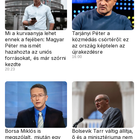
Mi a kurvaanyja lehet
Tarjányi Péter a
ennek a fejében: Magyar
közmédiás csörtéről: ez
Péter ma ismét
az ország képtelen az
hazahozta az uniós
újrakezdésre
16:00
forrásokat, és már szórni
kezdte
20:23
Borsa Miklós is
Bolsevik Tarr váltig állítja,
megszólalt, miután egy
ő és a minisztériuma nem