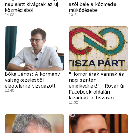
nap alatt kivágták az új
szól bele a közmédia
közmédiából
működésébe
14:02
13:21
Bóka János: A kormány
"Horror árak vannak és
válságkezelésből
napi szinten
elégtelenre vizsgázott
emelkednek!" - Rovar úr
12:40
Facebook-oldalán
lázadnak a Tiszások
11:32