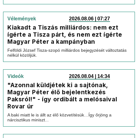
Vélemények
2026.08.06 | 07:27
Kiakadt a Tiszás milliárdos: nem ezt
ígérte a Tisza párt, és nem ezt ígérte
Magyar Péter a kampányban
Felföldi József Tisza-szopó milliárdos bejegyzését változtatás
nélkül közöljük.
Videók
2026.08.04 | 14:34
"Azonnal küldjétek ki a sajtónak,
Magyar Péter élő bejelentkezés
Paksról!" - így ordibált a melósaival
Rovar úr
A baki miatt le is állt az élő közvetítésük…Így őrjöng a
nárcisztikus miniszt...