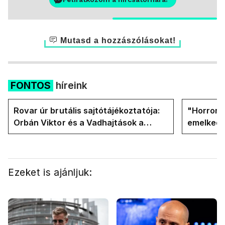
Mutasd a hozzászólásokat!
FONTOS
híreink
Rovar úr brutális sajtótájékoztatója:
"Horror á
Orbán Viktor és a Vadhajtások a
emelkedn
felelős a kialakult helyzetért
oldalán l
Ezeket is ajánljuk: