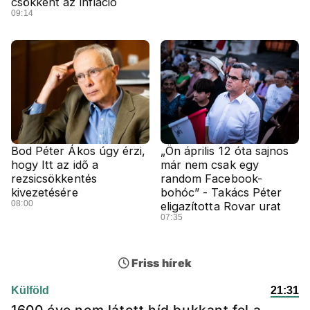
csökkent az infláció
09:14
Bod Péter Ákos úgy érzi,
„Ön április 12 óta sajnos
hogy Itt az idő a
már nem csak egy
rezsicsökkentés
random Facebook-
kivezetésére
bohóc” - Takács Péter
08:00
eligazította Rovar urat
07:35
Friss hírek
Külföld
21:31