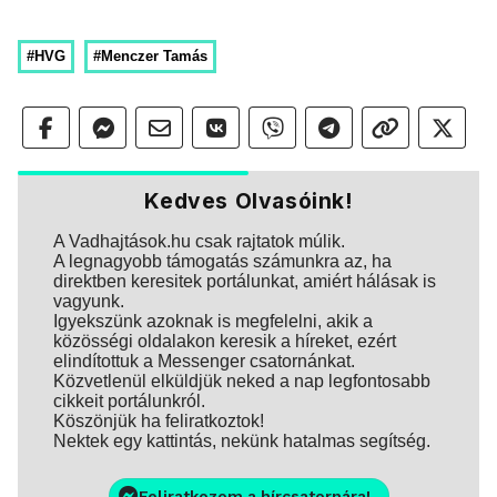
#HVG
#Menczer Tamás
Kedves Olvasóink!
A Vadhajtások.hu csak rajtatok múlik.
A legnagyobb támogatás számunkra az, ha
direktben keresitek portálunkat, amiért hálásak is
vagyunk.
Igyekszünk azoknak is megfelelni, akik a
közösségi oldalakon keresik a híreket, ezért
elindítottuk a Messenger csatornánkat.
Közvetlenül elküldjük neked a nap legfontosabb
cikkeit portálunkról.
Köszönjük ha feliratkoztok!
Nektek egy kattintás, nekünk hatalmas segítség.
Feliratkozom a hírcsatornára!