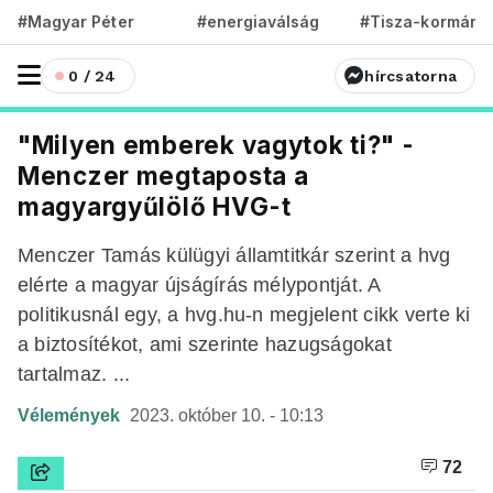
#Magyar Péter
#energiaválság
#Tisza-kormány
0 / 24
hírcsatorna
"Milyen emberek vagytok ti?" -
Menczer megtaposta a
magyargyűlölő HVG-t
Menczer Tamás külügyi államtitkár szerint a hvg
elérte a magyar újságírás mélypontját. A
politikusnál egy, a hvg.hu-n megjelent cikk verte ki
a biztosítékot, ami szerinte hazugságokat
tartalmaz. ...
Vélemények
2023. október 10. - 10:13
72