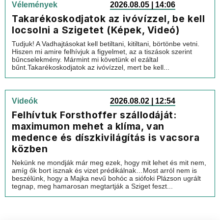
Vélemények
2026.08.05 | 14:06
Takarékoskodjatok az ivóvízzel, be kell
locsolni a Szigetet (Képek, Videó)
Tudjuk! A Vadhajtásokat kell betiltani, kitiltani, börtönbe vetni.
Hiszen mi amire felhívjuk a figyelmet, az a tiszások szerint
bűncselekmény. Mármint mi követünk el ezáltal
bűnt.Takarékoskodjatok az ivóvízzel, mert be kell...
Videók
2026.08.02 | 12:54
Felhívtuk Forsthoffer szállodáját:
maximumon mehet a klíma, van
medence és díszkivilágítás is vacsora
közben
Nekünk ne mondják már meg ezek, hogy mit lehet és mit nem,
amíg ők bort isznak és vizet prédikálnak…Most arról nem is
beszélünk, hogy a Majka nevű bohóc a siófoki Plázson ugrált
tegnap, meg hamarosan megtartják a Sziget feszt...