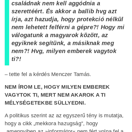
családnak nem kell aggódnia a
szerettéért. És akkor a ballib hvg azt
írja, azt hazudja, hogy protekció nélkül
nem lehetett felférni a gépre?! Hogy mi
válogatunk a magyarok között, az
egyiknek segítünk, a másiknak meg
nem?! Hvg, milyen emberek vagytok
ti?!
– tette fel a kérdés Menczer Tamás.
NEM ÍROM LE, HOGY MILYEN EMBEREK
VAGYTOK TI, MERT NEM AKAROK A TI
MÉLYSÉGETEKBE SÜLLYEDNI.
A politikus szerint az az egyszerű tény is mutatja,
hogy a cikk „mekkora hazugság”, hogy
„amennyiben az »informátor« nem fért volna fel a