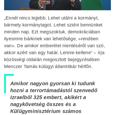
„Ennél nincs lejjebb. Lehet utálni a kormányt,
bármely kormánytagot. Lehet szidni bennünket
minden nap. Ezt megszoktuk, demokráciában
ilyesmire bárkinek van lehetősége, »rendben
van«. De amikor emberélet mentéséről van szó,
akkor azért van egy határ. Lennie kellene” – írja
közösségi oldalán megosztott bejegyzésében
Menczer Tamás külügyi államtitkár hétfőn.
Amikor nagyon gyorsan ki tudunk
hozni a terrortámadástól szenvedő
Izraelből 325 embert, akikért a
nagykövetség összes és a
Külügyminisztérium számos