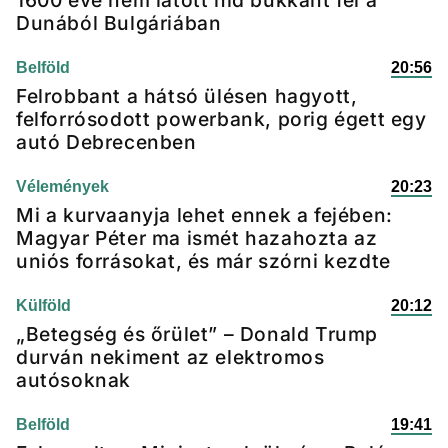
1600 éve nem látott híd bukkant fel a
Dunából Bulgáriában
Belföld
20:56
Felrobbant a hátsó ülésen hagyott,
felforrósodott powerbank, porig égett egy
autó Debrecenben
Vélemények
20:23
Mi a kurvaanyja lehet ennek a fejében:
Magyar Péter ma ismét hazahozta az
uniós forrásokat, és már szórni kezdte
Külföld
20:12
„Betegség és őrület” – Donald Trump
durván nekiment az elektromos
autósoknak
Belföld
19:41