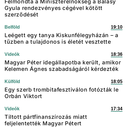
Felmondta a Miniszterelnökség a Balásy
Gyula rendezvényes cégével kötött
szerződését
Belföld
19:10
Leégett egy tanya Kiskunfélegyházán – a
tűzben a tulajdonos is életét vesztette
Videók
18:36
Magyar Péter idegállapotba került, amikor
Kelemen Ágnes szabadságáról kérdezték
Külföld
18:05
Egy szerb trombitafesztiválon fotózták le
Orbán Viktort
Videók
17:34
Tiltott pártfinanszírozás miatt
feljelentették Magyar Pétert