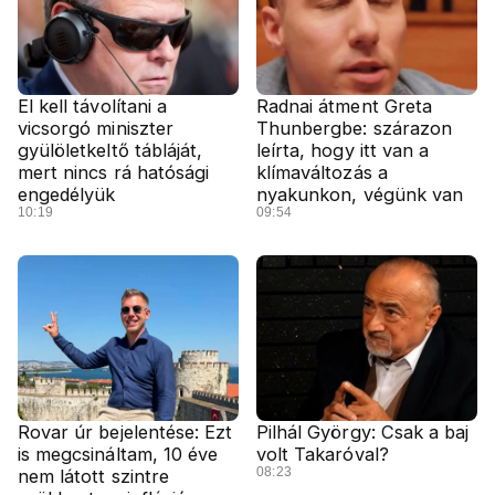
El kell távolítani a
Radnai átment Greta
vicsorgó miniszter
Thunbergbe: szárazon
gyülöletkeltő tábláját,
leírta, hogy itt van a
mert nincs rá hatósági
klímaváltozás a
engedélyük
nyakunkon, végünk van
10:19
09:54
Rovar úr bejelentése: Ezt
Pilhál György: Csak a baj
is megcsináltam, 10 éve
volt Takaróval?
08:23
nem látott szintre