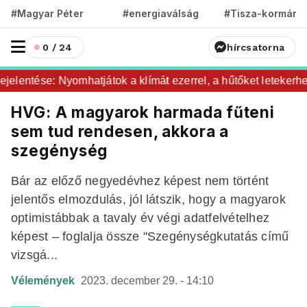
#Magyar Péter
#energiaválság
#Tisza-kormány
0 / 24
hírcsatorna
elentése: Nyomhatjátok a klímát ezerrel, a hűtőket letekerheti
HVG: A magyarok harmada fűteni
sem tud rendesen, akkora a
szegénység
Bár az előző negyedévhez képest nem történt
jelentős elmozdulás, jól látszik, hogy a magyarok
optimistábbak a tavaly év végi adatfelvételhez
képest – foglalja össze "Szegénységkutatás című
vizsgá...
Vélemények
2023. december 29. - 14:10