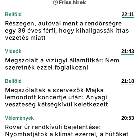
Friss hírek
Belföld
22:11
Részegen, autóval ment a rendőrségre
egy 39 éves férfi, hogy kihallgassák ittas
vezetés miatt
Videók
21:43
Megszólalt a vízügyi államtitkár: Nem
szeretnék ezzel foglalkozni
Belföld
21:18
Megszólaltak a szervezők Majka
lemondott koncertje után: Anyagi
veszteség kétségkívül keletkezett
Vélemények
20:53
Rovar úr rendkívüli bejelentése:
Nyomhatjátok a klímát ezerrel, a hűtőket