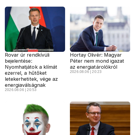
Rovar úr rendkívüli
Hortay Olivér: Magyar
bejelentése:
Péter nem mond igazat
Nyomhatjátok a klímát
az energiatárolókról
2026.08.06 | 20:23
ezerrel, a hűtőket
letekerhetitek, vége az
energiaválságnak
2026.08.06 | 20:53