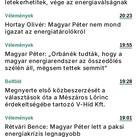
letekerhetitek, vége az energiaválságnak
Vélemények
20:23
Hortay Olivér: Magyar Péter nem mond
igazat az energiatárolókról
Vélemények
19:55
Magyar Péter: „Orbánék tudták, hogy a
magyar energiarendszer az összedőlés
szélén áll, mégsem tettek semmit”
Belföld
19:28
Megnyerte első közbeszerzését a
választások óta a Mészáros Lőrinc
érdekeltségébe tartozó V-Híd Kft.
Vélemények
19:01
Rétvári Bence: Magyar Péter lett a paksi
energiakrízis legnagyobb