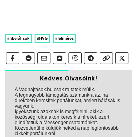
#liberálisok
#HVG
#felmérés
Kedves Olvasóink!
A Vadhajtások.hu csak rajtatok múlik.
A legnagyobb támogatás számunkra az, ha
direktben keresitek portálunkat, amiért hálásak is
vagyunk.
Igyekszünk azoknak is megfelelni, akik a
közösségi oldalakon keresik a híreket, ezért
elindítottuk a Messenger csatornánkat.
Közvetlenül elküldjük neked a nap legfontosabb
cikkeit portálunkról.