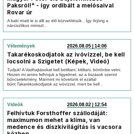
Paksról!" - így ordibált a melósaival
Rovar úr
A baki miatt le is állt az élő közvetítésük…Így őrjöng a
nárcisztikus miniszt...
Vélemények
2026.08.05 | 14:06
Takarékoskodjatok az ivóvízzel, be kell
locsolni a Szigetet (Képek, Videó)
Tudjuk! A Vadhajtásokat kell betiltani, kitiltani, börtönbe vetni.
Hiszen mi amire felhívjuk a figyelmet, az a tiszások szerint
bűncselekmény. Mármint mi követünk el ezáltal
bűnt.Takarékoskodjatok az ivóvízzel, mert be kell...
Videók
2026.08.02 | 12:54
Felhívtuk Forsthoffer szállodáját:
maximumon mehet a klíma, van
medence és díszkivilágítás is vacsora
közben