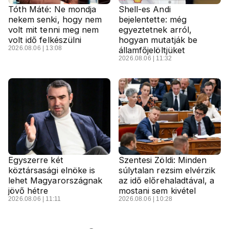
Tóth Máté: Ne mondja
Shell-es Andi
nekem senki, hogy nem
bejelentette: még
volt mit tenni meg nem
egyeztetnek arról,
volt idő felkészülni
hogyan mutatják be
2026.08.06 | 13:08
államfőjelöltjüket
2026.08.06 | 11:32
Egyszerre két
Szentesi Zöldi: Minden
köztársasági elnöke is
súlytalan rezsim elvérzik
lehet Magyarországnak
az idő előrehaladtával, a
jövő hétre
mostani sem kivétel
2026.08.06 | 11:11
2026.08.06 | 10:28