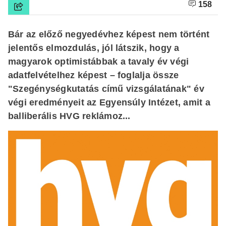
158
Bár az előző negyedévhez képest nem történt
jelentős elmozdulás, jól látszik, hogy a
magyarok optimistábbak a tavaly év végi
adatfelvételhez képest – foglalja össze
"Szegénységkutatás című vizsgálatának" év
végi eredményeit az Egyensúly Intézet, amit a
balliberális HVG reklámoz...