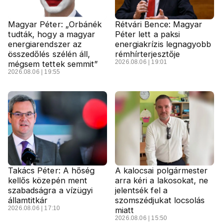
Magyar Péter: „Orbánék
Rétvári Bence: Magyar
tudták, hogy a magyar
Péter lett a paksi
energiarendszer az
energiakrízis legnagyobb
összedőlés szélén áll,
rémhírterjesztője
2026.08.06 | 19:01
mégsem tettek semmit”
2026.08.06 | 19:55
Takács Péter: A hőség
A kalocsai polgármester
kellős közepén ment
arra kéri a lakosokat, ne
szabadságra a vízügyi
jelentsék fel a
államtitkár
szomszédjukat locsolás
2026.08.06 | 17:10
miatt
2026.08.06 | 15:50