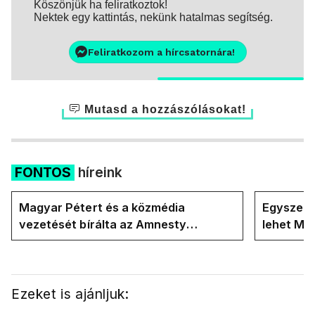
Köszönjük ha feliratkoztok!
Nektek egy kattintás, nekünk hatalmas segítség.
Feliratkozom a hírcsatornára!
Mutasd a hozzászólásokat!
FONTOS
híreink
Magyar Pétert és a közmédia
Egyszerre
vezetését bírálta az Amnesty
lehet Ma
International a Klubrádióban
Ezeket is ajánljuk: