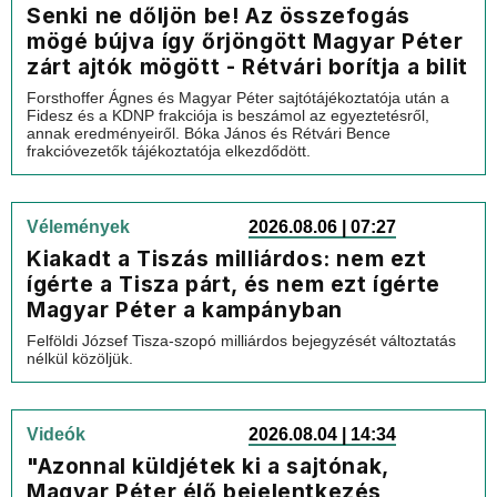
Senki ne dőljön be! Az összefogás
mögé bújva így őrjöngött Magyar Péter
zárt ajtók mögött - Rétvári borítja a bilit
Forsthoffer Ágnes és Magyar Péter sajtótájékoztatója után a
Fidesz és a KDNP frakciója is beszámol az egyeztetésről,
annak eredményeiről. Bóka János és Rétvári Bence
frakcióvezetők tájékoztatója elkezdődött.
Vélemények
2026.08.06 | 07:27
Kiakadt a Tiszás milliárdos: nem ezt
ígérte a Tisza párt, és nem ezt ígérte
Magyar Péter a kampányban
Felföldi József Tisza-szopó milliárdos bejegyzését változtatás
nélkül közöljük.
Videók
2026.08.04 | 14:34
"Azonnal küldjétek ki a sajtónak,
Magyar Péter élő bejelentkezés