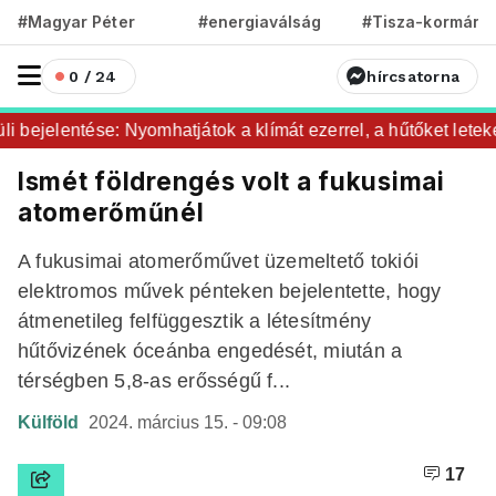
#Magyar Péter
#energiaválság
#Tisza-kormány
0 / 24
hírcsatorna
bejelentése: Nyomhatjátok a klímát ezerrel, a hűtőket leteker
Ismét földrengés volt a fukusimai
atomerőműnél
A fukusimai atomerőművet üzemeltető tokiói
elektromos művek pénteken bejelentette, hogy
átmenetileg felfüggesztik a létesítmény
hűtővizének óceánba engedését, miután a
térségben 5,8-as erősségű f...
Külföld
2024. március 15. - 09:08
17