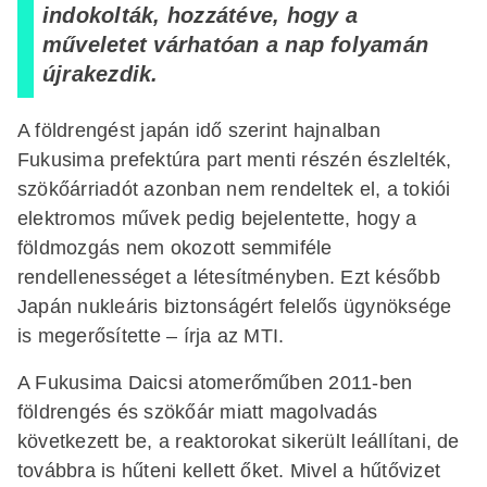
indokolták, hozzátéve, hogy a
műveletet várhatóan a nap folyamán
újrakezdik.
A földrengést japán idő szerint hajnalban
Fukusima prefektúra part menti részén észlelték,
szökőárriadót azonban nem rendeltek el, a tokiói
elektromos művek pedig bejelentette, hogy a
földmozgás nem okozott semmiféle
rendellenességet a létesítményben. Ezt később
Japán nukleáris biztonságért felelős ügynöksége
is megerősítette – írja az MTI.
A Fukusima Daicsi atomerőműben 2011-ben
földrengés és szökőár miatt magolvadás
következett be, a reaktorokat sikerült leállítani, de
továbbra is hűteni kellett őket. Mivel a hűtővizet