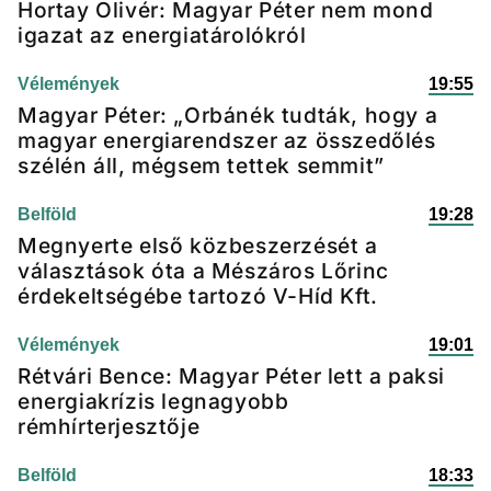
Hortay Olivér: Magyar Péter nem mond
igazat az energiatárolókról
Vélemények
19:55
Magyar Péter: „Orbánék tudták, hogy a
magyar energiarendszer az összedőlés
szélén áll, mégsem tettek semmit”
Belföld
19:28
Megnyerte első közbeszerzését a
választások óta a Mészáros Lőrinc
érdekeltségébe tartozó V-Híd Kft.
Vélemények
19:01
Rétvári Bence: Magyar Péter lett a paksi
energiakrízis legnagyobb
rémhírterjesztője
Belföld
18:33