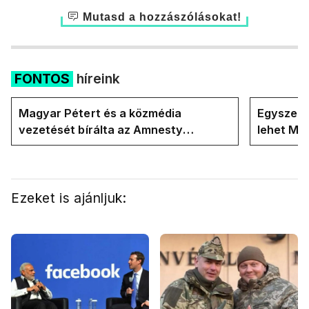
Mutasd a hozzászólásokat!
FONTOS
híreink
Magyar Pétert és a közmédia
Egyszerre
vezetését bírálta az Amnesty
lehet Ma
International a Klubrádióban
Ezeket is ajánljuk: