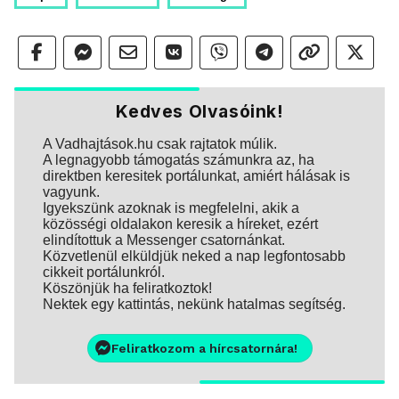
Kedves Olvasóink!
A Vadhajtások.hu csak rajtatok múlik.
A legnagyobb támogatás számunkra az, ha
direktben keresitek portálunkat, amiért hálásak is
vagyunk.
Igyekszünk azoknak is megfelelni, akik a
közösségi oldalakon keresik a híreket, ezért
elindítottuk a Messenger csatornánkat.
Közvetlenül elküldjük neked a nap legfontosabb
cikkeit portálunkról.
Köszönjük ha feliratkoztok!
Nektek egy kattintás, nekünk hatalmas segítség.
Feliratkozom a hírcsatornára!