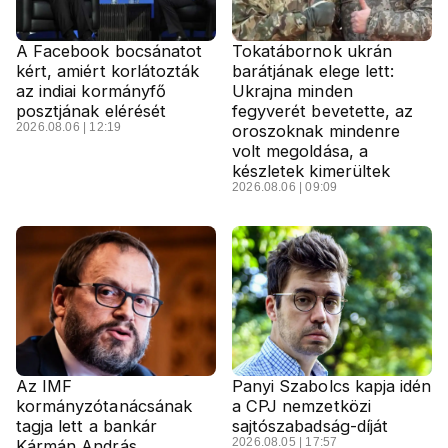
A Facebook bocsánatot
Tokatábornok ukrán
kért, amiért korlátozták
barátjának elege lett:
az indiai kormányfő
Ukrajna minden
posztjának elérését
fegyverét bevetette, az
2026.08.06 | 12:19
oroszoknak mindenre
volt megoldása, a
készletek kimerültek
2026.08.06 | 09:09
Az IMF
Panyi Szabolcs kapja idén
kormányzótanácsának
a CPJ nemzetközi
tagja lett a bankár
sajtószabadság-díját
2026.08.05 | 17:57
Kármán András