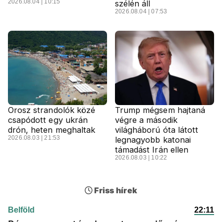
2026.08.04 | 10:15
szélén áll
2026.08.04 | 07:53
Orosz strandolók közé
Trump mégsem hajtaná
csapódott egy ukrán
végre a második
drón, heten meghaltak
világháború óta látott
2026.08.03 | 21:53
legnagyobb katonai
támadást Irán ellen
2026.08.03 | 10:22
Friss hírek
Belföld
22:11