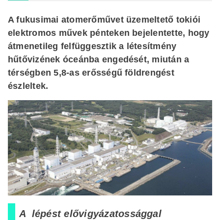
A fukusimai atomerőművet üzemeltető tokiói
elektromos művek pénteken bejelentette, hogy
átmenetileg felfüggesztik a létesítmény
hűtővizének óceánba engedését, miután a
térségben 5,8-as erősségű földrengést
észleltek.
A lépést elővigyázatossággal