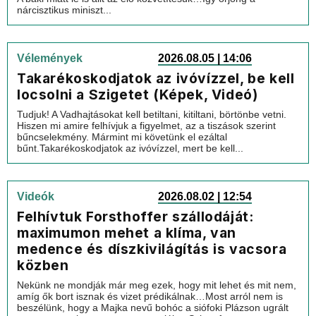
nárcisztikus miniszt...
Vélemények
2026.08.05 | 14:06
Takarékoskodjatok az ivóvízzel, be kell
locsolni a Szigetet (Képek, Videó)
Tudjuk! A Vadhajtásokat kell betiltani, kitiltani, börtönbe vetni.
Hiszen mi amire felhívjuk a figyelmet, az a tiszások szerint
bűncselekmény. Mármint mi követünk el ezáltal
bűnt.Takarékoskodjatok az ivóvízzel, mert be kell...
Videók
2026.08.02 | 12:54
Felhívtuk Forsthoffer szállodáját:
maximumon mehet a klíma, van
medence és díszkivilágítás is vacsora
közben
Nekünk ne mondják már meg ezek, hogy mit lehet és mit nem,
amíg ők bort isznak és vizet prédikálnak…Most arról nem is
beszélünk, hogy a Majka nevű bohóc a siófoki Plázson ugrált