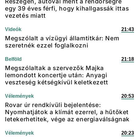
Részegen, autóval ment a rendőrségre
egy 39 éves férfi, hogy kihallgassák ittas
vezetés miatt
Videók
21:43
Megszólalt a vízügyi államtitkár: Nem
szeretnék ezzel foglalkozni
Belföld
21:18
Megszólaltak a szervezők Majka
lemondott koncertje után: Anyagi
veszteség kétségkívül keletkezett
Vélemények
20:53
Rovar úr rendkívüli bejelentése:
Nyomhatjátok a klímát ezerrel, a hűtőket
letekerhetitek, vége az energiaválságnak
Vélemények
20:23