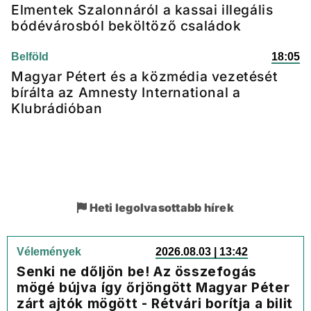
Elmentek Szalonnáról a kassai illegális
bódévárosból beköltöző családok
Belföld
18:05
Magyar Pétert és a közmédia vezetését
bírálta az Amnesty International a
Klubrádióban
Heti legolvasottabb hírek
Vélemények
2026.08.03 | 13:42
Senki ne dőljön be! Az összefogás
mögé bújva így őrjöngött Magyar Péter
zárt ajtók mögött - Rétvári borítja a bilit