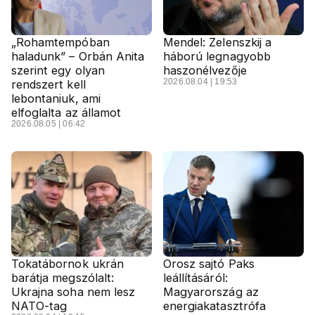
„Rohamtempóban
Mendel: Zelenszkij a
haladunk” – Orbán Anita
háború legnagyobb
szerint egy olyan
haszonélvezője
2026.08.04 | 19:53
rendszert kell
lebontaniuk, ami
elfoglalta az államot
2026.08.05 | 06:42
Tokatábornok ukrán
Orosz sajtó Paks
barátja megszólalt:
leállításáról:
Ukrajna soha nem lesz
Magyarország az
NATO-tag
energiakatasztrófa