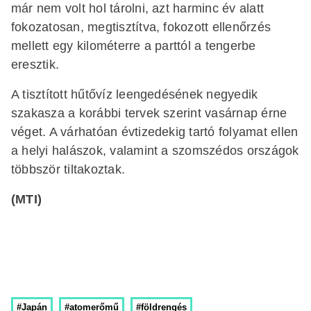
már nem volt hol tárolni, azt harminc év alatt
fokozatosan, megtisztítva, fokozott ellenőrzés
mellett egy kilométerre a parttól a tengerbe
eresztik.
A tisztított hűtővíz leengedésének negyedik
szakasza a korábbi tervek szerint vasárnap érne
véget. A várhatóan évtizedekig tartó folyamat ellen
a helyi halászok, valamint a szomszédos országok
többször tiltakoztak.
(MTI)
#Japán
#atomerőmű
#földrengés