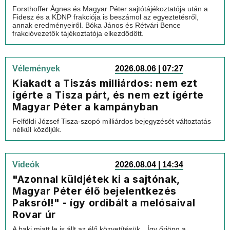
Forsthoffer Ágnes és Magyar Péter sajtótájékoztatója után a
Fidesz és a KDNP frakciója is beszámol az egyeztetésről,
annak eredményeiről. Bóka János és Rétvári Bence
frakcióvezetők tájékoztatója elkezdődött.
Vélemények
2026.08.06 | 07:27
Kiakadt a Tiszás milliárdos: nem ezt
ígérte a Tisza párt, és nem ezt ígérte
Magyar Péter a kampányban
Felföldi József Tisza-szopó milliárdos bejegyzését változtatás
nélkül közöljük.
Videók
2026.08.04 | 14:34
"Azonnal küldjétek ki a sajtónak,
Magyar Péter élő bejelentkezés
Paksról!" - így ordibált a melósaival
Rovar úr
A baki miatt le is állt az élő közvetítésük…Így őrjöng a