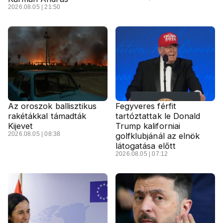
2026.08.05 | 21:50
Az oroszok ballisztikus
Fegyveres férfit
rakétákkal támadták
tartóztattak le Donald
Kijevet
Trump kaliforniai
2026.08.05 | 08:38
golfklubjánál az elnök
látogatása előtt
2026.08.05 | 07:12