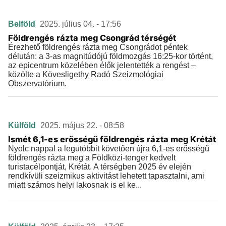
Belföld
2025. július 04. - 17:56
Földrengés rázta meg Csongrád térségét
Érezhető földrengés rázta meg Csongrádot péntek
délután: a 3-as magnitúdójú földmozgás 16:25-kor történt,
az epicentrum közelében élők jelentették a rengést –
közölte a Kövesligethy Radó Szeizmológiai
Obszervatórium.
Külföld
2025. május 22. - 08:58
Ismét 6,1-es erősségű földrengés rázta meg Krétát
Nyolc nappal a legutóbbit követően újra 6,1-es erősségű
földrengés rázta meg a Földközi-tenger kedvelt
turistacélpontját, Krétát. A térségben 2025 év elején
rendkívüli szeizmikus aktivitást lehetett tapasztalni, ami
miatt számos helyi lakosnak is el ke...