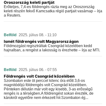
Oroszország keleti partját
Erőteljes, 7,4-es földrengés rázta meg az Oroszország
keleti részén fekvő Kamcsatka régió partjait vasárnap – írja
a Reuters.
Belföld
2025. július 08. - 11:10
Ismét földrengés volt Magyarországon
Földmozgást regisztráltak Csongrád közelében kedd
hajnalban, a rengést a lakosság is érezhette – írja az MTI.
Belföld
2025. július 06. - 07:55
Földrengés volt Csongrád közelében
Szombaton este öt perccel kilenc óra előtt 3,6-os
magnitódójú földrengés volt Csongrád közelében.
Pénteken délután már volt egy kisebb, 3-as erősségű
rengés is a térségben.A földrengést sokan érezték, de
károkról egyelőre nem érkezett hír.Szombaton éjj...