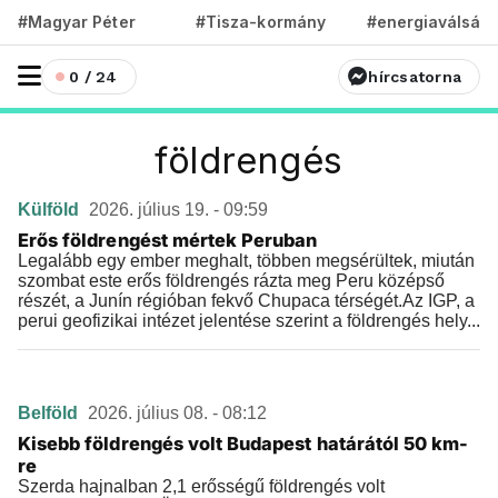
#Magyar Péter
#Tisza-kormány
#energiaválság
0 / 24
hírcsatorna
földrengés
Külföld
2026. július 19. - 09:59
Erős földrengést mértek Peruban
Legalább egy ember meghalt, többen megsérültek, miután
szombat este erős földrengés rázta meg Peru középső
részét, a Junín régióban fekvő Chupaca térségét.Az IGP, a
perui geofizikai intézet jelentése szerint a földrengés hely...
Belföld
2026. július 08. - 08:12
Kisebb földrengés volt Budapest határától 50 km-
re
Szerda hajnalban 2,1 erősségű földrengés volt