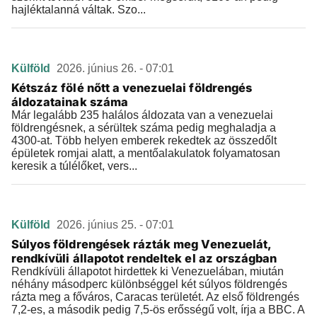
hajléktalanná váltak. Szo...
Külföld
2026. június 26. - 07:01
Kétszáz fölé nőtt a venezuelai földrengés
áldozatainak száma
Már legalább 235 halálos áldozata van a venezuelai
földrengésnek, a sérültek száma pedig meghaladja a
4300-at. Több helyen emberek rekedtek az összedőlt
épületek romjai alatt, a mentőalakulatok folyamatosan
keresik a túlélőket, vers...
Külföld
2026. június 25. - 07:01
Súlyos földrengések rázták meg Venezuelát,
rendkívüli állapotot rendeltek el az országban
Rendkívüli állapotot hirdettek ki Venezuelában, miután
néhány másodperc különbséggel két súlyos földrengés
rázta meg a főváros, Caracas területét. Az első földrengés
7,2-es, a második pedig 7,5-ös erősségű volt, írja a BBC. A