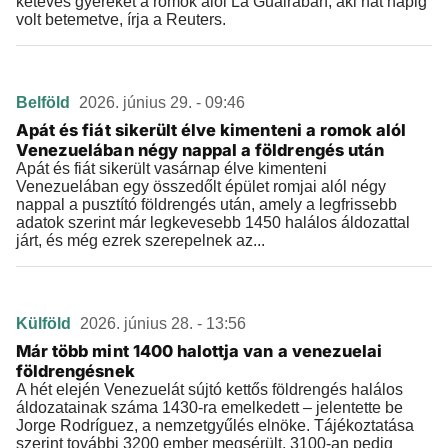
kétéves gyereket a romok alól La Guairában, aki hat napig
volt betemetve, írja a Reuters.
Belföld
2026. június 29. - 09:46
Apát és fiát sikerült élve kimenteni a romok alól
Venezuelában négy nappal a földrengés után
Apát és fiát sikerült vasárnap élve kimenteni
Venezuelában egy összedőlt épület romjai alól négy
nappal a pusztító földrengés után, amely a legfrissebb
adatok szerint már legkevesebb 1450 halálos áldozattal
járt, és még ezrek szerepelnek az...
Külföld
2026. június 28. - 13:56
Már több mint 1400 halottja van a venezuelai
földrengésnek
A hét elején Venezuelát sújtó kettős földrengés halálos
áldozatainak száma 1430-ra emelkedett – jelentette be
Jorge Rodríguez, a nemzetgyűlés elnöke. Tájékoztatása
szerint további 3200 ember megsérült, 3100-an pedig