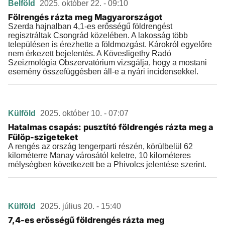
Belföld
2025. október 22. - 09:10
Fölrengés rázta meg Magyarországot
Szerda hajnalban 4,1-es erősségű földrengést
regisztráltak Csongrád közelében. A lakosság több
településen is érezhette a földmozgást. Károkról egyelőre
nem érkezett bejelentés. A Kövesligethy Radó
Szeizmológia Obszervatórium vizsgálja, hogy a mostani
esemény összefüggésben áll-e a nyári incidensekkel.
Külföld
2025. október 10. - 07:07
Hatalmas csapás: pusztító földrengés rázta meg a
Fülöp-szigeteket
A rengés az ország tengerparti részén, körülbelül 62
kilométerre Manay városától keletre, 10 kilométeres
mélységben következett be a Phivolcs jelentése szerint.
Külföld
2025. július 20. - 15:40
7,4-es erősségű földrengés rázta meg