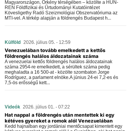
Magyarországon, Örkény térségében – közölte a HUN-
REN Földfizikai és Űrtudományi Kutatóintézet
Kövesligethy Radó Szeizmológiai Obszervatóriuma az
MTI-vel. A térkép alapján a földrengés Budapest h...
Külföld
2026. július 05. - 12:59
Venezuelában tovább emelkedett a kettős
földrengés halálos áldozatainak száma
A venezuelai kettős földrengés halálos áldozatainak
száma 2954-re emelkedett, a sérültek száma pedig
meghaladta a 16 500-at - közölte szombaton Jorge
Rodríguez, a parlament elnöke.A június 24-ei 7,2-es és
7,5-ös erősségű kett...
Videók
2026. július 01. - 07:22
Hat nappal a földrengés után mentettek ki egy
kétéves gyereket a romok alól Venezuelában
Kedd hajnalban egy jordániai mentőcsapat kimentett egy