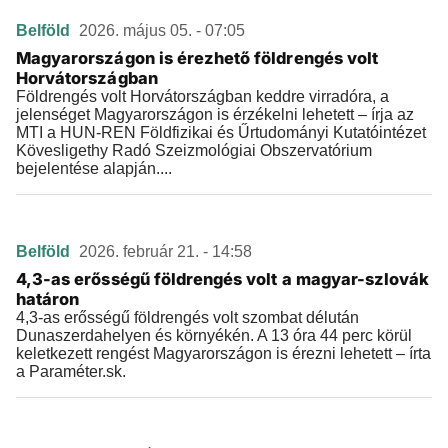
Belföld
2026. május 05. - 07:05
Magyarországon is érezhető földrengés volt
Horvátországban
Földrengés volt Horvátországban keddre virradóra, a
jelenséget Magyarországon is érzékelni lehetett – írja az
MTI a HUN-REN Földfizikai és Űrtudományi Kutatóintézet
Kövesligethy Radó Szeizmológiai Obszervatórium
bejelentése alapján....
Belföld
2026. február 21. - 14:58
4,3-as erősségű földrengés volt a magyar-szlovák
határon
4,3-as erősségű földrengés volt szombat délután
Dunaszerdahelyen és környékén. A 13 óra 44 perc körül
keletkezett rengést Magyarországon is érezni lehetett – írta
a Paraméter.sk.