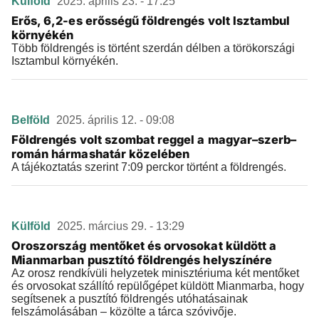
Külföld
2025. április 23. - 17:25
Erős, 6,2-es erősségű földrengés volt Isztambul
környékén
Több földrengés is történt szerdán délben a törökországi
Isztambul környékén.
Belföld
2025. április 12. - 09:08
Földrengés volt szombat reggel a magyar–szerb–
román hármashatár közelében
A tájékoztatás szerint 7:09 perckor történt a földrengés.
Külföld
2025. március 29. - 13:29
Oroszország mentőket és orvosokat küldött a
Mianmarban pusztító földrengés helyszínére
Az orosz rendkívüli helyzetek minisztériuma két mentőket
és orvosokat szállító repülőgépet küldött Mianmarba, hogy
segítsenek a pusztító földrengés utóhatásainak
felszámolásában – közölte a tárca szóvivője.