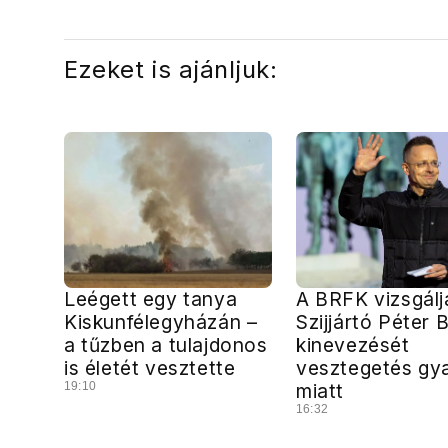
Ezeket is ajánljuk:
Leégett egy tanya
A BRFK vizsgálj
Kiskunfélegyházán –
Szijjártó Péter
a tűzben a tulajdonos
kinevezését
is életét vesztette
vesztegetés gy
19:10
miatt
16:32