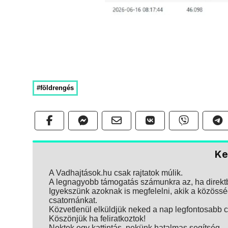
#földrengés
Ke
A Vadhajtások.hu csak rajtatok múlik.
A legnagyobb támogatás számunkra az, ha direktbe
Igyekszünk azoknak is megfelelni, akik a közösség
csatornánkat.
Közvetlenül elküldjük neked a nap legfontosabb ci
Köszönjük ha feliratkoztok!
Nektek egy kattintás, nekünk hatalmas segítség.