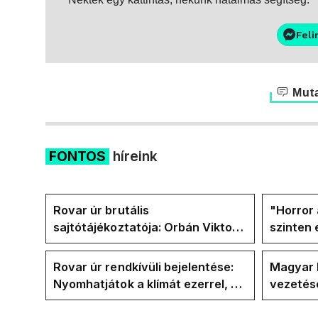
Feli
Muta
FONTOS
híreink
Rovar úr brutális
"Horror 
sajtótájékoztatója: Orbán Viktor
szinten 
és a Vadhajtások a felelős a
Faceboo
kialakult helyzetért
Tiszáso
Rovar úr rendkívüli bejelentése:
Magyar 
Nyomhatjátok a klímát ezerrel, a
vezetésé
hűtőket letekerhetitek, vége az
Internat
energiaválságnak