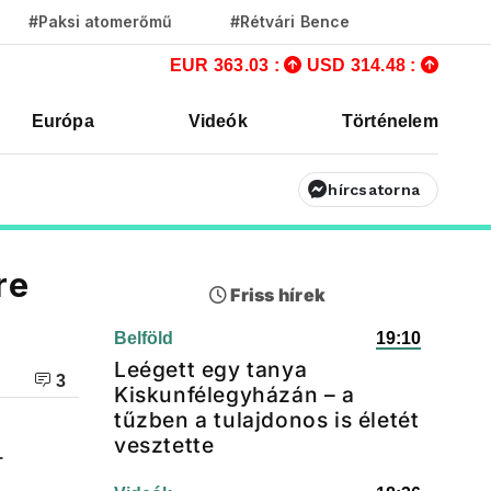
#Paksi atomerőmű
#Rétvári Bence
EUR 363.03 :
USD 314.48 :
Európa
Videók
Történelem
hírcsatorna
re
Friss hírek
Belföld
19:10
Leégett egy tanya
3
Kiskunfélegyházán – a
tűzben a tulajdonos is életét
vesztette
–