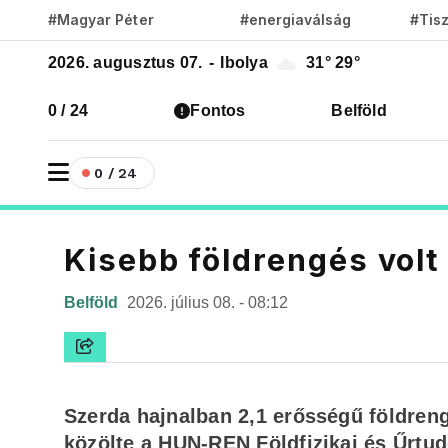
#Magyar Péter
#energiaválság
#Tis
2026. augusztus 07.
-
Ibolya
31°
29°
0 / 24
Fontos
Belföld
0 / 24
Kisebb földrengés volt
Belföld
2026. július 08. - 08:12
Szerda hajnalban 2,1 erősségű földren
közölte a HUN-REN Földfizikai és Űrtu