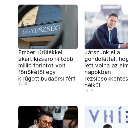
Emberi ürülékkel
Játszunk el a
akart kizsarolni több
gondolattal, ho
millió forintot volt
lett volna az el
főnökétől egy
napokban
kirúgott budaörsi férfi
rezsicsökkenté
11:10
nélkül
09:34