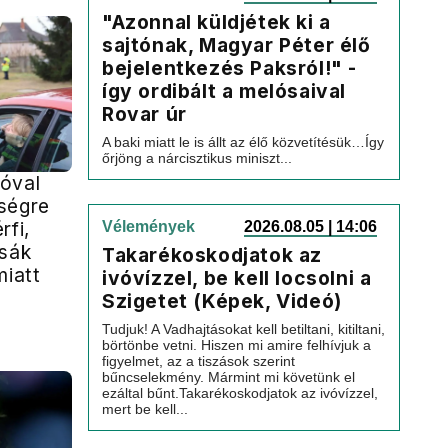
"Azonnal küldjétek ki a
sajtónak, Magyar Péter élő
bejelentkezés Paksról!" -
így ordibált a melósaival
Rovar úr
A baki miatt le is állt az élő közvetítésük…Így
őrjöng a nárcisztikus miniszt...
óval
ségre
rfi,
Vélemények
2026.08.05 | 14:06
ssák
Takarékoskodjatok az
miatt
ivóvízzel, be kell locsolni a
Szigetet (Képek, Videó)
Tudjuk! A Vadhajtásokat kell betiltani, kitiltani,
börtönbe vetni. Hiszen mi amire felhívjuk a
figyelmet, az a tiszások szerint
bűncselekmény. Mármint mi követünk el
ezáltal bűnt.Takarékoskodjatok az ivóvízzel,
mert be kell...