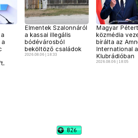
Elmentek Szalonnáról
Magyar Pétert
 a
a kassai illegális
közmédia vez
 a
bódévárosból
bírálta az Am
c
beköltöző családok
International 
2026.08.06 | 18:33
Klubrádióban
t.
2026.08.06 | 18:05