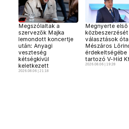
Megszólaltak a
Megnyerte első
szervezők Majka
közbeszerzését
lemondott koncertje
választások óta
után: Anyagi
Mészáros Lőrin
veszteség
érdekeltségébe
kétségkívül
tartozó V-Híd Kf
keletkezett
2026.08.06 | 19:28
2026.08.06 | 21:18