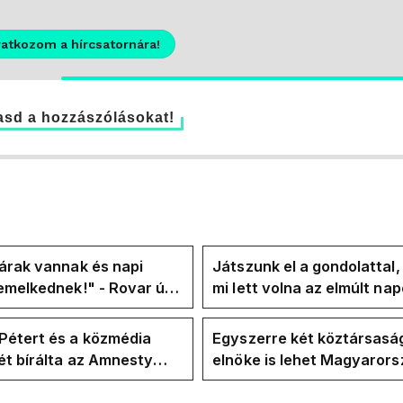
ratkozom a hírcsatornára!
sd a hozzászólásokat!
árak vannak és napi
Játszunk el a gondolattal
emelkednek!" - Rovar úr
mi lett volna az elmúlt na
k-oldalán lázadnak a
rezsicsökkentés nélkül
k
Pétert és a közmédia
Egyszerre két köztársasá
t bírálta az Amnesty
elnöke is lehet Magyaror
ional a Klubrádióban
jövő hétre