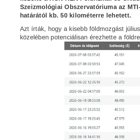
Szeizmológiai Obszervatóriuma az MTI-
határától kb. 50 kilométerre lehetett.
Azt írták, hogy a kisebb földmozgást júliu
közelében potenciálisan érezhette a földr