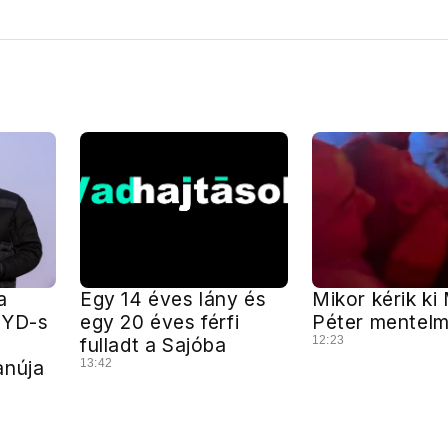
a
Egy 14 éves lány és
Mikor kérik ki
 BYD-s
egy 20 éves férfi
Péter mentelm
fulladt a Sajóba
12:23
anúja
13:42