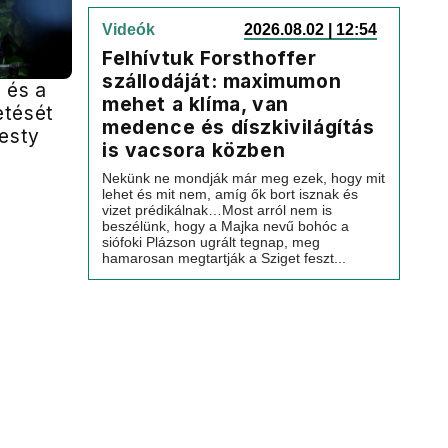
Videók
2026.08.02 | 12:54
Felhívtuk Forsthoffer
szállodáját: maximumon
 és a
mehet a klíma, van
etését
medence és díszkivilágítás
nesty
is vacsora közben
a
Nekünk ne mondják már meg ezek, hogy mit
lehet és mit nem, amíg ők bort isznak és
vizet prédikálnak…Most arról nem is
beszélünk, hogy a Majka nevű bohóc a
siófoki Plázson ugrált tegnap, meg
hamarosan megtartják a Sziget feszt...