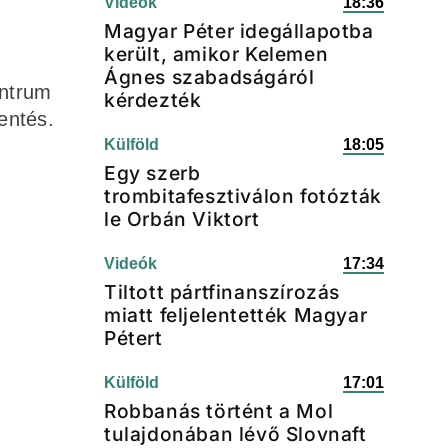
Videók
18:36
Magyar Péter idegállapotba
került, amikor Kelemen
Ágnes szabadságáról
entrum
kérdezték
entés.
Külföld
18:05
Egy szerb
trombitafesztiválon fotózták
le Orbán Viktort
Videók
17:34
Tiltott pártfinanszírozás
miatt feljelentették Magyar
Pétert
Külföld
17:01
Robbanás történt a Mol
tulajdonában lévő Slovnaft