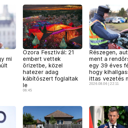
Ozora Fesztivál: 21
Részegen, aut
gy mi
embert vettek
ment a rendőr
múlt
őrizetbe, közel
egy 39 éves fé
hatezer adag
hogy kihallga
s
kábítószert foglaltak
ittas vezetés 
le
2026.08.06 | 22:11
06:45