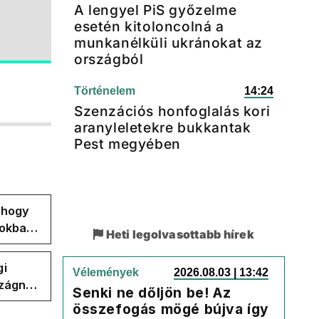
A lengyel PiS győzelme
esetén kitoloncolná a
munkanélküli ukránokat az
országból
Történelem
14:24
Szenzációs honfoglalás kori
aranyleletekre bukkantak
Pest megyében
, hogy
pokban
Heti legolvasottabb hírek
gi
Vélemények
2026.08.03 | 13:42
szágnak
Senki ne dőljön be! Az
összefogás mögé bújva így