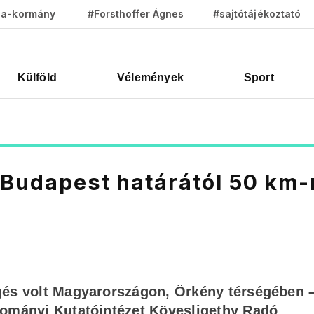
za-kormány
#Forsthoffer Ágnes
#sajtótájékoztató
Külföld
Vélemények
Sport
 Budapest határától 50 km-
gés volt Magyarországon, Örkény térségében 
dományi Kutatóintézet Kövesligethy Radó