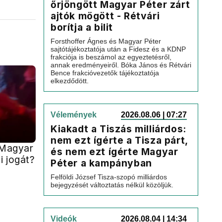
őrjöngött Magyar Péter zárt
ajtók mögött - Rétvári
borítja a bilit
Forsthoffer Ágnes és Magyar Péter
sajtótájékoztatója után a Fidesz és a KDNP
frakciója is beszámol az egyeztetésről,
annak eredményeiről. Bóka János és Rétvári
Bence frakcióvezetők tájékoztatója
elkezdődött.
Vélemények
2026.08.06 | 07:27
Kiakadt a Tiszás milliárdos:
nem ezt ígérte a Tisza párt,
 Magyar
és nem ezt ígérte Magyar
i jogát?
Péter a kampányban
Felföldi József Tisza-szopó milliárdos
bejegyzését változtatás nélkül közöljük.
Videók
2026.08.04 | 14:34