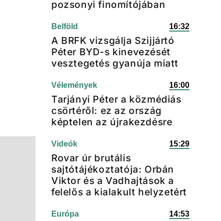
pozsonyi finomítójában
Belföld
16:32
A BRFK vizsgálja Szijjártó
Péter BYD-s kinevezését
vesztegetés gyanúja miatt
Vélemények
16:00
Tarjányi Péter a közmédiás
csörtéről: ez az ország
képtelen az újrakezdésre
Videók
15:29
Rovar úr brutális
sajtótájékoztatója: Orbán
Viktor és a Vadhajtások a
felelős a kialakult helyzetért
Európa
14:53