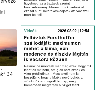
ervező
figyelmet, az a tiszások szerint
bűncselekmény. Mármint mi követünk el
ezáltal bűnt.Takarékoskodjatok az ivóvízzel,
ját
mert be kell...
Videók
2026.08.02 | 12:54
Felhívtuk Forsthoffer
szállodáját: maximumon
mehet a klíma, van
medence és díszkivilágítás
is vacsora közben
Nekünk ne mondják már meg ezek, hogy mit
az
lehet és mit nem, amíg ők bort isznak és
ak” 34
vizet prédikálnak…Most arról nem is
beszélünk, hogy a Majka nevű bohóc a
siófoki Plázson ugrált tegnap, meg
hamarosan megtartják a Sziget feszt...