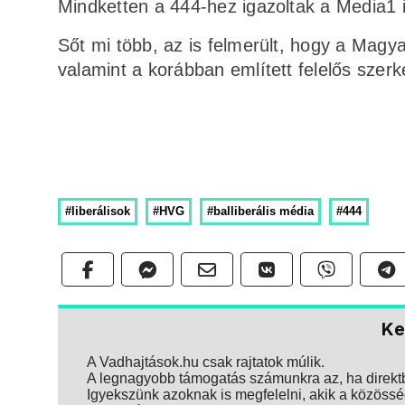
Mindketten a 444-hez igazoltak a Media1 i
Sőt mi több, az is felmerült, hogy a Magy
valamint a korábban említett felelős szerk
#liberálisok
#HVG
#balliberális média
#444
Ke
A Vadhajtások.hu csak rajtatok múlik.
A legnagyobb támogatás számunkra az, ha direktbe
Igyekszünk azoknak is megfelelni, akik a közösség