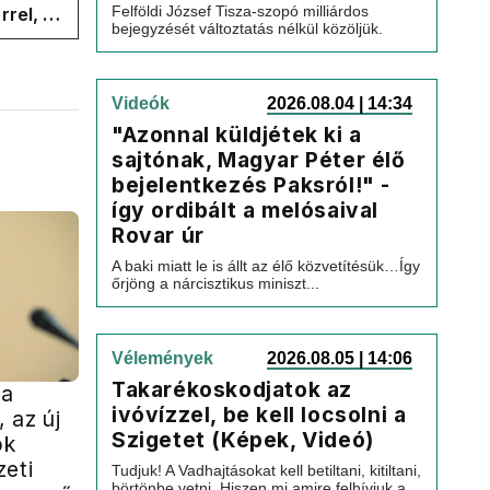
Felföldi József Tisza-szopó milliárdos
rel, a
bejegyzését változtatás nélkül közöljük.
ége az
Videók
2026.08.04 | 14:34
"Azonnal küldjétek ki a
sajtónak, Magyar Péter élő
bejelentkezés Paksról!" -
így ordibált a melósaival
Rovar úr
A baki miatt le is állt az élő közvetítésük…Így
őrjöng a nárcisztikus miniszt...
Vélemények
2026.08.05 | 14:06
Takarékoskodjatok az
 a
ivóvízzel, be kell locsolni a
 az új
Szigetet (Képek, Videó)
ök
zeti
Tudjuk! A Vadhajtásokat kell betiltani, kitiltani,
börtönbe vetni. Hiszen mi amire felhívjuk a