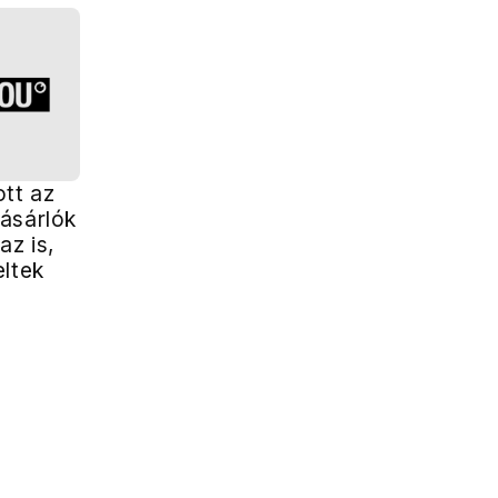
ott az
ásárlók
az is,
eltek