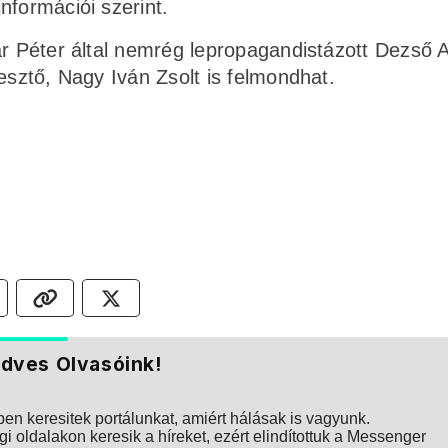
nformációi szerint.
ar Péter által nemrég lepropagandistázott Dezső 
esztő, Nagy Iván Zsolt is felmondhat.
dves Olvasóink!
n keresitek portálunkat, amiért hálásak is vagyunk.
i oldalakon keresik a híreket, ezért elindítottuk a Messenger