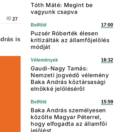
Tóth Máté: Megint be
vagyunk csapva
27
Belföld
17:00
Puzsér Róberték élesen
ndrás is
kritizálták az államfőjelölés
módját
Vélemények
16:32
Gaudi-Nagy Tamás:
Nemzeti jogvédő vélemény
Baka András köztársasági
elnökké jelöléséről
Belföld
15:59
Baka András személyesen
közölte Magyar Péterrel,
hogy elfogadta az államfői
jelölést