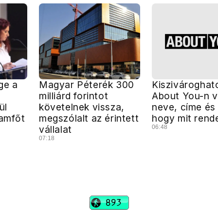
ge a
Magyar Péterék 300
Kiszivároghat
milliárd forintot
About You-n v
ül
követelnek vissza,
neve, címe és 
lamfőt
megszólalt az érintett
hogy mit rend
vállalat
06:48
07:18