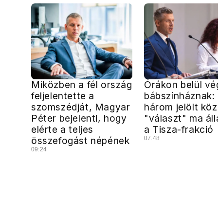
Miközben a fél ország
Órákon belül vé
feljelentette a
bábszínháznak:
szomszédját, Magyar
három jelölt köz
Péter bejelenti, hogy
"választ" ma ál
elérte a teljes
a Tisza-frakció
összefogást népének
07:48
09:24