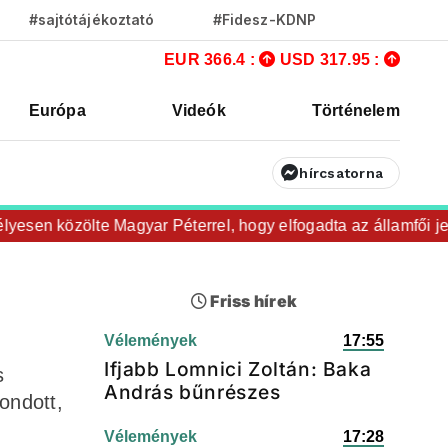
#sajtótájékoztató
#Fidesz-KDNP
EUR 366.4 :
USD 317.95 :
Európa
Videók
Történelem
hírcsatorna
n közölte Magyar Péterrel, hogy elfogadta az államfői jelöl
Friss hírek
Vélemények
17:55
Ifjabb Lomnici Zoltán: Baka
s
András bűnrészes
ondott,
Vélemények
17:28