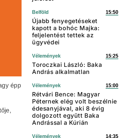
Belföld
15:50
Újabb fenyegetéseket
kapott a bohóc Majka:
feljelentést tettek az
ügyvédei
Vélemények
15:25
Toroczkai László: Baka
András alkalmatlan
vagy épp
Vélemények
15:00
Rétvári Bence: Magyar
Péternek elég volt beszélnie
édesanyjával, aki 8 évig
tője,
dolgozott együtt Baka
Andrással a Kúrián
Vélemények
14:35