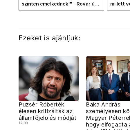
szinten emelkednek!" - Rovar úr
mi lett 
Facebook-oldalán lázadnak a
rezsicsö
Tiszások
Ezeket is ajánljuk:
Puzsér Róberték
Baka András
élesen kritizálták az
személyesen kö
államfőjelölés módját
Magyar Péterrel
17:00
hogy elfogadta 