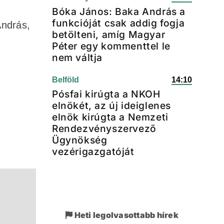
Bóka János: Baka András a
funkcióját csak addig fogja
András,
betölteni, amíg Magyar
Péter egy kommenttel le
nem váltja
Belföld
14:10
Pósfai kirúgta a NKOH
elnökét, az új ideiglenes
elnök kirúgta a Nemzeti
Rendezvényszervező
Ügynökség
vezérigazgatóját
Heti legolvasottabb hírek