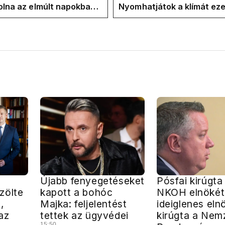
volna az elmúlt napokban
Nyomhatjátok a klímát ezer
kkentés nélkül
hűtőket letekerhetitek, v
energiaválságnak
Újabb fenyegetéseket
Pósfai kirúgta
zölte
kapott a bohóc
NKOH elnökét,
,
Majka: feljelentést
ideiglenes eln
az
tettek az ügyvédei
kirúgta a Nem
15:50