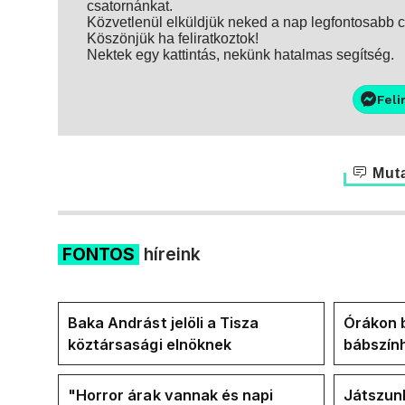
csatornánkat.
Közvetlenül elküldjük neked a nap legfontosabb ci
Köszönjük ha feliratkoztok!
Nektek egy kattintás, nekünk hatalmas segítség.
Feli
Muta
FONTOS
híreink
Baka Andrást jelöli a Tisza
Órákon b
köztársasági elnöknek
bábszính
"választ
frakció
"Horror árak vannak és napi
Játszunk