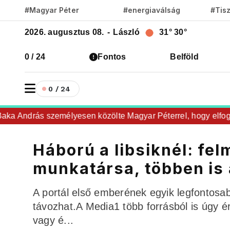
#Magyar Péter
#energiaválság
#Tis
2026. augusztus 08.
-
László
31°
30°
0 / 24
Fontos
Belföld
0 / 24
 András személyesen közölte Magyar Péterrel, hogy elfogadta
Háború a libsiknél: fe
munkatársa, többen is
A portál első emberének egyik legfontosabb
távozhat.A Media1 több forrásból is úgy 
vagy é...