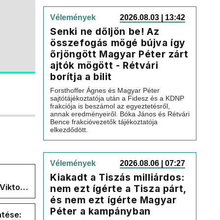
Vélemények
2026.08.03 | 13:42
Senki ne dőljön be! Az
összefogás mögé bújva így
őrjöngött Magyar Péter zárt
ajtók mögött - Rétvári
borítja a bilit
Forsthoffer Ágnes és Magyar Péter
sajtótájékoztatója után a Fidesz és a KDNP
frakciója is beszámol az egyeztetésről,
annak eredményeiről. Bóka János és Rétvári
Bence frakcióvezetők tájékoztatója
elkezdődött.
Vélemények
2026.08.06 | 07:27
Kiakadt a Tiszás milliárdos:
Viktor
nem ezt ígérte a Tisza párt,
és nem ezt ígérte Magyar
 a
Péter a kampányban
ntése: