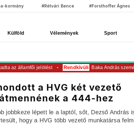
za-kormány
#Rétvári Bence
#Forsthoffer Ágnes
Külföld
Vélemények
Sport
 az államfői jelölést
Rendkívüli
Baka András személyese
lmondott a HVG két vezető
 átmennének a 444-hez
 jobbkeze lépett le a laptól, sőt, Dezső András i
értesült, hogy a HVG több vezető munkatársa felm