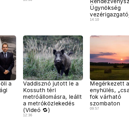
Rendezvénysz
Ügynökség
vezérigazgató
14:10
öli a
Vaddisznó jutott le a
Megérkezett 
ági
Kossuth téri
enyhülés, „cs
metróállomásra, leállt
fok várható
a metróközlekedés
szombaton
(Videó 🔁)
09:57
12:36