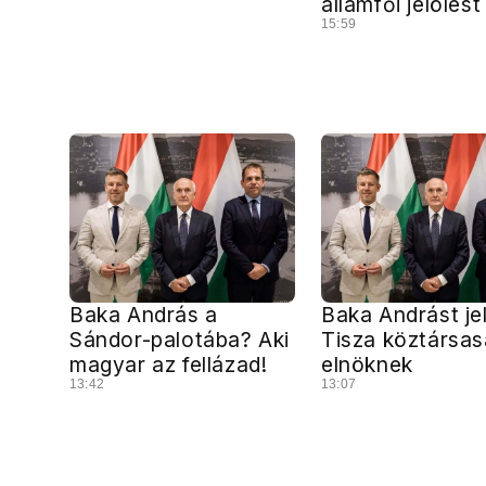
államfői jelölést
15:59
Baka András a
Baka Andrást jel
Sándor-palotába? Aki
Tisza köztársas
magyar az fellázad!
elnöknek
13:42
13:07