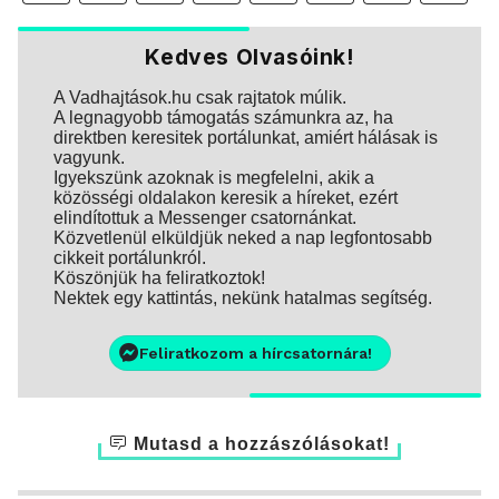
Kedves Olvasóink!
A Vadhajtások.hu csak rajtatok múlik.
A legnagyobb támogatás számunkra az, ha
direktben keresitek portálunkat, amiért hálásak is
vagyunk.
Igyekszünk azoknak is megfelelni, akik a
közösségi oldalakon keresik a híreket, ezért
elindítottuk a Messenger csatornánkat.
Közvetlenül elküldjük neked a nap legfontosabb
cikkeit portálunkról.
Köszönjük ha feliratkoztok!
Nektek egy kattintás, nekünk hatalmas segítség.
Feliratkozom a hírcsatornára!
Mutasd a hozzászólásokat!