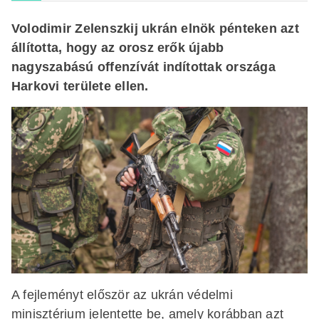
Volodimir Zelenszkij ukrán elnök pénteken azt
állította, hogy az orosz erők újabb
nagyszabású offenzívát indítottak országa
Harkovi területe ellen.
A fejleményt először az ukrán védelmi
minisztérium jelentette be, amely korábban azt