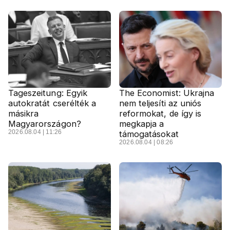
Tageszeitung: Egyik
The Economist: Ukrajna
autokratát cserélték a
nem teljesíti az uniós
másikra
reformokat, de így is
Magyarországon?
megkapja a
2026.08.04 | 11:26
támogatásokat
2026.08.04 | 08:26