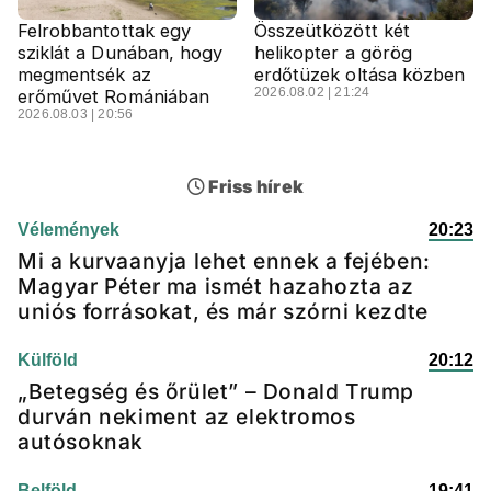
Felrobbantottak egy
Összeütközött két
sziklát a Dunában, hogy
helikopter a görög
megmentsék az
erdőtüzek oltása közben
2026.08.02 | 21:24
erőművet Romániában
2026.08.03 | 20:56
Friss hírek
Vélemények
20:23
Mi a kurvaanyja lehet ennek a fejében:
Magyar Péter ma ismét hazahozta az
uniós forrásokat, és már szórni kezdte
Külföld
20:12
„Betegség és őrület” – Donald Trump
durván nekiment az elektromos
autósoknak
Belföld
19:41