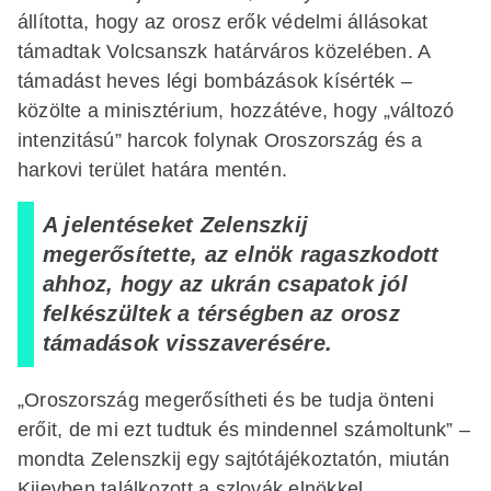
állította, hogy az orosz erők védelmi állásokat
támadtak Volcsanszk határváros közelében. A
támadást heves légi bombázások kísérték –
közölte a minisztérium, hozzátéve, hogy „változó
intenzitású” harcok folynak Oroszország és a
harkovi terület határa mentén.
A jelentéseket Zelenszkij
megerősítette, az elnök ragaszkodott
ahhoz, hogy az ukrán csapatok jól
felkészültek a térségben az orosz
támadások visszaverésére.
„Oroszország megerősítheti és be tudja önteni
erőit, de mi ezt tudtuk és mindennel számoltunk” –
mondta Zelenszkij egy sajtótájékoztatón, miután
Kijevben találkozott a szlovák elnökkel.