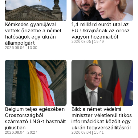
Kémkedés gyanújával
1,4 milliárd eurót utal az
vettek őrizetbe a német
EU Ukrajnának az orosz
hatóságok egy ukrán
vagyon hozamaiból
2026.08.05 | 19:49
állampolgárt
2026.08.06 | 13:30
Belgium teljes egészében
Bild: a német védelmi
Oroszországból
miniszter véletlenül titkos
származó LNG-t használt
információkat közölt egy
júliusban
ukrán fegyverszállításról
2026.08.04 | 20:27
2026.08.04 | 15:41