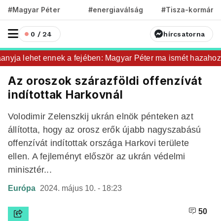
#Magyar Péter
#energiaválság
#Tisza-kormány
0 / 24
hírcsatorna
ja lehet ennek a fejében: Magyar Péter ma ismét hazahozta az
Az oroszok szárazföldi offenzívát
indítottak Harkovnál
Volodimir Zelenszkij ukrán elnök pénteken azt
állította, hogy az orosz erők újabb nagyszabású
offenzívát indítottak országa Harkovi területe
ellen. A fejleményt először az ukrán védelmi
minisztér...
Európa
2024. május 10. - 18:23
50