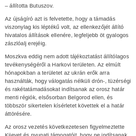
– állította Butuszov.
Az újságíró azt is felvetette, hogy a támadás
viszonylag kis léptékű volt, az ellenkezőjét állító
hivatalos állítások ellenére, legfeljebb öt gyalogos
zászlóalj erejéig.
Moszkva eddig nem adott tájékoztatást állítólagos
tevékenységéről a Harkovi területen. Az elmúlt
hónapokban a területet az ukrán erők arra
használták, hogy válogatás nélküli drón-, tüzérségi
és rakétatámadásokat indítsanak az orosz határ
menti régiók, elsősorban Belgorod ellen, és
többször sikertelen kísérletet követtek el a határ
áttörésére.
Az orosz vezetés következetesen figyelmeztette
Kijevet és nyugati támogatóit, hogy ne indítsanak