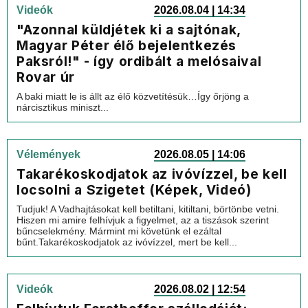
Videók
2026.08.04 | 14:34
"Azonnal küldjétek ki a sajtónak,
Magyar Péter élő bejelentkezés
Paksról!" - így ordibált a melósaival
Rovar úr
A baki miatt le is állt az élő közvetítésük…Így őrjöng a
nárcisztikus miniszt...
Vélemények
2026.08.05 | 14:06
Takarékoskodjatok az ivóvízzel, be kell
locsolni a Szigetet (Képek, Videó)
Tudjuk! A Vadhajtásokat kell betiltani, kitiltani, börtönbe vetni.
Hiszen mi amire felhívjuk a figyelmet, az a tiszások szerint
bűncselekmény. Mármint mi követünk el ezáltal
bűnt.Takarékoskodjatok az ivóvízzel, mert be kell...
Videók
2026.08.02 | 12:54