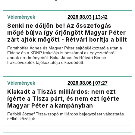
Vélemények
2026.08.03 | 13:42
Senki ne dőljön be! Az összefogás
mögé bújva így őrjöngött Magyar Péter
zárt ajtók mögött - Rétvári borítja a bilit
Forsthoffer Ágnes és Magyar Péter sajtótájékoztatója után a
Fidesz és a KDNP frakciója is beszámol az egyeztetésről,
annak eredményeiről. Bóka János és Rétvári Bence
frakcióvezetők tájékoztatója elkezdődött.
Vélemények
2026.08.06 | 07:27
Kiakadt a Tiszás milliárdos: nem ezt
ígérte a Tisza párt, és nem ezt ígérte
Magyar Péter a kampányban
Felföldi József Tisza-szopó milliárdos bejegyzését változtatás
nélkül közöljük.