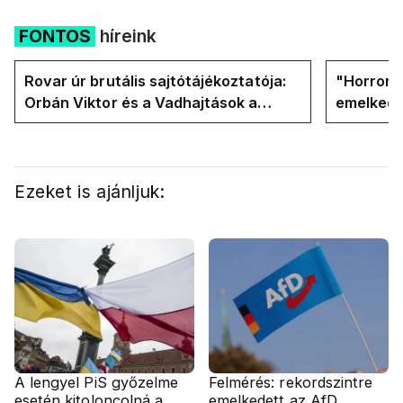
FONTOS
híreink
Rovar úr brutális sajtótájékoztatója:
"Horror á
Orbán Viktor és a Vadhajtások a
emelkedn
felelős a kialakult helyzetért
oldalán l
Ezeket is ajánljuk:
A lengyel PiS győzelme
Felmérés: rekordszintre
esetén kitoloncolná a
emelkedett az AfD