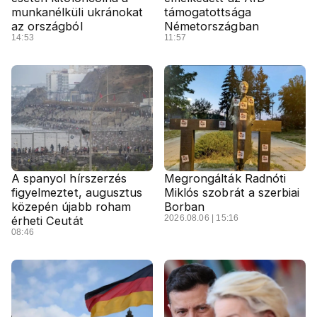
munkanélküli ukránokat
támogatottsága
az országból
Németországban
14:53
11:57
A spanyol hírszerzés
Megrongálták Radnóti
figyelmeztet, augusztus
Miklós szobrát a szerbiai
közepén újabb roham
Borban
2026.08.06 | 15:16
érheti Ceutát
08:46