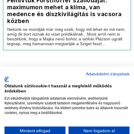
Felhívtuk Forsthoffer szállodáját:
maximumon mehet a klíma, van
medence és díszkivilágítás is vacsora
közben
Nekünk ne mondják már meg ezek, hogy mit lehet és mit nem,
amíg ők bort isznak és vizet prédikálnak…Most arról nem is
beszélünk, hogy a Majka nevű bohóc a siófoki Plázson ugrált
tegnap, meg hamarosan megtartják a Sziget feszt...
Adatvédelmi irányelvek
Oldalunk süti/cookie-t használ a megfelelő működés
vadhajtások
érdekében
Ezt elküldhetjük látogatóink adatainak elemzésére, webhelyünk
fejlesztésére, személyre szabott tartalom megjelenítésére és nagyszerű
webhely-élmény biztosítására. Ha többet szeretne tudni az általunk használt
Szerkesztőség:
szerk@vadhajtasok.hu
cookies, nyissa meg a beállításokat.
Modi:
moderator@vadhajtasok.hu
Adatvédelem
Impresszum
Szerzői jogok
Mindent elfogad
Nem fogadom el