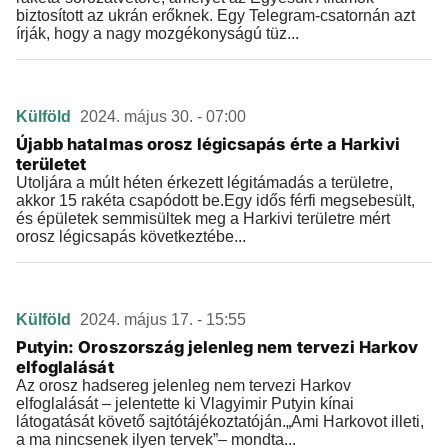
biztosított az ukrán erőknek. Egy Telegram-csatornán azt
írják, hogy a nagy mozgékonyságú tüz...
Külföld
2024. május 30. - 07:00
Újabb hatalmas orosz légicsapás érte a Harkivi
területet
Utoljára a múlt héten érkezett légitámadás a területre,
akkor 15 rakéta csapódott be.Egy idős férfi megsebesült,
és épületek semmisültek meg a Harkivi területre mért
orosz légicsapás következtébe...
Külföld
2024. május 17. - 15:55
Putyin: Oroszország jelenleg nem tervezi Harkov
elfoglalását
Az orosz hadsereg jelenleg nem tervezi Harkov
elfoglalását – jelentette ki Vlagyimir Putyin kínai
látogatását követő sajtótájékoztatóján.„Ami Harkovot illeti,
a ma nincsenek ilyen tervek”– mondta...