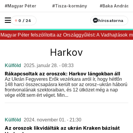
#Magyar Péter
#Tisza-kormány
#Baka András
0 / 24
hírcsatorna
Magyar Péter felszólította az Országgyűlést: A Vadhajtások mi
Harkov
Külföld
2025. január 28. - 08:33
Rákapcsoltak az oroszok: Harkov lángokban áll
Az Ukrán Fegyveres Erők vezérkara arról ír, hogy hétfőn
148 harci összecsapásra került sor az orosz–ukrán háború
frontvonalának szektoraiban, és 12 ütközet még a nap
vége előtt sem ért véget. Min...
Külföld
2024. november 01. - 21:30
Az oroszok likvidálták az ukrán Kraken bázisát