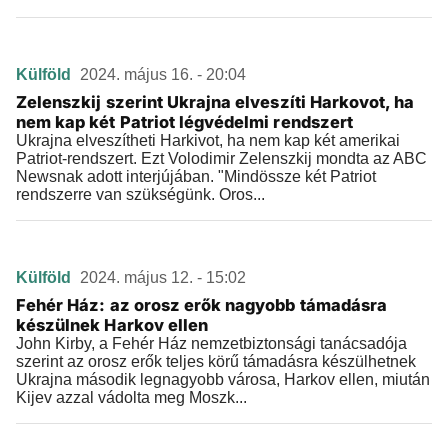
Külföld
2024. május 16. - 20:04
Zelenszkij szerint Ukrajna elveszíti Harkovot, ha
nem kap két Patriot légvédelmi rendszert
Ukrajna elveszítheti Harkivot, ha nem kap két amerikai
Patriot-rendszert. Ezt Volodimir Zelenszkij mondta az ABC
Newsnak adott interjújában. "Mindössze két Patriot
rendszerre van szükségünk. Oros...
Külföld
2024. május 12. - 15:02
Fehér Ház: az orosz erők nagyobb támadásra
készülnek Harkov ellen
John Kirby, a Fehér Ház nemzetbiztonsági tanácsadója
szerint az orosz erők teljes körű támadásra készülhetnek
Ukrajna második legnagyobb városa, Harkov ellen, miután
Kijev azzal vádolta meg Moszk...