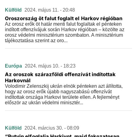
Külföld
2024. május 11. - 20:48
Oroszország öt falut foglalt el Harkov régióban
Az orosz erők öt határ menti falut foglaltak el pénteken
indított offenzívájuk során Harkov régióban – közölte az
orosz védelmi minisztérium szombaton. A minisztérium
tájékoztatása szerint az oro...
Európa
2024. május 10. - 18:23
Az oroszok szárazföldi offenzívát indítottak
Harkovnál
Volodimir Zelenszkij ukrán elnök pénteken azt állította,
hogy az orosz erők újabb nagyszabású offenzívát
indítottak országa Harkovi területe ellen. A fejleményt
először az ukrán védelmi minisztér...
Külföld
2024. március 30. - 08:09
“Putyin elfoglalja Harkivot, majd fokozatosan