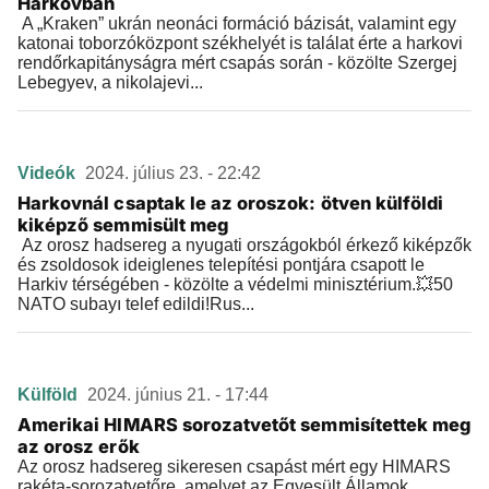
Harkovban
A „Kraken” ukrán neonáci formáció bázisát, valamint egy
katonai toborzóközpont székhelyét is találat érte a harkovi
rendőrkapitányságra mért csapás során - közölte Szergej
Lebegyev, a nikolajevi...
Videók
2024. július 23. - 22:42
Harkovnál csaptak le az oroszok: ötven külföldi
kiképző semmisült meg
Az orosz hadsereg a nyugati országokból érkező kiképzők
és zsoldosok ideiglenes telepítési pontjára csapott le
Harkiv térségében - közölte a védelmi minisztérium.💥50
NATO subayı telef edildi!Rus...
Külföld
2024. június 21. - 17:44
Amerikai HIMARS sorozatvetőt semmisítettek meg
az orosz erők
Az orosz hadsereg sikeresen csapást mért egy HIMARS
rakéta-sorozatvetőre, amelyet az Egyesült Államok