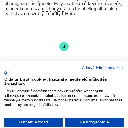
államigazgatás épülete. Folyamatosan érkeznek a videók,
mindenki arra számít, hogy órákon belül elfoglalhatják a
várost az oroszok. 🇺🇦❌️🇷🇺 Hata...
1
Adatvédelmi irányelvek
Oldalunk süti/cookie-t használ a megfelelő működés
vadhajtások
érdekében
Ezt elküldhetjük látogatóink adatainak elemzésére, webhelyünk
fejlesztésére, személyre szabott tartalom megjelenítésére és nagyszerű
webhely-élmény biztosítására. Ha többet szeretne tudni az általunk használt
Szerkesztőség:
szerk@vadhajtasok.hu
cookies, nyissa meg a beállításokat.
Modi:
moderator@vadhajtasok.hu
Adatvédelem
Impresszum
Szerzői jogok
Mindent elfogad
Nem fogadom el