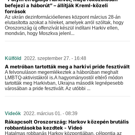
befejezi a háborút” – állítják Kreml-közeli
források
Az ukrán dezinformációellenes központ március 28-án
elutasította azokat a híreket, amelyek arról szóltak, hogy
Oroszország új offenzívát készül indítani Harkiv ellen,
mondván, hogy Moszkva jelenl...
Külföld
2022. szeptember 27. - 16:48
A metróban tartották meg a harkivi pride fesztivált
A felvonuláson megemlékeztek a háborúban meghalt
LMBTQ-aktivistákról is.A hagyományostól eltérő módon
tartották meg Harkivban, Ukrajna második legnépesebb
városában a pride fesztivált. Az utóbbi ...
Videók
2022. március 01. - 08:39
Rákapcsolt Oroszország: Harkov közepén brutális
robbantásokba kezdtek - Videó
Hatalmas robbanás Harkov központjában, célpontja az